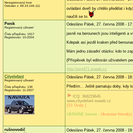
Neregistrovaný host
Odeslán z:
89.24.246.111
ovládání dveří by chtělo předělat i kd
naučili se to.
Penik
Odesláno Pátek, 27. června 2008 - 17
Registrovaný uživatel
jasně na berounech jsou inteligenti a v
Číslo příspěvku:
1917
Registrován:
10-2004
Kdepak asi jezdil kraken před beroun
Mám jednu zásadní otázku: kdo to zap
(Příspěvek byl editován uživatelem pen
http://emj471.euweb.cz
Cityelefant
Odesláno Pátek, 27. června 2008 - 18
Registrovaný uživatel
Předtím... Ještě pamatuju doby, kdy kra
Číslo příspěvku:
136
Registrován:
11-2007
ICQ: 368229645
www.cityelefant.euweb.cz
[S1 Úvaly ]
UKRAINE
forever -
Ukrainian friend(s)
rušnovodič
Odesláno Pátek, 27. června 2008 - 19