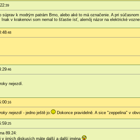
:22
:39
do súprav k modrým patrám Bmo, alebo aké to má označenie. A pri súčasnom 
 Inak v krakenovi som nemal to šťastie ísť, alemôj názor na elektrické vozn
0:48
:48
4:29
:46
roky nejezdí.
5:00
:16
roky nejezdí
- jedno ještě jo.
Dokonce pravidelně. A sice "zeppelina" v obvo
6:59
:25
 na 89.24:
 v jiných diskusích máte další a další jména