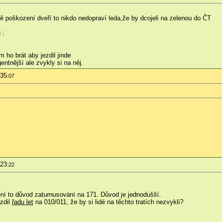
dě poškození dveří to nikdo nedopraví leda,že by dcojeli na zelenou do ČT
 :
im ho brát aby jezdil jinde
entnější ale zvykly si na něj.
:35
:07
:23
:22
 není to důvod zaturnusování na 171. Důvod je jednodušší.
ezdil
řadu let
na 010/011, že by si lidé na těchto tratích nezvykli?