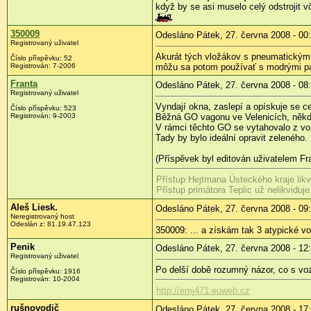
když by se asi muselo celý odstrojit v
350009
Odesláno Pátek, 27. června 2008 - 00
Registrovaný uživatel
Akurát tých vložákov s pneumatickým o
Číslo příspěvku:
52
Registrován:
7-2006
môžu sa potom používať s modrými pa
Franta
Odesláno Pátek, 27. června 2008 - 08
Registrovaný uživatel
Vyndají okna, zaslepí a opískuje se ce
Číslo příspěvku:
523
Registrován:
9-2003
Běžná GO vagonu ve Velenicích, někdy
V rámci těchto GO se vytahovalo z vo
Tady by bylo ideální opravit zeleného.
(Příspěvek byl editován uživatelem Fra
Přístup Hejtmana Ústeckého kraje likv
Přístup primátora Teplic už nelikviduje
Aleš Liesk.
Odesláno Pátek, 27. června 2008 - 09
Neregistrovaný host
Odeslán z:
81.19.47.123
350009: ... a získám tak 3 atypické 
Penik
Odesláno Pátek, 27. června 2008 - 12
Registrovaný uživatel
Po delší době rozumný názor, co s vo
Číslo příspěvku:
1916
Registrován:
10-2004
http://emj471.euweb.cz
rušnovodič
Odesláno Pátek, 27. června 2008 - 17