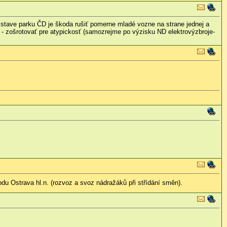
stave parku ČD je škoda rušiť pomerne mladé vozne na strane jednej a
e - zošrotovať pre atypickosť (samozrejme po výzisku ND elektrovýzbroje-
du Ostrava hl.n. (rozvoz a svoz nádražáků při střídání směn).