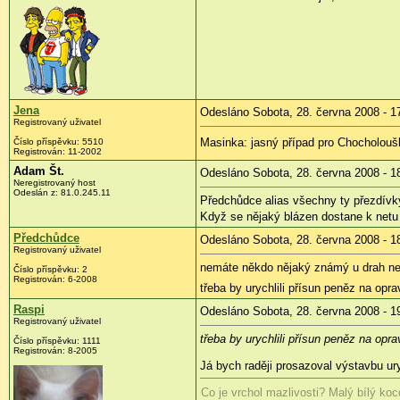
Jena
Odesláno Sobota, 28. června 2008 - 1
Registrovaný uživatel
Masinka: jasný případ pro Chocholouš
Číslo příspěvku:
5510
Registrován:
11-2002
Adam Št.
Odesláno Sobota, 28. června 2008 - 1
Neregistrovaný host
Odeslán z:
81.0.245.11
Předchůdce alias všechny ty přezdívky
Když se nějaký blázen dostane k netu 
Předchůdce
Odesláno Sobota, 28. června 2008 - 1
Registrovaný uživatel
nemáte někdo nějaký známý u drah ne
Číslo příspěvku:
2
Registrován:
6-2008
třeba by urychlili přísun peněz na opr
Raspi
Odesláno Sobota, 28. června 2008 - 1
Registrovaný uživatel
třeba by urychlili přísun peněz na opr
Číslo příspěvku:
1111
Registrován:
8-2005
Já bych raději prosazoval výstavbu u
Co je vrchol mazlivosti? Malý bílý ko