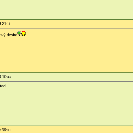
9:21
:11
ový desira
0:10
:43
aci ..
9:36
:09