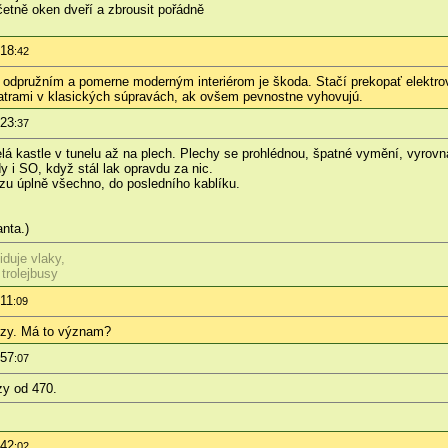
četně oken dveří a zbrousit pořádně
:18
:42
dpružním a pomerne moderným interiérom je škoda. Stačí prekopať elektrovýz
trami v klasických súpravách, ak ovšem pevnostne vyhovujú.
:23
:37
lá kastle v tunelu až na plech. Plechy se prohlédnou, špatné vymění, vyrovnaj
 i SO, když stál lak opravdu za nic.
zu úplně všechno, do posledního kablíku.
nta.)
iduje vlaky,
 trolejbusy
:11
:09
vozy. Má to význam?
:57
:07
zy od 470.
:42
:02