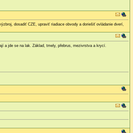
broj, dosadiť CZE, upraviť riadiace obvody a doriešiť ovládanie dverí,
í a jde se na lak. Základ, tmely, přebrus, mezivrstva a krycí.