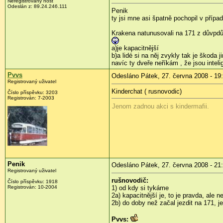
Neregistrovaný host
Odeslán z:
89.24.246.111
Penik
ty jsi mne asi špatně pochopil v přípa
Krakena natunusovali na 171 z důvpdů
a)je kapacitnější
b)a lidé si na něj zvykly tak je škoda j
navíc ty dveře neříkám , že jsou intelig
Pvvs
Odesláno Pátek, 27. června 2008 - 19
Registrovaný uživatel
Kinderchat ( rusnovodic)
Číslo příspěvku:
3203
Registrován:
7-2003
Jenom zadnou akci s kindermafii.
Penik
Odesláno Pátek, 27. června 2008 - 21
Registrovaný uživatel
rušnovodič:
Číslo příspěvku:
1918
Registrován:
10-2004
1) od kdy si tykáme
2a) kapacitnější je, to je pravda, ale
2b) do doby než začal jezdit na 171, j
Pvvs: