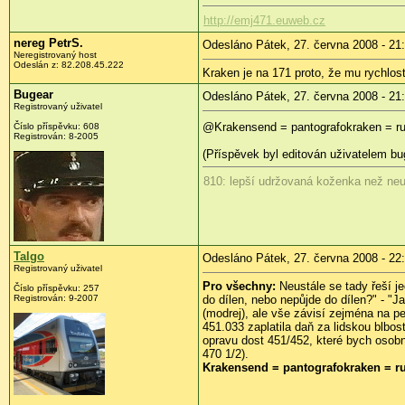
http://emj471.euweb.cz
nereg PetrS.
Odesláno Pátek, 27. června 2008 - 21
Neregistrovaný host
Odeslán z:
82.208.45.222
Kraken je na 171 proto, že mu rychlos
Bugear
Odesláno Pátek, 27. června 2008 - 21
Registrovaný uživatel
@Krakensend = pantografokraken = ru
Číslo příspěvku:
608
Registrován:
8-2005
(Příspěvek byl editován uživatelem bu
810: lepší udržovaná koženka než neu
Talgo
Odesláno Pátek, 27. června 2008 - 22
Registrovaný uživatel
Pro všechny:
Neustále se tady řeší je
Číslo příspěvku:
257
Registrován:
9-2007
do dílen, nebo nepůjde do dílen?" - "
(modrej), ale vše závisí zejména na p
451.033 zaplatila daň za lidskou blbo
opravu dost 451/452, které bych osobn
470 1/2).
Krakensend = pantografokraken = ru