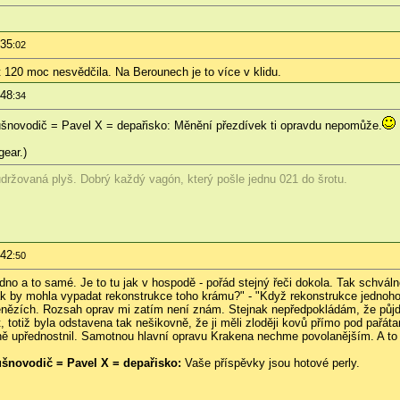
:35
:02
t 120 moc nesvědčila. Na Berounech je to více v klidu.
:48
:34
šnovodič = Pavel X = depařisko: Měnění přezdívek ti opravdu nepomůže.
gear.)
držovaná plyš. Dobrý každý vagón, který pošle jednu 021 do šrotu.
:42
:50
dno a to samé. Je to tu jak v hospodě - pořád stejný řeči dokola. Tak schvál
Jak by mohla vypadat rekonstrukce toho krámu?" - "Když rekonstrukce jednoho,
enězích. Rozsah oprav mi zatím není znám. Stejnak nepředpokládám, že půjde
st, totiž byla odstavena tak nešikovně, že ji měli zloději kovů přímo pod pa
ě upřednostnil. Samotnou hlavní opravu Krakena nechme povolanějším. A to j
šnovodič = Pavel X = depařisko:
Vaše příspěvky jsou hotové perly.