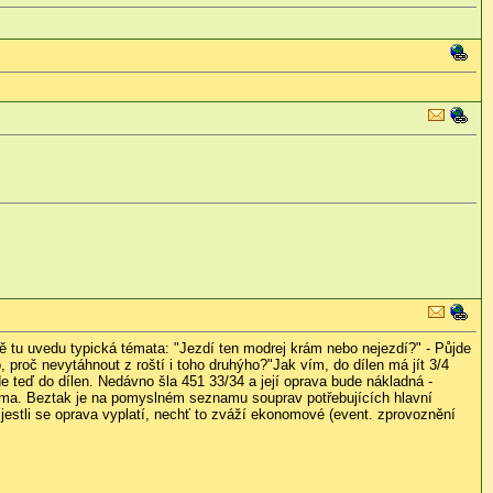
ně tu uvedu typická témata: "Jezdí ten modrej krám nebo nejezdí?" - Půjde
 proč nevytáhnout z roští i toho druhýho?"Jak vím, do dílen má jít 3/4
 teď do dílen. Nedávno šla 451 33/34 a její oprava bude nákladná -
řátama. Beztak je na pomyslném seznamu souprav potřebujících hlavní
estli se oprava vyplatí, nechť to zváží ekonomové (event. zprovoznění