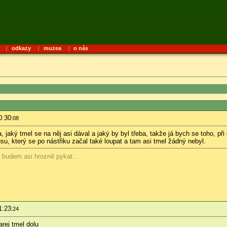
|
odkazy
|
muzea
|
o nás
0:30
:08
, jaký tmel se na něj asi dával a jaký by byl třeba, takže já bych se toho, p
u, který se po nástřiku začal také loupat a tam asi tmel žádný nebyl.
y budem asi hrozně pykat...
1:23
:24
arej tmel dolu