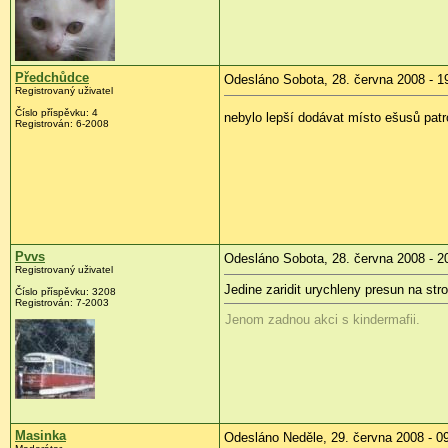
Předchůdce
Odesláno Sobota, 28. června 2008 - 1
Registrovaný uživatel
Číslo příspěvku:
4
nebylo lepší dodávat místo ešusů patr
Registrován:
6-2008
Pvvs
Odesláno Sobota, 28. června 2008 - 2
Registrovaný uživatel
Jedine zaridit urychleny presun na strot
Číslo příspěvku:
3208
Registrován:
7-2003
Jenom zadnou akci s kindermafii.
Masinka
Odesláno Neděle, 29. června 2008 - 0