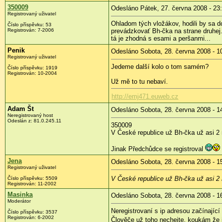
350009
Odesláno Pátek, 27. června 2008 - 23
Registrovaný uživatel
Ohladom tých vložákov, hodili by sa 
Číslo příspěvku:
53
Registrován:
7-2006
prevádzkovať Bh-čka na strane druhej.
tá je zhodná s esami a peršanmi...
Penik
Odesláno Sobota, 28. června 2008 - 1
Registrovaný uživatel
Jedeme další kolo o tom samém?
Číslo příspěvku:
1919
Registrován:
10-2004
Už mě to tu nebaví.
http://emj471.euweb.cz
Adam Št
Odesláno Sobota, 28. června 2008 - 1
Neregistrovaný host
Odeslán z:
81.0.245.11
350009
V České republice už Bh-čka už asi 2 
Jinak Předchůdce se registroval
Jena
Odesláno Sobota, 28. června 2008 - 1
Registrovaný uživatel
V České republice už Bh-čka už asi 2 
Číslo příspěvku:
5509
Registrován:
11-2002
Masinka
Odesláno Sobota, 28. června 2008 - 1
Moderátor
Neregistrovaní s ip adresou začínající
Číslo příspěvku:
3537
Registrován:
6-2002
Člověče už toho nechejte, koukám že i