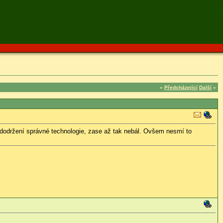
«
Předcházející
Další
»
ři dodržení správné technologie, zase až tak nebál. Ovšem nesmí to