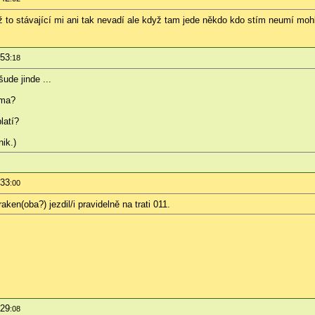
yž to stávající mi ani tak nevadí ale když tam jede někdo kdo stím neumí moh
:53
:18
šude jinde ...
ama?
latí?
ik.)
:33
:00
ken(oba?) jezdil/i pravidelně na trati 011.
:29
:08