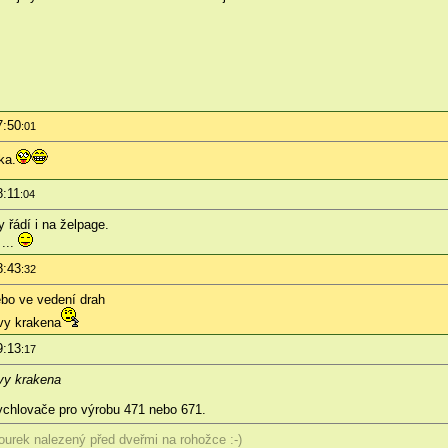
7:50
:01
ka.
8:11
:04
 řádí i na želpage.
...
8:43
:32
bo ve vedení drah
avy krakena
9:13
:17
avy krakena
rychlovače pro výrobu 471 nebo 671.
courek nalezený před dveřmi na rohožce :-)