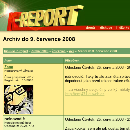
domů
|
diskuse
|
články
Archiv do 9. července 2008
Diskuse K-report
»
Archiv 2008
»
Železnice
»
470
» Archiv do 9. července 2008
Autor
Příspěvek
Zapa
Odesláno Čtvrtek, 26. června 2008 - 2
Registrovaný uživatel
rušnovodič: Taky tu ale zazněla zpráva
Číslo příspěvku:
2317
Registrován:
10-2003
dopadnout jako první rekonstrukce ešus
...za všechny svoje činy veliký, někd
http://emj471.euweb.cz
rušnovodič
Odesláno Čtvrtek, 26. června 2008 - 2
Neregistrovaný host
Odeslán z:
89.24.77.6
Zapa koukal jsem ale jak dostat ten st