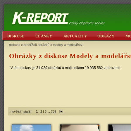
DISKUSE
ČLÁNKY
AKTUALITY
ODKAZY
M
diskuse
»
prohlížeč obrázků
»
modely a modelářství
Obrázky z diskuse Modely a modelářs
V této diskusi je 31 029 obrázků a mají celkem 19 935 582 zobrazení.
novější |
starší
1
|
2
|
3
...
739