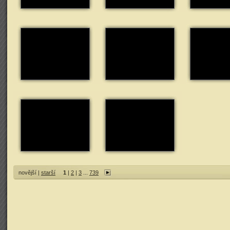
novější |
starší
1
|
2
|
3
...
739