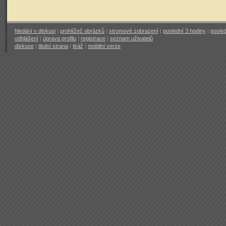
hledání v diskusi
|
prohlížeč obrázků
|
stromové zobrazení
|
poslední 3 hodiny
|
posled
odhlášení
|
úprava profilu
|
registrace
|
seznam uživatelů
diskuse
|
titulní strana
|
tiráž
|
mobilní verze