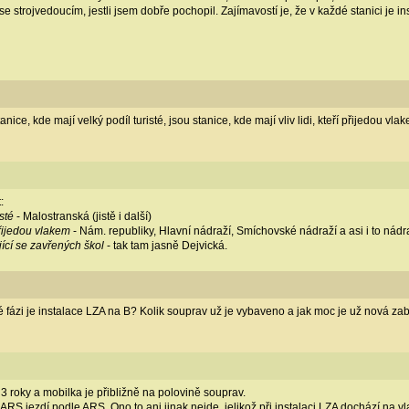
e se strojvedoucím, jestli jsem dobře pochopil. Zajímavostí je, že v každé stanici je 
ce, kde mají velký podíl turisté, jsou stanice, kde mají vliv lidi, kteří přijedou vlak
:
sté
- Malostranská (jistě i další)
 přijedou vlakem
- Nám. republiky, Hlavní nádraží, Smíchovské nádraží a asi i to nádr
ující se zavřených škol
- tak tam jasně Dejvická.
ké fázi je instalace LZA na B? Kolik souprav už je vybaveno a jak moc je už nová 
 roky a mobilka je přibližně na polovině souprav.
s ARS jezdí podle ARS. Ono to ani jinak nejde, jelikož při instalaci LZA dochází n