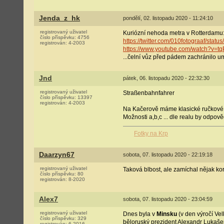
Jenda_z_hk
pondělí, 02. listopadu 2020 - 11:24:10
registrovaný uživatel
Kuriózní nehoda metra v Rotterdamu
číslo příspěvku:
4756
https://twitter.com/010fotograaf/st
registrován:
4-2003
https://www.youtube.com/watch?v=
...čelní vůz před pádem zachránilo u
Jnd
pátek, 06. listopadu 2020 - 22:32:30
registrovaný uživatel
Straßenbahnfahrer
číslo příspěvku:
13397
registrován:
4-2003
Na Kačerově máme klasické ručkové a 
Možnosti a,b,c ... dle realu by odpov
Fotky na Krp
Daarzyn67
sobota, 07. listopadu 2020 - 22:19:18
registrovaný uživatel
Taková blbost, ale zamíchal nějak kor
číslo příspěvku:
80
registrován:
8-2020
Alex7
sobota, 07. listopadu 2020 - 23:04:59
registrovaný uživatel
Dnes byla v
Minsku
(v den výročí Vel
číslo příspěvku:
329
běloruský prezident Alexandr Lukašenko
registrován:
6-2016