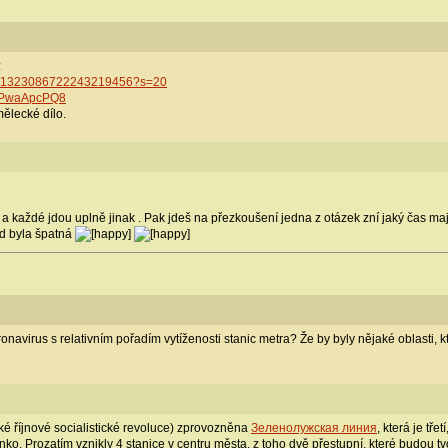
:
atus/1323086722243219456?s=20
tqPwaApcPQ8
mělecké dílo.
každé jdou uplně jinak . Pak jdeš na přezkoušení jedna z otázek zní jaký čas maj
ěd byla špatná
onavirus s relativním pořadím vytíženosti stanic metra? Že by byly nějaké oblasti, kt
ké říjnové socialistické revoluce) zprovozněna
Зеленолужская линия
, která je třetí
. Prozatím vznikly 4 stanice v centru města, z toho dvě přestupní, které budou tvoři