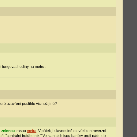
í fungovat hodiny na metru .
eré uzavření postihlo víc než jiné?
,
zelenou
trasou
metra
. V pátek ji slavnostně otevřel kontroverzní
t "centrální trojúhelník." Ve stanicích jsou bariéry proti pádu do