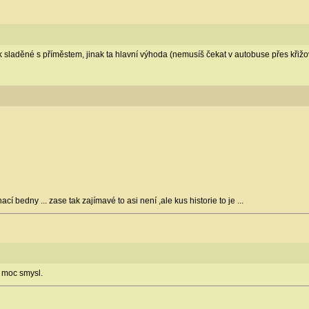
k sladěné s příměstem, jinak ta hlavní výhoda (nemusíš čekat v autobuse přes křiž
cí bedny ... zase tak zajímavé to asi není ,ale kus historie to je ...
á moc smysl.