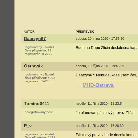
AUTOR
PŘÍSPĚVEK
Daarzyn67
sobota, 10. října 2020 - 17:56:30
registrovaný uživatel
Bude na Depu Zličín dostatečná kapac
číslo příspěvku:
38
registrován:
8-2020
Ostravák
sobota, 10. října 2020 - 19:45:59
registrovaný uživatel
Daarzyn67: Nebude, kdesi jsem četl, 
číslo příspěvku:
6902
registrován:
5-2005
MHD-Ostrava
Tomíno0411
neděle, 11. října 2020 - 13:23:54
neregistrovaný host
Je plánován pásmový provoz Zličín - 
P_v
neděle, 11. října 2020 - 16:20:30
registrovaný uživatel
Pásmový provoz bude docela komedie, 
číslo příspěvku:
2472