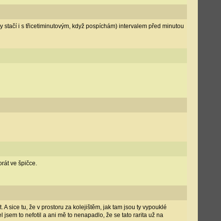
 stačí i s třicetiminutovým, když pospíchám) intervalem před minutou
orát ve špičce.
A sice tu, že v prostoru za kolejištěm, jak tam jsou ty vypouklé
jsem to nefotil a ani mě to nenapadlo, že se tato rarita už na