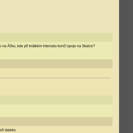
o na Áčku, kde při krátkém intervalu končí spoje na Skalce?
poň daleko.