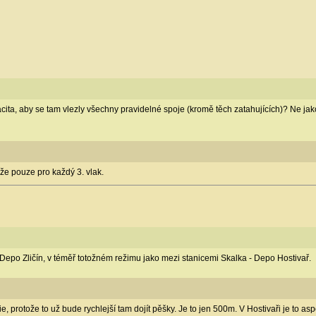
ita, aby se tam vlezly všechny pravidelné spoje (kromě těch zatahujících)? Ne jak
že pouze pro každý 3. vlak.
Depo Zličín, v téměř totožném režimu jako mezi stanicemi Skalka - Depo Hostivař.
protože to už bude rychlejší tam dojít pěšky. Je to jen 500m. V Hostivaři je to as