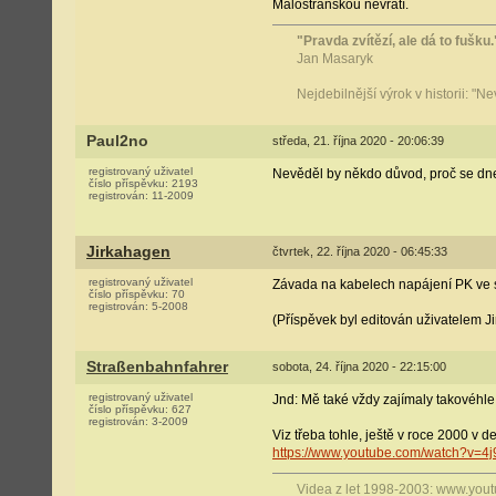
Malostranskou nevrátí.
"Pravda zvítězí, ale dá to fušku.
Jan Masaryk
Nejdebilnější výrok v historii: "N
Paul2no
středa, 21. října 2020 - 20:06:39
registrovaný uživatel
Nevěděl by někdo důvod, proč se dne
číslo příspěvku:
2193
registrován:
11-2009
Jirkahagen
čtvrtek, 22. října 2020 - 06:45:33
registrovaný uživatel
Závada na kabelech napájení PK ve s
číslo příspěvku:
70
registrován:
5-2008
(Příspěvek byl editován uživatelem J
Straßenbahnfahrer
sobota, 24. října 2020 - 22:15:00
registrovaný uživatel
Jnd: Mě také vždy zajímaly takovéhle 
číslo příspěvku:
627
registrován:
3-2009
Viz třeba tohle, ještě v roce 2000 v d
https://www.youtube.com/watch?v=4j
Videa z let 1998-2003: www.you