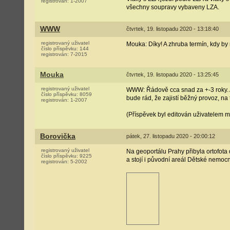
registrován:
1-2007
všechny soupravy vybaveny LZA.
WWW
čtvrtek, 19. listopadu 2020 - 13:18:40
registrovaný uživatel
Mouka: Díky! A zhruba termín, kdy 
číslo příspěvku:
144
registrován:
7-2015
Mouka
čtvrtek, 19. listopadu 2020 - 13:25:45
registrovaný uživatel
WWW: Řádově cca snad za +-3 roky. Al
číslo příspěvku:
8059
bude rád, že zajistí běžný provoz, na 
registrován:
1-2007
(Příspěvek byl editován uživatelem 
Borovička
pátek, 27. listopadu 2020 - 20:00:12
registrovaný uživatel
Na geoportálu Prahy přibyla ortofota 
číslo příspěvku:
9225
a stojí i původní areál Dětské nemoc
registrován:
5-2002