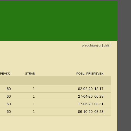
předcházející
|
další
SPĚVKŮ
STRAN
POSL. PŘÍSPĚVEK
60
1
02-02-20 18:17
60
1
27-04-20 06:29
60
1
17-06-20 08:31
60
1
06-10-20 08:23