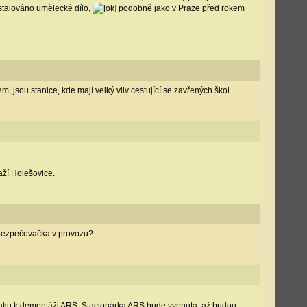
instalováno umělecké dílo,
podobně jako v Praze před rokem
em, jsou stanice, kde mají velký vliv cestující se zavřených škol...
aží Holešovice.
zabezpečovačka v provozu?
a vlaku k demontáži ARS. Stacionárka ARS bude vypnuta, až budou