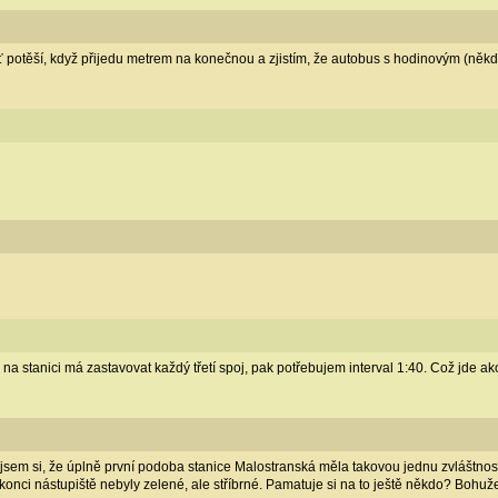
 potěší, když přijedu metrem na konečnou a zjistím, že autobus s hodinovým (někdy
 na stanici má zastavovat každý třetí spoj, pak potřebujem interval 1:40. Což jde ak
 jsem si, že úplně první podoba stanice Malostranská měla takovou jednu zvláštnost. 
onci nástupiště nebyly zelené, ale stříbrné. Pamatuje si na to ještě někdo? Bohužel 