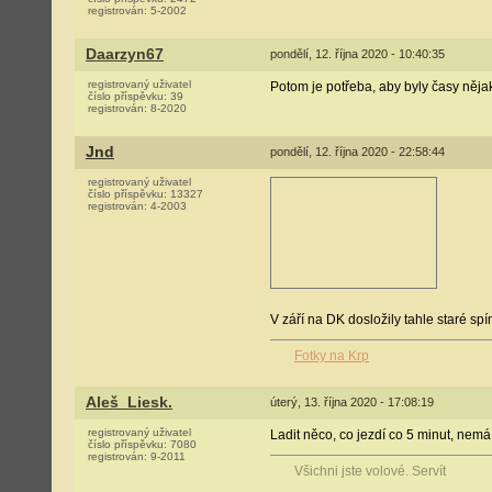
registrován:
5-2002
Daarzyn67
pondělí, 12. října 2020 - 10:40:35
registrovaný uživatel
Potom je potřeba, aby byly časy něja
číslo příspěvku:
39
registrován:
8-2020
Jnd
pondělí, 12. října 2020 - 22:58:44
registrovaný uživatel
číslo příspěvku:
13327
registrován:
4-2003
V září na DK dosložily tahle staré spína
Fotky na Krp
Aleš_Liesk.
úterý, 13. října 2020 - 17:08:19
registrovaný uživatel
Ladit něco, co jezdí co 5 minut, nem
číslo příspěvku:
7080
registrován:
9-2011
Všichni jste volové. Servít