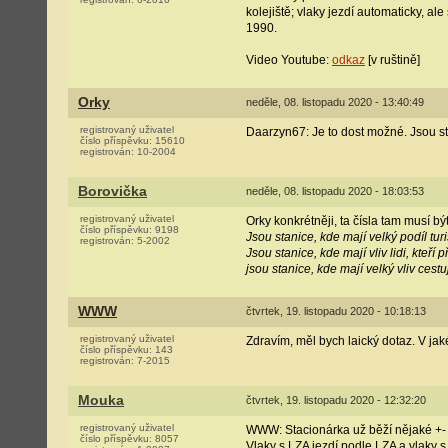
kolejiště; vlaky jezdí automaticky, al
1990.
Video Youtube:
odkaz
[v ruštině]
Orky
neděle, 08. listopadu 2020 - 13:40:49
registrovaný uživatel
Daarzyn67: Je to dost možné. Jsou stani
číslo příspěvku:
15610
registrován:
10-2004
Borovička
neděle, 08. listopadu 2020 - 18:03:53
registrovaný uživatel
Orky konkrétněji, ta čísla tam musí být
číslo příspěvku:
9198
Jsou stanice, kde mají velký podíl turi
registrován:
5-2002
Jsou stanice, kde mají vliv lidi, kteří
jsou stanice, kde mají velký vliv cest
WWW
čtvrtek, 19. listopadu 2020 - 10:18:13
registrovaný uživatel
Zdravím, měl bych laický dotaz. V ja
číslo příspěvku:
143
registrován:
7-2015
Mouka
čtvrtek, 19. listopadu 2020 - 12:32:20
registrovaný uživatel
WWW: Stacionárka už běží nějaké +- 3
číslo příspěvku:
8057
Vlaky s LZA jezdí podle LZA a vlaky 