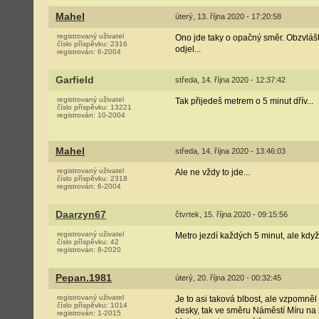
Mahel
úterý, 13. října 2020 - 17:20:58
registrovaný uživatel
Ono jde taky o opačný směr. Obzvlášť
číslo příspěvku:
2316
odjel...
registrován:
6-2004
Garfield
středa, 14. října 2020 - 12:37:42
registrovaný uživatel
Tak přijedeš metrem o 5 minut dřív...
číslo příspěvku:
13221
registrován:
10-2004
Mahel
středa, 14. října 2020 - 13:46:03
registrovaný uživatel
Ale ne vždy to jde...
číslo příspěvku:
2318
registrován:
6-2004
Daarzyn67
čtvrtek, 15. října 2020 - 09:15:56
registrovaný uživatel
Metro jezdí každých 5 minut, ale když
číslo příspěvku:
42
registrován:
8-2020
Pepan.1981
úterý, 20. října 2020 - 00:32:45
registrovaný uživatel
Je to asi taková blbost, ale vzpomněl
číslo příspěvku:
1014
desky, tak ve směru Náměstí Míru na k
registrován:
1-2015