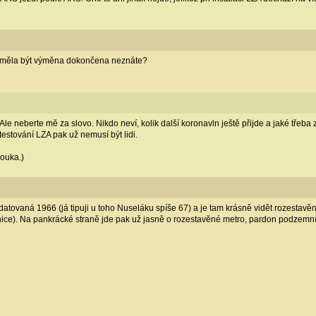
by měla být výměna dokončena neznáte?
e neberte mě za slovo. Nikdo neví, kolik další koronavln ještě přijde a jaké třeb
testování LZA pak už nemusí být lidi.
mouka.)
datovaná 1966 (já tipuji u toho Nuseláku spíše 67) a je tam krásně vidět rozestavě
nice). Na pankrácké straně jde pak už jasně o rozestavěné metro, pardon podzemní 