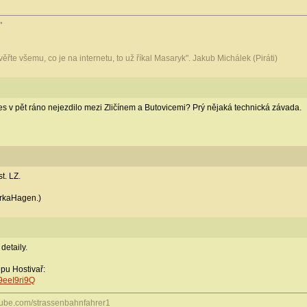
"
evěřte všemu, co je na internetu, to už říkal Masaryk". Jakub Michálek (Piráti)
s v pět ráno nejezdilo mezi Zličínem a Butovicemi? Prý nějaká technická závada.
t. LZ.
irkaHagen.)
detaily.
epu Hostivař:
9eeI9ri9Q
tube.com/strassenbahnfahrer1