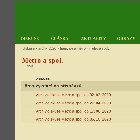
DISKUSE
ČLÁNKY
AKTUALITY
ODKAZY
diskuse
»
archiv 2020
»
tramvaje a metro
» metro a spol.
Metro a spol.
dolů
DISKUSE
Archivy starších příspěvků
Archiv diskuse Metro a spol. do 02. 02. 2020
Archiv diskuse Metro a spol. do 27. 04. 2020
Archiv diskuse Metro a spol. do 17. 06. 2020
Archiv diskuse Metro a spol. do 06. 10. 2020