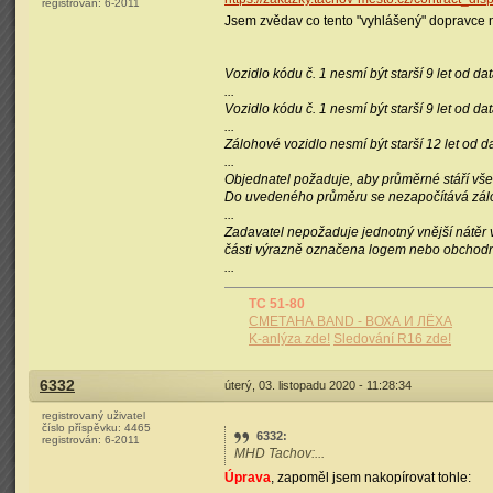
registrován:
6-2011
Jsem zvědav co tento "vyhlášený" dopravce
Vozidlo kódu č. 1 nesmí být starší 9 let od d
...
Vozidlo kódu č. 1 nesmí být starší 9 let od d
...
Zálohové vozidlo nesmí být starší 12 let od d
...
Objednatel požaduje, aby průměrné stáří vše
Do uvedeného průměru se nezapočítává zálo
...
Zadavatel nepožaduje jednotný vnější nátěr 
části výrazně označena logem nebo obchod
...
TC 51-80
СМЕТАНА BAND - ВОХА И ЛЁХА
K-anlýza zde!
Sledování R16 zde!
6332
úterý, 03. listopadu 2020 - 11:28:34
registrovaný uživatel
číslo příspěvku:
4465
6332
:
registrován:
6-2011
MHD Tachov:...
Úprava
, zapoměl jsem nakopírovat tohle: