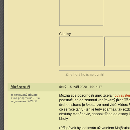
Citelisy:
Z nejhoršího jsme uvnitř!
Mašotouš
úterý, 15. září 2020 - 19:14:47
registrovaný uživatel
Možná zde pozornosti unikl zcela
nový syst
číslo příspěvku:
2214
podstatě jen do zblbnutí kopírovaný jízdní řá
registrován:
9-2008
druhou stranu je škoda, že není vidět vůbec 
co se týče tarifu (ten je tedy zdarma), tak ro
obsluhy Mariánovic, naopak třeba do osady R
Lhoty.
(Příspěvek byl editován uživatelem Ma(šo)tou