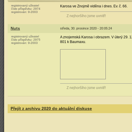
registrovaný uživatel
Karosa ve Znojmě viděna i dnes. Ev. č. 66.
číslo příspěvku:
2974
registrován:
9-2003
Z nejhoršího jsme uvnitř!
Nuts
středa, 30. prosince 2020 - 20:05:24
registrovaný uživatel
A znojemská Karosa i obrazem. V úterý 29. 12
číslo příspěvku:
2975
801 k Baumaxu.
registrován:
9-2003
Z nejhoršího jsme uvnitř!
Přejít z archivu 2020 do aktuální diskuse