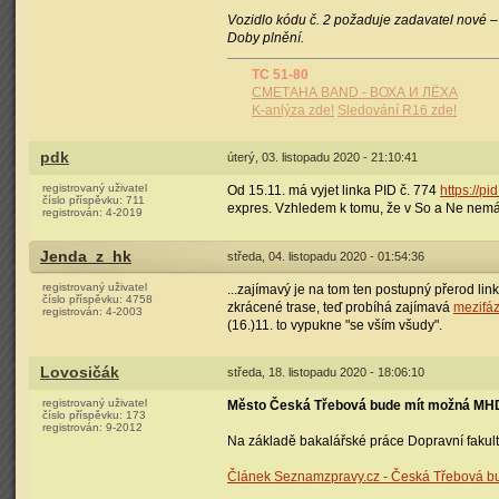
Vozidlo kódu č. 2 požaduje zadavatel nové 
Doby plnění.
TC 51-80
СМЕТАНА BAND - ВОХА И ЛЁХА
K-anlýza zde!
Sledování R16 zde!
pdk
úterý, 03. listopadu 2020 - 21:10:41
registrovaný uživatel
Od 15.11. má vyjet linka PID č. 774
https://p
číslo příspěvku:
711
expres. Vzhledem k tomu, že v So a Ne nemá 
registrován:
4-2019
Jenda_z_hk
středa, 04. listopadu 2020 - 01:54:36
registrovaný uživatel
...zajímavý je na tom ten postupný přerod li
číslo příspěvku:
4758
zkrácené trase, teď probíhá zajímavá
mezifá
registrován:
4-2003
(16.)11. to vypukne "se vším všudy".
Lovosičák
středa, 18. listopadu 2020 - 18:06:10
registrovaný uživatel
Město Česká Třebová bude mít možná MH
číslo příspěvku:
173
registrován:
9-2012
Na základě bakalářské práce Dopravní faku
Článek Seznamzpravy.cz - Česká Třebová 