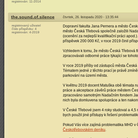
registrován:
11-2014
the.sound.of.silence
čtvrtek, 26. listopadu 2020 - 13:35:44
registrovaný uživatel
Dopravní fakulta Jana Pernera a město Česká
číslo příspěvku:
4
město Česká Třebová společně založili Nadač
registrován:
4-2019
(ocenění za nejlepší kvalifikační práci apod.
příspěvek 200 000 Kč, v roce 2019 činil přís
Vzhledem k tomu, že město Česká Třebová fin
zpracovávali odborné práce týkající se tohot
V roce 2019 přišly od zástupců města Česká 
Tématem jedné z těchto prací je právě zmí
parkování na území města.
V květnu 2019 docent Matuška obě témata n
práce a akceptace závěrů práce městem Česká 
zpracováno samotným Nadačním fondem Jana P
nich byla domluvena spolupráce a ten nakone
V České Třebové jsem 4 roky studoval a 4,5 
bych použil jiné přístupy k řešení problemat
Pokud Vás více zajímá problematika MHD v Č
Českotřebovském deníku
.