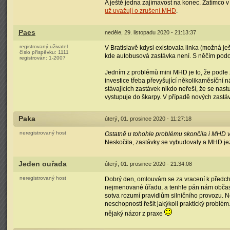
A ještě jedna zajímavost na konec. Zatímco 
už uvažují o zrušení MHD
.
Paes
neděle, 29. listopadu 2020 - 21:13:37
registrovaný uživatel
V Bratislavě kdysi existovala linka (možná ješ
číslo příspěvku:
1111
kde autobusová zastávka není. S něčím podob
registrován:
1-2007
Jedním z problémů mini MHD je to, že podle 
investice třeba převyšující několikaměsíční
stávajících zastávek nikdo neřeší, že se nast
vystupuje do škarpy. V případě nových zast
Paka
úterý, 01. prosince 2020 - 11:27:18
neregistrovaný host
Ostatně u tohohle problému skončila i MHD
Neskočila, zastávky se vybudovaly a MHD jez
Jeden ouřada
úterý, 01. prosince 2020 - 21:34:08
neregistrovaný host
Dobrý den, omlouvám se za vracení k předcho
nejmenované úřadu, a tenhle pán nám občas po
sotva rozumí pravidlům silničního provozu. 
neschopnosti řešit jakýkoli praktický problém.
nějaký názor z praxe