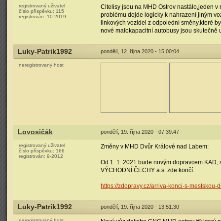
registrovaný uživatel
Citelisy jsou na MHD Ostrov nastálo,jeden v
číslo příspěvku:
115
problému dojde logicky k nahrazení jiným voz
registrován:
10-2019
linkových vozidel z odpolední směny,které by 
nové malokapacitní autobusy jsou skutečně u
Luky-Patrik1992
pondělí, 12. října 2020 - 15:00:04
neregistrovaný host
Lovosičák
pondělí, 19. října 2020 - 07:39:47
registrovaný uživatel
Změny v MHD Dvůr Králové nad Labem:
číslo příspěvku:
166
registrován:
9-2012
Od 1. 1. 2021 bude novým dopravcem KAD, s
VÝCHODNÍ ČECHY a.s. zde končí.
https://zdopravy.cz/arriva-konci-s-mestskou
Luky-Patrik1992
pondělí, 19. října 2020 - 13:51:30
neregistrovaný host