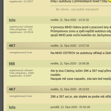
linky i autobusy z příměstských linek? Díky
registrován:
12-2007
Be clever - use public transport!
Info
neděle, 11. října 2020 - 13:31:32
registrovaný uživatel
V provozu MHD Ostrov jezdí v pracovní dny 
číslo příspěvku:
113
Průmyslovou zonu a zpět najíždí autobus od
registrován:
10-2019
spojů MHD jede noční kolečko do Jáchymova a
4K7
neděle, 11. října 2020 - 13:57:34
neregistrovaný host
Na MHD OSTROV se autobusy střídají a žádný 
666
neděle, 11. října 2020 - 16:58:38
registrovaný uživatel
Ale ty dva Citelisy, tuším 396 a 397 mají pří
číslo příspěvku:
2066
nastálo.
registrován:
9-2007
Naopak mě zase napadlo, zda tam teď nepůjde 
4K7
neděle, 11. října 2020 - 18:13:53
neregistrovaný host
396 a 397 asi jo, ale zbytek se podle mě stří
Info
pondělí, 12. října 2020 - 07:52:28