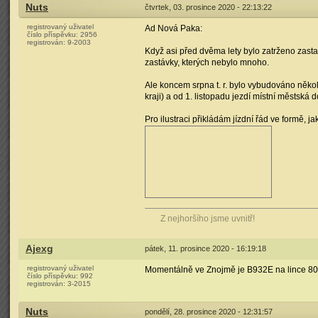
Nuts
čtvrtek, 03. prosince 2020 - 22:13:22
registrovaný uživatel
Ad Nová Paka:
číslo příspěvku:
2956
registrován:
9-2003
Když asi před dvěma lety bylo zatrženo zasta
zastávky, kterých nebylo mnoho.
Ale koncem srpna t. r. bylo vybudováno něko
kraji) a od 1. listopadu jezdí místní městská
Pro ilustraci přikládám jízdní řád ve formě,
Z nejhoršího jsme uvnitř!
Ajexg
pátek, 11. prosince 2020 - 16:19:18
registrovaný uživatel
Momentálně ve Znojmě je B932E na lince 80
číslo příspěvku:
992
registrován:
3-2015
Nuts
pondělí, 28. prosince 2020 - 12:31:57