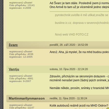
registrovaný uživatel
Ad Švarc je tam stále. Posledně jsem ji normá
číslo příspěvku:
13141
Ono Arrivě to tam už je víceméně jedno stejn
registrován:
4-2006
pyrotechnik:uvidíte-li mě utíkat,snažte s
busline.ic.cz. doprava v severovýchodn
Nový web VHD FOTO.CZ
švarc
pondělí, 28. září 2020 - 16:52:09
registrovaný uživatel
Ares1: Aha, já myslel, že na mhd budou pokr
číslo příspěvku:
4036
registrován:
12-2005
Vantju
sobota, 10. října 2020 - 22:24:20
registrovaný uživatel
Zdravím, přicházím se skromným dotazem - cc
číslo příspěvku:
4681
nicméně nenašel jsem žádný jejich snímek, j
registrován:
9-2007
Nemáte někdo, prosím, snímky z hranické MH
Martinmarilynmanson
neděle, 11. října 2020 - 11:30:24
registrovaný uživatel
Kolik autobusů reálně jezdí na MHD Ostrov? 
číslo příspěvku:
11147