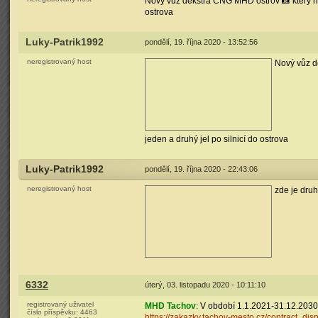
Nový vůz dekstra CNG MHD ostrov 📸 který nahr
ostrova
Luky-Patrik1992
pondělí, 19. října 2020 - 13:52:56
neregistrovaný host
Nový vůz de
jeden a druhý jel po silnicí do ostrova
Luky-Patrik1992
pondělí, 19. října 2020 - 22:43:06
neregistrovaný host
zde je druh
6332
úterý, 03. listopadu 2020 - 10:11:10
registrovaný uživatel
MHD Tachov
: V období 1.1.2021-31.12.203
číslo příspěvku:
4463
https://zakazky.tachov-mesto.cz/contract_dis