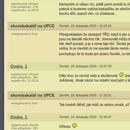
registrovaný uživatel
Nemyslím si vůbec nic, ještě jsem neměl tu 
číslo příspěvku:
379
pokud si budeme vybírat bakalářku ze silniční
registrován:
11-2014
trochu dřív, aspoň vím, co očekávat...
skorobakalář na UPCE
čtvrtek, 19. listopadu 2020 - 11:14:19
neregistrovaný host
Předpokládám že studuješ TŘD, když ti jde o
jsou na fakultě všichni OK. Jmenovitě můžu do
lidi, kteří poradí, a je s nima fajn řeč. Širo
volba, to je mentál co na vysoké škole nemá co
pochybuju že to bude jen jeden člověk, co let
Ondra_1
čtvrtek, 19. listopadu 2020 - 13:47:29
registrovaný uživatel
Díky moc za cenné rady a zkušenosti.
Jojo
číslo příspěvku:
380
zvědavej. Jinak názor na ostatní vyučující s te
registrován:
11-2014
skorobakalář na UPCE
čtvrtek, 19. listopadu 2020 - 17:32:51
neregistrovaný host
Tak hodně štěstí, jak máš za sebou prvák, už 
Ondra_1
čtvrtek, 19. listopadu 2020 - 21:34:47
registrovaný uživatel
Děkuju.
číslo příspěvku:
381