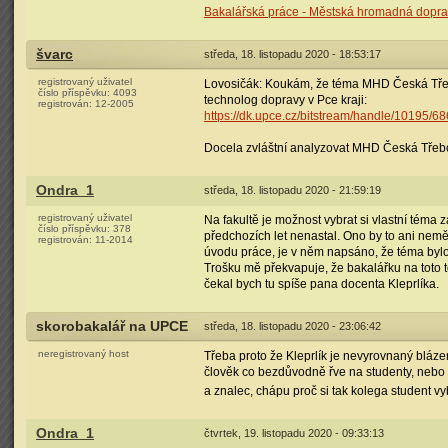
Bakalářská práce - Městská hromadná dopr
švarc
středa, 18. listopadu 2020 - 18:53:17
registrovaný uživatel
Lovosičák: Koukám, že téma MHD Česká Třebov
číslo příspěvku:
4093
technolog dopravy v Pce kraji:
registrován:
12-2005
https://dk.upce.cz/bitstream/handle/1019
Docela zvláštní analyzovat MHD Česká Třebov
Ondra_1
středa, 18. listopadu 2020 - 21:59:19
registrovaný uživatel
Na fakultě je možnost vybrat si vlastní téma
číslo příspěvku:
378
předchozích let nenastal. Ono by to ani nemě
registrován:
11-2014
úvodu práce, je v něm napsáno, že téma by
Trošku mě překvapuje, že bakalářku na toto 
čekal bych tu spíše pana docenta Kleprlíka.
skorobakalář na UPCE
středa, 18. listopadu 2020 - 23:06:42
neregistrovaný host
Třeba proto že Kleprlík je nevyrovnaný bláze
člověk co bezdůvodně řve na studenty, nebo s
a znalec, chápu proč si tak kolega student v
Ondra_1
čtvrtek, 19. listopadu 2020 - 09:33:13