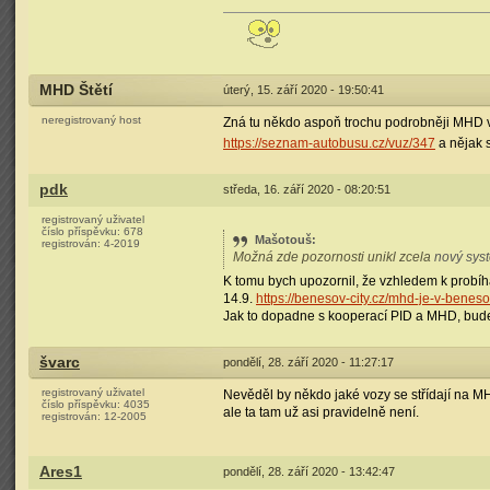
MHD Štětí
úterý, 15. září 2020 - 19:50:41
neregistrovaný host
Zná tu někdo aspoň trochu podrobněji MHD ve
https://seznam-autobusu.cz/vuz/347
a nějak s
pdk
středa, 16. září 2020 - 08:20:51
registrovaný uživatel
číslo příspěvku:
678
Mašotouš
:
registrován:
4-2019
Možná zde pozornosti unikl zcela
nový sys
K tomu bych upozornil, že vzhledem k probíh
14.9.
https://benesov-city.cz/mhd-je-v-bene
Jak to dopadne s kooperací PID a MHD, bude 
švarc
pondělí, 28. září 2020 - 11:27:17
registrovaný uživatel
Nevěděl by někdo jaké vozy se střídají na MH
číslo příspěvku:
4035
ale ta tam už asi pravidelně není.
registrován:
12-2005
Ares1
pondělí, 28. září 2020 - 13:42:47