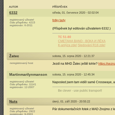
AUTOR
PŘÍSPĚVEK
6332
středa, 01. července 2020 - 02:02:04
registrovaný uživatel
fotky tady
číslo příspěvku:
4215
registrován:
6-2011
(Příspěvek byl editován uživatelem 6332.)
TC 51-80
СМЕТАНА BAND - ВОХА И ЛЁХА
K-anlýza zde!
Sledování R16 zde!
Žatec
sobota, 15. srpna 2020 - 12:21:37
neregistrovaný host
Jezdí na MHD Žatec ještě tohle?
https://sez
Martinmarilynmanson
sobota, 15. srpna 2020 - 12:45:34
registrovaný uživatel
Naposled jsem tam viděl samé Crosswaye, al
číslo příspěvku:
11141
registrován:
12-2007
Be clever - use public transport!
Nuts
úterý, 01. září 2020 - 20:55:22
registrovaný uživatel
Pár dokumentačních fotek z MAD Znojmo z let
číslo příspěvku:
2922
registrován:
9-2003