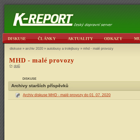
DISKUSE
ČLÁNKY
AKTUALITY
ODKAZY
M
diskuse
»
archiv 2020
»
autobusy a trolejbusy
» mhd - malé provozy
MHD - malé provozy
dolů
DISKUSE
Archivy starších příspěvků
Archiv diskuse MHD - malé provozy do 01. 07. 2020