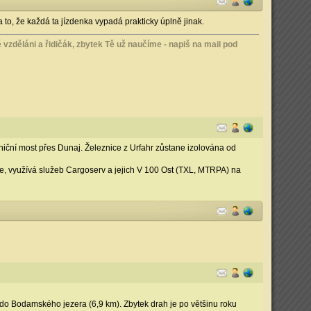
a to, že každá ta jízdenka vypadá prakticky úplně jinak.
vzděláni a řidičák, zbytek Tě už naučíme - napiš na mail pod
niční most přes Dunaj. Železnice z Urfahr zůstane izolována od
e, využívá služeb Cargoserv a jejich V 100 Ost (TXL, MTRPA) na
o Bodamského jezera (6,9 km). Zbytek drah je po většinu roku