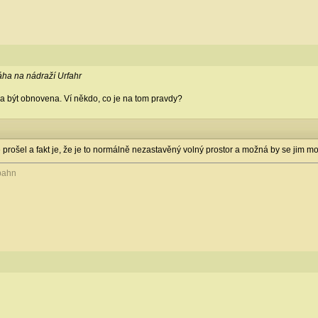
áha na nádraží Urfahr
měla být obnovena. Ví někdo, co je na tom pravdy?
 prošel a fakt je, že je to normálně nezastavěný volný prostor a možná by se jim mo
bahn