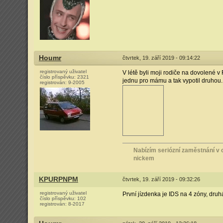
Houmr
čtvrtek, 19. září 2019 - 09:14:22
registrovaný uživatel
V létě byli moji rodiče na dovolené v
číslo příspěvku:
2321
jednu pro mámu a tak vypotil druhou. 
registrován:
9-2005
Nabízím seriózní zaměstnání v o
nickem
KPURPNPM
čtvrtek, 19. září 2019 - 09:32:26
registrovaný uživatel
První jízdenka je IDS na 4 zóny, druhá
číslo příspěvku:
102
registrován:
8-2017