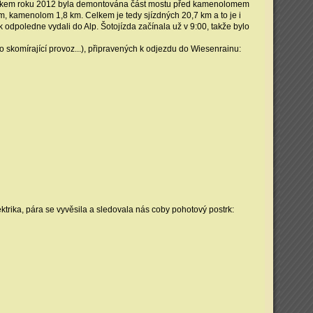
Počátkem roku 2012 byla demontována část mostu před kamenolomem
m, kamenolom 1,8 km. Celkem je tedy sjízdných 20,7 km a to je i
ek odpoledne vydali do Alp. Šotojízda začínala už v 9:00, takže bylo
o skomírající provoz...), připravených k odjezdu do Wiesenrainu:
trika, pára se vyvěsila a sledovala nás coby pohotový postrk: