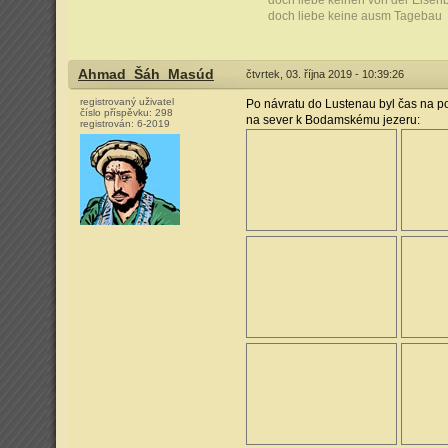
doch liebe keinen von der Eisen
doch liebe keine ausm Tagebau
Ahmad_Šáh_Masúd
čtvrtek, 03. října 2019 - 10:39:26
registrovaný uživatel
Po návratu do Lustenau byl čas na pozd
číslo příspěvku:
298
na sever k Bodamskému jezeru:
registrován:
6-2019