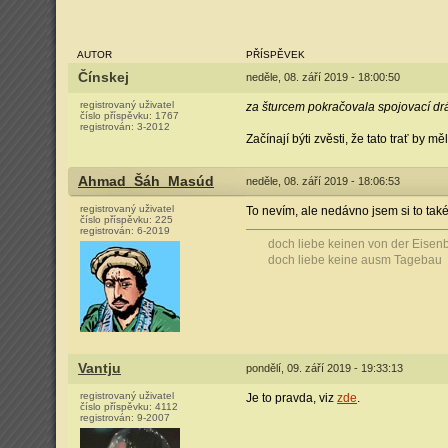
AUTOR
PŘÍSPĚVEK
Čínskej
neděle, 08. září 2019 - 18:00:50
registrovaný uživatel
za šturcem pokračovala spojovací dr
číslo příspěvku:
1767
registrován:
3-2012
Začínají býti zvěsti, že tato trať by 
Ahmad_Šáh_Masúd
neděle, 08. září 2019 - 18:06:53
registrovaný uživatel
To nevím, ale nedávno jsem si to také
číslo příspěvku:
225
registrován:
6-2019
doch liebe keinen von der Eisen
doch liebe keine ausm Tagebau
Vantju
pondělí, 09. září 2019 - 19:33:13
registrovaný uživatel
Je to pravda, viz
zde
.
číslo příspěvku:
4112
registrován:
9-2007