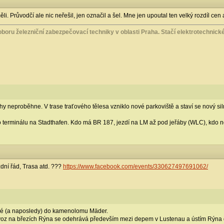
. Průvodčí ale nic neřešil, jen označil a šel. Mne jen upoutal ten velký rozdíl cen 
boru železniční zabezpečovací techniky v oblasti Praha. Stačí elektrotechnické 
 neproběhne. V trase traťového tělesa vzniklo nové parkoviště a staví se nový sil
o terminálu na Stadthafen. Kdo má BR 187, jezdí na LM až pod jeřáby (WLC), kdo n
zdní řád, Trasa atd. ???
https://www.facebook.com/events/330627497691062/
hé (a naposledy) do kamenolomu Mäder.
oz na březích Rýna se odehrává především mezi depem v Lustenau a ústím Rýna d