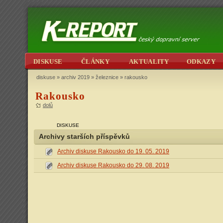
DISKUSE
ČLÁNKY
AKTUALITY
ODKAZY
diskuse
»
archiv 2019
»
železnice
» rakousko
Rakousko
dolů
DISKUSE
Archivy starších příspěvků
Archiv diskuse Rakousko do 19. 05. 2019
Archiv diskuse Rakousko do 29. 08. 2019