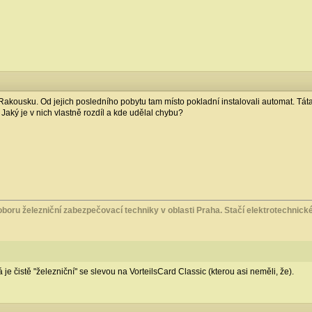
 Rakousku. Od jejich posledního pobytu tam místo pokladní instalovali automat. Táta
Jaký je v nich vlastně rozdíl a kde udělal chybu?
boru železniční zabezpečovací techniky v oblasti Praha. Stačí elektrotechnické 
 je čistě "železniční" se slevou na VorteilsCard Classic (kterou asi neměli, že).