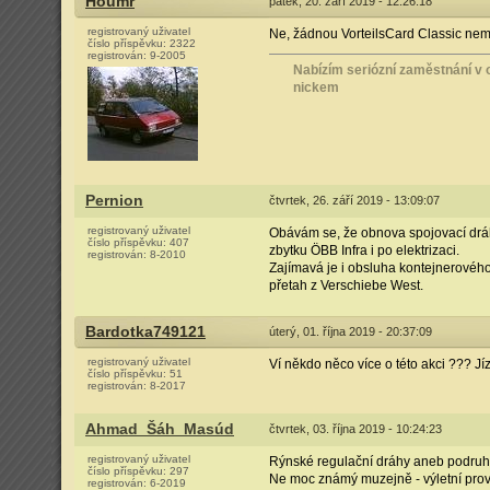
Houmr
pátek, 20. září 2019 - 12:26:18
registrovaný uživatel
Ne, žádnou VorteilsCard Classic neměli
číslo příspěvku:
2322
registrován:
9-2005
Nabízím seriózní zaměstnání v o
nickem
Pernion
čtvrtek, 26. září 2019 - 13:09:07
registrovaný uživatel
Obávám se, že obnova spojovací dráhy
číslo příspěvku:
407
zbytku ÖBB Infra i po elektrizaci.
registrován:
8-2010
Zajímavá je i obsluha kontejnerovéh
přetah z Verschiebe West.
Bardotka749121
úterý, 01. října 2019 - 20:37:09
registrovaný uživatel
Ví někdo něco více o této akci ??? Jí
číslo příspěvku:
51
registrován:
8-2017
Ahmad_Šáh_Masúd
čtvrtek, 03. října 2019 - 10:24:23
registrovaný uživatel
Rýnské regulační dráhy aneb podru
číslo příspěvku:
297
Ne moc známý muzejně - výletní prov
registrován:
6-2019