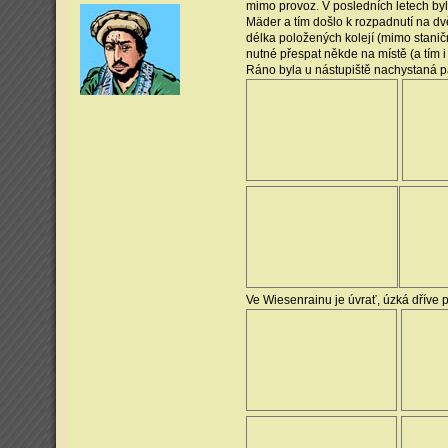
mimo provoz. V posledních letech by
Mäder a tím došlo k rozpadnutí na dv
délka položených kolejí (mimo staničn
nutné přespat někde na místě (a tím i
Ráno byla u nástupiště nachystaná pár
Ve Wiesenrainu je úvrať, úzká dříve 