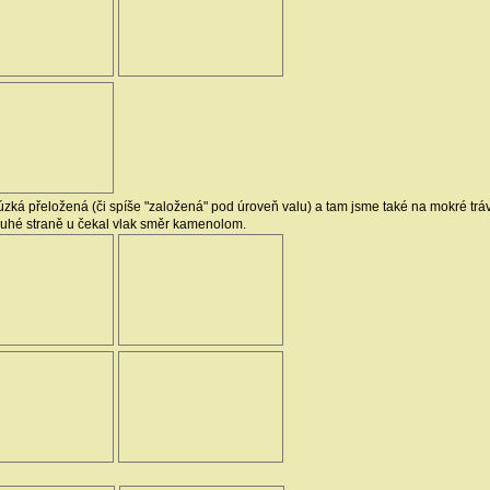
ká přeložená (či spíše "založená" pod úroveň valu) a tam jsme také na mokré tráv
druhé straně u čekal vlak směr kamenolom.