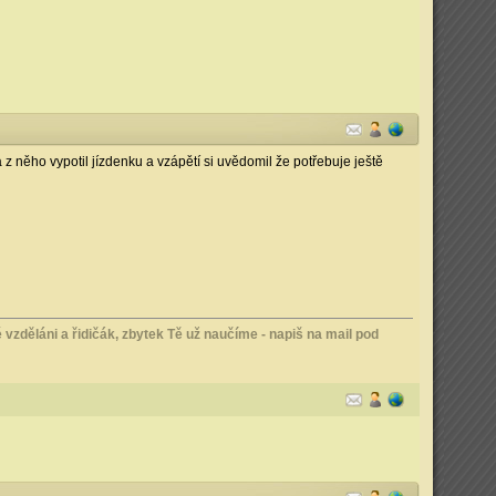
 z něho vypotil jízdenku a vzápětí si uvědomil že potřebuje ještě
vzděláni a řidičák, zbytek Tě už naučíme - napiš na mail pod