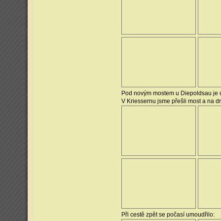
Pod novým mostem u Diepoldsau je úz
V Kriessernu jsme přešli most a na 
Při cestě zpět se počasí umoudřilo: