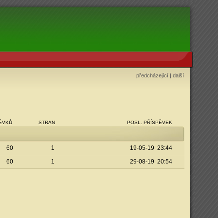
předcházející
|
další
PĚVKŮ
STRAN
POSL. PŘÍSPĚVEK
60
1
19-05-19 23:44
60
1
29-08-19 20:54