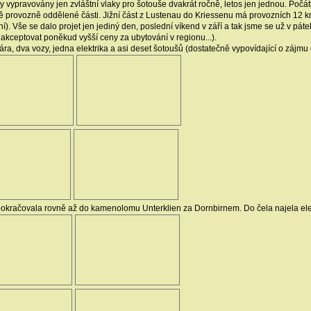
ly vypravovány jen zvláštní vlaky pro šotouše dvakrát ročně, letos jen jednou. 
ě provozně oddělené části. Jižní část z Lustenau do Kriessenu má provozních 12 k
í). Vše se dalo projet jen jediný den, poslední víkend v září a tak jsme se už v pát
 akceptovat poněkud vyšší ceny za ubytování v regionu...).
a, dva vozy, jedna elektrika a asi deset šotoušů (dostatečně vypovídající o zájmu 
pokračovala rovně až do kamenolomu Unterklien za Dornbirnem. Do čela najela elek