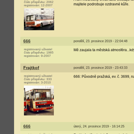
číslo příspěvku:
2062
majitele podrobuje ozdravné kůře.
registrován:
12-2007
666
pondělí, 23. prosince 2019 - 22:04:48
registrovaný uživatel
Mě zaujala ta městská atmosféra...kd
číslo příspěvku:
1985
registrován:
9-2007
Frajtkof
pondělí, 23. prosince 2019 - 23:43:33
registrovaný uživatel
666: Původně pražská, ev. č. 3699, na 
číslo příspěvku:
333
registrován:
3-2010
666
úterý, 24. prosince 2019 - 16:14:25