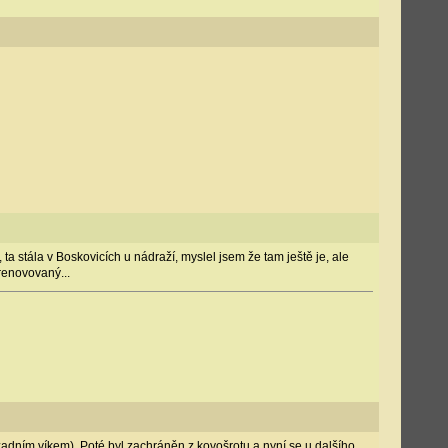
a stála v Boskovicích u nádraží, myslel jsem že tam ještě je, ale
zrenovovaný...
 zadním víkem). Poté byl zachráněn z kovošrotu a nyní se u dalšího