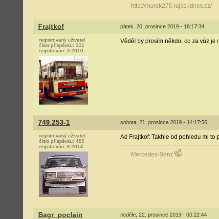
http://marek275.rajce.idnes.cz/
Frajtkof
pátek, 20. prosince 2019 - 18:17:34
registrovaný uživatel
Věděl by prosím někdo, co za vůz je
číslo příspěvku:
331
registrován:
3-2010
749.253-1
sobota, 21. prosince 2019 - 14:17:56
registrovaný uživatel
Ad Frajtkof: Takhle od pohledu mi to
číslo příspěvku:
480
registrován:
8-2014
Mercedes-Benz
Bagr_poclain
neděle, 22. prosince 2019 - 00:22:44