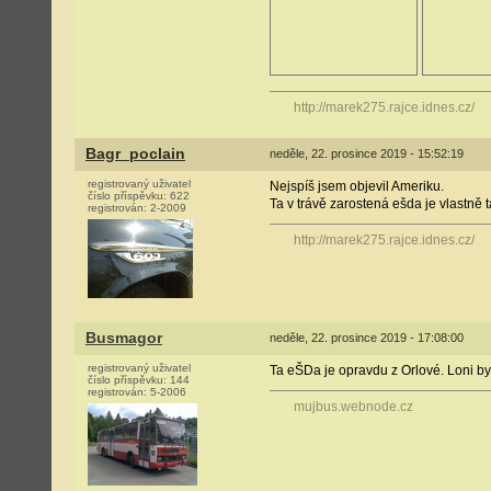
http://marek275.rajce.idnes.cz/
Bagr_poclain
neděle, 22. prosince 2019 - 15:52:19
registrovaný uživatel
Nejspíš jsem objevil Ameriku.
číslo příspěvku:
622
Ta v trávě zarostená ešda je vlastně t
registrován:
2-2009
http://marek275.rajce.idnes.cz/
Busmagor
neděle, 22. prosince 2019 - 17:08:00
registrovaný uživatel
Ta eŠDa je opravdu z Orlové. Loni byl
číslo příspěvku:
144
registrován:
5-2006
mujbus.webnode.cz