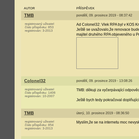
AUTOR
PŘÍSPĚVEK
TMB
pondělí, 09. prosince 2019 - 08:37:42
registrovaný uživatel
Ad Colonel32: Vlek RPA byl v KOS Krno
číslo příspěvku:
853
Ještě se uvažovalo,že renovace bude
registrován:
3-2013
majitel druhého RPA objeveného u P
Colonel32
pondělí, 09. prosince 2019 - 13:08:26
registrovaný uživatel
TMB: děkuji za vyčerpávající odpově
číslo příspěvku:
1406
registrován:
10-2007
Ještě bych tedy pokračoval doplňujíc
TMB
úterý, 10. prosince 2019 - 08:36:50
registrovaný uživatel
Myslím,že se na internetu moc nevysk
číslo příspěvku:
854
registrován:
3-2013