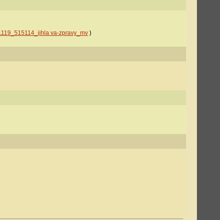
191119_515114_jihla va-zpravy_mv
)