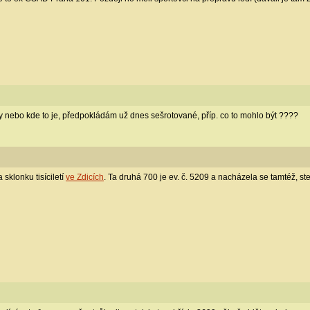
y nebo kde to je, předpokládám už dnes sešrotované, příp. co to mohlo být ????
sklonku tisíciletí
ve Zdicích
. Ta druhá 700 je ev. č. 5209 a nacházela se tamtéž, stejn