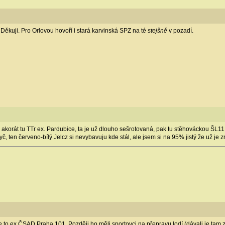
ěkuji. Pro Orlovou hovoří i stará karvinská SPZ na té
stejšně
v pozadí.
akorát tu TTr ex. Pardubice, ta je už dlouho sešrotovaná, pak tu stěhováckou ŠL11, t
č, ten červeno-bílý Jelcz si nevybavuju kde stál, ale jsem si na 95% jistý že už je 
Je to ex ČSAD Praha 101. Později ho měli sportovci na přepravu lodí (dávali je tam