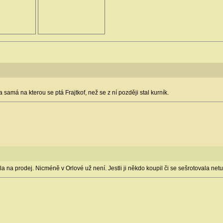
a samá na kterou se ptá Frajtkof, než se z ní později stal kurník.
a na prodej. Nicméně v Orlové už není. Jestli ji někdo koupil či se sešrotovala net