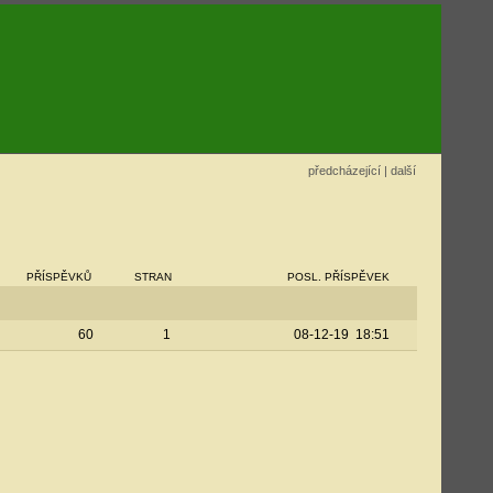
předcházející
|
další
PŘÍSPĚVKŮ
STRAN
POSL. PŘÍSPĚVEK
60
1
08-12-19 18:51