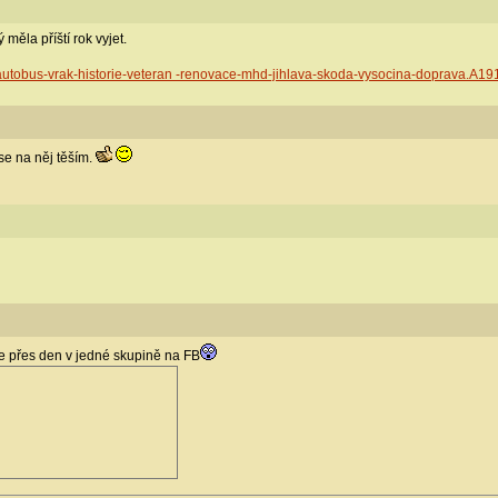
ý měla příští rok vyjet.
y/autobus-vrak-historie-veteran -renovace-mhd-jihlava-skoda-vysocina-doprava.A
se na něj těším.
se přes den v jedné skupině na FB