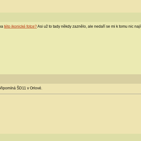
 na
této ikonické fotce?
Asi už to tady někdy zaznělo, ale nedaří se mi k tomu nic najít
 připomíná ŠD11 v Orlové.