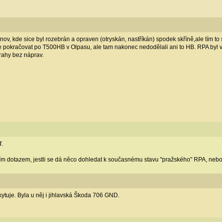
v, kde sice byl rozebrán a opraven (otryskán, nastříkán) spodek skříně,ale tím to 
 pokračovat po T500HB v Olpasu, ale tam nakonec nedodělali ani to HB. RPA byl v
rahy bez náprav.
ď.
ím dotazem, jestli se dá něco dohledat k současnému stavu "pražského" RPA, nebo 
ytuje. Byla u něj i jihlavská Škoda 706 GND.