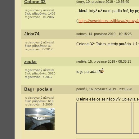
Colonel32
úterý, 10. prosince 2019 - 10:56:40
registrovaný uživatel
...která, když už na ní padla řeč, by pr
číslo příspěvku:
1407
registrován:
10-2007
(
https://www.idnes.cz/jihlava/zprav
Jirka74
sobota, 14. prosince 2019 - 10:15:25
registrovaný uživatel
Colonel32: Tak to je tedy paráda. Už 
číslo příspěvku:
47
registrován:
8-2017
zeuke
neděle, 15. prosince 2019 - 08:35:23
registrovaný uživatel
to je paráda!!!
číslo příspěvku:
3620
registrován:
7-2017
Bagr_poclain
pondělí, 16. prosince 2019 - 23:15:28
registrovaný uživatel
O téhle ešelce se něco ví? Objevila 
číslo příspěvku:
618
registrován:
2-2009