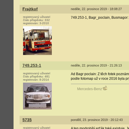
Frajtkof
neděle, 22. prosince 2019 - 18:08:27
registrovaný uživatel
749.253-1, Bagr_poclain, Busmagor: D
číslo příspěvku:
332
registrován:
3-2010
749.253-1
neděle, 22. prosince 2019 - 21:26:13
registrovaný uživatel
Ad Bagr poclain: Z těch fotek poznám 
číslo příspěvku:
481
podle fotomap už v roce 2016 byla pry
registrován:
8-2014
Mercedes-Benz
5735
pondělí, 23. prosince 2019 - 20:12:43
registrovaný uživatel
A ten modrobílý erťák také existuje. 