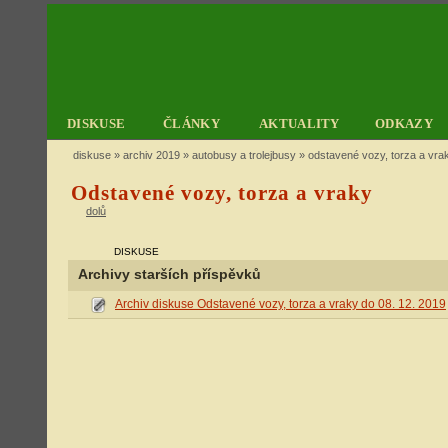
DISKUSE
ČLÁNKY
AKTUALITY
ODKAZY
diskuse
»
archiv 2019
»
autobusy a trolejbusy
» odstavené vozy, torza a vra
Odstavené vozy, torza a vraky
dolů
DISKUSE
Archivy starších příspěvků
Archiv diskuse Odstavené vozy, torza a vraky do 08. 12. 2019