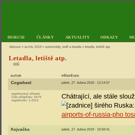
DISKUSE
ČLÁNKY
AKTUALITY
ODKAZY
M
diskuse
»
archiv 2018
»
automobily, lodě a letadla
» letadla, letiště atp.
Letadla, letiště atp.
dolů
AUTOR
PŘÍSPĚVEK
Cogwheel
pátek, 27. dubna 2018 - 13:14:07
registrovaný uživatel
Chátrající, ale stále slou
číslo příspěvku:
5479
registrován:
1-2012
širého Ruska
airports-of-russia-pho tos
Kejvačka
pátek, 27. dubna 2018 - 19:58:41