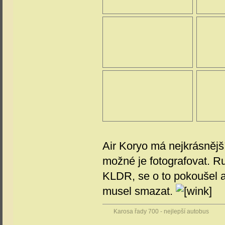
Air Koryo má nejkrásnější
možné je fotografovat. R
KLDR, se o to pokoušel a
musel smazat.
Karosa řady 700 - nejlepší autobus