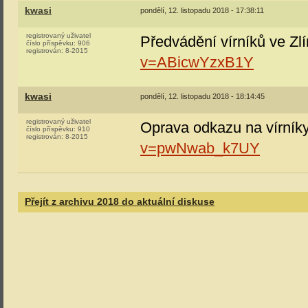
kwasi
pondělí, 12. listopadu 2018 - 17:38:11
registrovaný uživatel
Předvádění vírníků ve Zl
číslo příspěvku:
906
registrován:
8-2015
v=ABicwYzxB1Y
kwasi
pondělí, 12. listopadu 2018 - 18:14:45
registrovaný uživatel
Oprava odkazu na vírník
číslo příspěvku:
910
registrován:
8-2015
v=pwNwab_k7UY
Přejít z archivu 2018 do aktuální diskuse