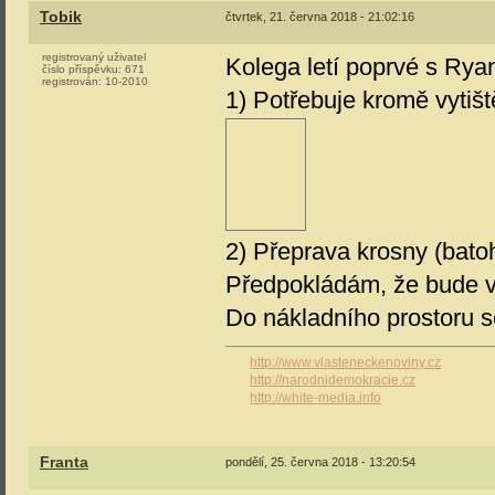
Tobik
čtvrtek, 21. června 2018 - 21:02:16
registrovaný uživatel
Kolega letí poprvé s Ryan
číslo příspěvku:
671
registrován:
10-2010
1) Potřebuje kromě vytiš
2) Přeprava krosny (bato
Předpokládám, že bude vh
Do nákladního prostoru s
http://www.vlasteneckenoviny.cz
http://narodnidemokracie.cz
http://white-media.info
Franta
pondělí, 25. června 2018 - 13:20:54