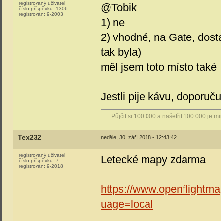
registrovaný uživatel
@Tobik
číslo příspěvku:
1306
registrován:
9-2003
1) ne
2) vhodné, na Gate, dos
tak byla)
měl jsem toto místo také
Jestli pije kávu, doporučuj
Půjčit si 100 000 a našetřit 100 000 je m
Tex232
neděle, 30. září 2018 - 12:43:42
registrovaný uživatel
Letecké mapy zdarma
číslo příspěvku:
7
registrován:
9-2018
https://www.openflightma
uage=local