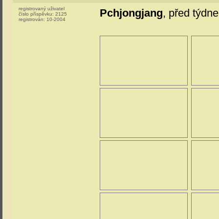
registrovaný uživatel
Pchjongjang
, před týdn
číslo příspěvku:
2125
registrován:
10-2004