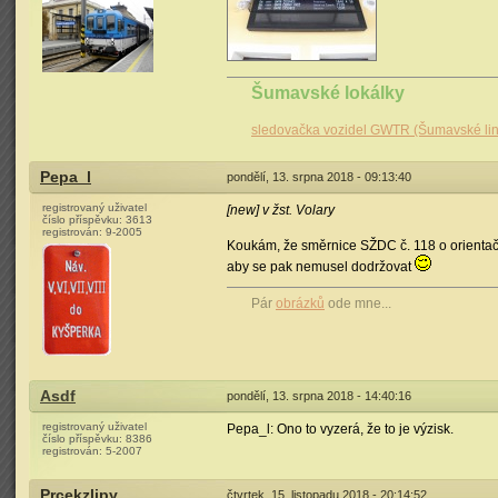
Šumavské lokálky
sledovačka vozidel GWTR (Šumavské lin
Pepa_l
pondělí, 13. srpna 2018 - 09:13:40
registrovaný uživatel
[new] v žst. Volary
číslo příspěvku:
3613
registrován:
9-2005
Koukám, že směrnice SŽDC č. 118 o orientačn
aby se pak nemusel dodržovat
Pár
obrázků
ode mne...
Asdf
pondělí, 13. srpna 2018 - 14:40:16
registrovaný uživatel
Pepa_l: Ono to vyzerá, že to je výzisk.
číslo příspěvku:
8386
registrován:
5-2007
Prcekzlipy
čtvrtek, 15. listopadu 2018 - 20:14:52