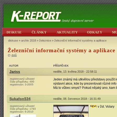
DISKUSE
ČLÁNKY
AKTUALITY
ODKAZY
M
diskuse
»
archiv 2018
»
železnice
» železniční informační systémy a aplikace
Železniční informační systémy a aplikace
dolů
AUTOR
PŘÍSPĚVEK
Jariss
neděle, 13. května 2018 - 22:58:11
registrovaný uživatel
Jeden známý má utkvělou představu použít in
číslo příspěvku:
490
výstavní akce, kde by prezentovali různé inf
registrován:
3-2005
Má to vůbec smysl? Pokud nějaký ano, kam b
Sukafon534
neděle, 08. července 2018 - 16:31:49
registrovaný uživatel
v žst. Volary
číslo příspěvku:
1793
registrován:
6-2010