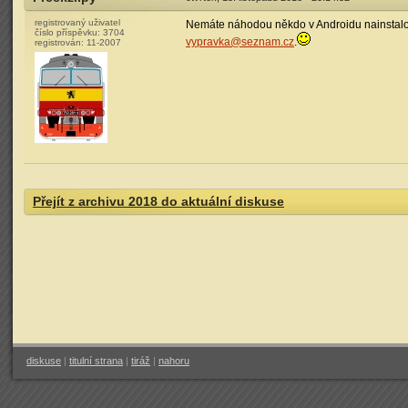
registrovaný uživatel
Nemáte náhodou někdo v Androidu nainstalo
číslo příspěvku:
3704
vypravka@seznam.cz
.
registrován:
11-2007
Přejít z archivu 2018 do aktuální diskuse
diskuse
|
titulní strana
|
tiráž
|
nahoru