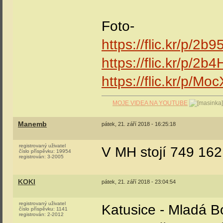
Foto-
https://flic.kr/p/2b
https://flic.kr/p/2
https://flic.kr/p/Mo
MOJE VIDEA NA YOUTUBE
Manemb
pátek, 21. září 2018 - 16:25:18
registrovaný uživatel
V MH stojí 749 16
číslo příspěvku:
19954
registrován:
3-2005
KOKI
pátek, 21. září 2018 - 23:04:54
registrovaný uživatel
Katusice - Mladá B
číslo příspěvku:
1141
registrován:
2-2012