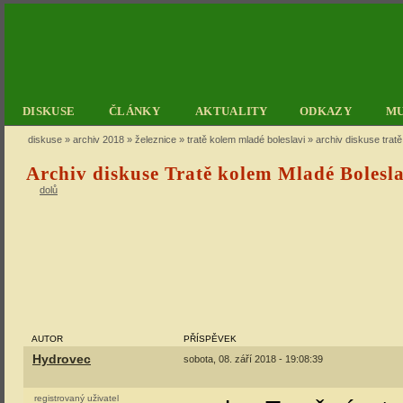
DISKUSE
ČLÁNKY
AKTUALITY
ODKAZY
M
diskuse
»
archiv 2018
»
železnice
»
tratě kolem mladé boleslavi
» archiv diskuse tratě
Archiv diskuse Tratě kolem Mladé Bolesla
dolů
AUTOR
PŘÍSPĚVEK
Hydrovec
sobota, 08. září 2018 - 19:08:39
registrovaný uživatel