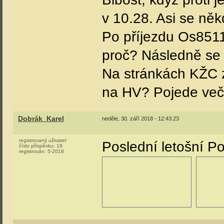
v 10.28. Asi se něk
Po příjezdu Os8511
proč? Následně se 
Na stránkách KŽC 
na HV? Pojede ve
Dobrák_Karel
neděle, 30. září 2018 - 12:43:23
registrovaný uživatel
Poslední letošní Po
číslo příspěvku:
18
registrován:
5-2018