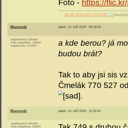
Foto -
https://flic.k
MOJE VIDEA NA YOUTUBE
Manemb
pátek, 14. září 2018 - 09:18:20
registrovaný uživatel
a kde berou? já mož
číslo příspěvku:
19944
registrován:
3-2005
budou brát?
Tak to aby jsi sis v
Čmelák 770 527 od 
.
Manemb
pátek, 14. září 2018 - 11:26:05
registrovaný uživatel
Tak 749 s druhou č
číslo příspěvku:
19945