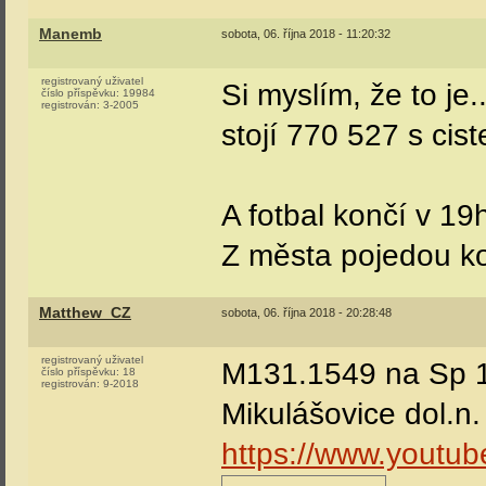
Manemb
sobota, 06. října 2018 - 11:20:32
registrovaný uživatel
Si myslím, že to je.
číslo příspěvku:
19984
registrován:
3-2005
stojí 770 527 s cis
A fotbal končí v 19
Z města pojedou k
Matthew_CZ
sobota, 06. října 2018 - 20:28:48
registrovaný uživatel
M131.1549 na Sp 1
číslo příspěvku:
18
registrován:
9-2018
Mikulášovice dol.n.
https://www.yout