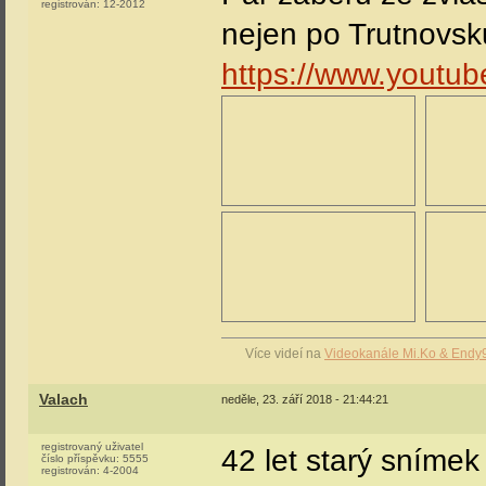
registrován:
12-2012
nejen po Trutnovsk
https://www.yout
Více videí na
Videokanále Mi.Ko & Endy
Valach
neděle, 23. září 2018 - 21:44:21
registrovaný uživatel
42 let starý sníme
číslo příspěvku:
5555
registrován:
4-2004