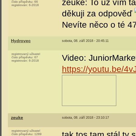
zeuke: To už vím ta
číslo příspěvku:
66
registrován:
6-2018
děkuji za odpověď
Nevíte něco o té 4
Hydrovec
sobota, 08. září 2018 - 20:45:11
registrovaný uživatel
Video: JuniorMarke
číslo příspěvku:
67
registrován:
6-2018
https://youtu.be/
zeuke
sobota, 08. září 2018 - 23:10:17
registrovaný uživatel
tak tos tam stál ty 
číslo příspěvku:
1289