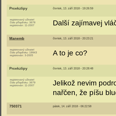
Prcekzlipy
čtvrtek, 13. září 2018 - 19:26:59
registrovaný uživatel
Další zajímavej vlá
číslo příspěvku:
3678
registrován:
11-2007
Manemb
čtvrtek, 13. září 2018 - 20:23:21
registrovaný uživatel
A to je co?
číslo příspěvku:
19943
registrován:
3-2005
Prcekzlipy
čtvrtek, 13. září 2018 - 20:28:48
registrovaný uživatel
Jelikož nevim podro
číslo příspěvku:
3679
registrován:
11-2007
nařčen, že píšu blu
750371
pátek, 14. září 2018 - 06:22:58