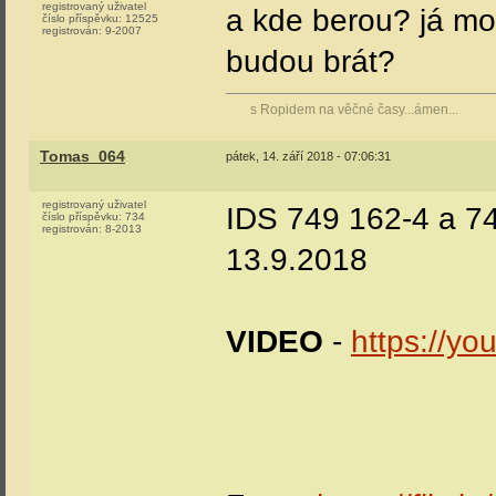
registrovaný uživatel
a kde berou? já mož
číslo příspěvku:
12525
registrován:
9-2007
budou brát?
s Ropidem na věčné časy...ámen...
Tomas_064
pátek, 14. září 2018 - 07:06:31
registrovaný uživatel
IDS 749 162-4 a 7
číslo příspěvku:
734
registrován:
8-2013
13.9.2018
VIDEO
-
https://y