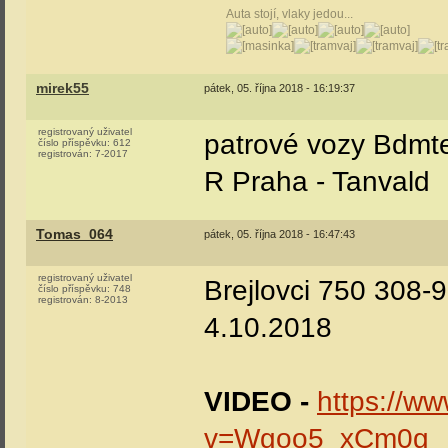
Auta stojí, vlaky jedou...
mirek55
pátek, 05. října 2018 - 16:19:37
registrovaný uživatel
patrové vozy Bdmt
číslo příspěvku:
612
registrován:
7-2017
R Praha - Tanvald
Tomas_064
pátek, 05. října 2018 - 16:47:43
registrovaný uživatel
Brejlovci 750 308-
číslo příspěvku:
748
registrován:
8-2013
4.10.2018
VIDEO -
https://w
v=Wgoo5_xCm0g