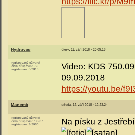
https://flic.kr/p/M9
Hydrovec
úterý, 11. září 2018 - 20:05:18
registrovaný uživatel
Video: KDS 750.096
číslo příspěvku:
73
registrován:
6-2018
09.09.2018
https://youtu.be/f
Manemb
středa, 12. září 2018 - 12:23:24
registrovaný uživatel
Na písku z Jestřeb
číslo příspěvku:
19937
registrován:
3-2005