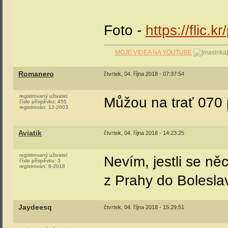
Foto -
https://flic.k
MOJE VIDEA NA YOUTUBE
Romanero
čtvrtek, 04. října 2018 - 07:37:54
registrovaný uživatel
Můžou na trať 070
číslo příspěvku:
455
registrován:
12-2003
Aviatik
čtvrtek, 04. října 2018 - 14:23:25
registrovaný uživatel
Nevím, jestli se ně
číslo příspěvku:
3
registrován:
8-2018
z Prahy do Boleslav
Jaydeesq
čtvrtek, 04. října 2018 - 15:29:51