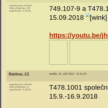
registrovaný uživatel
749.107-9 a T478.
číslo příspěvku:
80
registrován:
6-2018
15.09.2018
https://youtu.be/
Matthew_CZ
neděle, 16. září 2018 - 21:41:33
registrovaný uživatel
T478.1001 společn
číslo příspěvku:
2
registrován:
9-2018
15.9.-16.9.2018