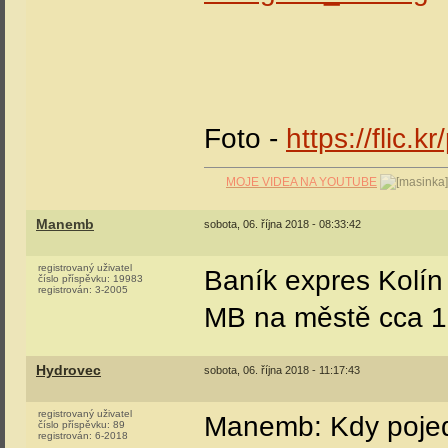
Foto -
https://flic.
MOJE VIDEA NA YOUTUBE
Manemb
sobota, 06. října 2018 - 08:33:42
registrovaný uživatel
Baník expres Kolín
číslo příspěvku:
19983
registrován:
3-2005
MB na městě cca 1
Hydrovec
sobota, 06. října 2018 - 11:17:43
registrovaný uživatel
Manemb: Kdy poje
číslo příspěvku:
89
registrován:
6-2018