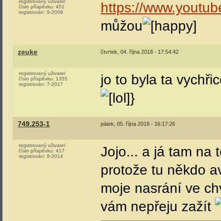
registrovaný uživatel
https://www.youtu
číslo příspěvku:
451
registrován:
9-2008
můžou
zeuke
čtvrtek, 04. října 2018 - 17:54:42
registrovaný uživatel
jo to byla ta vychři
číslo příspěvku:
1355
registrován:
7-2017
}
749.253-1
pátek, 05. října 2018 - 16:17:26
registrovaný uživatel
Jojo... a já tam na 
číslo příspěvku:
417
registrován:
8-2014
protože tu někdo a
moje nasrání ve chv
vám nepřeju zažít