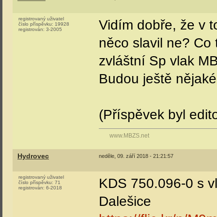
registrovaný uživatel
Vidím dobře, že v 
číslo příspěvku:
19928
registrován:
3-2005
něco slavil ne? Co
zvláštní Sp vlak M
Budou ještě nějaké 
(Příspěvek byl edi
www.MBZS.net
Hydrovec
neděle, 09. září 2018 - 21:21:57
registrovaný uživatel
KDS 750.096-0 s v
číslo příspěvku:
71
registrován:
6-2018
Dalešice