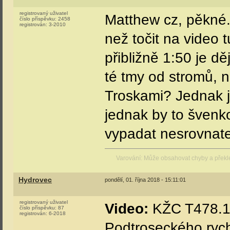
registrovaný uživatel
Matthew cz, pěkné. J
číslo příspěvku:
2458
registrován:
3-2010
než točit na video 
přibližně 1:50 je dě
té tmy od stromů, 
Troskami? Jednak je
jednak by to švenk
vypadat nesrovnatel
Varování: Může obsahovat chyby a přek
Hydrovec
pondělí, 01. října 2018 - 15:11:01
registrovaný uživatel
Video:
KŽC T478.12
číslo příspěvku:
87
registrován:
6-2018
Podtroseckého rych