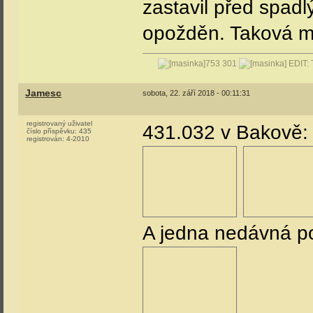
zastavil před spad
opožděn. Taková mí
753 301
EDIT: 
Jamesc
sobota, 22. září 2018 - 00:11:31
registrovaný uživatel
431.032 v Bakově
číslo příspěvku:
435
registrován:
4-2010
A jedna nedávná p