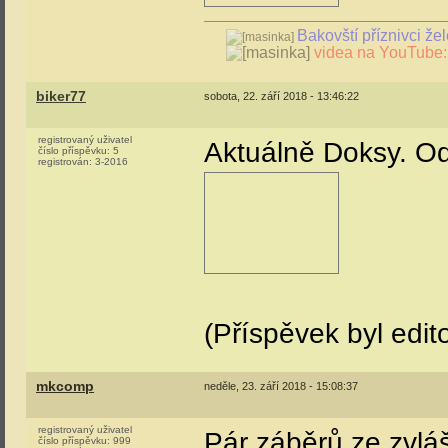
Bakovští příznivci že
videa na YouTube:
biker77
sobota, 22. září 2018 - 13:46:22
registrovaný uživatel
Aktuálně Doksy. Od
číslo příspěvku:
5
registrován:
3-2016
(Příspěvek byl edit
mkcomp
neděle, 23. září 2018 - 15:08:37
registrovaný uživatel
Pár záběrů ze zvlá
číslo příspěvku:
999