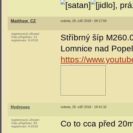
, pr
Matthew_CZ
sobota, 29. září 2018 - 09:17:59
registrovaný uživatel
Stříbrný šíp M260.
číslo příspěvku:
13
registrován:
9-2018
Lomnice nad Popel
https://www.youtu
Hydrovec
sobota, 29. září 2018 - 19:41:32
registrovaný uživatel
Co to cca před 20m
číslo příspěvku:
85
registrován:
6-2018