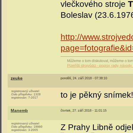
vlečkového stroje
T
Boleslav (23.6.1976
http://www.strojve
page=fotografie&i
Můžeme o tom diskutovat, můžeme o tom vé
Plzeňští strojvůdci - popisy, rady, návody 
zeuke
pondělí, 24. září 2018 - 07:38:10
registrovaný uživatel
to je pěkný snímek!
číslo příspěvku:
1328
registrován:
7-2017
Manemb
čtvrtek, 27. září 2018 - 11:01:15
registrovaný uživatel
Z Prahy Libně odje
číslo příspěvku:
19960
registrován:
3-2005