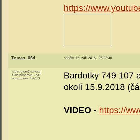
https://www.yout
Tomas_064
neděle, 16. září 2018 - 23:22:38
registrovaný uživatel
Bardotky 749 107 a
číslo příspěvku:
737
registrován:
8-2013
okolí 15.9.2018 (čá
VIDEO
-
https://