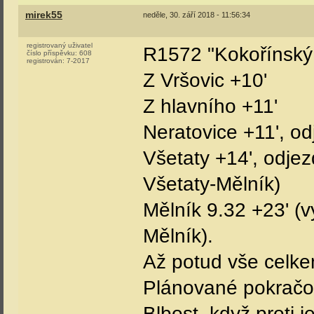
mirek55
neděle, 30. září 2018 - 11:56:34
registrovaný uživatel
R1572 "Kokořínský 
číslo příspěvku:
608
registrován:
7-2017
Z Vršovic +10'
Z hlavního +11'
Neratovice +11', od
Všetaty +14', odjez
Všetaty-Mělník)
Mělník 9.32 +23' (v
Mělník).
Až potud vše celke
Plánované pokračov
Blbost, když proti 