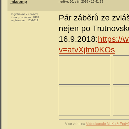
mkcomp
neděle, 30. září 2018 - 16:41:23
registrovaný uživatel
Pár záběrů ze zvlá
číslo příspěvku:
1001
registrován:
12-2012
nejen po Trutnovsku
16.9.2018:
https:/
v=atvXjtm0KOs
Více videí na
Videokanále Mi.Ko & Endy