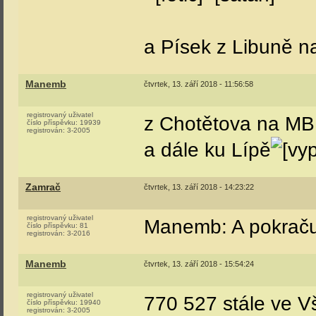
a Písek z Libuně 
Manemb
čtvrtek, 13. září 2018 - 11:56:58
registrovaný uživatel
z Chotětova na M
číslo příspěvku:
19939
registrován:
3-2005
a dále ku Lípě
Zamrač
čtvrtek, 13. září 2018 - 14:23:22
registrovaný uživatel
Manemb: A pokraču
číslo příspěvku:
81
registrován:
3-2016
Manemb
čtvrtek, 13. září 2018 - 15:54:24
registrovaný uživatel
770 527 stále ve V
číslo příspěvku:
19940
registrován:
3-2005