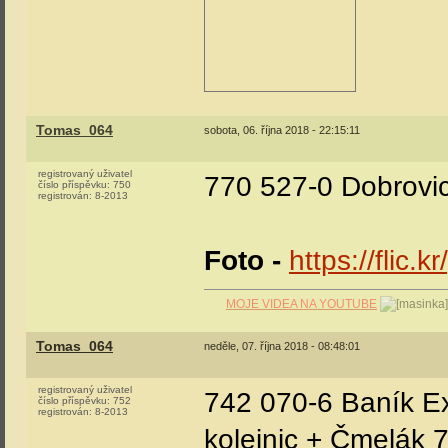
Tomas_064
sobota, 06. října 2018 - 22:15:11
registrovaný uživatel
770 527-0 Dobrovi
číslo příspěvku:
750
registrován:
8-2013
Foto -
https://flic.
MOJE VIDEA NA YOUTUBE
Tomas_064
neděle, 07. října 2018 - 08:48:01
registrovaný uživatel
742 070-6 Baník Ex
číslo příspěvku:
752
registrován:
8-2013
kolejnic + Čmelák 