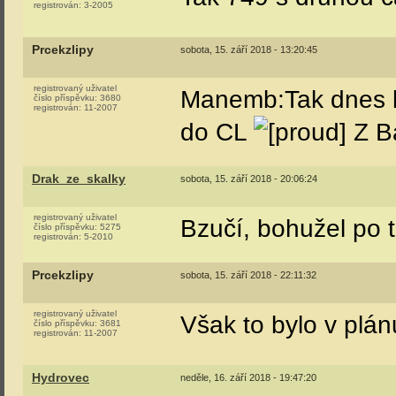
registrován:
3-2005
Prcekzlipy
sobota, 15. září 2018 - 13:20:45
registrovaný uživatel
Manemb:Tak dnes b
číslo příspěvku:
3680
registrován:
11-2007
do CL
Z B
Drak_ze_skalky
sobota, 15. září 2018 - 20:06:24
registrovaný uživatel
Bzučí, bohužel po 
číslo příspěvku:
5275
registrován:
5-2010
Prcekzlipy
sobota, 15. září 2018 - 22:11:32
registrovaný uživatel
Však to bylo v plá
číslo příspěvku:
3681
registrován:
11-2007
Hydrovec
neděle, 16. září 2018 - 19:47:20