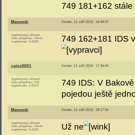
749 181+162 stále 
Manemb
čtvrtek, 13. září 2018 - 16:48:07
registrovaný uživatel
749 162+181 IDS v
číslo příspěvku:
19941
registrován:
3-2005
vales8881
čtvrtek, 13. září 2018 - 17:36:49
registrovaný uživatel
749 IDS: V Bakově s
číslo příspěvku:
702
registrován:
2-2013
pojedou ještě jedn
Manemb
čtvrtek, 13. září 2018 - 18:17:50
registrovaný uživatel
Už ne
číslo příspěvku:
19942
registrován:
3-2005