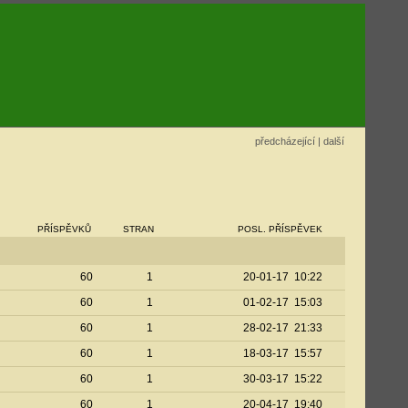
předcházející
|
další
PŘÍSPĚVKŮ
STRAN
POSL. PŘÍSPĚVEK
60
1
20-01-17 10:22
60
1
01-02-17 15:03
60
1
28-02-17 21:33
60
1
18-03-17 15:57
60
1
30-03-17 15:22
60
1
20-04-17 19:40