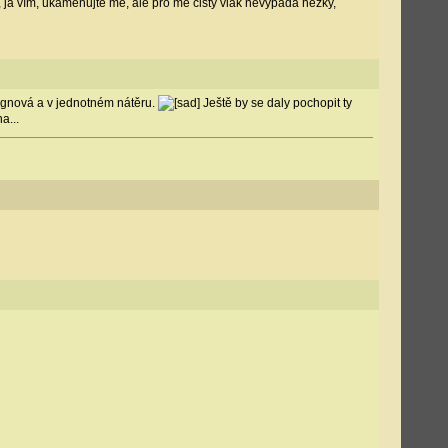
 já vím, ukamenujte mě, ale pro mě čistý vlak nevypadá hezky,
signová a v jednotném nátěru.
Ještě by se daly pochopit ty
a...