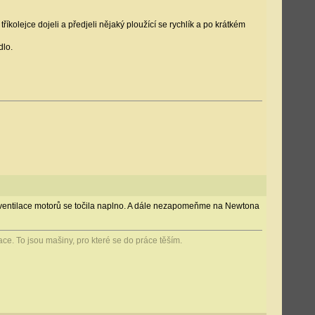
íkolejce dojeli a předjeli nějaký ploužící se rychlík a po krátkém
dlo.
ní ventilace motorů se točila naplno. A dále nezapomeňme na Newtona
e. To jsou mašiny, pro které se do práce těším.