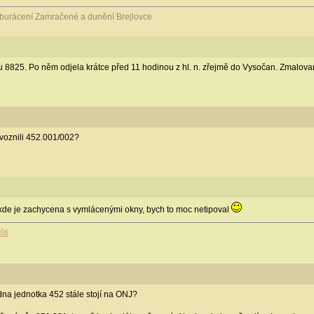
 burácení Zamračené a dunění Brejlovce
 8825. Po něm odjela krátce před 11 hodinou z hl. n. zřejmě do Vysočan. Zmalovaná
voznili 452.001/002?
., kde je zachycena s vymlácenými okny, bych to moc netipoval
šti
dna jednotka 452 stále stojí na ONJ?