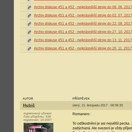
Archiv diskuse 451 a 452 - nejkrásnější stroje do 08. 06. 201
Archiv diskuse 451 a 452 - nejkrásnější stroje do 02. 07. 201
Archiv diskuse 451 a 452 - nejkrásnější stroje do 22. 08. 201
Archiv diskuse 451 a 452 - nejkrásnější stroje do 27. 10. 201
Archiv diskuse 451 a 452 - nejkrásnější stroje do 13. 11. 2017
Archiv diskuse 451 a 452 - nejkrásnější stroje do 20. 11. 2017
AUTOR
PŘÍSPĚVEK
Hubič
úterý, 21. listopadu 2017 - 00:06:30
registrovaný uživatel
Romanero :
číslo příspěvku:
938
registrován:
10-2007
To odškodnění je asi největší pecka.
zadýchaná. Ale svezení je vždy příj