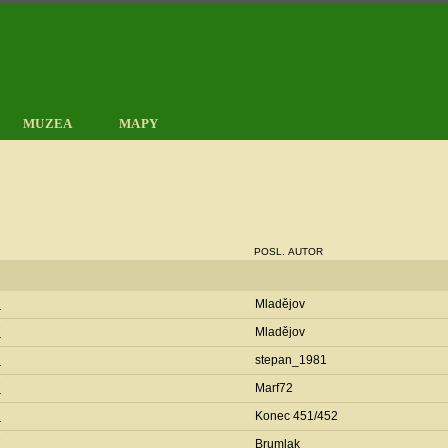
MUZEA
MAPY
POSL. AUTOR
7
Mladějov
7
Mladějov
7
stepan_1981
7
Marf72
7
Konec 451/452
7
Brumlak