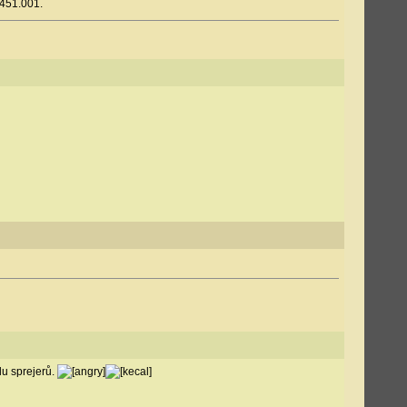
 451.001.
du sprejerů.