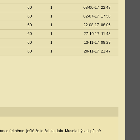
60
1
08-06-17 22:48
60
1
02-07-17 17:58
60
1
22-08-17 08:05
60
1
27-10-17 11:48
60
1
13-11-17 08:29
60
1
20-11-17 21:47
tránce řekněme, ještě že to žabka dala. Musela být asi pěkně