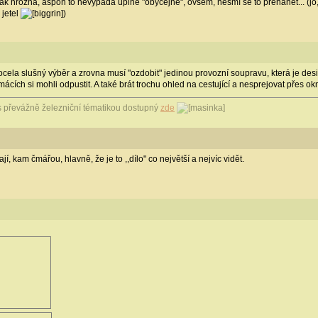
k hrozná, aspoň to nevypadá úplně "obyčejně", ovšem, nesmí se to přehánět... (jo,
 jetel
)
ocela slušný výběr a zrovna musí "ozdobit" jedinou provozní soupravu, která je de
ácích si mohli odpustit. A také brát trochu ohled na cestující a nesprejovat přes okn
 převážně železniční tématikou dostupný
zde
í, kam čmářou, hlavně, že je to ,,dílo" co největší a nejvíc vidět.