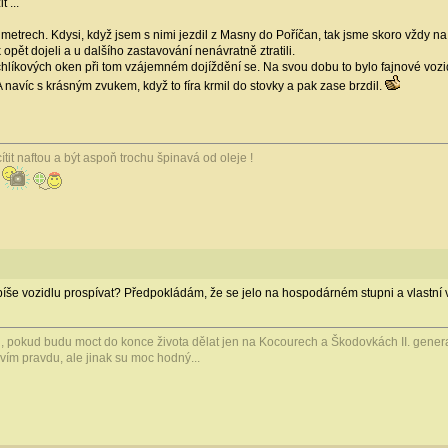
 ...
etrech. Kdysi, když jsem s nimi jezdil z Masny do Poříčan, tak jsme skoro vždy na tř
opět dojeli a u dalšího zastavování nenávratně ztratili.
hlíkových oken při tom vzájemném dojíždění se. Na svou dobu to bylo fajnové vozi
navíc s krásným zvukem, když to fíra krmil do stovky a pak zase brzdil.
it naftou a být aspoň trochu špinavá od oleje !
 spíše vozidlu prospívat? Předpokládám, že se jelo na hospodárném stupni a vlast
 pokud budu moct do konce života dělat jen na Kocourech a Škodovkách II. generac
vím pravdu, ale jinak su moc hodný...