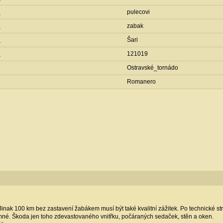
7
pulecovi
7
zabak
7
Šari
7
121019
Ostravské_tornádo
Romanero
 Jinak 100 km bez zastavení žabákem musí být také kvalitní zážitek. Po technické s
emné. Škoda jen toho zdevastovaného vnitřku, počáraných sedaček, stěn a oken.