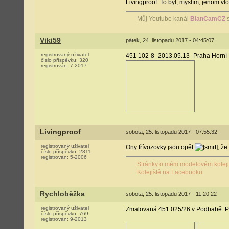
Livingproof: To byl, myslím, jenom vl
Můj Youtube kanál
BlanCamCZ
s
Viki59
pátek, 24. listopadu 2017 - 04:45:07
registrovaný uživatel
451 102-8_2013.05.13_Praha Horní
číslo příspěvku:
320
registrován:
7-2017
Livingproof
sobota, 25. listopadu 2017 - 07:55:32
registrovaný uživatel
Ony třívozovky jsou opět
, ž
číslo příspěvku:
2811
registrován:
5-2006
Stránky o mém modelovém koleji
Kolejiště na Facebooku
Rychloběžka
sobota, 25. listopadu 2017 - 11:20:22
registrovaný uživatel
Zmalovaná 451 025/26 v Podbabě. Při
číslo příspěvku:
769
registrován:
9-2013