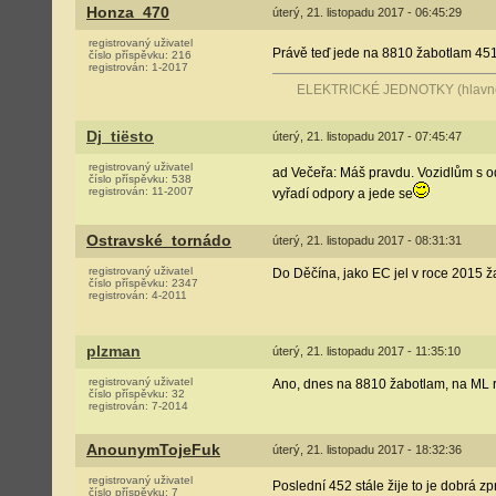
Honza_470
úterý, 21. listopadu 2017 - 06:45:29
registrovaný uživatel
Právě teď jede na 8810 žabotlam 45
číslo příspěvku:
216
registrován:
1-2017
ELEKTRICKÉ JEDNOTKY (hlavně 
Dj_tiësto
úterý, 21. listopadu 2017 - 07:45:47
registrovaný uživatel
ad Večeřa: Máš pravdu. Vozidlům s od
číslo příspěvku:
538
registrován:
11-2007
vyřadí odpory a jede se
Ostravské_tornádo
úterý, 21. listopadu 2017 - 08:31:31
registrovaný uživatel
Do Děčína, jako EC jel v roce 2015 
číslo příspěvku:
2347
registrován:
4-2011
plzman
úterý, 21. listopadu 2017 - 11:35:10
registrovaný uživatel
Ano, dnes na 8810 žabotlam, na ML 
číslo příspěvku:
32
registrován:
7-2014
AnounymTojeFuk
úterý, 21. listopadu 2017 - 18:32:36
registrovaný uživatel
Poslední 452 stále žije to je dobrá zp
číslo příspěvku:
7