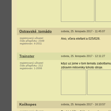
Ostravské_tornádo
sobota, 25. listopadu 2017 - 11:45:07
registrovaný uživatel
Ano, včera elefant a 025/026.
číslo příspěvku:
2349
registrován:
4-2011
Trainster
sobota, 25. listopadu 2017 - 12:11:27
registrovaný uživatel
kdyz uz jsme v tom tematu zabotlamu.
číslo příspěvku:
212
zdravim milovniky tohoto stroje.
registrován:
1-2006
Kočkopes
sobota, 25. listopadu 2017 - 16:10:57