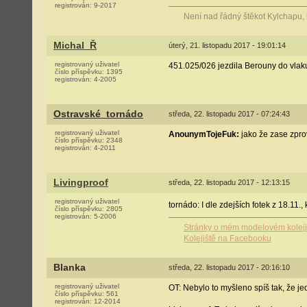
registrován:
9-2017
Není nad řádný štěkot Kylchapu,
Michal_Ř
úterý, 21. listopadu 2017 - 19:01:14
registrovaný uživatel
451.025/026 jezdila Berouny do vlaku
číslo příspěvku:
1395
registrován:
4-2005
Ostravské_tornádo
středa, 22. listopadu 2017 - 07:24:43
registrovaný uživatel
AnounymTojeFuk:
jako že zase zpro
číslo příspěvku:
2348
registrován:
4-2011
Livingproof
středa, 22. listopadu 2017 - 12:13:15
registrovaný uživatel
tornádo: I dle zdejších fotek z 18.11
číslo příspěvku:
2805
registrován:
5-2006
Stránky o mém modelovém koleji
Kolejiště na Facebooku
Blanka
středa, 22. listopadu 2017 - 20:16:10
registrovaný uživatel
OT: Nebylo to myšleno spíš tak, že je
číslo příspěvku:
561
registrován:
12-2014