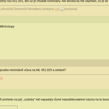
ožený vůz 051.001, ten už je chudák rozřezaný. Ale docela by mě zajímalo, co je se
 převážně železniční tématikou dostupný
zde
 Měcholupy
e jezdila minimálně včera na ML 451.025 a elefant?
šti
 pohledu na její ,,ozdoby" mě napadaly různé nepublikovatelné názory na tu ban