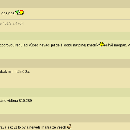
1.025/026!
451/2 a 470)!
porovou regulací vůbec nevadí jet delší dobu na"plnej knedlík"
Právě naopak. Vi
žabák minimálně 2x.
ráno viděna 810.289
ráva, i když to byla největší hajtra ze všech
.