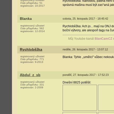
registrovaný uživatel
Rychloběžka: Náhodou, patina není ta
číslo příspěvku:
51
správná mašina musí být zas*aná jak
registrován:
10-2017
Blanka
sobota, 25. listopadu 2017 - 18:45:42
registrovaný uživatel
Rychloběžka: Ach jo... mají na ONJ d
číslo příspěvku:
562
boční výtvory, ale alespoň tagy na čum
registrován:
12-2014
Můj Youtube kanál
BlanCamCZ
s
Rychloběžka
neděle, 26. listopadu 2017 - 13:07:12
registrovaný uživatel
Blanka: Tyhle ,,umělci" vůbec nekoukaj
číslo příspěvku:
771
registrován:
9-2013
Abdul_z_sb
pondělí, 27. listopadu 2017 - 17:52:23
registrovaný uživatel
Dnešní 8825 potěšil:
číslo příspěvku:
331
registrován:
2-2009