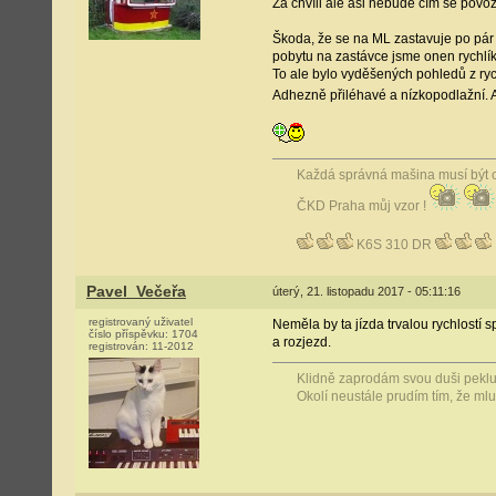
Za chvíli ale asi nebude čím se povozit
Škoda, že se na ML zastavuje po pár m
pobytu na zastávce jsme onen rychlík 
To ale bylo vyděšených pohledů z ryc
Adhezně přiléhavé a nízkopodlažní. A 
Každá správná mašina musí být cít
ČKD Praha můj vzor !
K6S 310 DR
Pavel_Večeřa
úterý, 21. listopadu 2017 - 05:11:16
registrovaný uživatel
Neměla by ta jízda trvalou rychlostí
číslo příspěvku:
1704
a rozjezd.
registrován:
11-2012
Klidně zaprodám svou duši peklu,
Okolí neustále prudím tím, že mlu