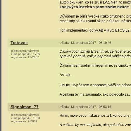
autobloku - jen, co se zruší LVZ. Není to mo
kolejových úsecích s permisivním blokem
Důvodem je příliš vysoké riziko chybného pr
reset, kdy se KÚ uvolní až po průjezdu násl
I při implementaci logiky AB v RBC ETCS L2 st
Tratovak
středa, 13. prosince 2017 - 08:19:46
registrovaný uživatel
Dalším pochybným tvrzením je, že lepené izol
číslo příspěvku:
1735
správně podbitá, což je naprostá většina příp
registrován:
12-2007
Ďalším nezmyselným tvrdením je, že čínsky vý
Asi tak...
Oni tie LISy časom v naprostej väčšine prípa
A celkom by ma zaujímalo, ako pokročilo za
Signalman_77
středa, 13. prosince 2017 - 08:53:16
registrovaný uživatel
Hmm, moje osobní zkušenost z I. koridoru je j
číslo příspěvku:
1303
registrován:
7-2007
A celkom by ma zaujímalo, ako pokročilo za