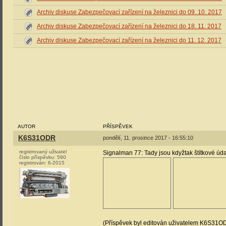
Archiv diskuse Zabezpečovací zařízení na železnici do 09. 10. 2017
Archiv diskuse Zabezpečovací zařízení na železnici do 18. 11. 2017
Archiv diskuse Zabezpečovací zařízení na železnici do 11. 12. 2017
AUTOR
PŘÍSPĚVEK
K6S31ODR
pondělí, 11. prosince 2017 - 16:55:10
registrovaný uživatel
Signalman 77: Tady jsou kdyžtak štítkové údaj
číslo příspěvku:
590
registrován:
6-2015
(Příspěvek byl editován uživatelem K6S31O