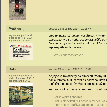
Pružinskij
sobota, 23. prosince 2017 - 11:26:47
registrovaný uživatel
vary-dalovice za elmech byl přejezd a volnost
číslo příspěvku:
2105
přiobsazené tr se nedal odj vytočit, točilo s
registrován:
4-2015
Já si tedy myslím, že tam byl běžný HPB - po
teplárny. Ale mohu se mýlit.
West code was broken.
Bobo
sobota, 23. prosince 2017 - 15:31:01
registrovaný uživatel
ee, bylo to zavazbený do elmechu. žádný HP
číslo příspěvku:
13825
navíc, v rámci ÚBP to svítilo obsazeně, když
registrován:
5-2002
a při jízdě po nesprávný se to obsadilo až po
sem se dostkrát nachytal, než sem to vyzkou
kolisti = piráti chodníků
<font color="ffff00">neosvětlený cyklista 
jsem nucen používat automobil. na chod