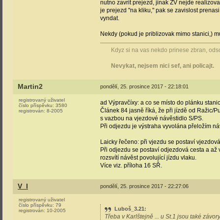
nutno zavrit prejezd, jinak ZV nejde realizo
je prejezd "na kliku," pak se zavislost prenasi
vyndat.
Nekdy (pokud je priblizovak mimo stanici,) 
Kdyz si na vas nekdo prinese zbran, odsou
Nevykat, nejsem nici sef, ani policajt.
Martin2
pondělí, 25. prosince 2017 - 22:18:01
registrovaný uživatel
ad Výpravčíxy: a co se místo do plánku stani
číslo příspěvku:
3580
Článek 84 jasně říká, že při jízdě od Ražic/
registrován:
8-2005
s vazbou na vjezdové návěstidlo S/PS.
Při odjezdu je výstraha vyvolána přeložím náv
Laicky řečeno: při vjezdu se postaví vjezdová 
Při odjezdu se postaví odjezdová cesta a až
rozsvítí návěst povolující jízdu vlaku.
Více viz. příloha 16 SŘ.
V_l
pondělí, 25. prosince 2017 - 22:27:06
registrovaný uživatel
číslo příspěvku:
79
Luboš_3.21
:
registrován:
10-2005
Třeba v Karlštejně ... u St.1 jsou také závor