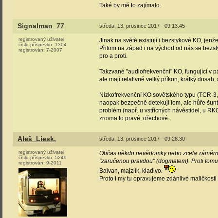
Také by mě to zajímalo.
Signalman_77
středa, 13. prosince 2017 - 09:13:45
registrovaný uživatel
Jinak na světě existují i bezstykové KO, jenže
číslo příspěvku:
1304
Přitom na západ i na východ od nás se bezsty
registrován:
7-2007
pro a proti.
Takzvané "audiofrekvenční" KO, fungující v pá
ale mají relativně velký příkon, krátký dosa
Nízkofrekvenční KO sovětského typu (TCR-3, 
naopak bezpečně detekují lom, ale hůře šuntuj
problém (např. u vstřícných návěstidel, u RKO
zrovna to pravé, ořechové.
Aleš_Liesk.
středa, 13. prosince 2017 - 09:28:30
registrovaný uživatel
Občas někdo nevědomky nebo zcela záměrně vy
číslo příspěvku:
5249
"zaručenou pravdou" (dogmatem). Proti tomu 
registrován:
9-2011
Balvan, majzlík, kladivo.
Proto i my tu opravujeme zdánlivé maličkosti 