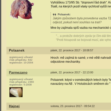
Vyhláškou 173/95 Sb. "dopravní řád drah". Ko
Tratě, na kterých jezdí vlaky rychlostí vyšší
Polaanek
:
Jakým způsobem byla provedena vazba TZZ 
odjezd, pokud není souhlas na trati?
Mne by zajímala spíš vazba na mechanické odj
"... a protože dobrých zpráv je čím dál t
"Proti hlouposti se bojovat musí, ale vyh
Polaanek
pátek, 22. prosince 2017 - 18:08:57
registrovaný uživatel
Hroch: mě zajímá to samé, v mé větě nahrad
číslo příspěvku:
642
odjezdove mechaniky.
registrován:
10-2004
Parmezano
pátek, 22. prosince 2017 - 22:13:00
registrovaný uživatel
Polaanek: kdysi v osmdesátých letech byly "k
číslo příspěvku:
2360
navazány na AB . V Holubicách směrem do " B
registrován:
5-2008
Hajnej
sobota, 23. prosince 2017 - 09:54:22