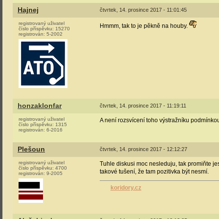
Hajnej
čtvrtek, 14. prosince 2017 - 11:01:45
registrovaný uživatel
Hmmm, tak to je pěkně na houby.
číslo příspěvku:
15270
registrován:
5-2002
honzaklonfar
čtvrtek, 14. prosince 2017 - 11:19:11
registrovaný uživatel
A není rozsvícení toho výstražníku podmínkou
číslo příspěvku:
1315
registrován:
6-2016
Plešoun
čtvrtek, 14. prosince 2017 - 12:12:27
registrovaný uživatel
Tuhle diskusi moc nesleduju, tak promiňte jes
číslo příspěvku:
4700
takové tušení, že tam pozitivka být nesmí.
registrován:
9-2005
koridory.cz