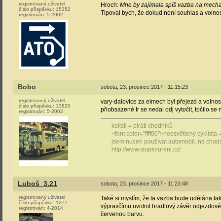
registrovaný uživatel
Hroch:
Mne by zajímala spíš vazba na mechan
číslo příspěvku:
15352
Tipoval bych, že dokud není souhlas a volnos
registrován:
5-2002
Bobo
sobota, 23. prosince 2017 - 11:15:23
registrovaný uživatel
vary-dalovice za elmech byl přejezd a volnost
číslo příspěvku:
13820
přiobsazené tr se nedal odj vytočit, točilo s
registrován:
5-2002
kolisti = piráti chodníků
<font color="ffff00">neosvětlený cyklista 
jsem nucen používat automobil. na chod
http://www.stopkoureni.cz/
Luboš_3.21
sobota, 23. prosince 2017 - 11:23:48
registrovaný uživatel
Také si myslím, že ta vazba bude udělána tak
číslo příspěvku:
1277
výpravčímu uvolnit hradlový závěr odjezdové
registrován:
4-2014
červenou barvu.