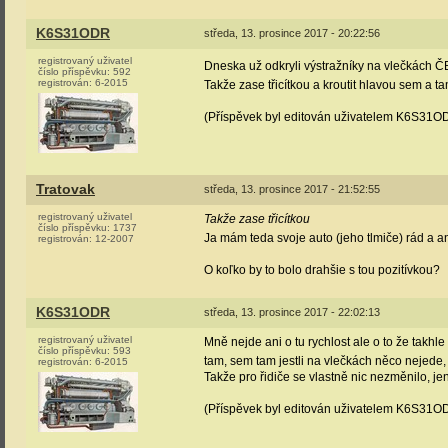
K6S31ODR
středa, 13. prosince 2017 - 20:22:56
registrovaný uživatel
Dneska už odkryli výstražníky na vlečkách ČE
číslo příspěvku:
592
registrován:
6-2015
Takže zase třicítkou a kroutit hlavou sem a ta
(Příspěvek byl editován uživatelem K6S31O
Tratovak
středa, 13. prosince 2017 - 21:52:55
registrovaný uživatel
Takže zase třicítkou
číslo příspěvku:
1737
Ja mám teda svoje auto (jeho tlmiče) rád a ani
registrován:
12-2007
O koľko by to bolo drahšie s tou pozitívkou?
K6S31ODR
středa, 13. prosince 2017 - 22:02:13
registrovaný uživatel
Mně nejde ani o tu rychlost ale o to že takhl
číslo příspěvku:
593
tam, sem tam jestli na vlečkách něco nejede, z
registrován:
6-2015
Takže pro řidiče se vlastně nic nezměnilo, je
(Příspěvek byl editován uživatelem K6S31O