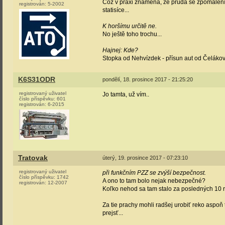
Což v praxi znamená, že pruda se zpomalením
registrován:
5-2002
statisíce...
K horšímu určitě ne.
No ještě toho trochu...
Hajnej: Kde?
Stopka od Nehvízdek - přísun aut od Čelákovi
K6S31ODR
pondělí, 18. prosince 2017 - 21:25:20
registrovaný uživatel
Jo tamta, už vím..
číslo příspěvku:
601
registrován:
6-2015
Tratovak
úterý, 19. prosince 2017 - 07:23:10
registrovaný uživatel
při funkčním PZZ se zvýší bezpečnost.
číslo příspěvku:
1742
A ono to tam bolo nejak nebezpečné?
registrován:
12-2007
Koľko nehod sa tam stalo za posledných 10 
Za tie prachy mohli radšej urobiť reko aspoň
prejsť...