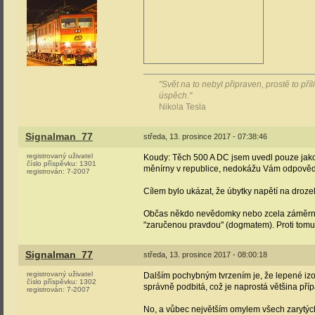
"Svět na to nebyl připraven, prostě to př
úspěch."
Nikola Tesla
Signalman_77
středa, 13. prosince 2017 - 07:38:46
registrovaný uživatel
Koudy: Těch 500 A DC jsem uvedl pouze jako 
číslo příspěvku:
1301
měnírny v republice, nedokážu Vám odpovědět 
registrován:
7-2007
Cílem bylo ukázat, že úbytky napětí na droze
Občas někdo nevědomky nebo zcela záměrně vy
"zaručenou pravdou" (dogmatem). Proti tomu 
Signalman_77
středa, 13. prosince 2017 - 08:00:18
registrovaný uživatel
Dalším pochybným tvrzením je, že lepené izol
číslo příspěvku:
1302
správně podbitá, což je naprostá většina příp
registrován:
7-2007
No, a vůbec největším omylem všech zarytých