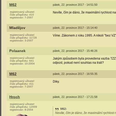
M62
pátek, 22. prosince 2017 - 14:51:50
registrovaný uživatel
Nevíte, čím je dáno, že maximální rychlost n
číslo příspěvku:
410
registrován:
7-2007
Mladějov
pátek, 22. prosince 2017 - 15:14:40
registrovaný uživatel
Víme. Zákonem z roku 1995. A nikoli "bez VZ"
číslo příspěvku:
11728
registrován:
3-2007
Polaanek
pátek, 22. prosince 2017 - 15:46:26
registrovaný uživatel
Jakým způsobem byla provedena vazba TZZ AH
číslo příspěvku:
641
odjezd, pokud není souhlas na trati?
registrován:
10-2004
M62
pátek, 22. prosince 2017 - 16:55:35
registrovaný uživatel
Diky.
číslo příspěvku:
411
registrován:
7-2007
Hroch
pátek, 22. prosince 2017 - 17:21:58
registrovaný uživatel
číslo příspěvku:
12009
M62
:
registrován:
8-2004
Nevíte, čím je dáno, že maximální rychlost