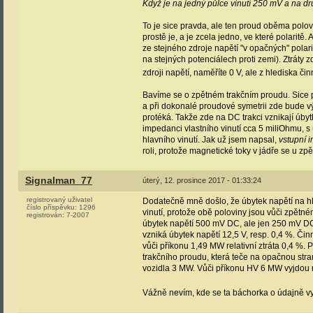
Když je na jedný půlce vinutí 250 mV a na dr
To je sice pravda, ale ten proud oběma polov
prostě je, a je zcela jedno, ve které polaritě
ze stejného zdroje napětí "v opačných" polar
na stejných potenciálech proti zemi). Ztráty 
zdroji napětí, naměříte 0 V, ale z hlediska či
Bavíme se o zpětném trakčním proudu. Sice p
a při dokonalé proudové symetrii zde bude vý
protéká. Takže zde na DC trakci vznikají úbyt
impedanci vlastního vinutí cca 5 miliOhmu, s
hlavního vinutí. Jak už jsem napsal,
vstupní 
roli, protože magnetické toky v jádře se u zp
Signalman_77
úterý, 12. prosince 2017 - 01:33:24
registrovaný uživatel
Dodatečně mně došlo, že úbytek napětí na hl
číslo příspěvku:
1296
vinutí, protože obě poloviny jsou vůči zpět
registrován:
7-2007
úbytek napětí 500 mV DC, ale jen 250 mV DC,
vzniká úbytek napětí 12,5 V, resp. 0,4 %. Či
vůči příkonu 1,49 MW relativní ztráta 0,4 %.
trakčního proudu, která teče na opačnou stra
vozidla 3 MW. Vůči příkonu HV 6 MW vyjdou rel
Vážně nevím, kde se ta báchorka o údajně vy