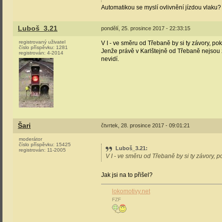
Automatikou se myslí ovlivnění jízdou vlaku? 
Luboš_3.21
pondělí, 25. prosince 2017 - 22:33:15
registrovaný uživatel
V I - ve směru od Třebaně by si ty závory, po
číslo příspěvku:
1281
Jenže právě v Karlštejně od Třebaně nejsou zř
registrován:
4-2014
nevidí.
Šari
čtvrtek, 28. prosince 2017 - 09:01:21
moderátor
číslo příspěvku:
15425
Luboš_3.21
:
registrován:
11-2005
V I - ve směru od Třebaně by si ty závory, 
Jak jsi na to přišel?
lokomotivy.net
FZF