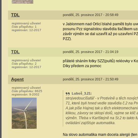
TDL
pondělí, 25. prosince 2017 - 20:58:49
registrovaný uživatel
v Jablonnem nad Orlicí blahé paměti bylo uv
číslo příspěvku:
1
posunu Pzz signalistou stavědla tlačítkem uz
registrován:
12-2017
závěr výměn se dal uzavřít až po uzavření P
PZZ).
TDL
pondělí, 25. prosince 2017 - 21:04:19
registrovaný uživatel
přátelé sháním fotky SZZ(pultů) reléovky v 
číslo příspěvku:
2
Díky předem za pomoc
registrován:
12-2017
Agent
pondělí, 25. prosince 2017 - 21:50:49
registrovaný uživatel
číslo příspěvku:
8625
Luboš_3.21
:
registrován:
9-2002
strojvedoucíšafář - v Protivíně u těch nový
71, které byli hned vedle stavědla č.2 na Pr
A jak píše Hajnej tak u těch elektromechani
klikou, závory se sklopí dolů, vyjme se klíč
výměn. Třeba v Karlštejně na St.2 to takto f
ovládání zajišťuje automatika.
Na slovo automatika mam docela alergii (ten