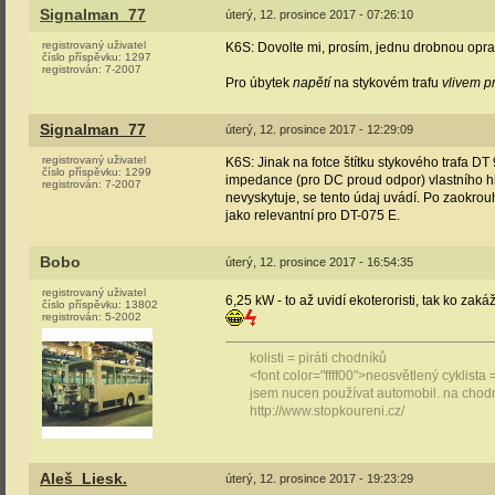
Signalman_77
úterý, 12. prosince 2017 - 07:26:10
registrovaný uživatel
K6S: Dovolte mi, prosím, jednu drobnou opra
číslo příspěvku:
1297
registrován:
7-2007
Pro úbytek
napětí
na stykovém trafu
vlivem p
Signalman_77
úterý, 12. prosince 2017 - 12:29:09
registrovaný uživatel
K6S: Jinak na fotce štítku stykového trafa DT
číslo příspěvku:
1299
impedance (pro DC proud odpor) vlastního hla
registrován:
7-2007
nevyskytuje, se tento údaj uvádí. Po zaokrou
jako relevantní pro DT-075 E.
Bobo
úterý, 12. prosince 2017 - 16:54:35
registrovaný uživatel
6,25 kW - to až uvidí ekoteroristi, tak ko zaká
číslo příspěvku:
13802
registrován:
5-2002
kolisti = piráti chodníků
<font color="ffff00">neosvětlený cyklista 
jsem nucen používat automobil. na chod
http://www.stopkoureni.cz/
Aleš_Liesk.
úterý, 12. prosince 2017 - 19:23:29