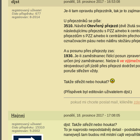
djst
pondělí, 18. prosince 2017 - 16:53:08
registrovaný uživatel
Je-li tam opravdu přejezdník, tak je to zají
číslo příspěvku:
677
registrován:
8-2014
U přejezdníků se píše:
3510.
Návěst
Otevřený přejezd
(dvě žlutá s
následujícímu přejezdu s PZZ a/nebo k centr
přejezdům s PZZ a/nebo k centrálním přecho
označovacím pásu nebo nátěru stožáru přej
A u posunu přes přejezdy zas:
1930.
Je-li zaměstnanec řídící posun zpraven
určen jiný zaměstnanec. Nelze-li
ve výjimečn
strojvedoucí při jízdě přes přejezd dodržet p
poruše střežen vždy.
Takže střežit nebo houkat?
(Příspěvek byl editován uživatelem djst.)
pokud mi chcete poslat mail, klikněte
zde
Hajnej
pondělí, 18. prosince 2017 - 17:08:05
registrovaný uživatel
djst:
Takže střežit nebo houkat?
číslo příspěvku:
15310
To je naprosto nepodstatněj detail - podstatné
registrován:
5-2002
nanejvejš tam budou mít místní cajti vejvařiš