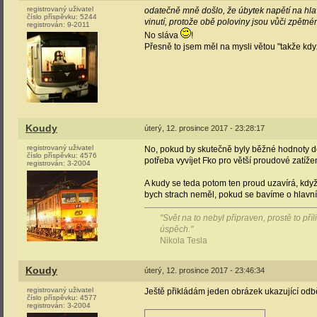
registrovaný uživatel
odatečně mně došlo, že úbytek napětí na hla
číslo příspěvku:
5244
vinutí, protože obě poloviny jsou vůči zpět
registrován:
9-2011
No sláva
!
Přesně to jsem měl na mysli větou "takže když 
Koudy
úterý, 12. prosince 2017 - 23:28:17
registrovaný uživatel
No, pokud by skutečně byly běžné hodnoty do
číslo příspěvku:
4576
potřeba vyvíjet Fko pro větší proudové zatíže
registrován:
3-2004
A kudy se teda potom ten proud uzavírá, kdy
bych strach neměl, pokud se bavíme o hlavn
"Svět na to nebyl připraven, prostě to př
úspěch."
Nikola Tesla
Koudy
úterý, 12. prosince 2017 - 23:46:34
registrovaný uživatel
Ještě přikládám jeden obrázek ukazující odb
číslo příspěvku:
4577
registrován:
3-2004