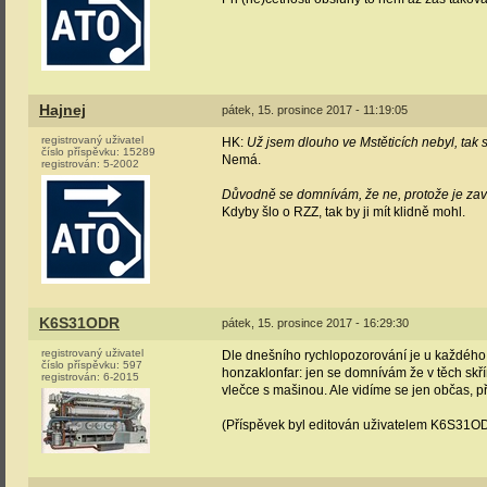
Hajnej
pátek, 15. prosince 2017 - 11:19:05
registrovaný uživatel
HK:
Už jsem dlouho ve Mstěticích nebyl, tak s
číslo příspěvku:
15289
Nemá.
registrován:
5-2002
Důvodně se domnívám, že ne, protože je zavá
Kdyby šlo o RZZ, tak by ji mít klidně mohl.
K6S31ODR
pátek, 15. prosince 2017 - 16:29:30
registrovaný uživatel
Dle dnešního rychlopozorování je u každého 
číslo příspěvku:
597
honzaklonfar: jen se domnívám že v těch skří
registrován:
6-2015
vlečce s mašinou. Ale vidíme se jen občas, př
(Příspěvek byl editován uživatelem K6S31O