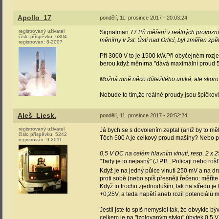
Apollo_17
pondělí, 11. prosince 2017 - 20:03:24
registrovaný uživatel
Signalman 77:
Při měření v reálných provozn
číslo příspěvku:
6304
měnírny v žst. Ústí nad Orlicí, byl změřen z
registrován:
8-2007
Při 3000 V to je 1500 kW.Při obyčejném roz
berou,když měnírna "dává maximální proud 
Možná mně něco důležitého uniká, ale skoro t
Nebude to tím,že reálné proudy jsou špičk
Aleš_Liesk.
pondělí, 11. prosince 2017 - 20:52:24
registrovaný uživatel
Já bych se s dovolením zeptal (aniž by to mě
číslo příspěvku:
5242
Těch 500 A je celkový proud mašiny? Nebo p
registrován:
9-2011
0,5 V DC na celém hlavním vinutí, resp. 2 x
"Tady je to nejasný" (J.P.B., Policajt nebo roš
Když je na jedný půlce vinutí 250 mV a na dr
proti sobě (nebo spíš přesněji řečeno: měřít
Když to trochu zjednoduším, tak na středu je 0
+0,25V, a teda napětí aneb rozíl potenciálů m
Jestli jste to spíš nemyslel tak, že obvykle bý
celkem je na "izolovaným styku" úbytek 0,5 V