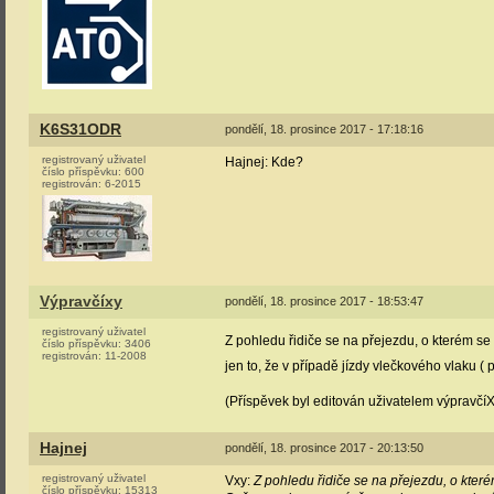
K6S31ODR
pondělí, 18. prosince 2017 - 17:18:16
registrovaný uživatel
Hajnej: Kde?
číslo příspěvku:
600
registrován:
6-2015
Výpravčíxy
pondělí, 18. prosince 2017 - 18:53:47
registrovaný uživatel
Z pohledu řidiče se na přejezdu, o kterém se
číslo příspěvku:
3406
registrován:
11-2008
jen to, že v případě jízdy vlečkového vlaku (
(Příspěvek byl editován uživatelem výpravčíX
Hajnej
pondělí, 18. prosince 2017 - 20:13:50
registrovaný uživatel
Vxy:
Z pohledu řidiče se na přejezdu, o které
číslo příspěvku:
15313