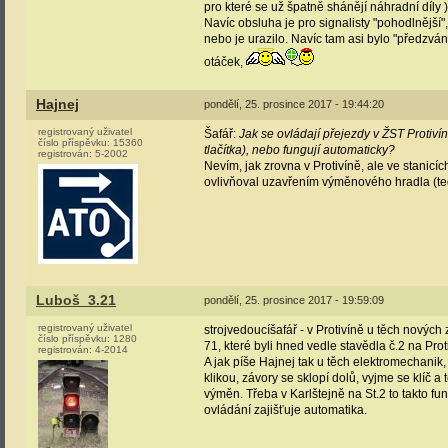
pro které se už špatně shánějí náhradní díly
Navíc obsluha je pro signalisty "pohodlnější
nebo je urazilo. Navíc tam asi bylo "předzvá
otáček,
Hajnej
pondělí, 25. prosince 2017 - 19:44:20
registrovaný uživatel
Šafář:
Jak se ovládají přejezdy v ŽST Protiví
číslo příspěvku:
15360
tlačítka), nebo fungují automaticky?
registrován:
5-2002
Nevím, jak zrovna v Protivíně, ale ve stanic
ovlivňoval uzavřením výměnového hradla (t
Luboš_3.21
pondělí, 25. prosince 2017 - 19:59:09
registrovaný uživatel
strojvedoucíšafář - v Protivíně u těch nových
číslo příspěvku:
1280
71, které byli hned vedle stavědla č.2 na Prot
registrován:
4-2014
A jak píše Hajnej tak u těch elektromechanik,
klikou, závory se sklopí dolů, vyjme se klíč a
výměn. Třeba v Karlštejně na St.2 to takto fu
ovládání zajišťuje automatika.