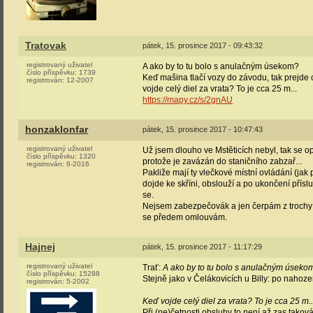
Tratovak
pátek, 15. prosince 2017 - 09:43:32
registrovaný uživatel
A ako by to tu bolo s anulačným úsekom?
číslo příspěvku:
1739
Keď mašina tlačí vozy do závodu, tak prejde c
registrován:
12-2007
vojde celý diel za vrata? To je cca 25 m...
https://mapy.cz/s/2gnAU
honzaklonfar
pátek, 15. prosince 2017 - 10:47:43
registrovaný uživatel
Už jsem dlouho ve Mstěticích nebyl, tak se o
číslo příspěvku:
1320
protože je zavázán do staničního zabzař...
registrován:
6-2016
Pakliže mají ty vlečkové místní ovládání (ja
dojde ke skříni, obslouží a po ukončení přís
se.
Nejsem zabezpečovák a jen čerpám z trochy re
se předem omlouvám.
Hajnej
pátek, 15. prosince 2017 - 11:17:29
registrovaný uživatel
Trať:
A ako by to tu bolo s anulačným úseko
číslo příspěvku:
15288
Stejně jako v Čelákovicích u Billy: po nahoze
registrován:
5-2002
Keď vojde celý diel za vrata? To je cca 25 m..
Při (ne)četnosti obsluhy to není až zas taková 