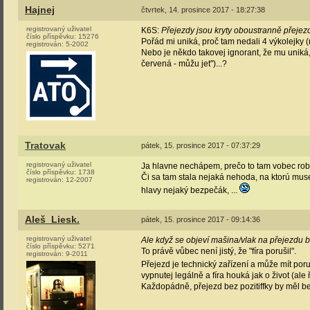
Hajnej
čtvrtek, 14. prosince 2017 - 18:27:38
registrovaný uživatel
K6S:
Přejezdy jsou kryty oboustranně přejezd
číslo příspěvku:
15276
Pořád mi uniká, proč tam nedali 4 výkolejky (
registrován:
5-2002
Nebo je někdo takovej ignorant, že mu uniká,
červená - můžu jet")...?
Tratovak
pátek, 15. prosince 2017 - 07:37:29
registrovaný uživatel
Ja hlavne nechápem, prečo to tam vobec robil
číslo příspěvku:
1738
Či sa tam stala nejaká nehoda, na ktorú muse
registrován:
12-2007
hlavy nejaký bezpečák, ...
Aleš_Liesk.
pátek, 15. prosince 2017 - 09:14:36
registrovaný uživatel
Ale když se objeví mašina/vlak na přejezdu bez
číslo příspěvku:
5271
To právě vůbec není jistý, že "fíra porušil".
registrován:
9-2011
Přejezd je technický zařízení a může mít por
vypnutej legálně a fíra houká jak o život (ale 
Každopádně, přejezd bez pozitiffky by měl be