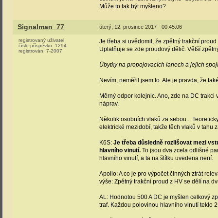
Může to tak být myšleno?
Signalman_77
úterý, 12. prosince 2017 - 00:45:06
registrovaný uživatel
Je třeba si uvědomit, že zpětný trakční proud 
číslo příspěvku:
1294
Uplatňuje se zde proudový dělič. Větší zpětný
registrován:
7-2007
Úbytky na propojovacích lanech a jejich spojí
Nevím, neměřil jsem to. Ale je pravda, že tak
Měrný odpor kolejnic. Ano, zde na DC trakci v
náprav.
Několik osobních vlaků za sebou... Teoretick
elektrické mezidobí, takže těch vlaků v ta
K6S:
Je třeba důsledně rozlišovat mezi vst
hlavního vinutí.
To jsou dva zcela odlišné pa
hlavního vinutí, a ta na štítku uvedena není.
Apollo: A co je pro výpočet činných ztrát re
výše: Zpětný trakční proud z HV se dělí na dv
AL: Hodnotou 500 A DC je myšlen celkový zpět
traf. Každou polovinou hlavního vinutí teklo 