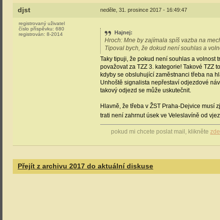
djst
neděle, 31. prosince 2017 - 16:49:47
registrovaný uživatel
číslo příspěvku:
680
Hajnej
:
registrován:
8-2014
Hroch: Mne by zajímala spíš vazba na mecha
Tipoval bych, že dokud není souhlas a volno
Taky tipuji, že pokud není souhlas a volnost 
považovat za TZZ 3. kategorie! Takové TZZ to
kdyby se obsluhující zaměstnanci třeba na h
Unhoště signalista nepřestaví odjezdové návě
takový odjezd se může uskutečnit.
Hlavně, že třeba v ŽST Praha-Dejvice musí zj
trati není zahrnut úsek ve Veleslavíně od vje
pokud mi chcete poslat mail, klikněte
zde
Přejít z archivu 2017 do aktuální diskuse