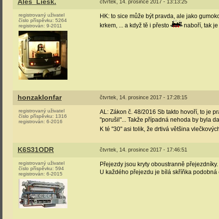
Aleš_Liesk.
čtvrtek, 14. prosince 2017 - 13:13:25
registrovaný uživatel
HK: to sice může být pravda, ale jako gumokoli
číslo příspěvku:
5264
krkem, ... a když tě i přesto
naboří, tak je 
registrován:
9-2011
honzaklonfar
čtvrtek, 14. prosince 2017 - 17:28:15
registrovaný uživatel
AL: Zákon č. 48/2016 Sb takto hovoří, to je p
číslo příspěvku:
1316
"porušil"... Takže případná nehoda by byla 
registrován:
6-2016
K té "30" asi tolik, že drtivá většina vlečko
K6S31ODR
čtvrtek, 14. prosince 2017 - 17:46:51
registrovaný uživatel
Přejezdy jsou kryty oboustranně přejezdníky.
číslo příspěvku:
594
U každého přejezdu je bílá skříňka podobná 
registrován:
6-2015