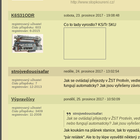
http://www.stopkoureni.cz/
K6S31ODR
sobota, 23. prosince 2017 - 19:08:48
registrovaný uživatel
Co to tady vyrostlo? KS/Tr SKU
číslo příspěvku:
603
registrován:
6-2015
strojvedoucisafar
neděle, 24. prosince 2017 - 13:02:54
registrovaný uživatel
Jak se ovládají přejezdy v ŽST Protivín, vedl
číslo příspěvku:
7
fungují automaticky? Jak jsou vyřešeny závi
registrován:
12-2013
Výpravčíxy
pondělí, 25. prosince 2017 - 10:50:09
registrovaný uživatel
číslo příspěvku:
3409
strojvedoucisafar
:
registrován:
11-2008
Jak se ovládají přejezdy v ŽST Protivín, ved
nebo fungují automaticky? Jak jsou vyřeše
Jak koukám na plánek stanice, tak to vypadá, ž
"pár relátek". Ale to by lépe vysvětlil někter