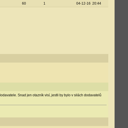
60
1
04-12-16 20:44
vatele. Snad jen otazník visí, jestli by bylo v silách dodavatelů