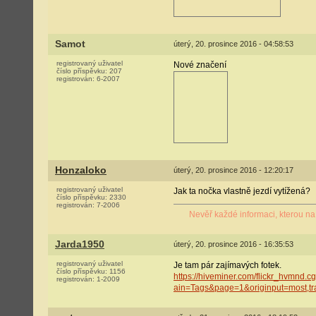
Samot
úterý, 20. prosince 2016 - 04:58:53
registrovaný uživatel
Nové značení
číslo příspěvku:
207
registrován:
6-2007
Honzaloko
úterý, 20. prosince 2016 - 12:20:17
registrovaný uživatel
Jak ta nočka vlastně jezdí vytížená?
číslo příspěvku:
2330
registrován:
7-2006
Nevěř každé informaci, kterou na 
Jarda1950
úterý, 20. prosince 2016 - 16:35:53
registrovaný uživatel
Je tam pár zajímavých fotek.
číslo příspěvku:
1156
https://hiveminer.com/flickr_hvmn
registrován:
1-2009
ain=Tags&page=1&originput=most,t