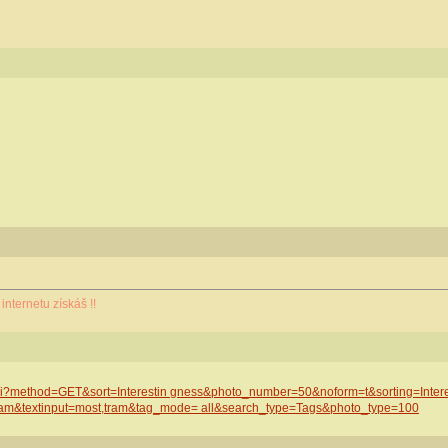
internetu získáš !!
d.cgi?method=GET&sort=Interestin gness&photo_number=50&noform=t&sorting=Inte
ram&textinput=most,tram&tag_mode= all&search_type=Tags&photo_type=100