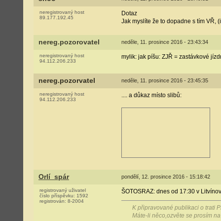
neregistrovaný host
Dotaz
89.177.192.45
Jak myslíte že to dopadne s tím VŘ, 
nereg.pozorovatel
neděle, 11. prosince 2016 - 23:43:34
neregistrovaný host
mylik: jak píšu: ZJŘ = zastávkové jízd
94.112.206.233
nereg.pozorvatel
neděle, 11. prosince 2016 - 23:45:35
neregistrovaný host
.... a důkaz místo slibů:
94.112.206.233
Orlí_spár
pondělí, 12. prosince 2016 - 15:18:42
registrovaný uživatel
ŠOTOSRAZ: dnes od 17:30 v Litvínově 
číslo příspěvku:
1592
registrován:
8-2004
K připravované publikaci o trati
Máte-li něco,ozvěte se prosím 