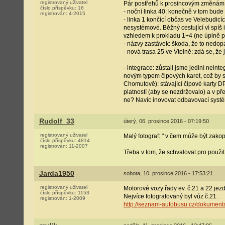
registrovaný uživatel
Pár postřehů k prosincovým změnám
číslo příspěvku:
16
- noční linka 40: konečně v tom bud
registrován:
4-2015
- linka 1 končící občas ve Velebudic
nesystémové. Běžný cestující ví spíš 
vzhledem k prokladu 1+4 (ne úplně p
- názvy zastávek: škoda, že to nedop
- nová trasa 25 ve Vtelně: zdá se, že
- integrace: zůstali jsme jediní nei
novým typem čipových karet, což by 
Chomutově): stávající čipové karty D
platností (aby se nezdržovalo) a v p
ne? Navíc inovovat odbavovací systém
Rudolf_33
úterý, 06. prosince 2016 - 07:19:50
registrovaný uživatel
Malý fotograf: " v čem může být zako
číslo příspěvku:
4814
registrován:
11-2007
Třeba v tom, že schvalovat pro použit
Jarda1950
sobota, 10. prosince 2016 - 17:53:21
registrovaný uživatel
Motorové vozy řady ev. č.21 a 22 jezd
číslo příspěvku:
1153
Nejvíce fotografovaný byl vůz č.21.
registrován:
1-2009
http://seznam-autobusu.cz/dokumen