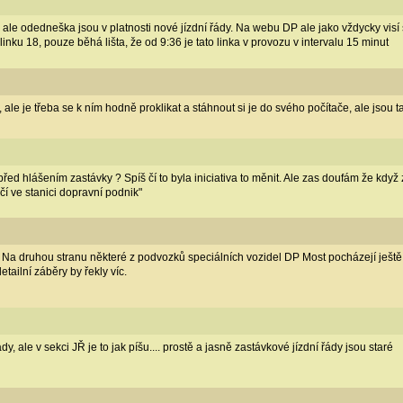
í, ale odedneška jsou v platnosti nové jízdní řády. Na webu DP ale jako vždycky visí
inku 18, pouze běhá lišta, že od 9:36 je tato linka v provozu v intervalu 15 minut
 ale je třeba se k ním hodně proklikat a stáhnout si je do svého počítače, ale jsou 
řed hlášením zastávky ? Spíš čí to byla iniciativa to měnit. Ale zas doufám že když
í ve stanici dopravní podnik"
l? Na druhou stranu některé z podvozků speciálních vozidel DP Most pocházejí ješ
etailní záběry by řekly víc.
y, ale v sekci JŘ je to jak píšu.... prostě a jasně zastávkové jízdní řády jsou staré