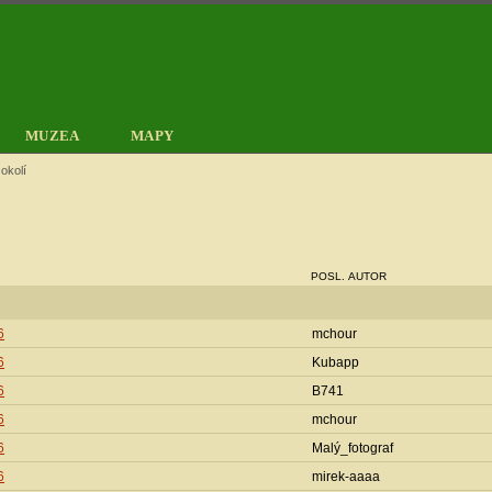
MUZEA
MAPY
okolí
POSL. AUTOR
6
mchour
6
Kubapp
6
B741
6
mchour
6
Malý_fotograf
6
mirek-aaaa