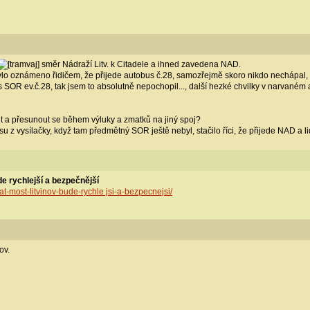
směr Nádraží Litv. k Citadele a ihned zavedena NAD.
bylo oznámeno řidičem, že přijede autobus č.28, samozřejmě skoro nikdo nechápal, kd
s SOR ev.č.28, tak jsem to absolutně nepochopil..., další hezké chvilky v narvaném
čit a přesunout se během výluky a zmatků na jiný spoj?
busu z vysílačky, když tam předmětný SOR ještě nebyl, stačilo říci, že přijede NAD a l
e rychlejší a bezpečnější
at-most-litvinov-bude-rychle jsi-a-bezpecnejsi/
ov.