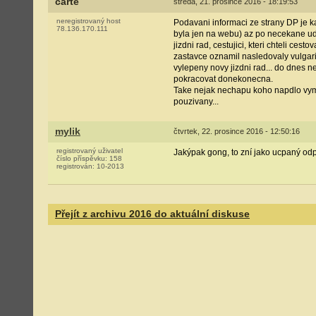
carte
středa, 21. prosince 2016 - 18:19:53
neregistrovaný host
Podavani informaci ze strany DP je k
78.136.170.111
byla jen na webu) az po necekane uda
jizdni rad, cestujici, kteri chteli ce
zastavce oznamil nasledovaly vulgari
vylepeny novy jizdni rad... do dnes n
pokracovat donekonecna.
Take nejak nechapu koho napdlo vyme
pouzivany...
mylik
čtvrtek, 22. prosince 2016 - 12:50:16
registrovaný uživatel
Jakýpak gong, to zní jako ucpaný odpa
číslo příspěvku:
158
registrován:
10-2013
Přejít z archivu 2016 do aktuální diskuse