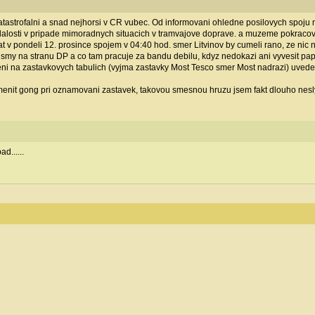
atastrofalni a snad nejhorsi v CR vubec. Od informovani ohledne posilovych spoju n
losti v pripade mimoradnych situacich v tramvajove doprave. a muzeme pokracovat.
stovat v pondeli 12. prosince spojem v 04:40 hod. smer Litvinov by cumeli rano, ze n
smy na stranu DP a co tam pracuje za bandu debilu, kdyz nedokazi ani vyvesit papi
eni na zastavkovych tabulich (vyjma zastavky Most Tesco smer Most nadrazi) uvedena c
nit gong pri oznamovani zastavek, takovou smesnou hruzu jsem fakt dlouho neslys
d......