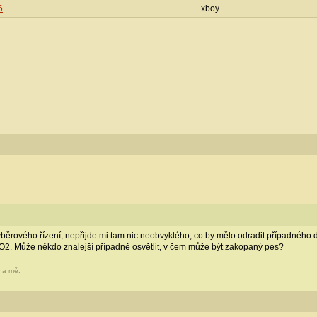
6
xboy
ěrového řízení, nepřijde mi tam nic neobvyklého, co by mělo odradit případného doda
VO2. Může někdo znalejší případně osvětlit, v čem může být zakopaný pes?
 na mě.