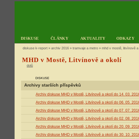
DISKUSE
ČLÁNKY
AKTUALITY
ODKAZY
diskuse k-report
»
archiv 2016
»
tramvaje a metro
» mhd v mostě, litvínově a 
MHD v Mostě, Litvínově a okolí
dolů
DISKUSE
Archivy starších příspěvků
Archiv diskuse MHD v Mostě, Litvínově a okolí do 14. 03. 201
Archiv diskuse MHD v Mostě, Litvínově a okolí do 06. 05. 201
Archiv diskuse MHD v Mostě, Litvínově a okolí do 07. 07. 201
Archiv diskuse MHD v Mostě, Litvínově a okolí do 02. 08. 201
Archiv diskuse MHD v Mostě, Litvínově a okolí do 20. 09. 201
Archiv diskuse MHD v Mostě, Litvínově a okolí do 30. 10. 201