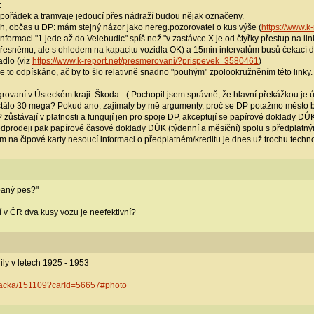
:
e pořádek a tramvaje jedoucí přes nádraží budou nějak označeny.
ích, občas u DP: mám stejný názor jako nereg.pozorovatel o kus výše (
https://www.k
informaci "1 jede až do Velebudic" spíš než "v zastávce X je od čtyřky přestup na l
řesnému, ale s ohledem na kapacitu vozidla OK) a 15min intervalům busů čekací 
adlo (viz
https://www.k-report.net/presmerovani/?prispevek=3580461
)
 je to odpískáno, ač by to šlo relativně snadno "pouhým" zpolookružněním této linky.
ntegrovaní v Ústeckém kraji. Škoda :-( Pochopil jsem správně, že hlavní překážkou 
stálo 30 mega? Pokud ano, zajímaly by mě argumenty, proč se DP potažmo město brá
P zůstávají v platnosti a fungují jen pro spoje DP, akceptují se papírové doklady 
ředprodeji pak papírové časové doklady DÚK (týdenní a měsíční) spolu s předplatný
 na čipové karty nesoucí informaci o předplatném/kreditu je dnes už trochu technol
paný pes?"
í v ČR dva kusy vozu je neefektivní?
ily v letech 1925 - 1953
tacka/151109?carId=56657#photo