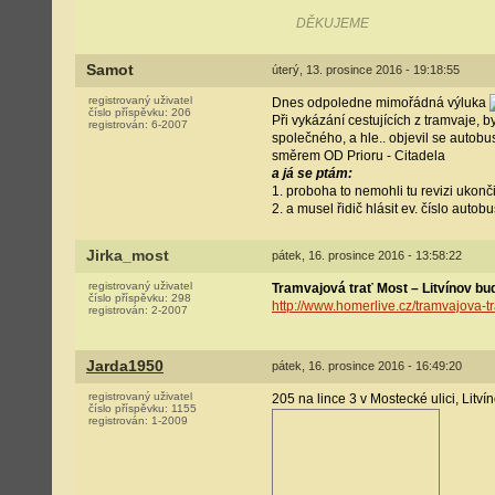
DĚKUJEME
Samot
úterý, 13. prosince 2016 - 19:18:55
registrovaný uživatel
Dnes odpoledne mimořádná výluka
číslo příspěvku:
206
Při vykázání cestujících z tramvaje, 
registrován:
6-2007
společného, a hle.. objevil se autobu
směrem OD Prioru - Citadela
a já se ptám:
1. proboha to nemohli tu revizi ukon
2. a musel řidič hlásit ev. číslo auto
Jirka_most
pátek, 16. prosince 2016 - 13:58:22
registrovaný uživatel
Tramvajová trať Most – Litvínov bud
číslo příspěvku:
298
http://www.homerlive.cz/tramvajova-tr
registrován:
2-2007
Jarda1950
pátek, 16. prosince 2016 - 16:49:20
registrovaný uživatel
205 na lince 3 v Mostecké ulici, Litvín
číslo příspěvku:
1155
registrován:
1-2009