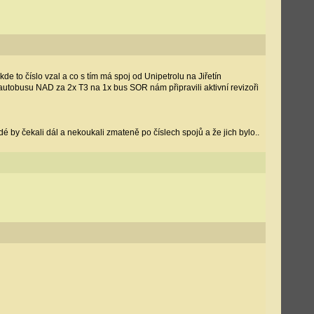
e to číslo vzal a co s tím má spoj od Unipetrolu na Jiřetín
 autobusu NAD za 2x T3 na 1x bus SOR nám připravili aktivní revizoři
idé by čekali dál a nekoukali zmateně po číslech spojů a že jich bylo..