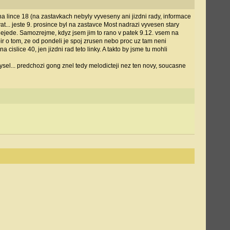
a lince 18 (na zastavkach nebyly vyveseny ani jizdni rady, informace
.. jeste 9. prosince byl na zastavce Most nadrazi vyvesen stary
ic nejede. Samozrejme, kdyz jsem jim to rano v patek 9.12. vsem na
r o tom, ze od pondeli je spoj zrusen nebo proc uz tam neni
islice 40, jen jizdni rad teto linky. A takto by jsme tu mohli
el... predchozi gong znel tedy melodicteji nez ten novy, soucasne