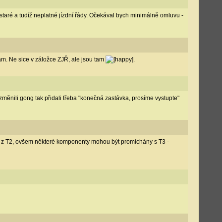
 staré a tudíž neplatné jízdní řády. Očekával bych minimálně omluvu -
tam. Ne sice v záložce ZJŘ, ale jsou tam
.
 změnili gong tak přidali třeba "konečná zastávka, prosíme vystupte"
tě z T2, ovšem některé komponenty mohou být promíchány s T3 -