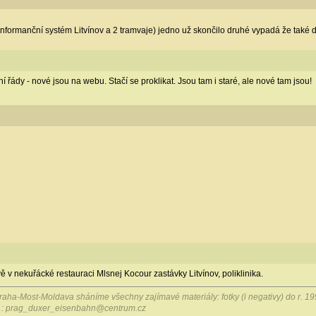
(informanční systém Litvínov a 2 tramvaje) jedno už skončilo druhé vypadá že také
ní řády - nové jsou na webu. Stačí se proklikat. Jsou tam i staré, ale nové tam jsou!
v nekuřácké restauraci Mlsnej Kocour zastávky Litvínov, poliklinika.
 Praha-Most-Moldava sháníme všechny zajímavé materiály: fotky (i negativy) do r. 1
na : prag_duxer_eisenbahn@centrum.cz