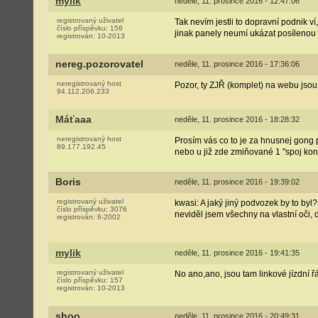
mylik
neděle, 11. prosince 2016 - 12:47:06
registrovaný uživatel
Tak nevím jestli to dopravní podnik v
číslo příspěvku:
156
jinak panely neumí ukázat posílenou l
registrován:
10-2013
nereg.pozorovatel
neděle, 11. prosince 2016 - 17:36:06
neregistrovaný host
Pozor, ty ZJŘ (komplet) na webu jsou,
94.112.206.233
Máťaaa
neděle, 11. prosince 2016 - 18:28:32
neregistrovaný host
Prosím vás co to je za hnusnej gong p
89.177.192.45
nebo u již zde zmiňované 1 "spoj konč
Boris
neděle, 11. prosince 2016 - 19:39:02
registrovaný uživatel
kwasi: A jaký jiný podvozek by to by
číslo příspěvku:
3076
neviděl jsem všechny na vlastní oči, d
registrován:
6-2002
mylik
neděle, 11. prosince 2016 - 19:41:35
registrovaný uživatel
No ano,ano, jsou tam linkové jízdní řád
číslo příspěvku:
157
registrován:
10-2013
shoo
neděle, 11. prosince 2016 - 20:49:31