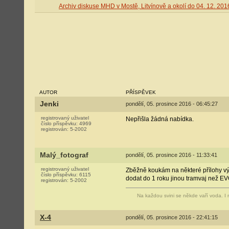
Archiv diskuse MHD v Mostě, Litvínově a okolí do 04. 12. 201
AUTOR
PŘÍSPĚVEK
Jenki
pondělí, 05. prosince 2016 - 06:45:27
registrovaný uživatel
Nepřišla žádná nabídka.
číslo příspěvku:
4969
registrován:
5-2002
Malý_fotograf
pondělí, 05. prosince 2016 - 11:33:41
registrovaný uživatel
Zběžně koukám na některé přílohy výb
číslo příspěvku:
6115
dodat do 1 roku jinou tramvaj než E
registrován:
5-2002
Na každou svini se někde vaří voda. I
X-4
pondělí, 05. prosince 2016 - 22:41:15