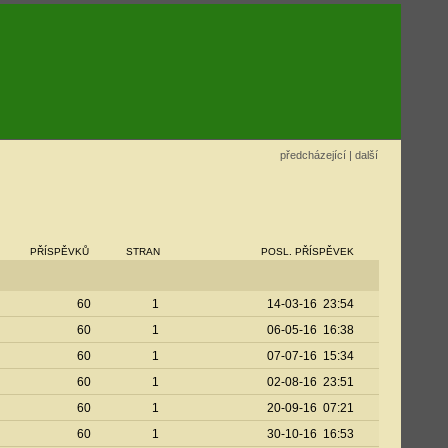
předcházející
|
další
PŘÍSPĚVKŮ
STRAN
POSL. PŘÍSPĚVEK
60
1
14-03-16 23:54
60
1
06-05-16 16:38
60
1
07-07-16 15:34
60
1
02-08-16 23:51
60
1
20-09-16 07:21
60
1
30-10-16 16:53