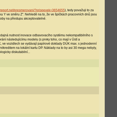
-report.net/presmerovani/?prispevek=3654655
), tedy považuji to za
inku Y ve směru Z". Nehledě na to, že ve špičkách pracovních dnů jsou
doby na přestupu akceptovatelné.
je údajná nutnost inovace odbavovacího systému nekompatibilního s
ní následujícímu modelu (s prvky toho, co mají v Ústí a
DÚK, ve vozidlech se vydávají papírové doklady DÚK max. s jednodenní
m/kreditem na lokální kartu DP. Náklady na to by asi 30 mega nebyly,
ogicky diskutabilní...