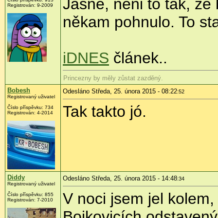
Jasně, neni to tak, že
Registrován:
9-2009
někam pohnulo. To stač
iDNES
článek..
Princezny by měly zůstat zazděný.
Bobesh
Odesláno Středa, 25. února 2015 - 08:22
:52
Registrovaný uživatel
Tak takto jó.
Číslo příspěvku:
734
Registrován:
4-2014
Diddy
Odesláno Středa, 25. února 2015 - 14:48
:34
Registrovaný uživatel
V noci jsem jel kolem,
Číslo příspěvku:
855
Registrován:
7-2010
Bojkovicích odstavený