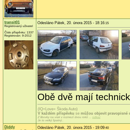
transit01
Odesláno Pátek, 20. února 2015 - 18:16
:15
Registrovaný uživatel
Číslo příspěvku:
1337
Registrován:
9-2012
Obě dvě mají technický
(IQ+Love= Škoda Auto)
V každém příspěvku
se
můžou objevit pravopisné 
Z libovky na vrak v rozmezí dvou roků ...
odkaz
Je to velký špatný..
Diddy
Odesláno Pátek, 20. února 2015 - 19:09
:40