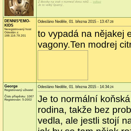
Z libovky na vrak v rozmezí dvou roků ...
odkaz
Je to velký špatný..
DENNIS*EMO-
Odesláno Neděle, 01. března 2015 - 13:47
:28
KIDS
Neregistrovaný host
to vypadá na nějakej e
Odeslán z:
188.116.79.201
vagony.Ten modrej citr
George
Odesláno Neděle, 01. března 2015 - 14:34
:24
Registrovaný uživatel
Je to normální koňská 
Číslo příspěvku:
1067
Registrován:
5-2002
rodina, takže bez prob
vedla, ale jestli stoj