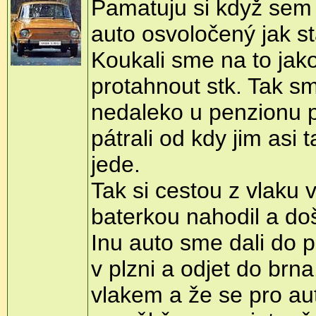
Pamatuju si když sem b
auto osvoločený jak 
Koukali sme na to jako
protahnout stk. Tak sm
nedaleko u penzionu př
pátrali od kdy jim asi 
jede.
Tak si cestou z vlaku 
baterkou nahodil a do
Inu auto sme dali do p
v plzni a odjet do brn
vlakem a že se pro au