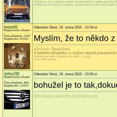
Pošťák se má za známky neplatí, hlavně když se s pytlem prachů ně
Pošťák se má a když se neztratí, utopený sáně za pět roků zaplatí. 
transit01
Odesláno Úterý, 24. února 2015 - 13:34
:44
Registrovaný uživatel
Myslím, že to někdo z
Číslo příspěvku:
1357
Registrován:
9-2012
(IQ+Love= Škoda Auto)
V každém příspěvku
se
můžou objevit pravopisné 
Z libovky na vrak v rozmezí dvou roků ...
odkaz
Je to velký špatný..
JohnyTDI
Odesláno Úterý, 24. února 2015 - 13:55
:42
Registrovaný uživatel
bohužel je to tak,dok
Číslo příspěvku:
860
Registrován:
1-2013
Moje album s autovraky ve Zlínském kraji