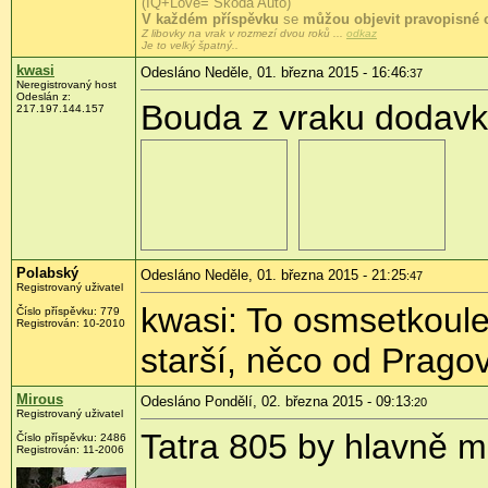
(IQ+Love= Škoda Auto)
V každém příspěvku
se
můžou objevit pravopisné 
Z libovky na vrak v rozmezí dvou roků ...
odkaz
Je to velký špatný..
kwasi
Odesláno Neděle, 01. března 2015 - 16:46
:37
Neregistrovaný host
Odeslán z:
Bouda z vraku dodavky
217.197.144.157
Polabský
Odesláno Neděle, 01. března 2015 - 21:25
:47
Registrovaný uživatel
kwasi: To osmsetkoule
Číslo příspěvku:
779
Registrován:
10-2010
starší, něco od Pragov
Mirous
Odesláno Pondělí, 02. března 2015 - 09:13
:20
Registrovaný uživatel
Tatra 805 by hlavně m
Číslo příspěvku:
2486
Registrován:
11-2006