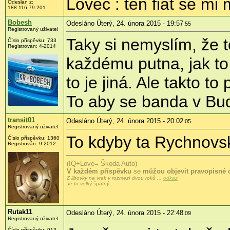
Lovec : ten fiat se mi 
Odeslán z:
188.116.79.201
Bobesh
Odesláno Úterý, 24. února 2015 - 19:57
:55
Registrovaný uživatel
Taky si nemyslím, že 
Číslo příspěvku:
733
Registrován:
4-2014
každému putna, jak to 
to je jiná. Ale takto to
To aby se banda v Bud
transit01
Odesláno Úterý, 24. února 2015 - 20:02
:05
Registrovaný uživatel
To kdyby ta Rychnovsk
Číslo příspěvku:
1360
Registrován:
9-2012
(IQ+Love= Škoda Auto)
V každém příspěvku
se
můžou objevit pravopisné 
Z libovky na vrak v rozmezí dvou roků ...
odkaz
Je to velký špatný..
Rutak11
Odesláno Úterý, 24. února 2015 - 22:48
:09
Registrovaný uživatel
Číslo příspěvku:
913