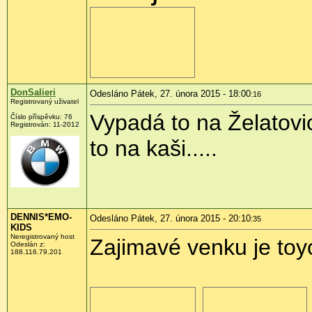
DonSalieri
Odesláno Pátek, 27. února 2015 - 18:00
:16
Registrovaný uživatel
Vypadá to na Želatovic
Číslo příspěvku:
76
Registrován:
11-2012
to na kaši.....
DENNIS*EMO-
Odesláno Pátek, 27. února 2015 - 20:10
:35
KIDS
Neregistrovaný host
Zajimavé venku je toy
Odeslán z:
188.116.79.201