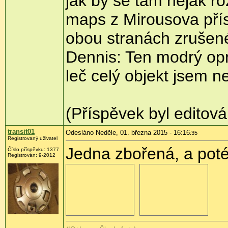
jak by se tam nějak r
maps z Mirousova přís
obou stranách zrušené
Dennis: Ten modrý opr
leč celý objekt jsem n
(Příspěvek byl editov
transit01
Odesláno Neděle, 01. března 2015 - 16:16
:35
Registrovaný uživatel
Jedna zbořená, a poté
Číslo příspěvku:
1377
Registrován:
9-2012