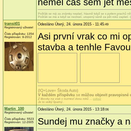
neměl čas sem jet měs
Pošťák se má za známky neplatí, hlavně když se s pytlem prachů ně
Pošťák se má a když se neztratí, utopený sáně za pět roků zaplatí. 
transit01
Odesláno Úterý, 24. února 2015 - 11:45
:49
Registrovaný uživatel
Asi první vrak co mi o
Číslo příspěvku:
1354
Registrován:
9-2012
stavba a tenhle Favou
(IQ+Love= Škoda Auto)
V každém příspěvku
se
můžou objevit pravopisné 
Z libovky na vrak v rozmezí dvou roků ...
odkaz
Je to velký špatný..
Martin_100
Odesláno Úterý, 24. února 2015 - 13:18
:06
Registrovaný uživatel
Sundej mu značky a nah
Číslo příspěvku:
5523
Registrován:
12-2005