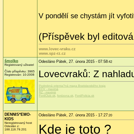
V pondělí se chystám jít vyfot
(Příspěvek byl editov
www.lovec-vraku.cz
www.spz-rz.cz
šmolko
Odesláno Pátek, 27. února 2015 - 07:58
:42
Registrovaný uživatel
Lovecvraků: Z nahladu
Číslo příspěvku:
3965
Registrován:
10-2008
Podrobná orienta?ná mapa Bratislavského kraja
EČV - maximá
RZ - maximá
FordClub.sk
,
fordzona.sk
,
FordPolicia.sk
DENNIS*EMO-
Odesláno Pátek, 27. února 2015 - 17:27
:20
KIDS
Neregistrovaný host
Kde je toto ?
Odeslán z:
188.116.79.201