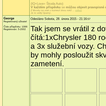
(IQ+Love= Škoda Auto)
V každém příspěvku
se
můžou objevit pravopisné 
Z libovky na vrak v rozmezí dvou roků ...
odkaz
Je to velký špatný..
George
Odesláno Sobota, 28. února 2015 - 21:16
:57
Registrovaný uživatel
Tak jsem se vrátil z 
Číslo příspěvku:
1066
Registrován:
5-2002
čítá:1xChrysler 180 r
a 3x služební vozy. Ch
by mohly posloužit skv
zametení.