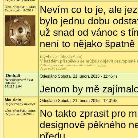
Registrovaný uživatel
Nevím co to je, ale jez
Číslo příspěvku:
1338
Registrován:
9-2012
bylo jednu dobu odstav
už snad od vánoc s tí
není to nějako špatně
(IQ+Love= Škoda Auto)
V každém příspěvku
se
můžou objevit pravopisné 
Z libovky na vrak v rozmezí dvou roků ...
odkaz
Je to velký špatný..
-OndraS
Odesláno Sobota, 21. února 2015 - 11:46
:49
Neregistrovaný host
Odeslán z:
Jenom by mě zajímalo,
94.112.1.94
Mauricio
Odesláno Sobota, 21. února 2015 - 12:01
:54
Registrovaný uživatel
No takto zprasit pro m
Číslo příspěvku:
8665
Registrován:
4-2005
designově pěkného nevy
předu.