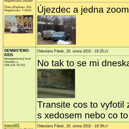
Registrovaný uživatel
Újezdec a jedna zoomo
Číslo příspěvku:
851
Registrován:
7-2010
DENNIS*EMO-
Odesláno Pátek, 20. února 2015 - 19:25
:23
KIDS
Neregistrovaný host
No tak to se mi dnesk
Odeslán z:
188.116.79.201
Transite cos to vyfoti
s xedosem nebo co to 
transit01
Odesláno Pátek, 20. února 2015 - 19:39
:27