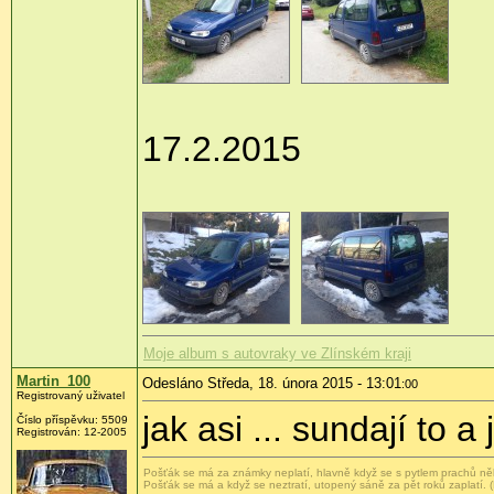
17.2.2015
Moje album s autovraky ve Zlínském kraji
Martin_100
Odesláno Středa, 18. února 2015 - 13:01
:00
Registrovaný uživatel
jak asi ... sundají to a
Číslo příspěvku:
5509
Registrován:
12-2005
Pošťák se má za známky neplatí, hlavně když se s pytlem prachů ně
Pošťák se má a když se neztratí, utopený sáně za pět roků zaplatí. 