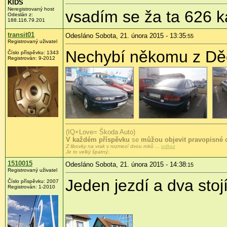
KIDS
Neregistrovaný host
vsadím se ža ta 626 k
Odeslán z:
188.116.79.201
transit01
Odesláno Sobota, 21. února 2015 - 13:35
:55
Registrovaný uživatel
Nechybí někomu z Dě
Číslo příspěvku:
1343
Registrován:
9-2012
(IQ+Love= Škoda Auto)
V každém příspěvku
se
můžou objevit pravopisné 
Z libovky na vrak v rozmezí dvou roků ...
odkaz
Je to velký špatný..
1510015
Odesláno Sobota, 21. února 2015 - 14:38
:15
Registrovaný uživatel
Jeden jezdí a dva stojí
Číslo příspěvku:
2007
Registrován:
1-2010