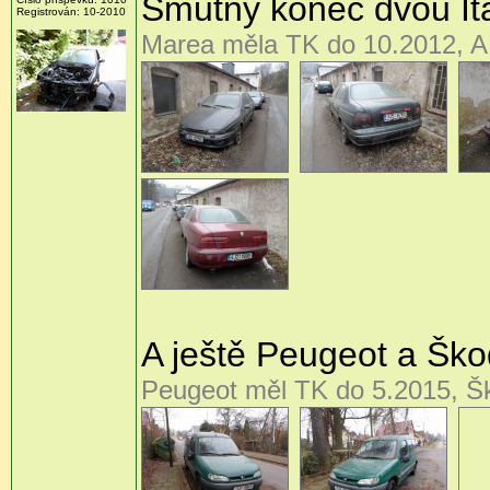
Smutný konec dvou Ital
Registrován:
10-2010
Marea měla TK do 10.2012, A
A ještě Peugeot a Škod
Peugeot měl TK do 5.2015, Š