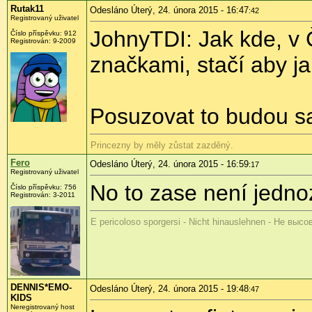
Rutak11
Odesláno Úterý, 24. února 2015 - 16:47
:42
Registrovaný uživatel
JohnyTDI: Jak kde, v 
Číslo příspěvku:
912
Registrován:
9-2009
značkami, stačí aby ja
Posuzovat to budou sam
Princezny by měly zůstat zazděný.
Fero
Odesláno Úterý, 24. února 2015 - 16:59
:17
Registrovaný uživatel
No to zase není jedno
Číslo příspěvku:
756
Registrován:
3-2011
E pericoloso sporgersi - Nicht hinauslehnen - Не выс
DENNIS*EMO-
Odesláno Úterý, 24. února 2015 - 19:48
:47
KIDS
Neregistrovaný host