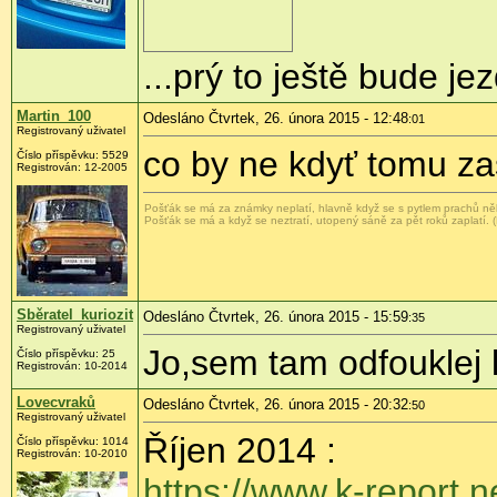
...prý to ještě bude jez
Martin_100
Odesláno Čtvrtek, 26. února 2015 - 12:48
:01
Registrovaný uživatel
co by ne kdyť tomu za
Číslo příspěvku:
5529
Registrován:
12-2005
Pošťák se má za známky neplatí, hlavně když se s pytlem prachů ně
Pošťák se má a když se neztratí, utopený sáně za pět roků zaplatí. 
Sběratel_kuriozit
Odesláno Čtvrtek, 26. února 2015 - 15:59
:35
Registrovaný uživatel
Jo,sem tam odfouklej l
Číslo příspěvku:
25
Registrován:
10-2014
Lovecvraků
Odesláno Čtvrtek, 26. února 2015 - 20:32
:50
Registrovaný uživatel
Říjen 2014 :
Číslo příspěvku:
1014
Registrován:
10-2010
https://www.k-report