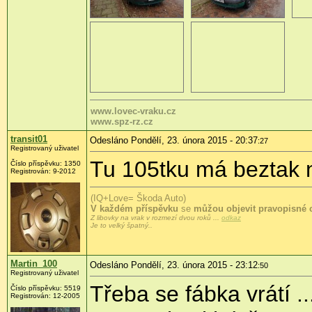
www.lovec-vraku.cz
www.spz-rz.cz
transit01
Odesláno Pondělí, 23. února 2015 - 20:37
:27
Registrovaný uživatel
Tu 105tku má beztak ně
Číslo příspěvku:
1350
Registrován:
9-2012
(IQ+Love= Škoda Auto)
V každém příspěvku
se
můžou objevit pravopisné 
Z libovky na vrak v rozmezí dvou roků ...
odkaz
Je to velký špatný..
Martin_100
Odesláno Pondělí, 23. února 2015 - 23:12
:50
Registrovaný uživatel
Třeba se fábka vrátí ..
Číslo příspěvku:
5519
Registrován:
12-2005