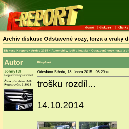
domů
|
diskuse
|
články
Archiv diskuse Odstavené vozy, torza a vraky d
Diskuse K-report
»
Archiv 2015
»
Automobily, lodě a letadla
»
Odstavené vozy, torza a v
Autor
Příspěvek
JohnyTDI
Odesláno Středa, 18. února 2015 - 08:29
:40
Registrovaný uživatel
trošku rozdíl...
Číslo příspěvku:
849
Registrován:
1-2013
14.10.2014