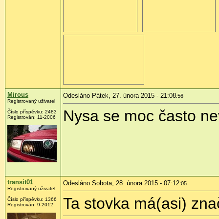
Mirous
Odesláno Pátek, 27. února 2015 - 21:08
:56
Registrovaný uživatel
Nysa se moc často nev
Číslo příspěvku:
2483
Registrován:
11-2006
transit01
Odesláno Sobota, 28. února 2015 - 07:12
:05
Registrovaný uživatel
Ta stovka má(asi) znač
Číslo příspěvku:
1366
Registrován:
9-2012