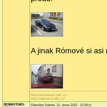
A jinak Rómové si asi 
http://atmosferaci.wbs.cz/
http://zeleznicni.wbs.cz/
DENNIS*EMO-
Odesláno Sobota, 21. února 2015 - 13:28
:23