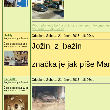
Web - přehledy laků a dislokace některých lokomotivn
YouTube - VlakyLesan
Diddy
Odesláno Sobota, 21. února 2015 - 16:09
:36
Registrovaný uživatel
Jožin_z_bažin
Číslo příspěvku:
854
Registrován:
7-2010
značka je jak píše Ma
transit01
Odesláno Sobota, 21. února 2015 - 18:06
:51
Registrovaný uživatel
Číslo příspěvku:
1345
Registrován:
9-2012