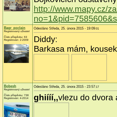
http://www.mapy.cz/
no=1&pid=7585606&
Bagr_poclain
Odesláno Středa, 25. února 2015 - 19:09
:01
Registrovaný uživatel
Diddy:
Číslo příspěvku:
63
Registrován:
2-2009
Barkasa mám, kousek o
Bobesh
Odesláno Středa, 25. února 2015 - 23:57
:17
Registrovaný uživatel
ghiííí,,
vlezu do dvora a
Číslo příspěvku:
738
Registrován:
4-2014