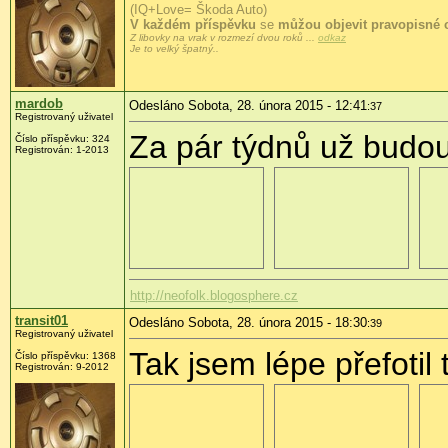
(IQ+Love= Škoda Auto)
V každém příspěvku
se
můžou objevit pravopisné 
Z libovky na vrak v rozmezí dvou roků ...
odkaz
Je to velký špatný..
mardob
Odesláno Sobota, 28. února 2015 - 12:41
:37
Registrovaný uživatel
Za pár týdnů už budou 
Číslo příspěvku:
324
Registrován:
1-2013
http://neofolk.blogosphere.cz
transit01
Odesláno Sobota, 28. února 2015 - 18:30
:39
Registrovaný uživatel
Tak jsem lépe přefotil t
Číslo příspěvku:
1368
Registrován:
9-2012