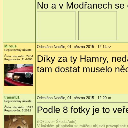
No a v Modřanech se o
Mirous
Odesláno Neděle, 01. března 2015 - 12:14
:22
Registrovaný uživatel
Díky za ty Hamry, ned
Číslo příspěvku:
2484
Registrován:
11-2006
tam dostat muselo něco
transit01
Odesláno Neděle, 01. března 2015 - 12:20
:18
Registrovaný uživatel
Podle 8 fotky je to ve
Číslo příspěvku:
1372
Registrován:
9-2012
(IQ+Love= Škoda Auto)
V každém příspěvku
se
můžou objevit pravopisné 