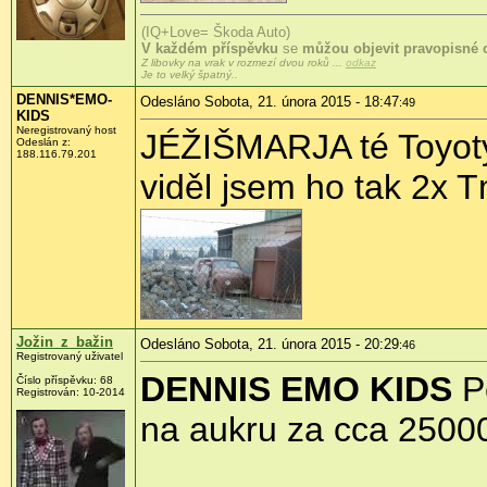
(IQ+Love= Škoda Auto)
V každém příspěvku
se
můžou objevit pravopisné 
Z libovky na vrak v rozmezí dvou roků ...
odkaz
Je to velký špatný..
DENNIS*EMO-
Odesláno Sobota, 21. února 2015 - 18:47
:49
KIDS
Neregistrovaný host
JÉŽIŠMARJA té Toyoty j
Odeslán z:
188.116.79.201
viděl jsem ho tak 2x 
Jožin_z_bažin
Odesláno Sobota, 21. února 2015 - 20:29
:46
Registrovaný uživatel
DENNIS EMO KIDS
Pě
Číslo příspěvku:
68
Registrován:
10-2014
na aukru za cca 25000