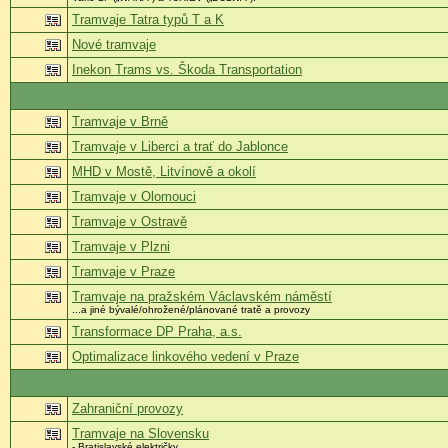
Tramvaje Tatra typů T a K
Nové tramvaje
Inekon Trams vs. Škoda Transportation
Tramvaje v Brně
Tramvaje v Liberci a trať do Jablonce
MHD v Mostě, Litvínově a okolí
Tramvaje v Olomouci
Tramvaje v Ostravě
Tramvaje v Plzni
Tramvaje v Praze
Tramvaje na pražském Václavském náměstí
...a jiné bývalé/ohrožené/plánované tratě a provozy
Transformace DP Praha, a.s.
Optimalizace linkového vedení v Praze
Zahraniční provozy
Tramvaje na Slovensku
- Bratislavské električky