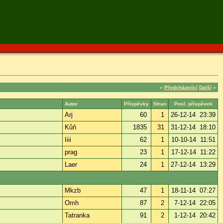
«
Předcházející
Další
»
Autor
Příspěvky
Stran
Posl. příspěvek
Arj
60
1
26-12-14 23:39
Kůň
1835
31
31-12-14 18:10
Iiii
62
1
10-10-14 11:51
prag
23
1
17-12-14 11:22
Laer
24
1
27-12-14 13:29
Mkzb
47
1
18-11-14 07:27
Omh
87
2
7-12-14 22:05
Tatranka
91
2
1-12-14 20:42