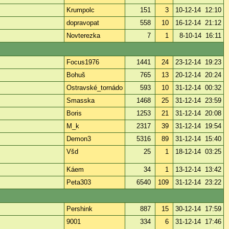
Krumpolc
151
3
10-12-14 12:10
dopravopat
558
10
16-12-14 21:12
Novterezka
7
1
8-10-14 16:11
Focus1976
1441
24
23-12-14 19:23
Bohuš
765
13
20-12-14 20:24
Ostravské_tornádo
593
10
31-12-14 00:32
Smasska
1468
25
31-12-14 23:59
Boris
1253
21
31-12-14 20:08
M_k
2317
39
31-12-14 19:54
Demon3
5316
89
31-12-14 15:40
Všd
25
1
18-12-14 03:25
Káem
34
1
13-12-14 13:42
Peta303
6540
109
31-12-14 23:22
Pershink
887
15
30-12-14 17:59
9001
334
6
31-12-14 17:46