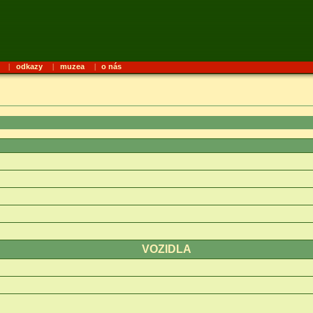
|
odkazy
|
muzea
|
o nás
VOZIDLA