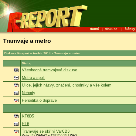
domů
|
diskuse
|
články
Tramvaje a metro
Diskuse K-report
»
Archiv 2014
» Tramvaje a metro
Dialog
Všeobecná tramvajová diskuse
Metro a spol.
Ulice, jejich názvy, značení, chodníky a vše kolem
Nehody
Periodika o dopravě
KT8D5
RT6
Tramvaje se skříní VarCB3
Vario LF („WANA”) a T3R.EV („BULWA”).