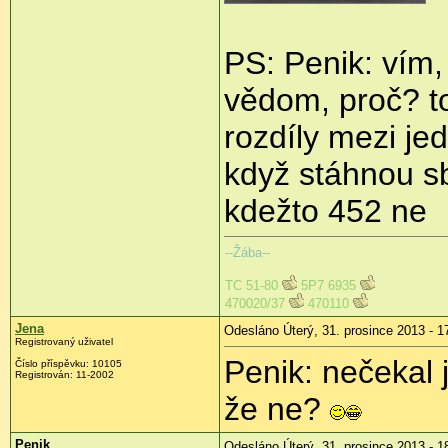
PS: Penik: vím, 
vědom, proč? t
rozdíly mezi je
když stáhnou s
kdežto 452 ne
--Žába--
TC 51-80
5P7 6935
470020/37
470110
Jena
Odesláno Úterý, 31. prosince 2013 - 1
Registrovaný uživatel
Penik: nečekal 
Číslo příspěvku:
10105
Registrován:
11-2002
že ne?
Penik
Odesláno Úterý, 31. prosince 2013 - 1