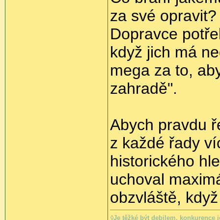
za své opravit?
Dopravce potřeb
když jich má ne
mega za to, ab
zahradě".
Abych pravdu ř
z každé řady víc
historického hl
uchoval maximá
obzvláště, když 
◊Je těžké být debilem, konkurence je