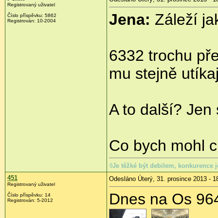
Registrovaný uživatel
Jena:
Záleží ja
Číslo příspěvku:
5862
Registrován:
10-2004
6332 trochu pře
mu stejně utíkaj
A to další? Jen
Co bych mohl ch
◊Je těžké být debilem, konkurence je
451
Odesláno Úterý, 31. prosince 2013 - 1
Registrovaný uživatel
Dnes na Os 9
Číslo příspěvku:
14
Registrován:
5-2012