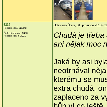
6332
Odesláno Úterý, 31. prosince 2013 - 2
Registrovaný uživatel
Chudá je třeba 
Číslo příspěvku:
1398
Registrován:
6-2011
ani nějak moc n
Jaká by asi by
neotrhával něja
kterému se musí
extra chudá, on
zaplaceno za v
bůh ví co ještě...