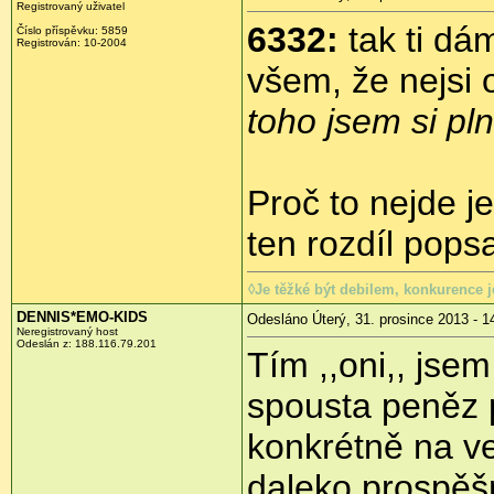
Registrovaný uživatel
6332:
tak ti dá
Číslo příspěvku:
5859
Registrován:
10-2004
všem, že nejsi 
toho jsem si pl
Proč to nejde 
ten rozdíl pops
◊Je těžké být debilem, konkurence je
DENNIS*EMO-KIDS
Odesláno Úterý, 31. prosince 2013 - 1
Neregistrovaný host
Odeslán z:
188.116.79.201
Tím ,,oni,, jse
spousta peněz 
konkrétně na ve
daleko prospěšně