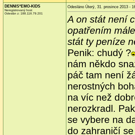
DENNIS*EMO-KIDS
Odesláno Úterý, 31. prosince 2013 - 1
Neregistrovaný host
Odeslán z:
188.116.79.201
A on stát není 
opatřením málem
stát ty peníze 
Penik: chudý ?
nám někdo snaží
páč tam není ž
nerostných boha
na víc než dobr
nerozkradl. Pak
se vybere na da
do zahraničí se 