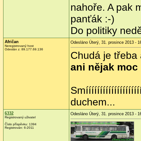
nahoře. A pak m
panťák :-)
Do politiky ned
Afričan
Odesláno Úterý, 31. prosince 2013 - 1
Neregistrovaný host
Odeslán z:
89.177.69.136
Chudá je třeba 
ani nějak moc
Smíííííííííííííííí
duchem...
6332
Odesláno Úterý, 31. prosince 2013 - 1
Registrovaný uživatel
Číslo příspěvku:
1394
Registrován:
6-2011