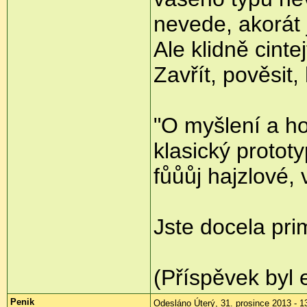
nevede, akorát 
Ale klidně cinte
Zavřít, pověsit
"O myšlení a ho
klasický prototy
fůůůj hajzlové,
Jste docela prim
(Příspěvek byl 
Penik
Odesláno Úterý, 31. prosince 2013 - 1