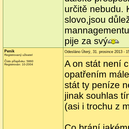
určitě nebudu. 
slovo,jsou důlež
mannagementu?
pije za svý
Penik
Odesláno Úterý, 31. prosince 2013 - 1
Registrovaný uživatel
A on stát není 
Číslo příspěvku:
5860
Registrován:
10-2004
opatřením málem
stát ty peníze 
jinak souhlas tí
(asi i trochu z 
Co brání jakému