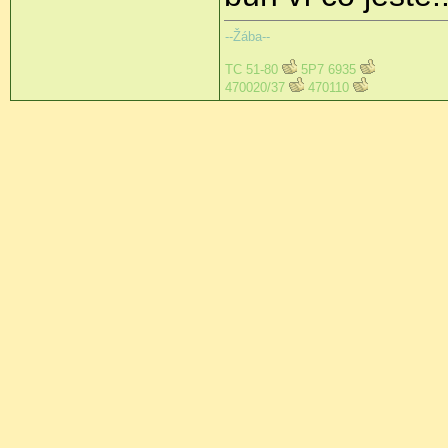
--Žába--
TC 51-80
5P7 6935
470020/37
470110