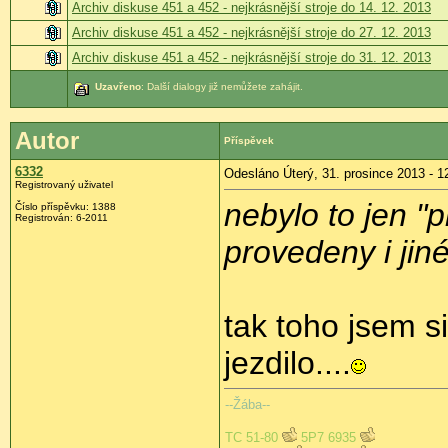
Archiv diskuse 451 a 452 - nejkrásnější stroje do 14. 12. 2013
Archiv diskuse 451 a 452 - nejkrásnější stroje do 27. 12. 2013
Archiv diskuse 451 a 452 - nejkrásnější stroje do 31. 12. 2013
Uzavřeno
: Další dialogy již nemůžete zahájit.
Autor
Příspěvek
6332
Odesláno Úterý, 31. prosince 2013 - 1
Registrovaný uživatel
nebylo to jen "
Číslo příspěvku:
1388
Registrován:
6-2011
provedeny i jin
tak toho jsem si
jezdilo....
--Žába--
TC 51-80
5P7 6935