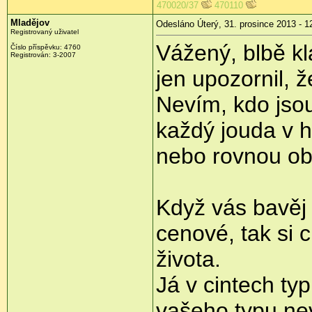
470020/37
470110
Mladějov
Odesláno Úterý, 31. prosince 2013 - 1
Registrovaný uživatel
Vážený, blbě kl
Číslo příspěvku:
4760
Registrován:
3-2007
jen upozornil, ž
Nevím, kdo jsou "
každý jouda v ho
nebo rovnou ob
Když vás bavěj 
cenové, tak si c
života.
Já v cintech typ
vašeho typu ne