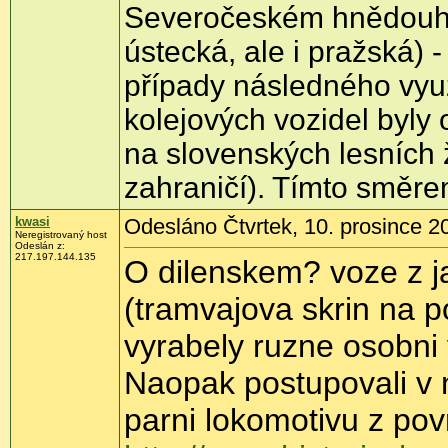
Severočeském hnědouhe
ústecká, ale i pražská) -
případy následného využ
kolejových vozidel byly 
na slovenských lesních ž
zahraničí). Tímto směr
kwasi
Odesláno Čtvrtek, 10. prosince 2
Neregistrovaný host
Odeslán z:
217.197.144.135
O dilenskem? voze z j
(tramvajova skrin na 
vyrabely ruzne osobni 
Naopak postupovali v
parni lokomotivu z pov