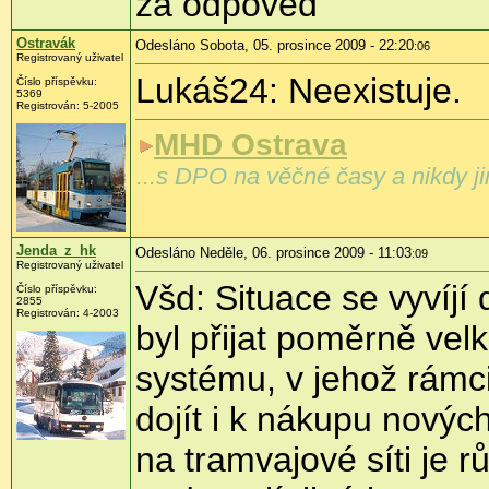
za odpověď
Ostravák
Odesláno Sobota, 05. prosince 2009 - 22:20
:06
Registrovaný uživatel
Lukáš24: Neexistuje.
Číslo příspěvku:
5369
Registrován:
5-2005
MHD Ostrava
...s DPO na věčné časy a nikdy ji
Jenda_z_hk
Odesláno Neděle, 06. prosince 2009 - 11:03
:09
Registrovaný uživatel
Všd: Situace se vyvíj
Číslo příspěvku:
2855
Registrován:
4-2003
byl přijat poměrně vel
systému, v jehož rámci
dojít i k nákupu novýc
na tramvajové síti je 