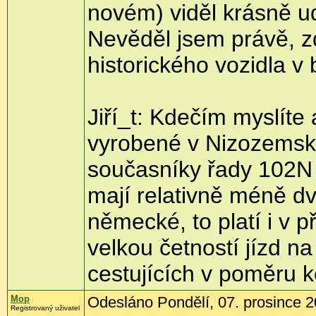
novém) viděl krásně 
Nevěděl jsem právě, z
historického vozidla 
Jiří_t: Kdečím myslíte
vyrobené v Nizozemsku 
současníky řady 102N
mají relativně méně d
německé, to platí i v 
velkou četností jízd n
cestujících v poměru k
Mop
Odesláno Pondělí, 07. prosince 2
Registrovaný uživatel