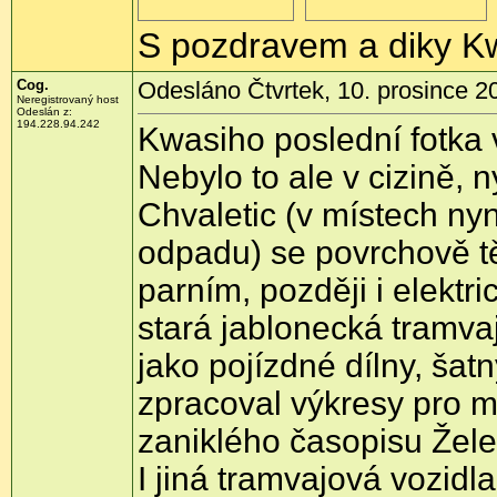
S pozdravem a diky K
Cog.
Odesláno Čtvrtek, 10. prosince 2
Neregistrovaný host
Odeslán z:
194.228.94.242
Kwasiho poslední fotka 
Nebylo to ale v cizině, n
Chvaletic (v místech nyn
odpadu) se povrchově tě
parním, později i elekt
stará jablonecká tramva
jako pojízdné dílny, šat
zpracoval výkresy pro m
zaniklého časopisu Žele
I jiná tramvajová vozidl