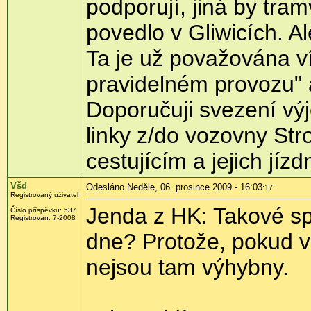
podporují, jiná by tram
povedlo v Gliwicích. Al
Ta je už považována ví
pravidelném provozu" a 
Doporučuji svezení v
linky z/do vozovny Str
cestujícím a jejich jízd
Všd
Odesláno Neděle, 06. prosince 2009 - 16:03
:17
Registrovaný uživatel
Jenda z HK: Takové sp
Číslo příspěvku:
537
Registrován:
7-2008
dne? Protože, pokud ví
nejsou tam výhybny.