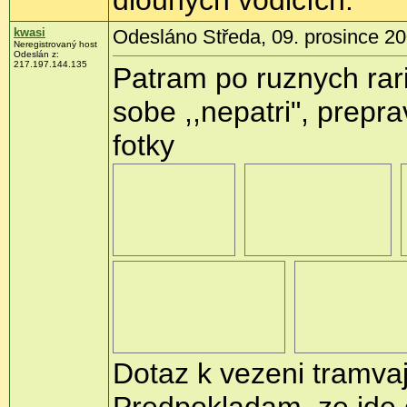
dlouhých vodičích.
kwasi
Odesláno Středa, 09. prosince 20
Neregistrovaný host
Odeslán z:
217.197.144.135
Patram po ruznych rari
sobe ,,nepatri", prep
fotky
Dotaz k vezeni tramva