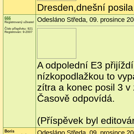
Dresden,dnešní posila
666
Odesláno Středa, 09. prosince 20
Registrovaný uživatel
Číslo příspěvku:
921
Registrován:
9-2007
A odpolední E3 přijížd
nízkopodlažkou to vypa
zítra a konec posil 3 
Časově odpovídá.
(Příspěvek byl editová
Boris
Odesláno Středa, 09. prosince 20