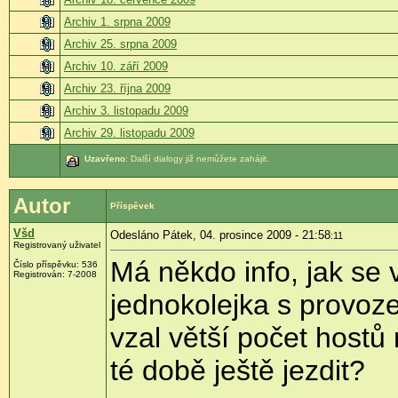
Archiv 1. srpna 2009
Archiv 25. srpna 2009
Archiv 10. září 2009
Archiv 23. října 2009
Archiv 3. listopadu 2009
Archiv 29. listopadu 2009
Uzavřeno
: Další dialogy již nemůžete zahájit.
Autor
Příspěvek
Všd
Odesláno Pátek, 04. prosince 2009 - 21:58
:11
Registrovaný uživatel
Má někdo info, jak se 
Číslo příspěvku:
536
Registrován:
7-2008
jednokolejka s provo
vzal větší počet hostů
té době ještě jezdit?