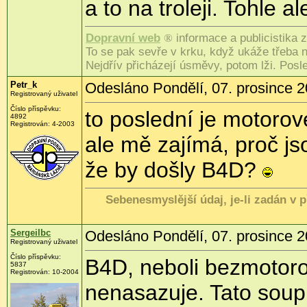
a to na troleji. Tohle 
Dopravní web
®
informace a publicistika 
To se pak sevře v krku, když ukáže třeba n
Nejdřív přicházejí úsměvy, potom lži. Posl
Petr_k
Odesláno Pondělí, 07. prosince 2
Registrovaný uživatel
Číslo příspěvku:
to poslední je motorov
4892
Registrován:
4-2003
ale mě zajímá, proč j
že by došly B4D?
Sebenesmyslější údaj, je-li zadán v
Sergeilbc
Odesláno Pondělí, 07. prosince 2
Registrovaný uživatel
Číslo příspěvku:
B4D, neboli bezmotor
5837
Registrován:
10-2004
nenasazuje. Tato soup