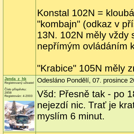
Konstal 102N = kloubák
"kombajn" (odkaz v pří
13N. 102N měly vždy s
nepřímým ovládáním k
"Krabice" 105N měly zr
Jenda_z_hk
Odesláno Pondělí, 07. prosince 2
Registrovaný uživatel
Číslo příspěvku:
Všd: Přesně tak - po 1
2858
Registrován:
4-2003
nejezdí nic. Trať je kra
myslím 6 minut.