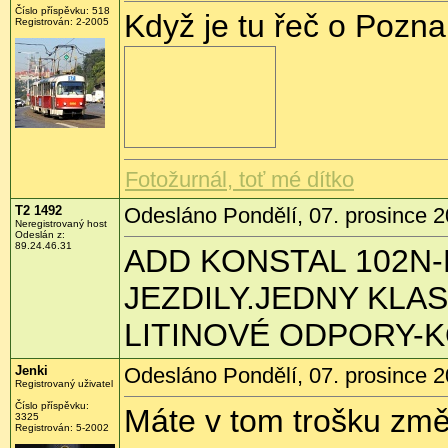
Číslo příspěvku:
518
Když je tu řeč o Pozn
Registrován:
2-2005
Fotožurnál, toť mé dítko
T2 1492
Odesláno Pondělí, 07. prosince 2
Neregistrovaný host
Odeslán z:
89.24.46.31
ADD KONSTAL 102N-
JEZDILY.JEDNY KLA
LITINOVÉ ODPORY-
Jenki
Odesláno Pondělí, 07. prosince 2
Registrovaný uživatel
Číslo příspěvku:
Máte v tom trošku změ
3325
Registrován:
5-2002