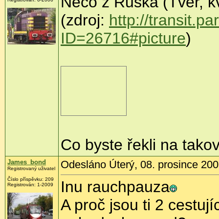
Něco z Ruska (Tver, k
(zdroj:
http://transit.
ID=26716#picture
)
Co byste řekli na tako
James_bond
Odesláno Úterý, 08. prosince 200
Registrovaný uživatel
Číslo příspěvku:
209
Inu rauchpauza
Registrován:
1-2009
A proč jsou ti 2 cestuj