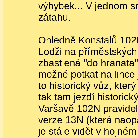
výhybek... V jednom sm
zátahu.
Ohledně Konstalů 102N
Lodži na příměstských 
zbastlená "do hranata"
možné potkat na lince 
to historický vůz, kte
tak tam jezdí historick
Varšavě 102N pravideln
verze 13N (která naopa
je stále vidět v hojném