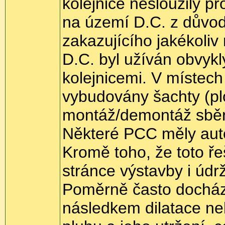
kolejnice nesloužily p
na území D.C. z důvod
zakazujícího jakékoli
D.C. byl užíván obvyk
kolejnicemi. V místech
vybudovány šachty (pl
montáž/demontáž sběr
Některé PCC měly auto
Kromě toho, že toto ř
stránce výstavby i údr
Poměrně často docháze
následkem dilatace ne