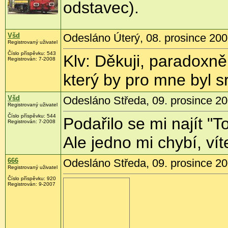
odstavec).
Všd
Odesláno Úterý, 08. prosince 200
Registrovaný uživatel
Číslo příspěvku:
543
Klv: Děkuji, paradoxně
Registrován:
7-2008
který by pro mne byl s
Všd
Odesláno Středa, 09. prosince 20
Registrovaný uživatel
Číslo příspěvku:
544
Podařilo se mi najít "
Registrován:
7-2008
Ale jedno mi chybí, v
666
Odesláno Středa, 09. prosince 20
Registrovaný uživatel
Číslo příspěvku:
920
Registrován:
9-2007