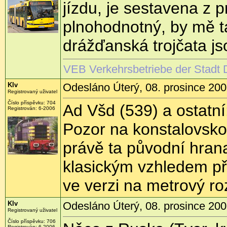
jízdu, je sestavena z 
plnohodnotný, by mě t
drážďanská trojčata js
VEB Verkehrsbetriebe der Stadt D
Klv
Odesláno Úterý, 08. prosince 200
Registrovaný uživatel
Číslo příspěvku:
704
Ad Všd (539) a ostatní
Registrován:
6-2006
Pozor na konstalovsk
právě ta původní hrana
klasickým vzhledem p
ve verzi na metrový r
Klv
Odesláno Úterý, 08. prosince 200
Registrovaný uživatel
Číslo příspěvku:
706
Registrován:
6-2006