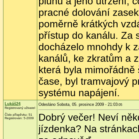
pluhu a jeho utržení,
pracné dolování zasek
poměrně krátkých vzdá
přístup do kanálu. Za 
docházelo mnohdy k za
kanálů, ke zkratům a 
která byla mimořádně 
čase, byl tramvajový 
systému napájení.
Lukáš24
Odesláno Sobota, 05. prosince 2009 - 21:03
:05
Registrovaný uživatel
Dobrý večer! Neví někd
Číslo příspěvku:
51
Registrován:
5-2009
jízdenka? Na stránkach