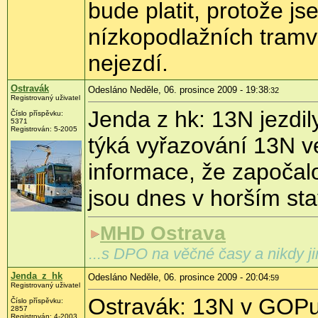
bude platit, protože j
nízkopodlažních tramv
nejezdí.
Ostravák
Odesláno Neděle, 06. prosince 2009 - 19:38
:32
Registrovaný uživatel
Jenda z hk: 13N jezdil
Číslo příspěvku:
5371
Registrován:
5-2005
týká vyřazování 13N 
informace, že započal
jsou dnes v horším st
MHD Ostrava
...s DPO na věčné časy a nikdy ji
Jenda_z_hk
Odesláno Neděle, 06. prosince 2009 - 20:04
:59
Registrovaný uživatel
Ostravák: 13N v GOPu 
Číslo příspěvku:
2857
Registrován:
4-2003