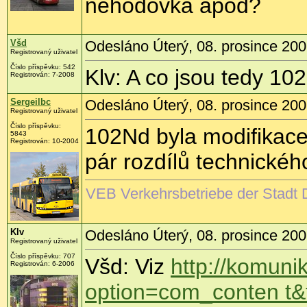
nehodovka apod?
Všd
Odesláno Úterý, 08. prosince 200
Registrovaný uživatel
Číslo příspěvku:
542
Klv: A co jsou tedy 10
Registrován:
7-2008
Sergeilbc
Odesláno Úterý, 08. prosince 200
Registrovaný uživatel
Číslo příspěvku:
102Nd byla modifikace
5843
Registrován:
10-2004
pár rozdílů technickéh
VEB Verkehrsbetriebe der Stadt D
Klv
Odesláno Úterý, 08. prosince 200
Registrovaný uživatel
Číslo příspěvku:
707
Všd: Viz
http://komuni
Registrován:
6-2006
option=com_conten t