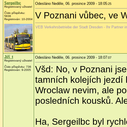
Sergeilbc
Odesláno Neděle, 06. prosince 2009 - 18:05
:25
Registrovaný uživatel
V Poznani vůbec, ve W
Číslo příspěvku:
5836
Registrován:
10-2004
VEB Verkehrsbetriebe der Stadt Dresden - Ihr Partner 
Jiří_t
Odesláno Neděle, 06. prosince 2009 - 18:07
:07
Registrovaný uživatel
Všd: No, v Poznani jsem
Číslo příspěvku:
736
Registrován:
9-2005
tamních kolejích jezdí
Wroclaw nevim, ale po
posledních kousků. Ale
Ha, Sergeilbc byl rychl