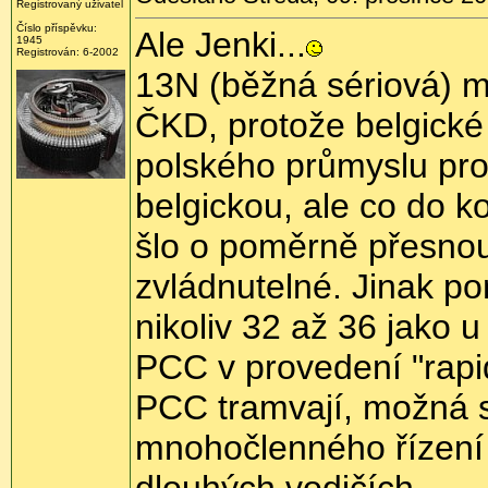
Registrovaný uživatel
Číslo příspěvku:
Ale Jenki...
1945
Registrován:
6-2002
13N (běžná sériová) m
ČKD, protože belgické
polského průmyslu prod
belgickou, ale co do ko
šlo o poměrně přesnou 
zvládnutelné. Jinak p
nikoliv 32 až 36 jako
PCC v provedení "rapid
PCC tramvají, možná s
mnohočlenného řízení 