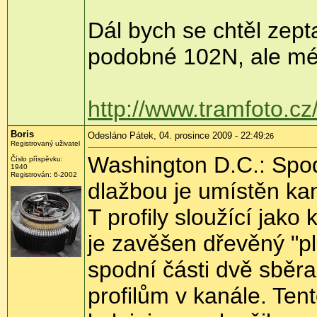
Dál bych se chtěl zept
podobné 102N, ale mé
http://www.tramfoto.c
Boris
Odesláno Pátek, 04. prosince 2009 - 22:49
:26
Registrovaný uživatel
Washington D.C.: Spod
Číslo příspěvku:
1940
Registrován:
6-2002
dlažbou je umístěn kan
T profily sloužící jako
je zavěšen dřevěný "pl
spodní části dvě sběra
profilům v kanále. Ten