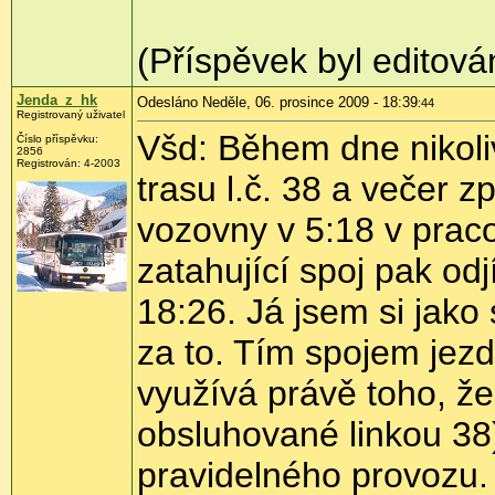
(Příspěvek byl editován 
Jenda_z_hk
Odesláno Neděle, 06. prosince 2009 - 18:39
:44
Registrovaný uživatel
Všd: Během dne nikoliv
Číslo příspěvku:
2856
Registrován:
4-2003
trasu l.č. 38 a večer z
vozovny v 5:18 v praco
zatahující spoj pak od
18:26. Já jsem si jako 
za to. Tím spojem jezd
využívá právě toho, že
obsluhované linkou 38)
pravidelného provozu. 