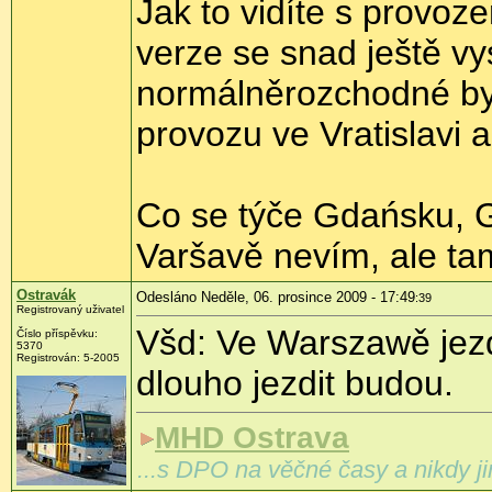
Jak to vidíte s provo
verze se snad ještě vy
normálněrozchodné by
provozu ve Vratislavi a
Co se týče Gdańsku, G
Varšavě nevím, ale ta
Ostravák
Odesláno Neděle, 06. prosince 2009 - 17:49
:39
Registrovaný uživatel
Všd: Ve Warszawě jezdí
Číslo příspěvku:
5370
Registrován:
5-2005
dlouho jezdit budou.
MHD Ostrava
...s DPO na věčné časy a nikdy ji