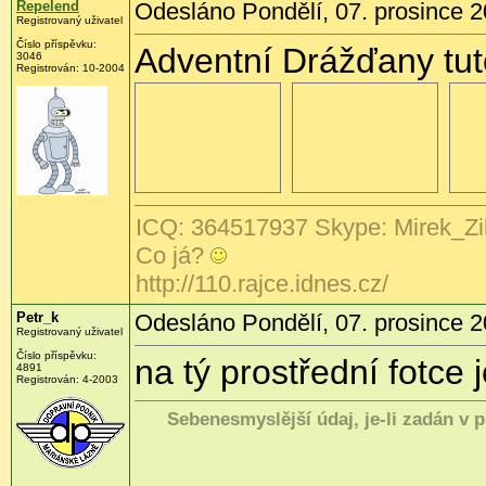
Repelend
Odesláno Pondělí, 07. prosince 2
Registrovaný uživatel
Číslo příspěvku:
Adventní Drážďany tut
3046
Registrován:
10-2004
ICQ: 364517937 Skype: Mirek_Zi
Co já?
http://110.rajce.idnes.cz/
Petr_k
Odesláno Pondělí, 07. prosince 2
Registrovaný uživatel
Číslo příspěvku:
na tý prostřední fotce
4891
Registrován:
4-2003
Sebenesmyslější údaj, je-li zadán v