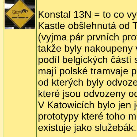
Konstal 13N = to co vy
Kastle obšlehnutá od T
(vyjma pár prvních prot
takže byly nakoupeny 
podíl belgických částí 
mají polské tramvaje 
od kterých byly odvoz
které jsou odvozeny o
V Katowicích bylo jen
prototypy které toho 
existuje jako služebák