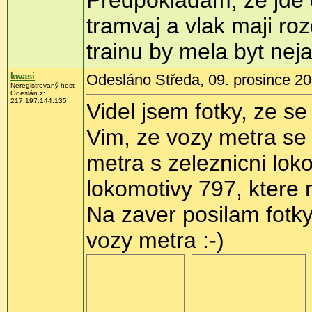
Predpokladam, ze jde o
tramvaj a vlak maji rozd
trainu by mela byt n
kwasi
Odesláno Středa, 09. prosince 20
Neregistrovaný host
Odeslán z:
217.197.144.135
Videl jsem fotky, ze s
Vim, ze vozy metra se 
metra s zeleznicni lok
lokomotivy 797, ktere m
Na zaver posilam fotky
vozy metra :-)