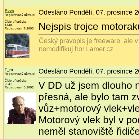
Pvvs
Odesláno Pondělí, 07. prosince 2
Registrovaný uživatel
Číslo příspěvku:
Nejspis trojce motorak
4148
Registrován:
7-2003
Český pravopis je freeware, ale v
nemodifikuj ho! Lamer.cz
T_m
Odesláno Pondělí, 07. prosince 2
Registrovaný uživatel
Číslo příspěvku:
V DD už jsem dlouho n
2041
Registrován:
5-2002
přesná, ale bylo tam z
vůz+motorový vlek+vle
Motorový vlek byl v po
neměl stanoviště řidič