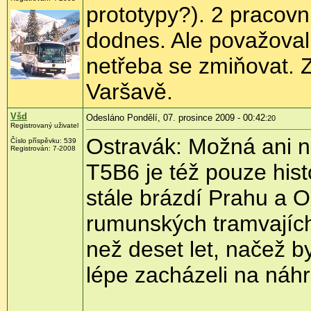
prototypy?). 2 pracovn
dodnes. Ale považoval 
netřeba se zmiňovat. Z
Varšavě.
Všd
Odesláno Pondělí, 07. prosince 2009 - 00:42
:20
Registrovaný uživatel
Ostravák: Možná ani n
Číslo příspěvku:
539
Registrován:
7-2008
T5B6 je též pouze hist
stále brázdí Prahu a 
rumunských tramvajích
než deset let, načež 
lépe zacházeli na náhr