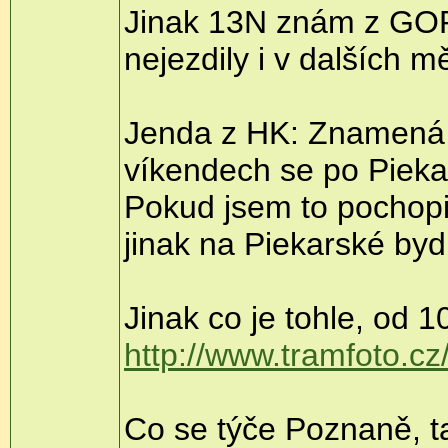
Jinak 13N znám z GOPu 
nejezdily i v dalších mě
Jenda z HK: Znamená t
víkendech se po Piekar
Pokud jsem to pochopil
jinak na Piekarské bydlí
Jinak co je tohle, od 1
http://www.tramfoto.c
Co se týče Poznaně, 