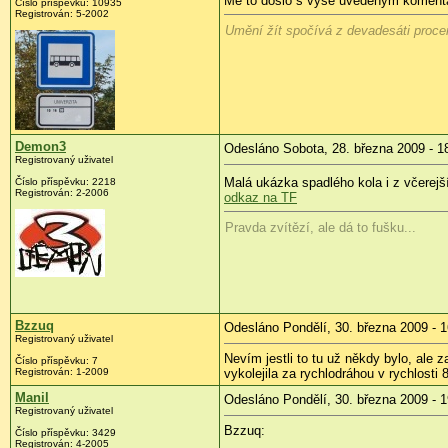
Mě to došlo s výše uvedeným komentář
Číslo příspěvku:
10935
Registrován:
5-2002
Umění žít spočívá z devadesáti procent
Demon3
Odesláno Sobota, 28. března 2009 - 1
Registrovaný uživatel
Malá ukázka spadlého kola i z včerejš
Číslo příspěvku:
2218
Registrován:
2-2006
odkaz na TF
Pravda zvítězí, ale dá to fušku...
Bzzuq
Odesláno Pondělí, 30. března 2009 - 1
Registrovaný uživatel
Nevím jestli to tu už někdy bylo, ale
Číslo příspěvku:
7
Registrován:
1-2009
vykolejila za rychlodráhou v rychlosti
Manil
Odesláno Pondělí, 30. března 2009 - 1
Registrovaný uživatel
Bzzuq:
Číslo příspěvku:
3429
Registrován:
4-2005