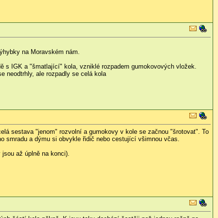
čky výhybky na Moravském nám.
dě s IGK a "šmatlající" kola, vzniklé rozpadem gumokovových vložek.
e neodtrhly, ale rozpadly se celá kola
celá sestava "jenom" rozvolní a gumokovy v kole se začnou "šrotovat". To
o smradu a dýmu si obvykle řidič nebo cestující všimnou včas.
 jsou až úplně na konci).