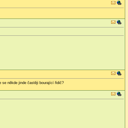
se někde jinde častěji bourající řidič?