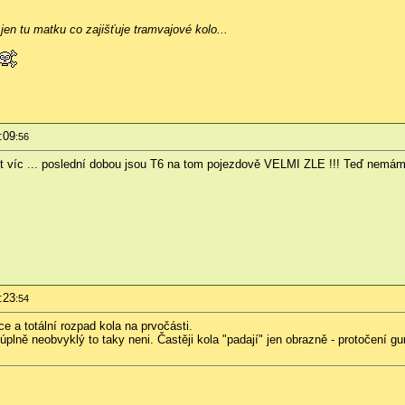
 jen tu matku co zajišťuje tramvajové kolo...
:09
:56
 víc ... poslední dobou jsou T6 na tom pojezdově VELMI ZLE !!! Teď nemám n
:23
:54
ce a totální rozpad kola na prvočásti.
 úplně neobvyklý to taky neni. Častěji kola "padají" jen obrazně - protočení