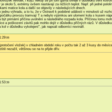
vložek neviděl, i když někdy se při tom guma ohřeje v důsledku tření kovový
 je okolo 5, extrémy ovšem nastávají za nižších teplot. Např. při jedné polo
kami matice kola a další se objevily v následujících dnech.
ednu výhradu, a to tu, že v Ostravě k podobné události v minulosti už rozh
d počátku provozu tramvají T a nebylo výjimkou ani ulomení kola s kusem nápr
 být primární příčina uvolnění a následného rozpadu kola. Příčinou lomu mo
ice a poškození závitů pak mohlo dojít v důsledku příčných rázů. V důsledk
kol v důsledku vykolejení", jak napsali odborníci novináři.
1:29
:06
(protočení vložek) v chladném období roku v počtu tak 2 až 3 kusy do měsíce,
ě nezažil, většinou se na to přijde dřív.
1:53
:39