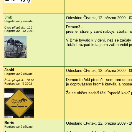
Jmb
Odesláno Čtvrtek, 12. března 2009 - 0
Registrovaný uživatel
Demon3 -
Číslo příspěvku:
126
Registrován:
12-2007
přesně, stržený závit náboje, ztráta m
V Brně bývalo k vidění, než se začaly
Totální rozpad kola jsem zatím viděl j
Jenki
Odesláno Čtvrtek, 12. března 2009 - 0
Registrovaný uživatel
Demon to řekl přesně - sem tam se pov
Číslo příspěvku:
3180
Registrován:
5-2002
je doprovázeno kromě kraválu a hopsá
Že se občas zadaří fázi "spadlé kolo" 
Boris
Odesláno Čtvrtek, 12. března 2009 - 2
Registrovaný uživatel