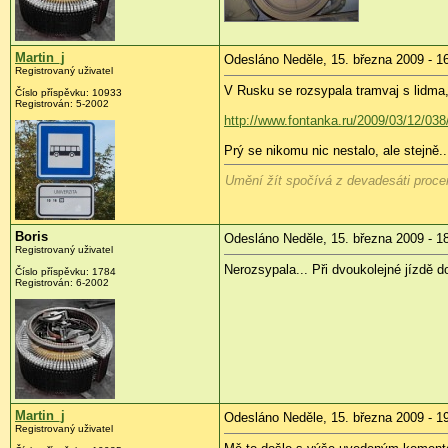
Martin_j
Odesláno Neděle, 15. března 2009 - 1
Registrovaný uživatel
V Rusku se rozsypala tramvaj s lidma, k
Číslo příspěvku:
10933
Registrován:
5-2002
http://www.fontanka.ru/2009/03/12/038
Prý se nikomu nic nestalo, ale stejně..
Umění žít spočívá z devadesáti procent
Boris
Odesláno Neděle, 15. března 2009 - 1
Registrovaný uživatel
Nerozsypala... Při dvoukolejné jízdě d
Číslo příspěvku:
1784
Registrován:
6-2002
Martin_j
Odesláno Neděle, 15. března 2009 - 1
Registrovaný uživatel