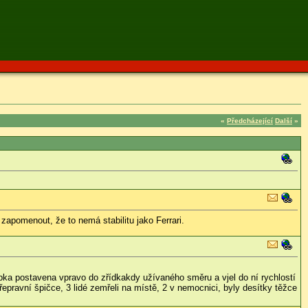
«
Předcházející
Další
»
apomenout, že to nemá stabilitu jako Ferrari.
bka postavena vpravo do zřídkakdy užívaného směru a vjel do ní rychlostí
řepravní špičce, 3 lidé zemřeli na místě, 2 v nemocnici, byly desítky těžce