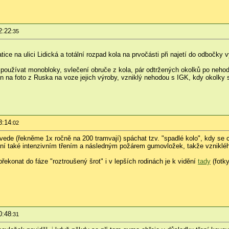
2:22
:35
atice na ulici Lidická a totální rozpad kola na prvočásti při najetí do odbo
 používat monobloky, svlečení obruče z kola, pár odtržených okolků po neho
en na foto z Ruska na voze jejich výroby, vzniklý nehodou s IGK, kdy okolky s
8:14
:02
ede (řekněme 1x ročně na 200 tramvají) spáchat tzv. "spadlé kolo", kdy se 
ní také intenzivním třením a následným požárem gumovložek, takže vznikléh
překonat do fáze "roztroušený šrot" i v lepších rodinách je k vidění
tady
(fotky
0:48
:31