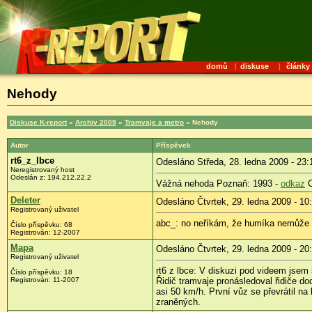
domů
|
diskuse
|
články
Nehody
Diskuse K-report
»
Archiv 2009
»
Tramvaje a metro
» Nehody
Autor
Příspěvek
rt6_z_lbce
Odesláno Středa, 28. ledna 2009 - 23:
Neregistrovaný host
Odeslán z:
194.212.22.2
Vážná nehoda Poznaň: 1993 -
odkaz
C
Deleter
Odesláno Čtvrtek, 29. ledna 2009 - 10
Registrovaný uživatel
abc_: no neříkám, že humíka nemůže mí
Číslo příspěvku:
68
Registrován:
12-2007
Mapa
Odesláno Čtvrtek, 29. ledna 2009 - 20
Registrovaný uživatel
rt6 z lbce: V diskuzi pod videem jsem 
Číslo příspěvku:
18
Registrován:
11-2007
Řidič tramvaje pronásledoval řidiče d
asi 50 km/h. První vůz se převrátil na
zraněných.