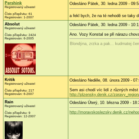
Pershink
Odesláno Pátek, 30. ledna 2009 - 09:5
Registrovaný uživatel
Číslo příspěvku:
61
a řekl bych, že na té nehodě se taky 
Registrován:
1-2007
Absolut
Odesláno Pátek, 30. ledna 2009 - 10:1
Registrovaný uživatel
Ano. Vozy Konstal se při nárazu chovaj
Číslo příspěvku:
2424
Registrován:
6-2005
Blondýna, zrzka a pak... kudrnatej čer
Kritik
Odesláno Neděle, 08. února 2009 - 07
Registrovaný uživatel
Sem asi chodí víc lidí z různých měst 
Číslo příspěvku:
217
Registrován:
6-2007
http://plzensky.denik.cz/zpravy_regio
Rain
Odesláno Úterý, 10. března 2009 - 18:
Registrovaný uživatel
http://moravskoslezsky.denik.cz/neho
Číslo příspěvku:
9
Registrován:
12-2007