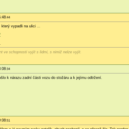
6:48
:44
terý vypadli na ulici ...
/
.
 ve schopnosti vyjít s lidmi, s nimiž nelze vyjít.
8:08
:34
ošlo k nárazu zadní části vozu do stožáru a k jejímu odtržení.
9:08
:51