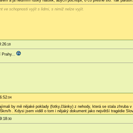
em a já neumím rusky natolik, abych pochopil, o co přesně šlo. Tak pardon
 ve schopnosti vyjít s lidmi, s nimiž nelze vyjít.
8:26
:18
í Prahy...
6:52
:04
 zajímali by mě nějaké poklady (fotky,články) z nehody, která se stala zhrub
 85km/h . Kdysi jsem viděl o tom i nějaký dokument jako největší tragédie Sl
9:18
:30