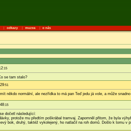
|
odkazy
|
muzea
|
o nás
12
:15
o se tam stalo?
:29
:51
t někdo normální, ale nezřídka to má pan Teď jedu já vole, a může snadno z
:48
:15
se dočetl následující:
odávky, protože mu předtím poškrábal tramvaj. Zapomněl přitom, že byla výhy
 levý bok, druhý, taktéž vykolejený, ho natlačil na roh domů. Došlo k tomu v p