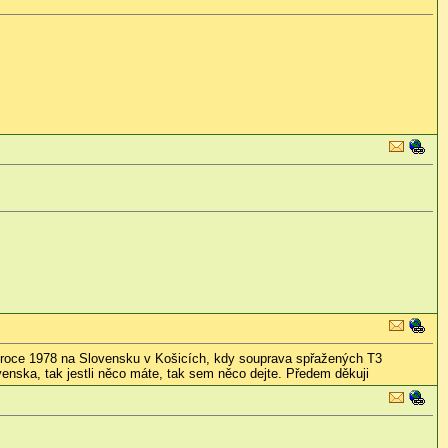
.
a v roce 1978 na Slovensku v Košicích, kdy souprava spřažených T3
ovenska, tak jestli něco máte, tak sem něco dejte. Předem děkuji