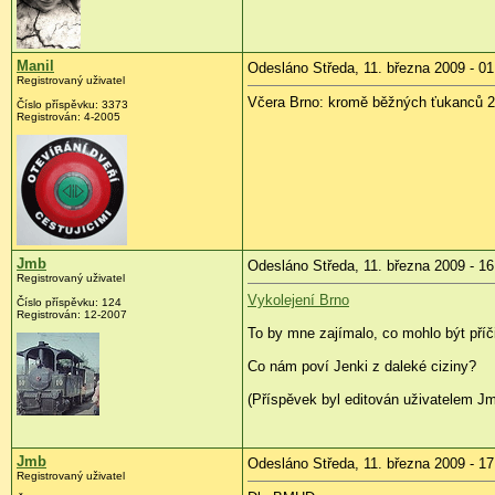
Manil
Odesláno Středa, 11. března 2009 - 01
Registrovaný uživatel
Včera Brno: kromě běžných ťukanců 2 
Číslo příspěvku:
3373
Registrován:
4-2005
Jmb
Odesláno Středa, 11. března 2009 - 16
Registrovaný uživatel
Vykolejení Brno
Číslo příspěvku:
124
Registrován:
12-2007
To by mne zajímalo, co mohlo být příč
Co nám poví Jenki z daleké ciziny?
(Příspěvek byl editován uživatelem Jm
Jmb
Odesláno Středa, 11. března 2009 - 17
Registrovaný uživatel