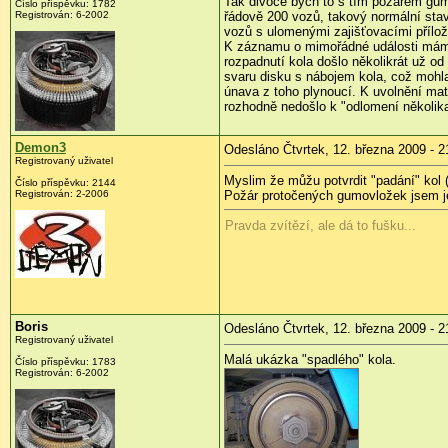
Tak divoce bych to s tím požárem gumo
Číslo příspěvku:
1782
Registrován:
6-2002
řádově 200 vozů, takový normální stav
vozů s ulomenými zajišťovacími přílož
K záznamu o mimořádné události mám j
rozpadnutí kola došlo několikrát už o
svaru disku s nábojem kola, což mohla
únava z toho plynoucí. K uvolnění mat
rozhodně nedošlo k "odlomení několika 
Demon3
Odesláno Čtvrtek, 12. března 2009 - 2
Registrovaný uživatel
Myslim že můžu potvrdit "padání" kol 
Číslo příspěvku:
2144
Registrován:
2-2006
Požár protočených gumovložek jsem ješt
Pravda zvítězí, ale dá to fušku...
Boris
Odesláno Čtvrtek, 12. března 2009 - 2
Registrovaný uživatel
Malá ukázka "spadlého" kola.
Číslo příspěvku:
1783
Registrován:
6-2002