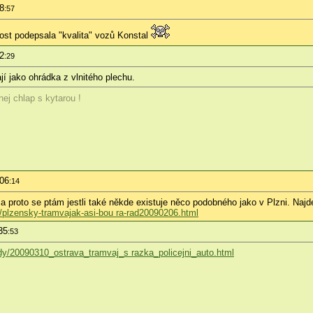
8
:57
dost podepsala "kvalita" vozů Konstal
2
:29
í jako ohrádka z vlnitého plechu.
nej chlap s kytarou !
:06
:14
a proto se ptám jestli také někde existuje něco podobného jako v Plzni. Najde 
n/plzensky-tramvajak-asi-bou ra-rad20090206.html
35
:53
dy/20090310_ostrava_tramvaj_s razka_policejni_auto.html