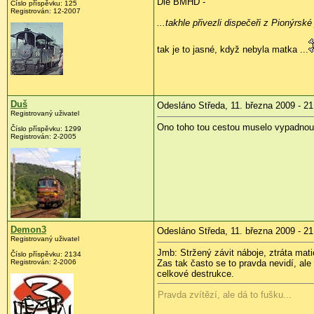
Dle BMHD -
Číslo příspěvku:
125
Registrován:
12-2007
...takhle přivezli dispečeři z Pionýrské
tak je to jasné, když nebyla matka ...
Duš
Odesláno Středa, 11. března 2009 - 21
Registrovaný uživatel
Ono toho tou cestou muselo vypadnout
Číslo příspěvku:
1299
Registrován:
2-2005
Demon3
Odesláno Středa, 11. března 2009 - 21
Registrovaný uživatel
Jmb: Stržený závit náboje, ztráta mati
Číslo příspěvku:
2134
Registrován:
2-2006
Zas tak často se to pravda nevidí, ale
celkové destrukce.
Pravda zvítězí, ale dá to fušku...