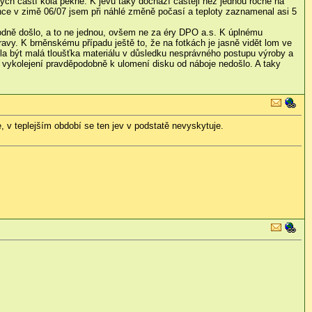
ch částí kola pěkně. K jevu taky dochází častěji než jednou ročně na
lince v zimě 06/07 jsem při náhlé změně počasí a teploty zaznamenal asi 5
odně došlo, a to ne jednou, ovšem ne za éry DPO a.s. K úplnému
avy. K brněnskému případu ještě to, že na fotkách je jasně vidět lom ve
hla být malá tloušťka materiálu v důsledku nesprávného postupu výroby a
u vykolejení pravděpodobně k ulomení disku od náboje nedošlo. A taky
 v teplejším období se ten jev v podstatě nevyskytuje.