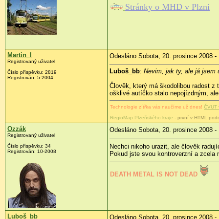
Stránky o MHD v Plzni
Martin_l
Odesláno Sobota, 20. prosince 2008 -
Registrovaný uživatel
Luboš_bb
:
Nevim, jak ty, ale já jsem 
Číslo příspěvku:
2819
Registrován:
5-2004
Člověk, který má škodolibou radost z 
ošklivé autíčko stalo nepojízdným, al
Technologie zítřka vás naučíme už dnes!
ČVUT 
RegioMap Plzeňského kraje
- první v HTML pod
Ozzák
Odesláno Sobota, 20. prosince 2008 -
Registrovaný uživatel
Nechci nikoho urazit, ale člověk radu
Číslo příspěvku:
34
Registrován:
10-2008
Pokud jste svou kontroverzní a zcela ne
DEATH METAL IS NOT DEAD
Luboš_bb
Odesláno Sobota, 20. prosince 2008 -