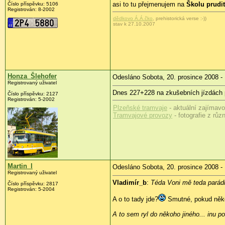
asi to tu přejmenujem na
Školu prudit
Číslo příspěvku:
5106
Registrován:
8-2002
dědkovo Á.Á.čko
, prehistorická verse :-))
stav k 27.10.2007
Honza_Šlehofer
Odesláno Sobota, 20. prosince 2008 -
Registrovaný uživatel
Dnes 227+228 na zkušebních jízdách 
Číslo příspěvku:
2127
Registrován:
5-2002
Plzeňské tramvaje
- aktuální zajímavo
Tramvajové provozy
- fotografie z rů
Martin_l
Odesláno Sobota, 20. prosince 2008 -
Registrovaný uživatel
Vladimír_b
:
Téda Voni mě teda parádn
Číslo příspěvku:
2817
Registrován:
5-2004
A o to tady jde?
Smutné, pokud někdo
A to sem ryl do někoho jiného... inu po