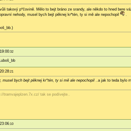
kvůli takový p*čovině. Mělo to bejt bráno ze srandy, ale někdo to hned bere vá
opravní nehody, musel bych bejt pěknej kr*tén, ty si mě ale nepochopil
.
boš_bb.)
 19:00
:32
Luboš_bb
 20:28
:21
 musel bych bejt pěknej kr*tén, ty si mě ale nepochopil
..a jak to teda bylo
://tramvajeplzen.7x.cz/ tak se podívejte..
 23:06
:10