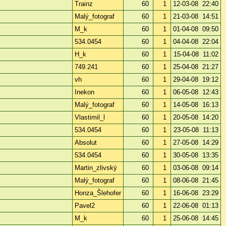
Trainz
60
1
12-03-08 22:40
Malý_fotograf
60
1
21-03-08 14:51
M_k
60
1
01-04-08 09:50
534.0454
60
1
04-04-08 22:04
H_k
60
1
15-04-08 11:02
749.241
60
1
25-04-08 21:27
vh
60
1
29-04-08 19:12
Inekon
60
1
06-05-08 12:43
Malý_fotograf
60
1
14-05-08 16:13
Vlastimil_l
60
1
20-05-08 14:20
534.0454
60
1
23-05-08 11:13
Absolut
60
1
27-05-08 14:29
534.0454
60
1
30-05-08 13:35
Martin_zlivský
60
1
03-06-08 09:14
Malý_fotograf
60
1
08-06-08 21:45
Honza_Šlehofer
60
1
16-06-08 23:29
Pavel2
60
1
22-06-08 01:13
M_k
60
1
25-06-08 14:45