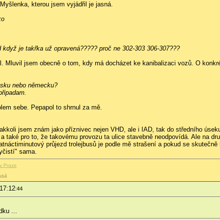
 Myšlenka, kterou jsem vyjádřil je jasná.
ko
nd když je takřka už opravená????? proč ne 302-303 306-307???
. Mluvil jsem obecně o tom, kdy má docházet ke kanibalizaci vozů. O konkrét
ousku nebo německu?
připadam.
olem sebe. Pepapol to shrnul za mě.
akkoli jsem znám jako příznivec nejen VHD, ale i IAD, tak do středního úsek
a také pro to, že takovému provozu ta ulice stavebně neodpovídá. Ale na dr
 Patnáctiminutový průjezd trolejbusů je podle mě strašení a pokud se skutečn
yčistí" sama.
v Praze
obě
 17:12
:44
dku ...