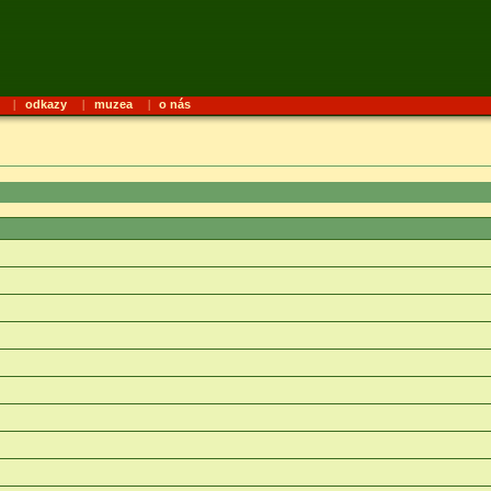
|
odkazy
|
muzea
|
o nás