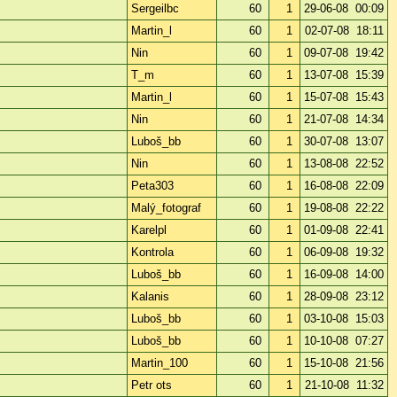
Sergeilbc
60
1
29-06-08 00:09
Martin_l
60
1
02-07-08 18:11
Nin
60
1
09-07-08 19:42
T_m
60
1
13-07-08 15:39
Martin_l
60
1
15-07-08 15:43
Nin
60
1
21-07-08 14:34
Luboš_bb
60
1
30-07-08 13:07
Nin
60
1
13-08-08 22:52
Peta303
60
1
16-08-08 22:09
Malý_fotograf
60
1
19-08-08 22:22
Karelpl
60
1
01-09-08 22:41
Kontrola
60
1
06-09-08 19:32
Luboš_bb
60
1
16-09-08 14:00
Kalanis
60
1
28-09-08 23:12
Luboš_bb
60
1
03-10-08 15:03
Luboš_bb
60
1
10-10-08 07:27
Martin_100
60
1
15-10-08 21:56
Petr ots
60
1
21-10-08 11:32