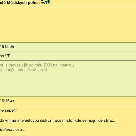
elů Městských policií
 16:09
:39
po VP.
sti z provozu již od roku 2000 na internetu
zných měst včetně zahraničí
 16:15
:43
ě setřeli!
 vnímá internetovou diskuzi jako místo, kde se mají lidé stírat...
trefená husa...