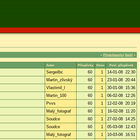
«
Předcházející
Další
»
Autor
Příspěvky
Stran
Posl. příspěvek
Sergeilbc
60
1
14-01-08 22:30
Martin_zlivský
60
1
23-01-08 20:44
Vlastimil_l
60
1
30-01-08 15:36
Martin_100
60
1
06-02-08 12:26
Pvvs
60
1
12-02-08 20:19
Malý_fotograf
60
1
16-02-08 11:20
Soudce
60
1
27-02-08 14:25
Soudce
60
1
05-03-08 12:43
Malý_fotograf
60
1
10-03-08 16:51