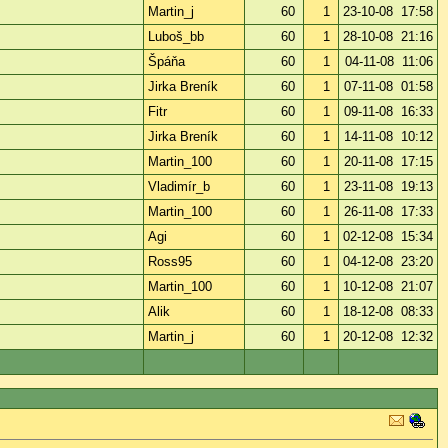
Martin_j
60
1
23-10-08 17:58
Luboš_bb
60
1
28-10-08 21:16
Špáňa
60
1
04-11-08 11:06
Jirka Breník
60
1
07-11-08 01:58
Fitr
60
1
09-11-08 16:33
Jirka Breník
60
1
14-11-08 10:12
Martin_100
60
1
20-11-08 17:15
Vladimír_b
60
1
23-11-08 19:13
Martin_100
60
1
26-11-08 17:33
Agi
60
1
02-12-08 15:34
Ross95
60
1
04-12-08 23:20
Martin_100
60
1
10-12-08 21:07
Alik
60
1
18-12-08 08:33
Martin_j
60
1
20-12-08 12:32