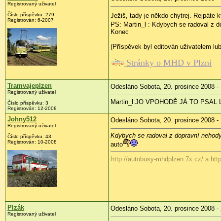
Registrovaný uživatel
Číslo příspěvku:
279
Ježiš, tady je někdo chytrej. Rejpáte 
Registrován:
6-2007
PS: Martin_l : Kdybych se radoval z d
Konec
(Příspěvek byl editován uživatelem lu
Stránky o MHD v Plzni
Tramvajeplzen
Odesláno Sobota, 20. prosince 2008 -
Registrovaný uživatel
Martin_l:JO VPOHODĚ JÁ TO PSAL 
Číslo příspěvku:
3
Registrován:
12-2008
Johny512
Odesláno Sobota, 20. prosince 2008 -
Registrovaný uživatel
Kdybych se radoval z dopravní nehody,
Číslo příspěvku:
43
Registrován:
10-2008
auto
http://autobusy-mhdplzen.7x.cz/ a http
Plzák
Odesláno Sobota, 20. prosince 2008 -
Registrovaný uživatel