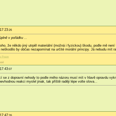
 17:23
:26
úplně v pořádku ...
toho, že někdo jiný utrpěl materiální (možná i fyzickou) škodu, podle mě nen
e neškodilo by občas nezapomínat na určité morální principy. Já nebudu mít r
v Praze
obě
 17:43
:07
jící se z dopravní nehody to podle mého názoru musí mít v hlavě opravdu vy
vhodnou reakci myslel jinak, tak příště raději lépe volte slova...
 17:47
:26