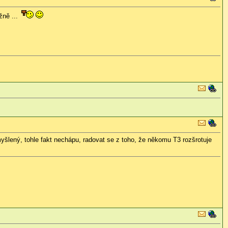
žně ...
 myšlený, tohle fakt nechápu, radovat se z toho, že někomu T3 rozšrotuje