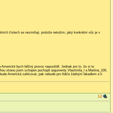
ních číslech se nezmiňuji, protože netuším, jaký konkrétní vůz je v
u Americké bych běžný provoz nepouštěl. Jednak pro to, že si to
uhou stranu jsem schopen pochopit argumenty Vlastimila_l a Martina_100,
ě bude Americká zahlcovat, pak nebude pro řidiče žádným lákadlem a ti