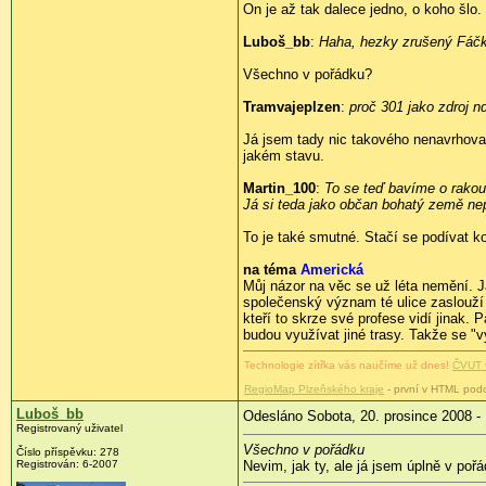
On je až tak dalece jedno, o koho šlo.
Luboš_bb
:
Haha, hezky zrušený Fáč
Všechno v pořádku?
Tramvajeplzen
:
proč 301 jako zdroj 
Já jsem tady nic takového nenavrhoval
jakém stavu.
Martin_100
:
To se teď bavíme o rak
Já si teda jako občan bohatý země ne
To je také smutné. Stačí se podívat k
na téma
Americká
Můj názor na věc se už léta nemění. J
společenský význam té ulice zaslouží 
kteří to skrze své profese vidí jinak.
budou využívat jiné trasy. Takže se "v
Technologie zítřka vás naučíme už dnes!
ČVUT 
RegioMap Plzeňského kraje
- první v HTML pod
Luboš_bb
Odesláno Sobota, 20. prosince 2008 -
Registrovaný uživatel
Všechno v pořádku
Číslo příspěvku:
278
Registrován:
6-2007
Nevim, jak ty, ale já jsem úplně v pořá