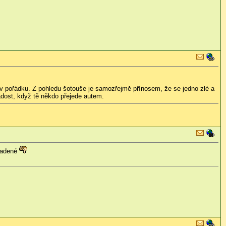
í v pořádku. Z pohledu šotouše je samozřejmě přínosem, že se jedno zlé a
adost, když tě někdo přejede autem.
kradené