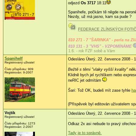
odjezd
Os 3717
18:11
Spanihefe, počkám tě něgde na peroně
Nezdy, už má jasno, kam sa pude ?
FEDERACE ZLÍNSKÝCH FOTI
810 271 - 7 "ŠARINKA" - perla na Zl
810 131 - 3 "VHS" - VZPOMÍNÁME
1.6. - rok FZF sobě a Vám
Spanihelf
Odesláno Úterý, 22. července 2008 - 1
Registrovaný uživatel
Bežtě s těmi "vlaky vyšší kvality" n
Číslo příspěvku:
909
Registrován:
9-2007
Klidně bych jel rychlíkem nebo expres
neRIC jet odmítám
Šari: Tož OK, budeš mít zase tyhle
ha
(Příspěvek byl editován uživatelem spa
Vojtik
Odesláno Úterý, 22. července 2008 - 
Registrovaný uživatel
Odkaz 2x asi nebude to pravý ořecho
Číslo příspěvku:
1273
Registrován:
2-2007
Tady je to správně.