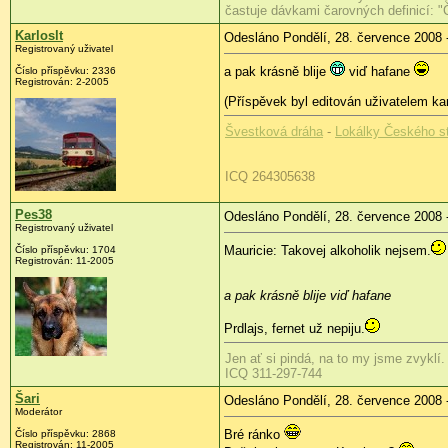
častuje dávkami čarovných definicí: "
Karloslt
Odesláno Pondělí, 28. července 2008 
Registrovaný uživatel
a pak krásně blije
viď hafane
Číslo příspěvku:
2336
Registrován:
2-2005
(Příspěvek byl editován uživatelem karl
Švestková dráha
-
Lokálky Českého st
ICQ 264305638
Pes38
Odesláno Pondělí, 28. července 2008 
Registrovaný uživatel
Mauricie: Takovej alkoholik nejsem.
Číslo příspěvku:
1704
Registrován:
11-2005
a pak krásně blije viď hafane
Prdlajs, fernet už nepiju.
Jen ať si pindá, na to my jsme zvyklí.
ICQ 311-297-744
Šari
Odesláno Pondělí, 28. července 2008 
Moderátor
Bré ránko
Číslo příspěvku:
2868
Registrován:
11-2005