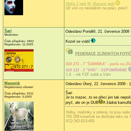
Mafia 2 web
M. Manson web
Už vím co nesnáším na práci, práci!
Šari
Odesláno Pondělí, 21. července 2008 
Moderátor
Kozel se vrátil
Číslo příspěvku:
2802
Registrován:
11-2005
FEDERACE ZLÍNSKÝCH FOTI
810 271 - 7 "ŠARINKA" - perla na Zl
810 131 - 3 "VHS" - VZPOMÍNÁME
1.6. - rok FZF sobě a Vám
Manemb
Odesláno Úterý, 22. července 2008 - 
Registrovaný uživatel
Šari
Číslo příspěvku:
6311
Registrován:
3-2005
Je to mazec..to se přeci jen tak nepoš
pryč, ale on je DUB
A žádná kamufláž
Holky, mašinky a zelená, to jsou naše
750 209 konečně se dočkala reko na 7
ICQ:342-013-455