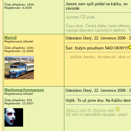
Jenom sem spíš pořád na káčku, no
Číslo příspěvku:
1929
Registrován:
4-2005
závislák
význam ČD jinak...
Času dost. České dráhy často drhnou, 
častuje dávkami čarovných definicí: "
Marin2
Odesláno Úterý, 22. července 2008 - 
Registrovaný uživatel
Šari: žlutým proužkem NAD OKNY!!!
Číslo příspěvku:
1031
Registrován:
11-2006
....svlíkat ženský, do rána pít, ráno v
Martinmarilynmanson
Odesláno Úterý, 22. července 2008 - 
Registrovaný uživatel
Vojtik: To už jsme dva. Na Káčku den
Číslo příspěvku:
932
Registrován:
12-2007
Mafia 2 web
M. Manson web
Už vím co nesnáším na práci, práci!