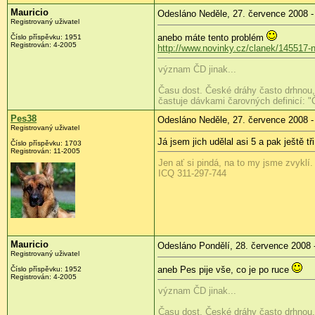
Mauricio
Odesláno Neděle, 27. července 2008 -
Registrovaný uživatel
anebo máte tento problém
Číslo příspěvku:
1951
Registrován:
4-2005
http://www.novinky.cz/clanek/145517-ne
význam ČD jinak...
Času dost. České dráhy často drhnou, 
častuje dávkami čarovných definicí: "
Pes38
Odesláno Neděle, 27. července 2008 -
Registrovaný uživatel
Já jsem jich udělal asi 5 a pak ještě t
Číslo příspěvku:
1703
Registrován:
11-2005
Jen ať si pindá, na to my jsme zvyklí.
ICQ 311-297-744
Mauricio
Odesláno Pondělí, 28. července 2008 
Registrovaný uživatel
aneb Pes pije vše, co je po ruce
Číslo příspěvku:
1952
Registrován:
4-2005
význam ČD jinak...
Času dost. České dráhy často drhnou, 