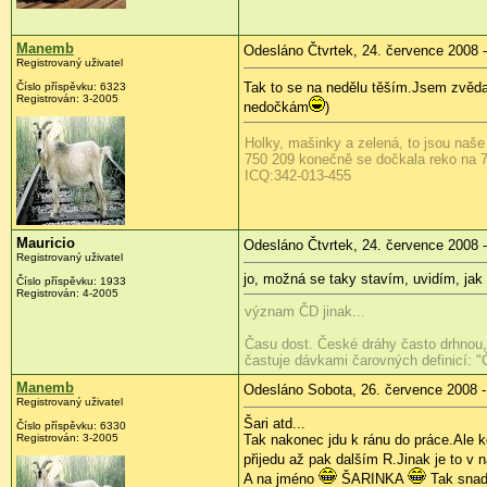
Manemb
Odesláno Čtvrtek, 24. července 2008 -
Registrovaný uživatel
Tak to se na nedělu těším.Jsem zvěda
Číslo příspěvku:
6323
Registrován:
3-2005
nedočkám
)
Holky, mašinky a zelená, to jsou naše
750 209 konečně se dočkala reko na 7
ICQ:342-013-455
Mauricio
Odesláno Čtvrtek, 24. července 2008 -
Registrovaný uživatel
jo, možná se taky stavím, uvidím, jak
Číslo příspěvku:
1933
Registrován:
4-2005
význam ČD jinak...
Času dost. České dráhy často drhnou, 
častuje dávkami čarovných definicí: "
Manemb
Odesláno Sobota, 26. července 2008 -
Registrovaný uživatel
Šari atd...
Číslo příspěvku:
6330
Registrován:
3-2005
Tak nakonec jdu k ránu do práce.Ale k
přijedu až pak dalším R.Jinak je to v
A na jméno
ŠARINKA
Tak snad