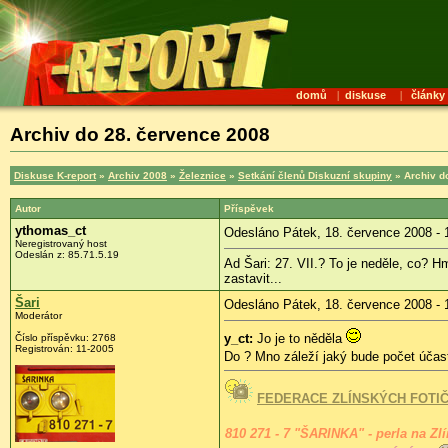
domů
|
diskuse
|
články
Archiv do 28. července 2008
Diskuse K-report
»
Archiv 2008
»
Železnice
»
Setkání členů Diskuzní skupiny
» Archiv d
Autor
Příspěvek
ythomas_ct
Odesláno Pátek, 18. července 2008 - 
Neregistrovaný host
Odeslán z:
85.71.5.19
Ad Šari: 27. VII.? To je neděle, co? 
zastavit...
Šari
Odesláno Pátek, 18. července 2008 - 
Moderátor
y_ct:
Jo je to něděla
Číslo příspěvku:
2768
Registrován:
11-2005
Do ? Mno záleží jaký bude počet účas
FEDERACE ZLÍNSKÝCH FOTI
810 271 - 7 "ŠARINKA" - perla na Zl