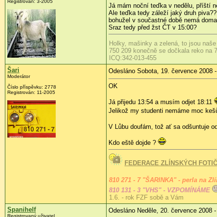
Registrován:
3-2005
Já mám noční teďka v nedělu, příští n
Ale teďka tedy záleží jaký druh piva
bohužel v součastné době nemá doma i
Sraz tedy před žst ČT v 15:00?
Holky, mašinky a zelená, to jsou naše
750 209 konečně se dočkala reko na 7
ICQ:342-013-455
Šari
Odesláno Sobota, 19. července 2008 -
Moderátor
OK
Číslo příspěvku:
2778
Registrován:
11-2005
Já přijedu 13:54 a musím odjet 18:11
Jelikož my studenti nemáme moc keš
V Lůbu doufám, tož ať sa odšuntuje od
Kdo eště dojde ?
FEDERACE ZLÍNSKÝCH FOTI
810 271 - 7 "ŠARINKA" - perla na Zl
810 131 - 3 "VHS" - VZPOMÍNÁME
1.6. - rok FZF sobě a Vám
Spanihelf
Odesláno Neděle, 20. července 2008 -
Registrovaný uživatel