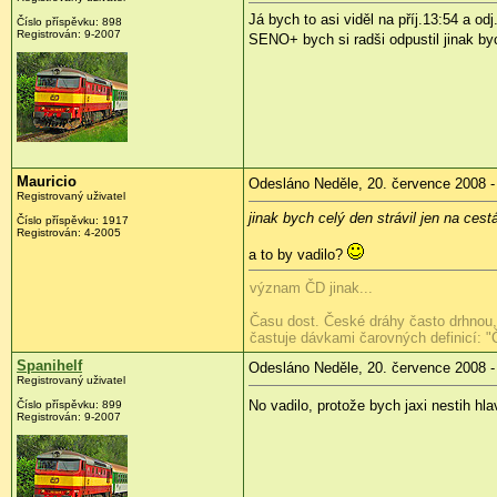
Já bych to asi viděl na příj.13:54 a odj
Číslo příspěvku:
898
Registrován:
9-2007
SENO+ bych si radši odpustil jinak by
Mauricio
Odesláno Neděle, 20. července 2008 -
Registrovaný uživatel
jinak bych celý den strávil jen na cest
Číslo příspěvku:
1917
Registrován:
4-2005
a to by vadilo?
význam ČD jinak...
Času dost. České dráhy často drhnou, 
častuje dávkami čarovných definicí: "
Spanihelf
Odesláno Neděle, 20. července 2008 -
Registrovaný uživatel
No vadilo, protože bych jaxi nestih hl
Číslo příspěvku:
899
Registrován:
9-2007