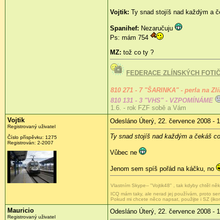
Vojtik:
Ty snad stojíš nad každým a č
Spanihef:
Nezaručuju
Ps: mám 754
MZ:
tož co ty ?
FEDERACE ZLÍNSKÝCH FOTI
810 271 - 7 "ŠARINKA" - perla na Zl
810 131 - 3 "VHS" - VZPOMÍNÁME
1.6. - rok FZF sobě a Vám
Vojtik
Odesláno Úterý, 22. července 2008 - 
Registrovaný uživatel
Ty snad stojíš nad každým a čekáš co
Číslo příspěvku:
1275
Registrován:
2-2007
Vůbec ne
Jenom sem spíš pořád na káčku, no
Vlastním Skype-- "Vojtik48" , tak kdyby chtěl n
ICQ mám taky, ale nerad jej používám, proto s
Pokud mi chcete něco napsat, použijte i SZ (iko
Mauricio
Odesláno Úterý, 22. července 2008 - 
Registrovaný uživatel