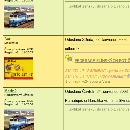
Registrován:
11-2006
....svlíkat ženský, do rána pít, ráno v
Šari
Odesláno Středa, 23. července 2008 -
Moderátor
odborník
Číslo příspěvku:
2830
Registrován:
11-2005
FEDERACE ZLÍNSKÝCH FOTI
810 271 - 7 "ŠARINKA" - perla na Zl
810 131 - 3 "VHS" - VZPOMÍNÁME
1.6. - rok FZF sobě a Vám
Marin2
Odesláno Čtvrtek, 24. července 2008 -
Registrovaný uživatel
Pamatuješ si Hanzlíka ve filmu Slvnos
Číslo příspěvku:
1047
Registrován:
11-2006
....svlíkat ženský, do rána pít, ráno v