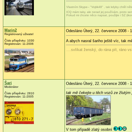
Vlastním Skype-- "Vojtik48" , tak kdyby chtěl n
ICQ mám taky, ale nerad jej používám, proto s
Pokud mi chcete něco napsat, použijte i SZ (iko
Marin2
Odesláno Úterý, 22. července 2008 - 
Registrovaný uživatel
A abych nasral šariho ještě víc, tak 
Číslo příspěvku:
1030
Registrován:
11-2006
....svlíkat ženský, do rána pít, ráno v
Šari
Odesláno Úterý, 22. července 2008 - 
Moderátor
tak mě čekejte u těch vozů ze žlutým
Číslo příspěvku:
2810
Registrován:
11-2005
V tom případě zlatý osobní