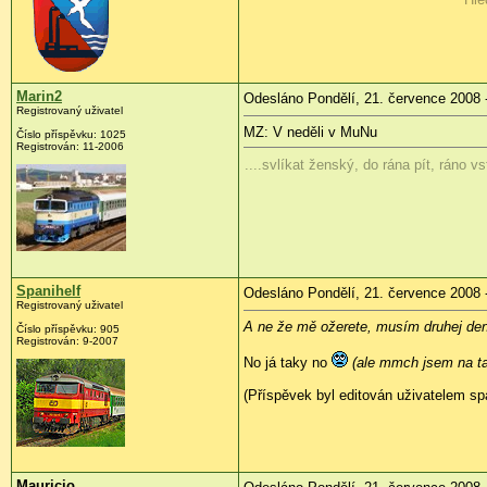
Marin2
Odesláno Pondělí, 21. července 2008 
Registrovaný uživatel
MZ: V neděli v MuNu
Číslo příspěvku:
1025
Registrován:
11-2006
....svlíkat ženský, do rána pít, ráno v
Spanihelf
Odesláno Pondělí, 21. července 2008 
Registrovaný uživatel
A ne že mě ožerete, musím druhej den
Číslo příspěvku:
905
Registrován:
9-2007
No já taky no
(ale mmch jsem na t
(Příspěvek byl editován uživatelem spa
Mauricio