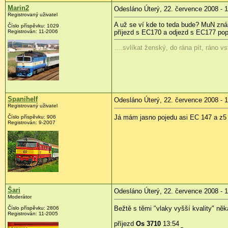
Marin2
Odesláno Úterý, 22. července 2008 - 
Registrovaný uživatel
A už se ví kde to teda bude? MuN znám
Číslo příspěvku:
1029
Registrován:
11-2006
příjezd s EC170 a odjezd s EC177 pop
....svlíkat ženský, do rána pít, ráno v
Spanihelf
Odesláno Úterý, 22. července 2008 - 
Registrovaný uživatel
Já mám jasno pojedu asi EC 147 a z5
Číslo příspěvku:
906
Registrován:
9-2007
Šari
Odesláno Úterý, 22. července 2008 - 
Moderátor
Bežtě s těmi "vlaky vyšší kvality" n
Číslo příspěvku:
2806
Registrován:
11-2005
příjezd
Os 3710
13:54