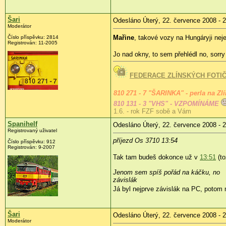
Šari
Odesláno Úterý, 22. července 2008 - 
Moderátor
Mařine
, takové vozy na Hungáryji nej
Číslo příspěvku:
2814
Registrován:
11-2005
Jo nad okny, to sem přehlédl no, sorr
FEDERACE ZLÍNSKÝCH FOTI
810 271 - 7 "ŠARINKA" - perla na Zl
810 131 - 3 "VHS" - VZPOMÍNÁME
1.6. - rok FZF sobě a Vám
Spanihelf
Odesláno Úterý, 22. července 2008 - 
Registrovaný uživatel
příjezd Os 3710 13:54
Číslo příspěvku:
912
Registrován:
9-2007
Tak tam budeš dokonce už v
13:51
(to
Jenom sem spíš pořád na káčku, no
závislák
Já byl nejprve závislák na PC, poto
Šari
Odesláno Úterý, 22. července 2008 - 
Moderátor