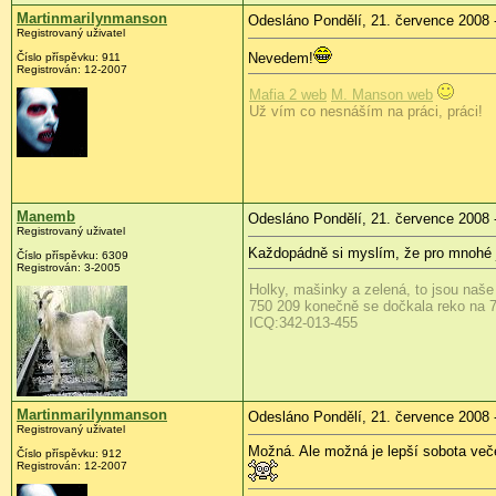
Martinmarilynmanson
Odesláno Pondělí, 21. července 2008 
Registrovaný uživatel
Nevedem!
Číslo příspěvku:
911
Registrován:
12-2007
Mafia 2 web
M. Manson web
Už vím co nesnáším na práci, práci!
Manemb
Odesláno Pondělí, 21. července 2008 
Registrovaný uživatel
Každopádně si myslím, že pro mnohé je
Číslo příspěvku:
6309
Registrován:
3-2005
Holky, mašinky a zelená, to jsou naše
750 209 konečně se dočkala reko na 7
ICQ:342-013-455
Martinmarilynmanson
Odesláno Pondělí, 21. července 2008 
Registrovaný uživatel
Možná. Ale možná je lepší sobota večer
Číslo příspěvku:
912
Registrován:
12-2007