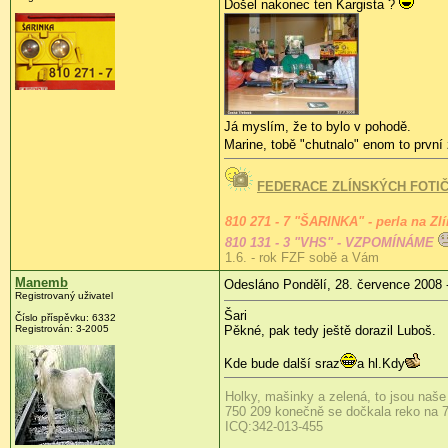
Došel nakonec ten Kargista ?
Já myslím, že to bylo v pohodě.
Marine, tobě "chutnalo" enom to první
FEDERACE ZLÍNSKÝCH FOTI
810 271 - 7 "ŠARINKA" - perla na Zl
810 131 - 3 "VHS" - VZPOMÍNÁME
1.6. - rok FZF sobě a Vám
Manemb
Odesláno Pondělí, 28. července 2008 
Registrovaný uživatel
Šari
Číslo příspěvku:
6332
Registrován:
3-2005
Pěkné, pak tedy ještě dorazil Luboš.
Kde bude další sraz
a hl.Kdy
Holky, mašinky a zelená, to jsou naše
750 209 konečně se dočkala reko na 7
ICQ:342-013-455