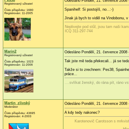
Odesláno Pondělí, 21. července 2008 
Registrovaný uživatel
Spanihelf: Si postojíš, no...:-)
Číslo příspěvku:
1680
Registrován:
11-2005
Jinak já bych to viděl na Vindobonu, 
Neplivejte pod stůl, jsou tam naši kam
ICQ 311-297-744
Marin2
Odesláno Pondělí, 21. července 2008 
Registrovaný uživatel
Tak jste mě teda překecali... já se ted
Číslo příspěvku:
1023
Registrován:
11-2006
Takže si to zrechnem: Pes38, Spainhe
práce...
....svlíkat ženský, do rána pít, ráno v
Martin_zlivský
Odesláno Pondělí, 21. července 2008 
Moderátor
A kdy tedy nakonec?
Číslo příspěvku:
43695
Registrován:
4-2003
Karotenovič Carotsson s mrkvis
Hle