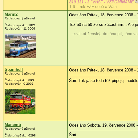
810 131 - 3 "VHS" - VZPOMÍNÁME
1.6. - rok FZF sobě a Vám
Marin2
Odesláno Pátek, 18. července 2008 - 
Registrovaný uživatel
Tož 50 na 50 že se zúčastním... Ale je
Číslo příspěvku:
1021
Registrován:
11-2006
....svlíkat ženský, do rána pít, ráno v
Spanihelf
Odesláno Pátek, 18. července 2008 - 
Registrovaný uživatel
Šari: Tak já se teda též připojuji ned
Číslo příspěvku:
893
Registrován:
9-2007
Manemb
Odesláno Sobota, 19. července 2008 -
Registrovaný uživatel
Šari
Číslo příspěvku:
6298