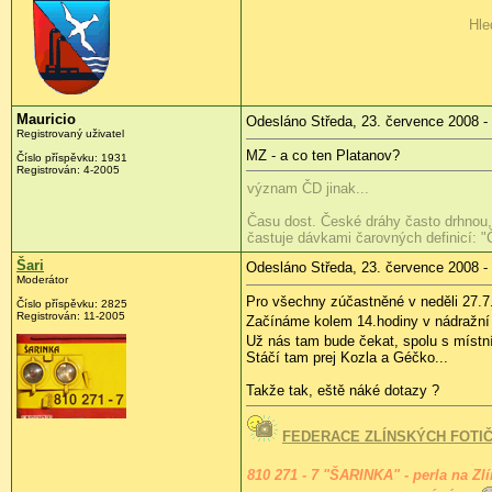
Hle
Mauricio
Odesláno Středa, 23. července 2008 -
Registrovaný uživatel
MZ - a co ten Platanov?
Číslo příspěvku:
1931
Registrován:
4-2005
význam ČD jinak...
Času dost. České dráhy často drhnou, 
častuje dávkami čarovných definicí: "
Šari
Odesláno Středa, 23. července 2008 -
Moderátor
Pro všechny zúčastněné v neděli 27.7.
Číslo příspěvku:
2825
Registrován:
11-2005
Začínáme kolem 14.hodiny v nádražní r
Už nás tam bude čekat, spolu s míst
Stáčí tam prej Kozla a Géčko...
Takže tak, eště náké dotazy ?
FEDERACE ZLÍNSKÝCH FOTI
810 271 - 7 "ŠARINKA" - perla na Zl