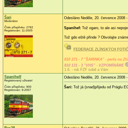
Šari
Odesláno Neděle, 20. července 2008 -
Moderátor
Číslo příspěvku:
2782
Spanihef:
Tož ogaro, to ale asi nepo
Registrován:
11-2005
Tož gdo eště přinde ? Obvolajte znám
FEDERACE ZLÍNSKÝCH FOTI
810 271 - 7 "ŠARINKA" - perla na Zl
810 131 - 3 "VHS" - VZPOMÍNÁME
1.6. - rok FZF sobě a Vám
Spanihelf
Odesláno Neděle, 20. července 2008 -
Registrovaný uživatel
Šari:
Tož já (snad)přijedu od Práglu 
Číslo příspěvku:
900
Registrován:
9-2007
Pes38