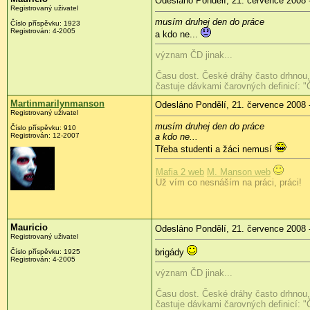
Odesláno Pondělí, 21. července 2008 
Registrovaný uživatel
musím druhej den do práce
Číslo příspěvku:
1923
Registrován:
4-2005
a kdo ne...
význam ČD jinak...
Času dost. České dráhy často drhnou, 
častuje dávkami čarovných definicí: "
Martinmarilynmanson
Odesláno Pondělí, 21. července 2008 
Registrovaný uživatel
musím druhej den do práce
Číslo příspěvku:
910
Registrován:
12-2007
a kdo ne...
Třeba studenti a žáci nemusí
Mafia 2 web
M. Manson web
Už vím co nesnáším na práci, práci!
Mauricio
Odesláno Pondělí, 21. července 2008 
Registrovaný uživatel
brigády
Číslo příspěvku:
1925
Registrován:
4-2005
význam ČD jinak...
Času dost. České dráhy často drhnou, 
častuje dávkami čarovných definicí: "