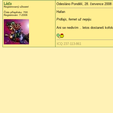
Láďa
Odesláno Pondělí, 28. července 2008 
Registrovaný uživatel
Hafan
Číslo příspěvku:
700
Registrován:
7-2006
Prdlajs, fernet už nepiju.
Ani se nedivím .. letos dostaneš kofo
ICQ 237-113-861