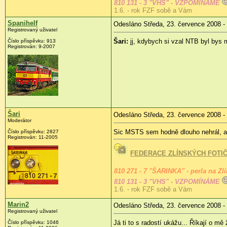
810 131 - 3 "VHS" - VZPOMÍNÁME
1.6. - rok FZF sobě a Vám
Spanihelf
Odesláno Středa, 23. července 2008 -
Registrovaný uživatel
Šari:
jj, kdybych si vzal NTB byl bys
Číslo příspěvku:
913
Registrován:
9-2007
Šari
Odesláno Středa, 23. července 2008 -
Moderátor
Sic MSTS sem hodně dlouho nehrál, al
Číslo příspěvku:
2827
Registrován:
11-2005
FEDERACE ZLÍNSKÝCH FOTI
810 271 - 7 "ŠARINKA" - perla na Zl
810 131 - 3 "VHS" - VZPOMÍNÁME
1.6. - rok FZF sobě a Vám
Marin2
Odesláno Středa, 23. července 2008 -
Registrovaný uživatel
Já ti to s radostí ukážu... Říkají o mě
Číslo příspěvku:
1046