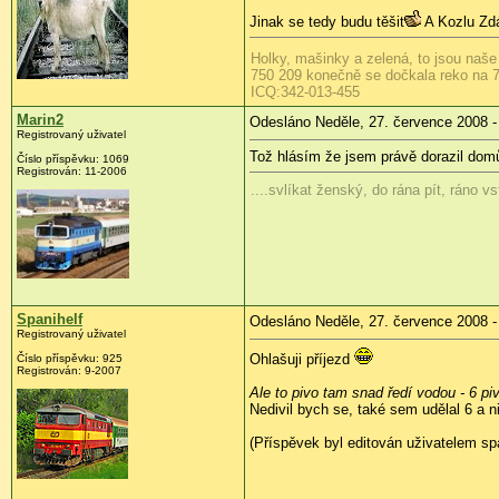
Jinak se tedy budu těšit
A Kozlu Zd
Holky, mašinky a zelená, to jsou naše
750 209 konečně se dočkala reko na 7
ICQ:342-013-455
Marin2
Odesláno Neděle, 27. července 2008 -
Registrovaný uživatel
Tož hlásím že jsem právě dorazil domů.
Číslo příspěvku:
1069
Registrován:
11-2006
....svlíkat ženský, do rána pít, ráno v
Spanihelf
Odesláno Neděle, 27. července 2008 -
Registrovaný uživatel
Ohlašuji příjezd
Číslo příspěvku:
925
Registrován:
9-2007
Ale to pivo tam snad ředí vodou - 6 piv
Nedivil bych se, také sem udělal 6 a ni
(Příspěvek byl editován uživatelem spa