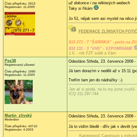
už dokonce i na některých webech
Číslo příspěvku:
2815
Registrován:
11-2005
Taky si říkám
Jo 51, nějak sem asi myslel na něco 
FEDERACE ZLÍNSKÝCH FOTI
810 271 - 7 "ŠARINKA" - perla na Zl
810 131 - 3 "VHS" - VZPOMÍNÁME
1.6. - rok FZF sobě a Vám
Pes38
Odesláno Středa, 23. července 2008 -
Registrovaný uživatel
Já tam dorazím v neděli až v 15:11 (p
Číslo příspěvku:
1690
Registrován:
11-2005
Trefím tam jen do nádražky :-)
Jen ať si pindá, na to my jsme zvyklí.
ICQ 311-297-744
Martin_zlivský
Odesláno Středa, 23. července 2008 -
Moderátor
Já to vidím bledě - dřív jak v devět (
Číslo příspěvku:
43710
Registrován:
4-2003
Karotenovič Carotsson s mrkvis