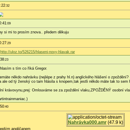
:22
:32
0:41
:09
by si mi to prosím znova.. předem děkuju
0:27
:29
:
http://uloz.to/526215/hlaseni-novy-hlavak.rar
:38
:23
lasím s tím co říká Gregor.
nemáte někdo nahrávku (nejlépe z prahy hl.n) anglického hlášení o zpoždění? (
a ale od tý ženský co tam hlásila s knopem,tak jestli někdo máte tak to sem 
tální krávovynu,prej: Omlouváme se za zpoždění vlaku,ZPOŽDĚNÝ osobní vlak 
rtintrainmaniac.)
:50
:40
Nahrávka000.amr
(47.9 k)
 teplým angličanem