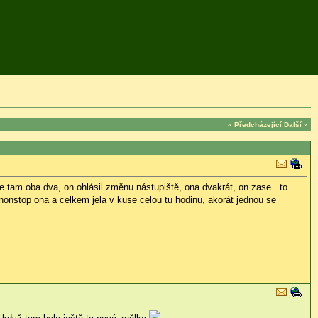
«
Předcházející
Další
»
se tam oba dva, on ohlásil změnu nástupiště, ona dvakrát, on zase...to
 nonstop ona a celkem jela v kuse celou tu hodinu, akorát jednou se