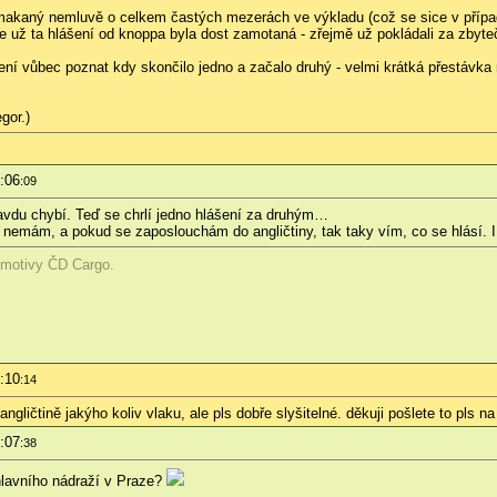
omakaný nemluvě o celkem častých mezerách ve výkladu (což se sice v případ
 už ta hlášení od knoppa byla dost zamotaná - zřejmě už pokládali za zbyte
í vůbec poznat kdy skončilo jedno a začalo druhý - velmi krátká přestávka 
gor.)
:06
:09
avdu chybí. Teď se chrlí jedno hlášení za druhým…
 nemám, a pokud se zaposlouchám do angličtiny, tak taky vím, co se hlásí. I
omotivy ČD Cargo.
:10
:14
ngličtině jakýho koliv vlaku, ale pls dobře slyšitelné. děkuji pošlete to pls na
:07
:38
hlavního nádraží v Praze?