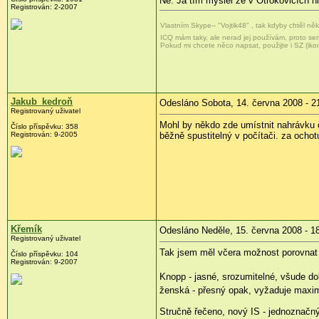
Ne. Já tím myslel že v Otrokovicích h
Registrován:
2-2007
Vlastním Skype-- "Vojtik48" , tak kdyby chtěl n
ICQ mám taky, ale nerad jej používám, proto s
Pokud mi chcete něco napsat, použijte i SZ (iko
Jakub_kedroň
Odesláno Sobota, 14. června 2008 - 2
Registrovaný uživatel
Mohl by někdo zde umístnit nahrávku 
Číslo příspěvku:
358
Registrován:
9-2005
běžně spustitelný v počítači. za ocho
Křemík
Odesláno Neděle, 15. června 2008 - 1
Registrovaný uživatel
Tak jsem měl včera možnost porovnat 
Číslo příspěvku:
104
Registrován:
9-2007
Knopp - jasné, srozumitelné, všude do
ženská - přesný opak, vyžaduje maximál
Stručně řečeno, nový IS - jednoznačný 