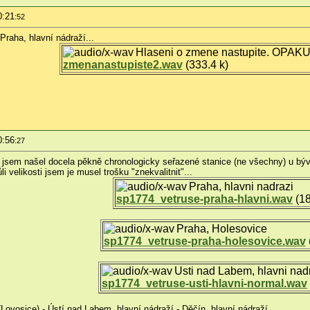
0:21
:52
 Praha, hlavní nádraží...
Hlaseni o zmene nastupite. OPAKU
zmenanastupiste2.wav
(333.4 k)
0:56
:27
k jsem našel docela pěkně chronologicky seřazené stanice (ne všechny) u bý
i velikosti jsem je musel trošku "znekvalitnit"...
Praha, hlavni nadrazi
sp1774_vetruse-praha-hlavni.wav
(18
Praha, Holesovice
sp1774_vetruse-praha-holesovice.wav
Usti nad Labem, hlavni nad
sp1774_vetruse-usti-hlavni-normal.wav
(Lovosice) - Ústí nad Labem, hlavní nádraží - Děčín, hlavní nádraží...