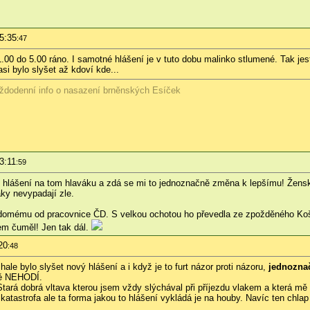
5:35
:47
.00 do 5.00 ráno. I samotné hlášení je v tuto dobu malinko stlumené. Tak jestl
asi bylo slyšet až kdoví kde...
ždodenní info o nasazení brněnských Esíček
3:11
:59
hlášení na tom hlaváku a zdá se mi to jednoznačně změna k lepšímu! Ženská
aky nevypadají zle.
idomému od pracovnice ČD. S velkou ochotou ho převedla ze zpožděného Koši
sem čuměl! Jen tak dál.
20
:48
 hale bylo slyšet nový hlášení a i když je to furt názor proti názoru,
jednozna
stě NEHODÍ.
Stará dobrá vltava kterou jsem vždy slýchával při příjezdu vlakem a která mě
 katastrofa ale ta forma jakou to hlášení vykládá je na houby. Navíc ten chlap