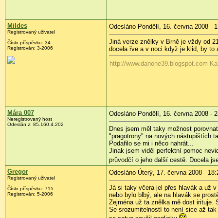
Mildes
Odesláno Pondělí, 16. června 2008 - 1
Registrovaný uživatel
Jiná verze znělky v Brně je vždy od 21
Číslo příspěvku:
34
Registrován:
3-2006
docela řve a v noci když je klid, by to 
http://www.danone39.blogspot.com Ka
Mára 007
Odesláno Pondělí, 16. června 2008 - 2
Neregistrovaný host
Odeslán z:
85.160.4.202
Dnes jsem měl taky možnost porovnat 
"pragotrony" na nových nástupištích t
Podařilo se mi i něco nahrát...
Jinak jsem viděl perfektní pomoc nev
průvodčí o jeho další cestě. Docela j
Gregor
Odesláno Úterý, 17. června 2008 - 18:
Registrovaný uživatel
Já si taky včera jel přes hlavák a už v
Číslo příspěvku:
715
Registrován:
5-2006
nebo bylo blbý, ale na hlavák se pro
Zejména už ta znělka mě dost irituje. 
Se srozumitelností to není sice až tak