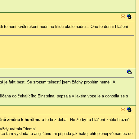
i to není kvůli rušení nočního klidu okolo nádru... Ono to denní hlášení
 je fakt best. Se srozumitelností jsem žádný problém neměl. A
čana do čekajícího Einsteina, popsala v jakém voze je a dohodla se s
čně změna k horšímu
a to bez debat. Ne že by to hlášení znělo hrozně
 vždy uvítala "doma".
 co tam vykládá tu angličtinu mi připadá jak ňákej přiteplenej větnamec co