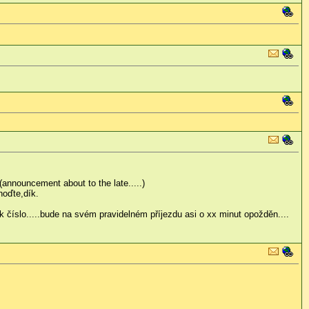
announcement about to the late.....)
hoďte,dík.
číslo.....bude na svém pravidelném příjezdu asi o xx minut opožděn....