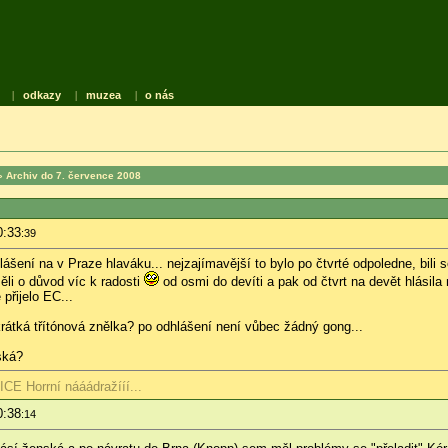
|
odkazy
|
muzea
|
o nás
 Archiv do 7. července 2008
0:33
:39
ášení na v Praze hlaváku... nejzajímavější to bylo po čtvrté odpoledne, bili 
ěli o důvod víc k radosti
od osmi do devíti a pak od čtvrt na devět hlásila
přijelo EC...
 krátká třítónová znělka? po odhlášení není vůbec žádný gong...
ská?
CE Horrní nááádražííí...
0:38
:14