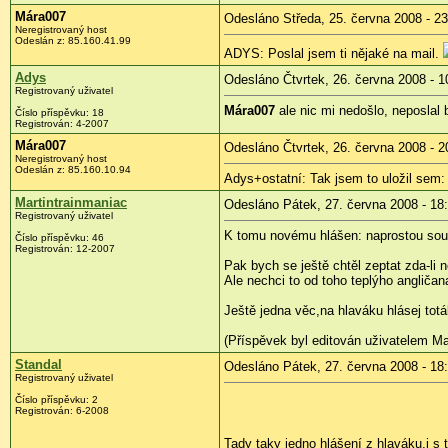
Mára007
Odesláno Středa, 25. června 2008 - 23
Neregistrovaný host
Odeslán z:
85.160.41.99
ADYS: Poslal jsem ti nějaké na mail.
Adys
Odesláno Čtvrtek, 26. června 2008 - 1
Registrovaný uživatel
Mára007
ale nic mi nedošlo, neposlal 
Číslo příspěvku:
18
Registrován:
4-2007
Mára007
Odesláno Čtvrtek, 26. června 2008 - 2
Neregistrovaný host
Odeslán z:
85.160.10.94
Adys+ostatní: Tak jsem to uložil sem
Martintrainmaniac
Odesláno Pátek, 27. června 2008 - 18
Registrovaný uživatel
K tomu novému hlášen: naprostou souh
Číslo příspěvku:
46
Registrován:
12-2007
Pak bych se ještě chtěl zeptat zda-li 
Ale nechci to od toho teplýho angličan
Ještě jedna věc,na hlaváku hlásej to
(Příspěvek byl editován uživatelem Ma
Standal
Odesláno Pátek, 27. června 2008 - 18
Registrovaný uživatel
Číslo příspěvku:
2
Registrován:
6-2008
Tady taky jedno hlášení z hlaváku,i s