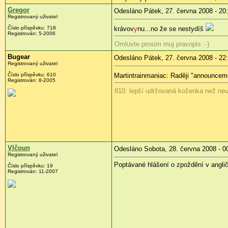
Gregor
Odesláno Pátek, 27. června 2008 - 20
Registrovaný uživatel
Číslo příspěvku:
718
krávov
y
nu...no že se nestydíš
Registrován:
5-2006
Omluvte prosim muj pravopis :-)
Bugear
Odesláno Pátek, 27. června 2008 - 22
Registrovaný uživatel
Číslo příspěvku:
610
Martintrainmaniac: Raději "announceme
Registrován:
8-2005
810: lepší udržovaná koženka než neu
Vlčoun
Odesláno Sobota, 28. června 2008 - 0
Registrovaný uživatel
Poptávané hlášení o zpoždění v anglič
Číslo příspěvku:
19
Registrován:
11-2007