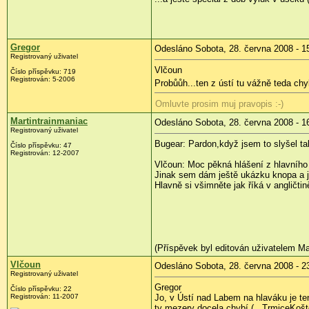
Gregor
Odesláno Sobota, 28. června 2008 - 1
Registrovaný uživatel
Vlčoun
Číslo příspěvku:
719
Registrován:
5-2006
Probůůh...ten z ústí tu vážně teda ch
Omluvte prosim muj pravopis :-)
Martintrainmaniac
Odesláno Sobota, 28. června 2008 - 1
Registrovaný uživatel
Bugear: Pardon,když jsem to slyšel ta
Číslo příspěvku:
47
Registrován:
12-2007
Vlčoun: Moc pěkná hlášení z hlavního 
Jinak sem dám ještě ukázku knopa a j
Hlavně si všimněte jak říká v angličtin
(Příspěvek byl editován uživatelem Ma
Vlčoun
Odesláno Sobota, 28. června 2008 - 2
Registrovaný uživatel
Gregor
Číslo příspěvku:
22
Registrován:
11-2007
Jo, v Ústí nad Labem na hlaváku je te
ty mezery docela chybí (...TrmiceKošto