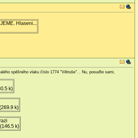
JEME. Hlaseni...
valého spěšného vlaku číslo 1774 "Větruše"... Nu, posuďte sami,
0.5 k)
(269.9 k)
razi
(146.5 k)