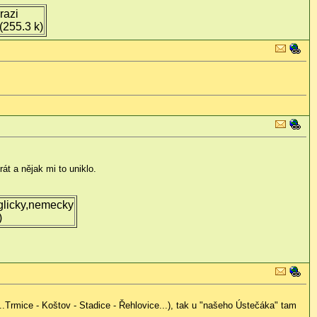
razi
(255.3 k)
t a nějak mi to uniklo.
glicky,nemecky
)
Trmice - Koštov - Stadice - Řehlovice...), tak u "našeho Ústečáka" tam