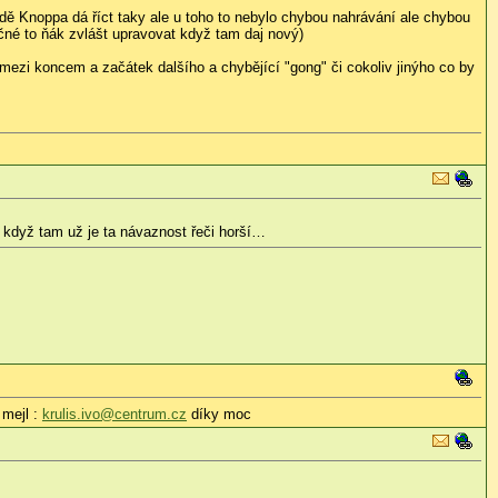
ě Knoppa dá říct taky ale u toho to nebylo chybou nahrávání ale chybou
čné to ňák zvlášt upravovat když tam daj nový)
mezi koncem a začátek dalšího a chybějící "gong" či cokoliv jinýho co by
 když tam už je ta návaznost řeči horší…
 mejl :
krulis.ivo@centrum.cz
díky moc