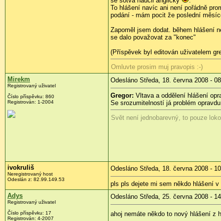
se sotva naučil anglicky
.
To hlášení navíc ani není pořádně pr
podání - mám pocit že poslední měsíce
Zapoměl jsem dodat. během hlášení nen
se dalo považovat za "konec"
(Příspěvek byl editován uživatelem gre
Omluvte prosim muj pravopis :-)
Mirekm
Odesláno Středa, 18. června 2008 - 08
Registrovaný uživatel
Gregor:
Vltava a oddělení hlášení opr
Číslo příspěvku:
860
Registrován:
1-2004
Se srozumitelností já problém opravdu
Svět není jednobarevný, to pouze lok
ivokruliš
Odesláno Středa, 18. června 2008 - 10
Neregistrovaný host
Odeslán z:
82.99.149.53
pls pls dejete mi sem někdo hlášení v a
Adys
Odesláno Středa, 25. června 2008 - 14
Registrovaný uživatel
Číslo příspěvku:
17
ahoj nemáte někdo to nový hlášení z 
Registrován:
4-2007