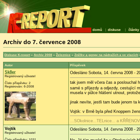
domů
|
diskuse
|
články
Archiv do 7. července 2008
Diskuse K-report
»
Archiv 2008
»
Železnice
»
Znělky a gongy na nádražích a ve vlacích
»
Autor
Příspěvek
Sk8er
Odesláno Sobota, 14. června 2008 - 2
Registrovaný uživatel
tak jsem měl včera čas a poslouchal hl
Číslo příspěvku:
2
Registrován:
6-2008
samé s příjezdy a odjezdy, cestující m
musela v půlce hlášení utnout, protože 
jinak nevíte, jestli tam bude jenom ta
Vojtik: v Brně byla před Knoppem žen
...SOkolnice...TELnice... a KŘŘENOVI
Vojtik
Odesláno Sobota, 14. června 2008 - 2
Registrovaný uživatel
Číslo příspěvku:
1031