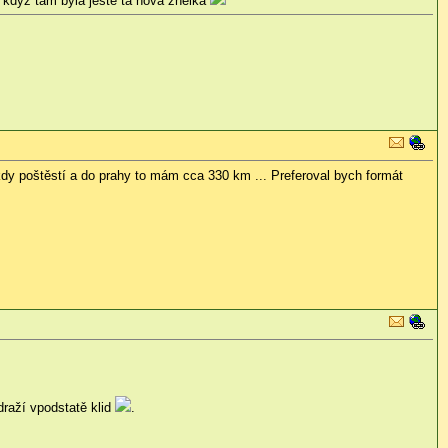
 když tam byla ještě ta nová znělka
y poštěstí a do prahy to mám cca 330 km ... Preferoval bych formát
draží vpodstatě klid
.