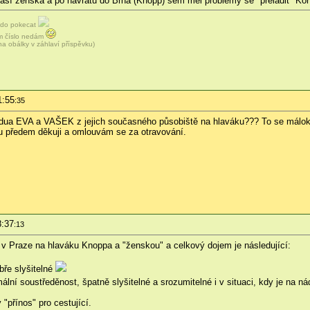
lásí ženská a po návratu do Brna (Knopp) sem měl problémy se "přeladit" Kór
ěkdo pokecat
em číslo nedám
na obálky v záhlaví příspěvku)
1:55
:35
dua EVA a VAŠEK z jejich současného působiště na hlaváku??? To se málokd
tu předem děkuji a omlouvám se za otravování.
8:37
:13
v Praze na hlaváku Knoppa a "ženskou" a celkový dojem je následující:
bře slyšitelné
ní soustředěnost, špatně slyšitelné a srozumitelné i v situaci, kdy je na ná
"přínos" pro cestující.