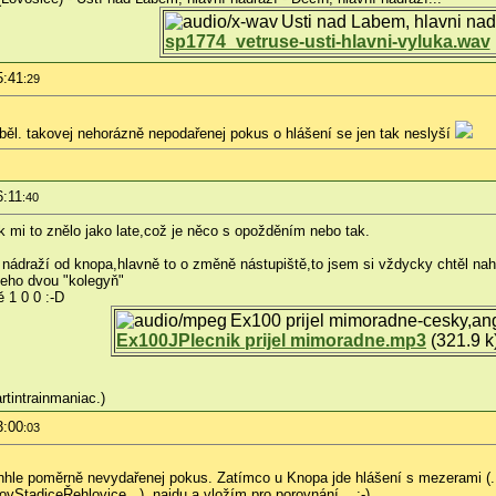
Usti nad Labem, hlavni nad
sp1774_vetruse-usti-hlavni-vyluka.wav
5:41
:29
yběl. takovej nehorázně nepodařenej pokus o hlášení se jen tak neslyší
6:11
:40
k mi to znělo jako late,což je něco s opožděním nebo tak.
nádraží od knopa,hlavně to o změně nástupiště,to jsem si vždycky chtěl nahrá
eho dvou "kolegyň"
ě 1 0 0 :-D
Ex100 prijel mimoradne-cesky,an
Ex100JPlecnik prijel mimoradne.mp3
(321.9 k
rtintrainmaniac.)
3:00
:03
nhle poměrně nevydařenej pokus. Zatímco u Knopa jde hlášení s mezerami (...
vStadiceŘehlovice...), najdu a vložím pro porovnání... ;-)