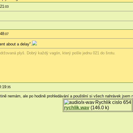
:21
:03
:48
:07
nt about a delay".
držovaná plyš. Dobrý každý vagón, který pošle jednu 021 do šrotu.
0:19
:35
tině nemám, ale po hodině prohledávání a pouštění si všech nahrávek jsem nar
Rychlik cislo 654
rychlik.wav
(146.0 k)