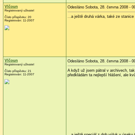
Vlčoun
Odesláno Sobota, 28. června 2008 - 0
Registrovaný uživatel
...a ještě druhá várka, také ze stanice
Číslo příspěvku:
20
Registrován:
11-2007
Vlčoun
Odesláno Sobota, 28. června 2008 - 0
Registrovaný uživatel
A když už jsem pátral v archivech, ta
Číslo příspěvku:
21
Registrován:
11-2007
předkládám ta nejlepší hlášení, ale kvůl
...a ještě speciál z dob výluk v úseku 