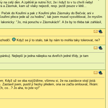
a celý den. A zpětně je nutno říct, že i když to v tu chvíli nebyl
va a Zásmuk, kam už vlaky nejezdí, resp. jezdí pouze v létě...
z Peček do Kouřimi a pak z Kouřimi přes Zásmuky do Bečvár, ani v
 Kouřimi přece jede až za hodinu", tak jsem musel vysvětlovat, že myslím
 lakonicky: "Jo, má poruchu v Zásmukách". A že by to třeba tak zahlásil,
rozhodčí.
Když se jí to stalo, tak by nám to mohla taky tolerovat, ne?
pánku). Nejlepší je jedna nálepka na dveřích jedné třídy, je tam
m. Když už se oba rozjíždíme, všimnu si, že na zastávce stojí jistá
. Zastavil jsem, pustil jí hezky předem, ona se začla omlouvat, říkám:
, co...? Jo aha, to jste vy!"