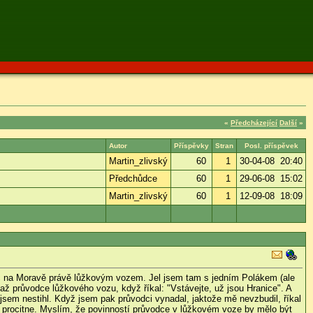
«
Předcházející
Další
»
Autor
Příspěvky
Stran
Posl. příspěvek
Martin_zlivský
60
1
30-04-08 20:40
Předchůdce
60
1
29-06-08 15:02
Martin_zlivský
60
1
12-09-08 18:09
ic na Moravě právě lůžkovým vozem. Jel jsem tam s jedním Polákem (ale
 až průvodce lůžkového vozu, když říkal: "Vstávejte, už jsou Hranice". A
sem nestihl. Když jsem pak průvodci vynadal, jaktože mě nevzbudil, říkal
ku procitne. Myslím, že povinností průvodce v lůžkovém voze by mělo být