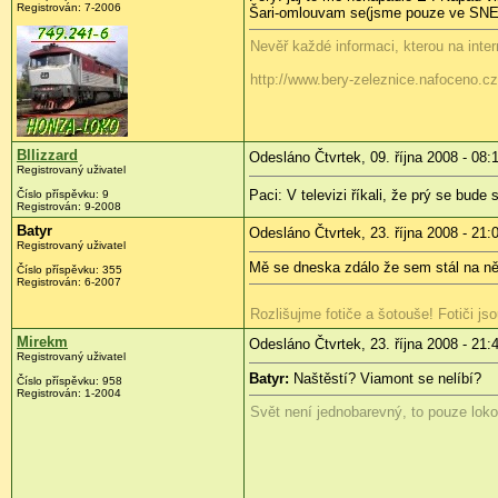
Registrován:
7-2006
Šari-omlouvam se(jsme pouze ve SN
Nevěř každé informaci, kterou na inter
http://www.bery-zeleznice.nafoceno.cz
Bllizzard
Odesláno Čtvrtek, 09. října 2008 - 08:
Registrovaný uživatel
Paci: V televizi říkali, že prý se bude
Číslo příspěvku:
9
Registrován:
9-2008
Batyr
Odesláno Čtvrtek, 23. října 2008 - 21:
Registrovaný uživatel
Mě se dneska zdálo že sem stál na ně
Číslo příspěvku:
355
Registrován:
6-2007
Rozlišujme fotiče a šotouše! Fotiči js
Mirekm
Odesláno Čtvrtek, 23. října 2008 - 21:
Registrovaný uživatel
Batyr:
Naštěstí? Viamont se nelíbí?
Číslo příspěvku:
958
Registrován:
1-2004
Svět není jednobarevný, to pouze lok