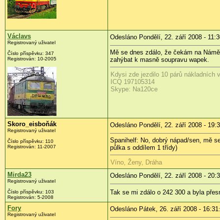
Václavs
Odesláno Pondělí, 22. září 2008 - 11:
Registrovaný uživatel
Mě se dnes zdálo, že čekám na Náměstí 
Číslo příspěvku:
347
Registrován:
10-2005
zahýbat k masně soupravu wapek.
Kdysi zde jezdilo 10 párů nákladních v
ICQ 197105314
Skype: Na120ce
Skoro_eisboňák
Odesláno Pondělí, 22. září 2008 - 19:
Registrovaný uživatel
Spanihelf: No, dobrý nápad/sen, mě se
Číslo příspěvku:
110
Registrován:
11-2007
půlka s oddílem 1 třídy)
Víno, Ženy, Dráha
Mirda23
Odesláno Pondělí, 22. září 2008 - 20:
Registrovaný uživatel
Tak se mi zdálo o 242 300 a byla přes
Číslo příspěvku:
103
Registrován:
5-2008
Fory
Odesláno Pátek, 26. září 2008 - 16:31
Registrovaný uživatel