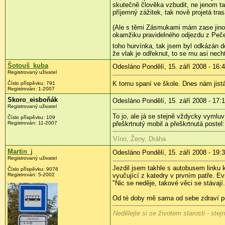
skutečně člověka vzbudit, ne jenom tak
příjemný zážitek, tak nově projetá tra
(Ale s těmi Zásmukami mám zase jinou
okamžiku pravidelného odjezdu z Peček
toho hurvínka, tak jsem byl odkázán 
že vlak je odřeknut, to se mu asi necht
Šotouš_kuba
Odesláno Pondělí, 15. září 2008 - 16:
Registrovaný uživatel
K tomu spaní ve škole. Dnes nám jistá 
Číslo příspěvku:
791
Registrován:
1-2007
Skoro_eisboňák
Odesláno Pondělí, 15. září 2008 - 17:
Registrovaný uživatel
To jo, ale já se stejně vždycky vymluv
Číslo příspěvku:
109
Registrován:
11-2007
přeškrtnutý mobil a přeškrtnutá postel:
Víno, Ženy, Dráha
Martin_j
Odesláno Pondělí, 15. září 2008 - 19:
Registrovaný uživatel
Jezdil jsem takhle s autobusem linku 
Číslo příspěvku:
9076
Registrován:
5-2002
vyučující z katedry v prvním patře. Ev
"Nic se neděje, takové věci se stávají
Od té doby mě sama od sebe zdraví p
Nedělejte si se životem starosti - ste