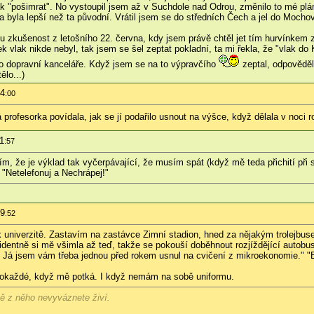
 "pošimrat". No vystoupil jsem až v Suchdole nad Odrou, změnilo to mé plány n
sa byla lepší než ta původní. Vrátil jsem se do středních Čech a jel do Mocho
 zkušenost z letošního 22. června, kdy jsem právě chtěl jet tím hurvínkem 
 vlak nikde nebyl, tak jsem se šel zeptat pokladní, ta mi řekla, že "vlak do
do dopravní kanceláře. Když jsem se na to výpravčího
zeptal, odpověděl
ělo...)
44
:00
profesorka povídala, jak se jí podařilo usnout na výšce, když dělala v noci 
11
:57
ím, že je výklad tak vyčerpávající, že musím spát (když mě teda přichití při s
 "Netelefonuj a Nechrápej!"
39
:52
k univerzitě. Zastavím na zastávce Zimní stadion, hned za nějakým trolejbuse
identně si mě všimla až teď, takže se pokouší doběhnout rozjíždějící autobus
. Já jsem vám třeba jednou před rokem usnul na cvičení z mikroekonomie." "Eh
okaždé, když mě potká. I když nemám na sobě uniformu.
jně z něho nevyváznete živí.