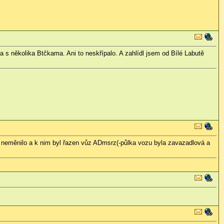
a s několika Btčkama. Ani to neskřípalo. A zahlídl jsem od Bílé Labutě
c neměnilo a k nim byl řazen vůz ADmsrz(-půlka vozu byla zavazadlová a