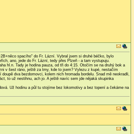
2B+něco spacího" do Fr. Lázní. Vybral jsem si druhé béčko, bylo
ch, ano, jede do Fr. Lázní, tedy přes Plzeň - a tam vystupuju.
ha hl.n. Tady je hodina pauza, od tři do 4:15. Otočím se na druhý bok a
zni v šest ráno, ještě za tmy, kde to jsem? Vylezu z kupé, nestačím
ají doupě dva bezdomovci, kolem nich hromada bordelu. Snad mě neokradli,
ct, to už nestihnu, ach jo. A ještě navíc sem jde nějaká skupinka
vdová. Už hodinu a půl tu stojíme bez lokomotivy a bez topení a čekáme na