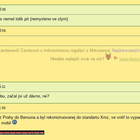
8
:38
ys nemel tolik pit (nemysleno ve zlym).
8
:59
arotenovič Carotsson s mrkvistorovou regulací z Mrkvanova:
Nejdokonalejší
Hledáte nejlepší zvuk na síti?
www.dancer
5
:11
bu, začal jsi už dávno, ne?
1
:56
 Prahy do Berouna a byl rekonstruovanej do standartu Xmz, ve vnitř to vypad
l mobil