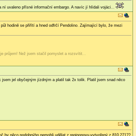
í uvaleno přísné informační embargo. A navíc jí hlídali vojáci...
půl hodině se přiřítí a hned odfrčí Pendolino. Zajímající bylo, že mezi
e průjem! Než jsem stačil pomyslet a rozsvítit...
em jel obyčejným jízdným a platil tak 2x tolik. Platil jsem snad něco
proč by něco podobnýho nemohli udělat z reginonovy-vytvořený z 810.271??