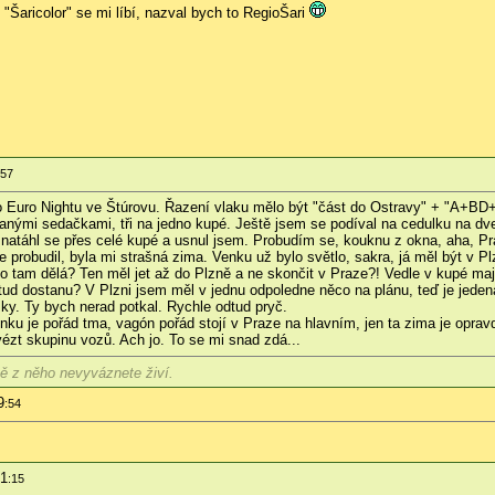
"Šaricolor" se mi líbí, nazval bych to RegioŠari
:57
o Euro Nightu ve Štúrovu. Řazení vlaku mělo být "část do Ostravy" + "A+BD+
ými sedačkami, tři na jedno kupé. Ještě jsem se podíval na cedulku na dveří
 natáhl se přes celé kupé a usnul jsem. Probudím se, kouknu z okna, aha, Pra
probudil, byla mi strašná zima. Venku už bylo světlo, sakra, já měl být v Pl
co tam dělá? Ten měl jet až do Plzně a ne skončit v Praze?! Vedle v kupé m
tud dostanu? V Plzni jsem měl v jednu odpoledne něco na plánu, teď je jedená
sky. Ty bych nerad potkal. Rychle odtud pryč.
enku je pořád tma, vagón pořád stojí v Praze na hlavním, jen ta zima je opra
ézt skupinu vozů. Ach jo. To se mi snad zdá...
jně z něho nevyváznete živí.
9
:54
01
:15