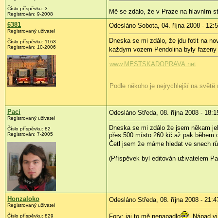
Číslo příspěvku:
3
Mě se zdálo, že v Praze na hlavním stá
Registrován:
9-2008
6381
Odesláno Sobota, 04. října 2008 - 12:
Registrovaný uživatel
Dneska se mi zdálo, že jdu fotit na nov
Číslo příspěvku:
1163
Registrován:
10-2006
každym vozem Pendolina byly řazeny 
www.MESTSKADOPRAVA.net
Podle někoho je nejrychlejší na světě 
Paci
Odesláno Středa, 08. října 2008 - 18:1
Registrovaný uživatel
Dneska se mi zdálo že jsem někam jel 
Číslo příspěvku:
82
Registrován:
7-2005
přes 500 místo 260 kč až pak během c
Četl jsem že máme hledat ve snech růz
(Příspěvek byl editován uživatelem Pa
Honzaloko
Odesláno Středa, 08. října 2008 - 21:4
Registrovaný uživatel
Fory: jaj to mě nenapadlo
. Nápad v
Číslo příspěvku:
829