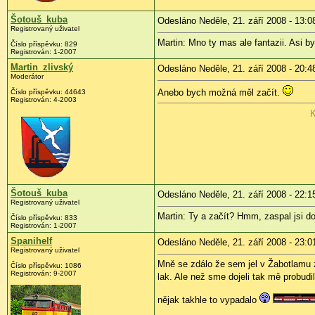
Šotouš_kuba
Odesláno Neděle, 21. září 2008 - 13:0
Registrovaný uživatel
Martin: Mno ty mas ale fantazii. Asi b
Číslo příspěvku:
829
Registrován:
1-2007
Martin_zlivský
Odesláno Neděle, 21. září 2008 - 20:4
Moderátor
Anebo bych možná měl začít.
Číslo příspěvku:
44643
Registrován:
4-2003
K
Šotouš_kuba
Odesláno Neděle, 21. září 2008 - 22:1
Registrovaný uživatel
Martin: Ty a začít? Hmm, zaspal jsi do
Číslo příspěvku:
833
Registrován:
1-2007
Spanihelf
Odesláno Neděle, 21. září 2008 - 23:0
Registrovaný uživatel
Mně se zdálo že sem jel v Žabotlamu z
Číslo příspěvku:
1086
Registrován:
9-2007
lak. Ale než sme dojeli tak mě probudi
nějak takhle to vypadalo