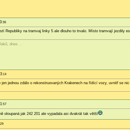
30
:36
Republiky na tramvaj linky 5 ale dlouho to trvalo. Místo tramvají jezdily es
laků, dnes ...
33
:14
 jen jednou zdálo o rekonstruovaných Krakenech na řídící vozy, uvnitř se ni
31
:57
ně oloupaná jak 242 201 ale vypadala asi dvakrát tak větší
.
:29