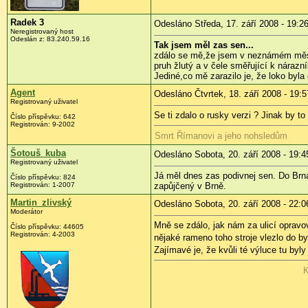
Radek 3
Odesláno Středa, 17. září 2008 - 19:2
Neregistrovaný host
Odeslán z:
83.240.59.16
Tak jsem měl zas sen...
zdálo se mě,že jsem v neznámém měst
pruh žlutý a v čele směřující k nárazn
Jediné,co mě zarazilo je, že loko byla
Agent
Odesláno Čtvrtek, 18. září 2008 - 19:5
Registrovaný uživatel
Se ti zdalo o rusky verzi ? Jinak by t
Číslo příspěvku:
642
Registrován:
9-2002
Smrt Římanovi a jeho nohsledům
Šotouš_kuba
Odesláno Sobota, 20. září 2008 - 19:4
Registrovaný uživatel
Já měl dnes zas podivnej sen. Do Brna
Číslo příspěvku:
824
Registrován:
1-2007
zapůjčený v Brně.
Martin_zlivský
Odesláno Sobota, 20. září 2008 - 22:0
Moderátor
Mně se zdálo, jak nám za ulicí opravova
Číslo příspěvku:
44605
Registrován:
4-2003
nějaké rameno toho stroje vlezlo do by
Zajímavé je, že kvůli té výluce tu by
K