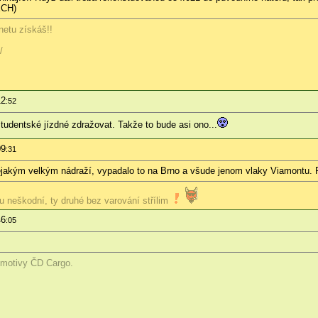
ECH)
netu získáš!!
/
12
:52
 studentské jízdné zdražovat. Takže to bude asi ono...
09
:31
jakým velkým nádraží, vypadalo to na Brno a všude jenom vlaky Viamontu. P
ou neškodní, ty druhé bez varování střílim
46
:05
omotivy ČD Cargo.