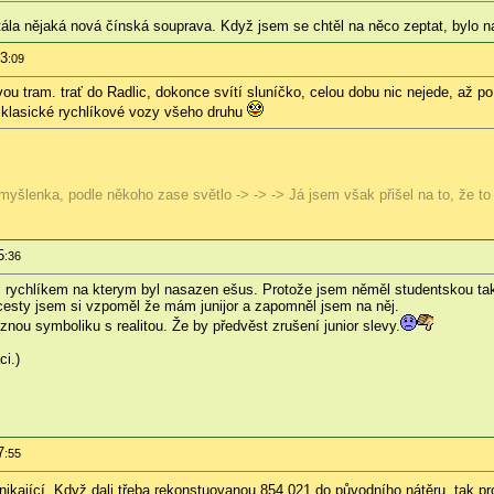
la nějaká nová čínská souprava. Když jsem se chtěl na něco zeptat, bylo na n
53
:09
ou tram. trať do Radlic, dokonce svítí sluníčko, celou dobu nic nejede, až po 
klasické rychlíkové vozy všeho druhu
myšlenka, podle někoho zase světlo -> -> -> Já jsem však přišel na to, že to j
5
:36
rychlíkem na kterym byl nasazen ešus. Protože jsem něměl studentskou tak js
esty jsem si vzpoměl že mám junijor a zapomněl jsem na něj.
nou symboliku s realitou. Že by předvěst zrušení junior slevy.
ci.)
7
:55
inikající. Když dali třeba rekonstuovanou 854.021 do původního nátěru, tak 