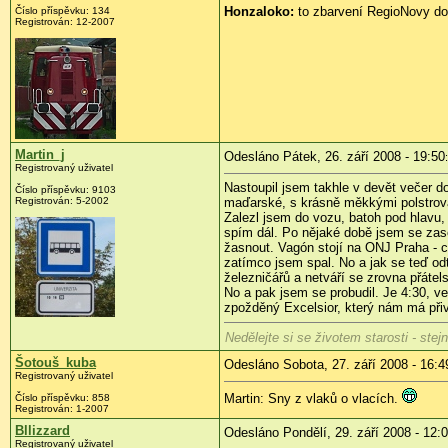
Honzaloko:
to zbarvení RegioNovy do 
Číslo příspěvku:
134
Registrován:
12-2007
Martin_j
Odesláno Pátek, 26. září 2008 - 19:50
Registrovaný uživatel
Nastoupil jsem takhle v devět večer d
Číslo příspěvku:
9103
Registrován:
5-2002
maďarské, s krásně měkkými polstrovan
Zalezl jsem do vozu, batoh pod hlavu,
spím dál. Po nějaké době jsem se zase 
žasnout. Vagón stojí na ONJ Praha - 
zatímco jsem spal. No a jak se teď od
železničářů a netváří se zrovna přátel
No a pak jsem se probudil. Je 4:30, v
zpožděný Excelsior, který nám má přiv
Nedělejte si se životem starosti - ste
Šotouš_kuba
Odesláno Sobota, 27. září 2008 - 16:4
Registrovaný uživatel
Martin: Sny z vlaků o vlacích.
Číslo příspěvku:
858
Registrován:
1-2007
Bllizzard
Odesláno Pondělí, 29. září 2008 - 12:
Registrovaný uživatel