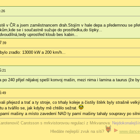
6
:26
ě v ČR a jsem zaměstnancem drah.Stojím v hale depa a předemnou se přetí
íkům,kde se i součastně sužuje do prostředka,do šipky...
 dvoudílná,tedy uprostřed kloub bes kabin...
7
:39
o bylo zradlo: 13000 kW a 200 km/h...
5
:21
 po 240 přijel nějakej spešl konvoj mašin, mezi nima i lamina a taurus (že b
6
:49
li přejezd a trať a ty stroje, co trhaly koleje a čistily štěrk byly strašně vel
tu a tvářilo se, jak kdyby mě chtělo sežrat.
ly parní mašiny a místo zavedení NAD ty parní mašiny tahaly soupravy po siln
arotenovič Carotsson s mrkvistorovou regulací z Mrkvanova:
Nejdokonalejší
Hledáte nejlepší zvuk na síti?
www.dancer