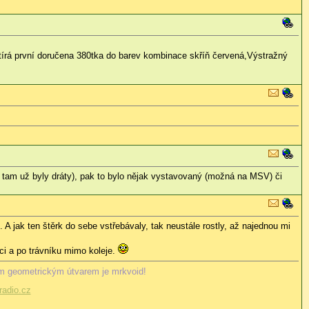
rá první doručena 380tka do barev kombinace skříň červená,Výstražný
y tam už byly dráty), pak to bylo nějak vystavovaný (možná na MSV) či
ký. A jak ten štěrk do sebe vstřebávaly, tak neustále rostly, až najednou mi
ici a po trávníku mimo koleje.
m geometrickým útvarem je mrkvoid!
adio.cz