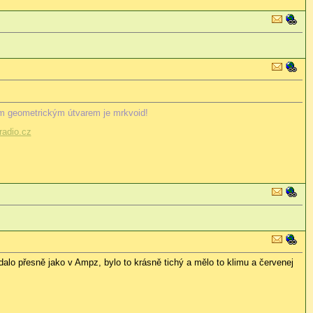
m geometrickým útvarem je mrkvoid!
adio.cz
alo přesně jako v Ampz, bylo to krásně tichý a mělo to klimu a červenej