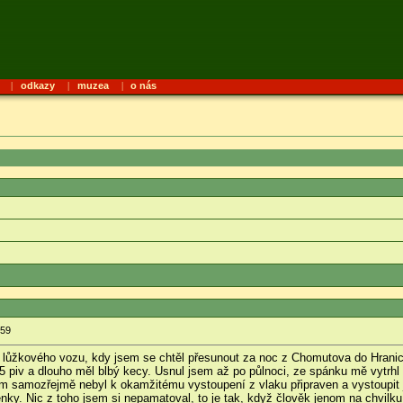
|
odkazy
|
muzea
|
o nás
:59
z lůžkového vozu, kdy jsem se chtěl přesunout za noc z Chomutova do Hran
i 5 piv a dlouho měl blbý kecy. Usnul jsem až po půlnoci, ze spánku mě vytrhl
em samozřejmě nebyl k okamžitému vystoupení z vlaku připraven a vystoupit j
denky. Nic z toho jsem si nepamatoval, to je tak, když člověk jenom na chvil