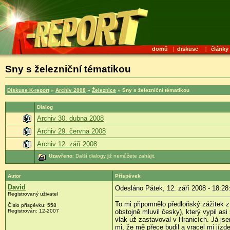
domů
|
diskuse
|
články
Sny s železniční tématikou
Diskuse K-report
»
Archiv 2008
»
Železnice
» Sny s železniční tématikou
Dialog
Archiv 30. dubna 2008
Archiv 29. června 2008
Archiv 12. září 2008
Uzavřeno
: Další dialogy již nemůžete zahájit.
Autor
Příspěvek
David
Odesláno Pátek, 12. září 2008 - 18:28
Registrovaný uživatel
To mi připomnělo předloňský zážitek 
Číslo příspěvku:
558
Registrován:
12-2007
obstojně mluvil česky), který vypil as
vlak už zastavoval v Hranicích. Já js
mi, že mě přece budil a vracel mi jíz