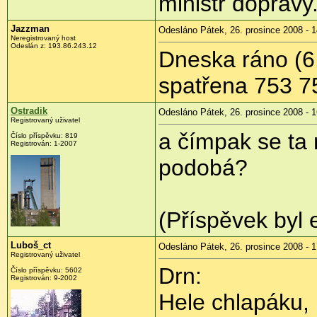
ministr dopravy
Jazzman
Odesláno Pátek, 26. prosince 2008 - 1
Neregistrovaný host
Odeslán z:
193.86.243.12
Dneska ráno (6
spatřena 753 7
Ostradik
Odesláno Pátek, 26. prosince 2008 - 1
Registrovaný uživatel
a čímpak se ta 
Číslo příspěvku:
819
Registrován:
1-2007
podobá?
(Příspěvek byl 
Luboš_ct
Odesláno Pátek, 26. prosince 2008 - 1
Registrovaný uživatel
Drn:
Číslo příspěvku:
5602
Registrován:
9-2002
Hele chlapáku, 