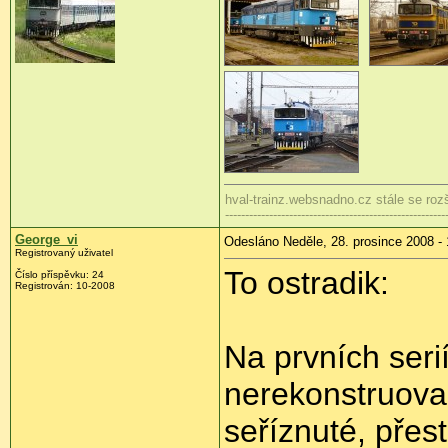
hval-trainz.websnadno.cz stále se rozš
-------------------------------------------------------
George_vi
Odesláno Neděle, 28. prosince 2008 - 
Registrovaný uživatel
To ostradik:
Číslo příspěvku:
24
Registrován:
10-2008
Na prvních seri
nerekonstruova
seříznuté, přest