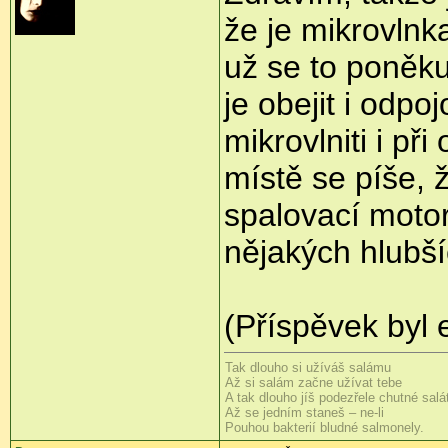
že je mikrovlnk
už se to poněkud
je obejit i odp
mikrovlniti i p
místě se píše, 
spalovací motor
nějakých hlubšíc
(Příspěvek byl 
Tak dlouho si užíváš salámu
Až si salám začne užívat tebe
A tak dlouho jíš podezřele chutné salá
Až se jedním staneš – ne-li
Pouhou bakterií bludné salmonely.