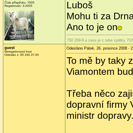
Luboš
Číslo příspěvku:
7005
Registrován:
3-2005
Mohu ti za Drn
Ano to je on
750 209-9 a zase je z tebe zpátky 753
guest
Odesláno Pátek, 26. prosince 2008 - 2
Neregistrovaný host
Odeslán z:
85.160.37.65
To mě by taky z
Viamontem bude s
Třeba něco zaji
dopravní firmy 
ministr dopravy