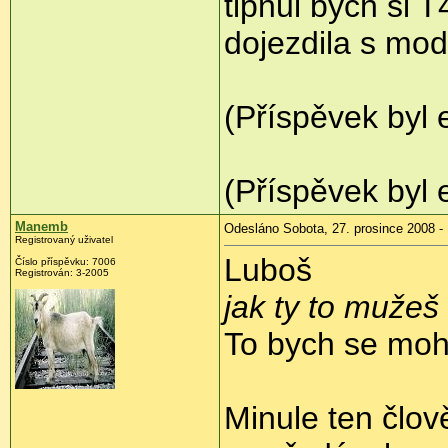
tipnul bych si 
dojezdila s mode
(Příspěvek byl 
(Příspěvek byl 
Manemb
Odesláno Sobota, 27. prosince 2008 -
Registrovaný uživatel
Luboš
Číslo příspěvku:
7006
Registrován:
3-2005
jak ty to mužeš
To bych se mohl 
Minule ten člov