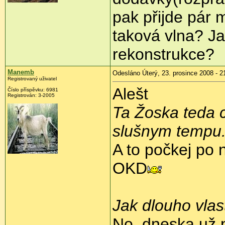
pak přijde pár
taková vlna? Ja
rekonstrukce?
Manemb
Odesláno Úterý, 23. prosince 2008 - 2
Registrovaný uživatel
Alešt
Číslo příspěvku:
6981
Registrován:
3-2005
Ta Žoska teda c
slušnym tempu.
A to počkej po 
OKD
Jak dlouho vlas
No, dneska už 