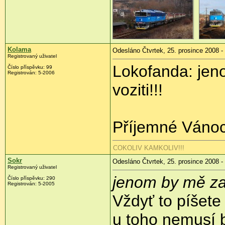
Kolama
Odesláno Čtvrtek, 25. prosince 2008 -
Registrovaný uživatel
Lokofanda: je
Číslo příspěvku:
99
Registrován:
5-2006
voziti!!!
Příjemné Váno
COKOLIV KAMKOLIV!!!
Sokr
Odesláno Čtvrtek, 25. prosince 2008 -
Registrovaný uživatel
jenom by mě za
Číslo příspěvku:
290
Registrován:
5-2005
Vždyť to píšete 
u toho nemusí b