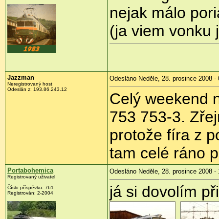
nejak málo pori
(ja viem vonku 
Jazzman
Odesláno Neděle, 28. prosince 2008 - 
Neregistrovaný host
Odeslán z:
193.86.243.12
Celý weekend n
753 753-3. Zřej
protože fíra z p
tam celé ráno p
Portabohemica
Odesláno Neděle, 28. prosince 2008 - 
Registrovaný uživatel
já si dovolím př
Číslo příspěvku:
761
Registrován:
2-2004