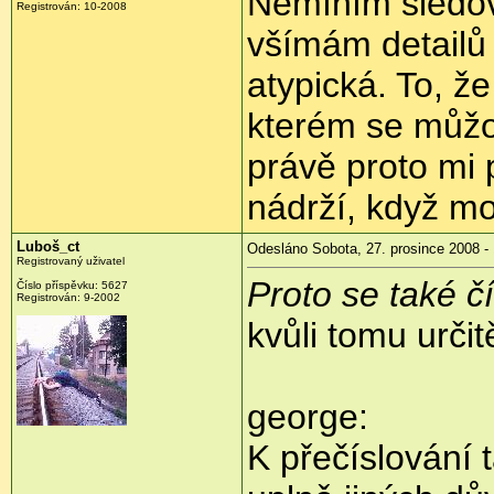
Nemíním sledova
Registrován:
10-2008
všímám detailů 
atypická. To, ž
kterém se můžou
právě proto mi p
nádrží, když moh
Luboš_ct
Odesláno Sobota, 27. prosince 2008 -
Registrovaný uživatel
Proto se také čí
Číslo příspěvku:
5627
Registrován:
9-2002
kvůli tomu určit
george:
K přečíslování 