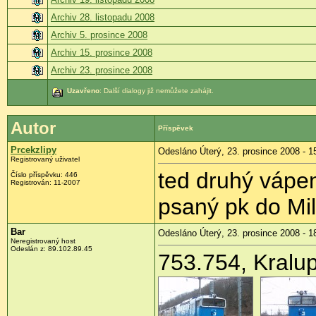
Archiv 28. listopadu 2008
Archiv 5. prosince 2008
Archiv 15. prosince 2008
Archiv 23. prosince 2008
Uzavřeno
: Další dialogy již nemůžete zahájit.
Autor
Příspěvek
Prcekzlipy
Odesláno Úterý, 23. prosince 2008 - 1
Registrovaný uživatel
ted druhý vápe
Číslo příspěvku:
446
Registrován:
11-2007
psaný pk do Milo
Bar
Odesláno Úterý, 23. prosince 2008 - 1
Neregistrovaný host
Odeslán z:
89.102.89.45
753.754, Kralup