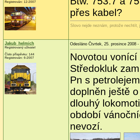
Btw. 753.7 a 7
Registrován:
12-2007
přes kabel?
Slovo nejde neznám, protože nechtít, 
Jakub_helmich
Odesláno Čtvrtek, 25. prosince 2008 -
Registrovaný uživatel
Novotou vonící 
Číslo příspěvku:
144
Registrován:
6-2007
Středokluk za
Pn s petrolejem
doplněn ještě 
dlouhý lokomotiv
období vánočníc
nevozí.