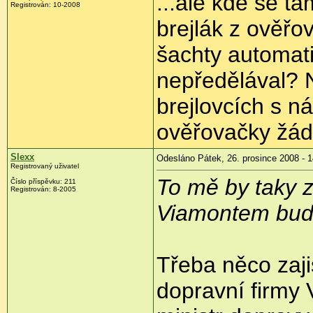
...ale kde se t
Registrován:
10-2008
brejlák z ověřo
šachty automat
nepředělával? N
brejlovcích s n
ověřovačky žádn
Slexx
Odesláno Pátek, 26. prosince 2008 - 1
Registrovaný uživatel
To mě by taky z
Číslo příspěvku:
211
Registrován:
8-2005
Viamontem bude s
Třeba něco zaji
dopravní firmy 