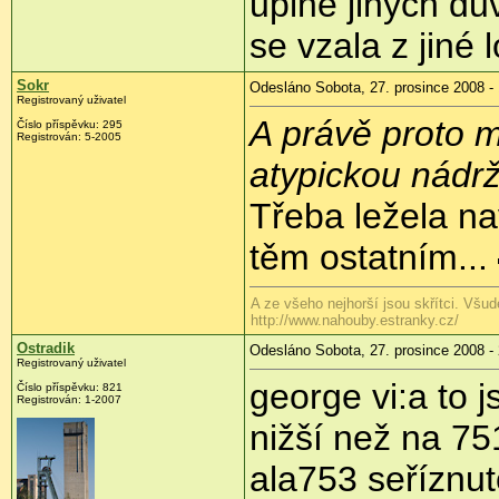
uplně jiných dů
se vzala z jiné
Sokr
Odesláno Sobota, 27. prosince 2008 -
Registrovaný uživatel
A právě proto mi
Číslo příspěvku:
295
Registrován:
5-2005
atypickou nádrž
Třeba ležela na
těm ostatním...
A ze všeho nejhorší jsou skřítci. Všud
http://www.nahouby.estranky.cz/
Ostradik
Odesláno Sobota, 27. prosince 2008 -
Registrovaný uživatel
george vi:a to j
Číslo příspěvku:
821
Registrován:
1-2007
nižší než na 75
ala753 seříznu