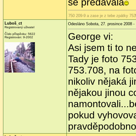
se předávala
750 209-9 a zase je z tebe zpátky 753
Luboš_ct
Odesláno Sobota, 27. prosince 2008 -
Registrovaný uživatel
George vi:
Číslo příspěvku:
5622
Registrován:
9-2002
Asi jsem ti to n
Tady je foto 75
753.708, na fotc
nikoliv nějaká j
nějakou jinou co
namontovali...b
pokud vyhovoval
pravděpodobností