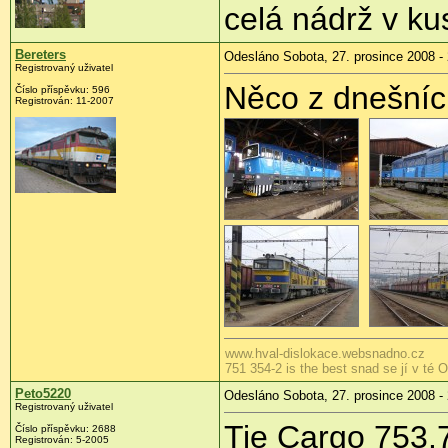
celá nádrž v ku
Bereters
Odesláno Sobota, 27. prosince 2008 -
Registrovaný uživatel
Něco z dnešníc
Číslo příspěvku:
596
Registrován:
11-2007
www.hval-dislokace.websnadno.cz
751 354-2 is the best snad se jí v té 
Peto5220
Odesláno Sobota, 27. prosince 2008 -
Registrovaný uživatel
Tie Cargo 753.7
Číslo příspěvku:
2688
Registrován:
5-2005