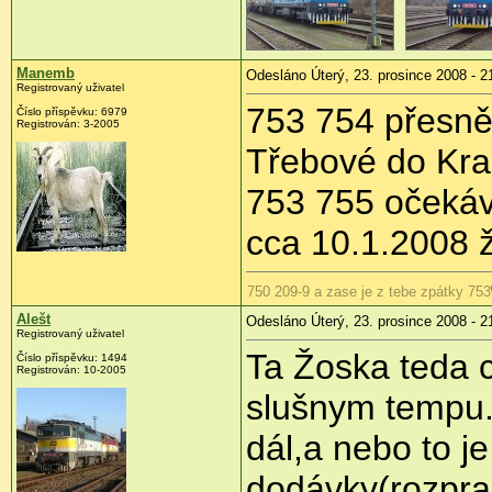
Manemb
Odesláno Úterý, 23. prosince 2008 - 2
Registrovaný uživatel
753 754 přesně
Číslo příspěvku:
6979
Registrován:
3-2005
Třebové do Kra
753 755 očekáv
cca 10.1.2008 
750 209-9 a zase je z tebe zpátky 753
Alešt
Odesláno Úterý, 23. prosince 2008 - 2
Registrovaný uživatel
Ta Žoska teda c
Číslo příspěvku:
1494
Registrován:
10-2005
slušnym tempu.
dál,a nebo to je
dodávky(rozpra