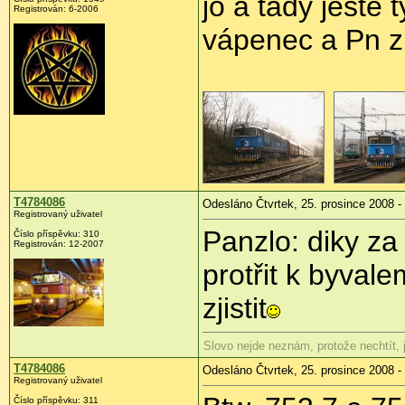
jo a tady ještě 
Registrován:
6-2006
vápenec a Pn z 
T4784086
Odesláno Čtvrtek, 25. prosince 2008 -
Registrovaný uživatel
Panzlo: diky z
Číslo příspěvku:
310
Registrován:
12-2007
protřit k byval
zjistit
Slovo nejde neznám, protože nechtít, 
T4784086
Odesláno Čtvrtek, 25. prosince 2008 -
Registrovaný uživatel
Číslo příspěvku:
311