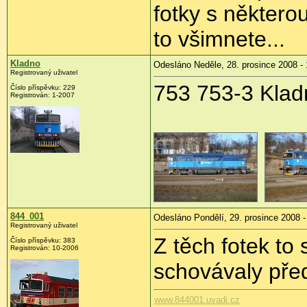
fotky s některou 
to všimnete...
Kladno
Odesláno Neděle, 28. prosince 2008 - 
Registrovaný uživatel
753 753-3 Klad
Číslo příspěvku:
229
Registrován:
1-2007
844_001
Odesláno Pondělí, 29. prosince 2008 -
Registrovaný uživatel
Z těch fotek to
Číslo příspěvku:
383
Registrován:
10-2006
schovávaly př
www.844001.uvadi.cz