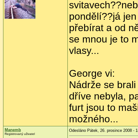
svitavech??neby
pondělí??já jen 
přebírat a od ně
se mnou je to 
vlasy...
George vi:
Nádrže se brali
dříve nebyla, pa
furt jsou to ma
možného...
Manemb
Odesláno Pátek, 26. prosince 2008 - 1
Registrovaný uživatel