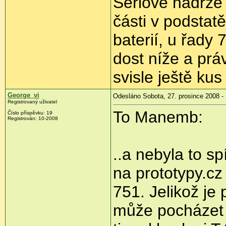
Sériové nádrže
části v podstat
baterií, u řady 
dost níže a prá
svisle ještě kus
George_vi
Odesláno Sobota, 27. prosince 2008 - 
Registrovaný uživatel
To Manemb:
Číslo příspěvku:
19
Registrován:
10-2008
..a nebyla to s
na prototypy.cz
751. Jelikož je
může pocházet o