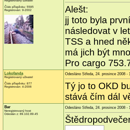
Registrovaný uživatel
Alešt:
Číslo příspěvku:
5595
Registrován:
9-2002
jj toto byla prv
následovat v le
TSS a hned něk
má jich být mn
Pro cargo 753.7
Lokofanda
Odesláno Středa, 24. prosince 2008 - 
Registrovaný uživatel
Tý jo to OKD bu
Číslo příspěvku:
877
Registrován:
4-2006
stává čím dál v
Bar
Odesláno Středa, 24. prosince 2008 - 
Neregistrovaný host
Odeslán z:
89.102.89.45
Štědropodvečer