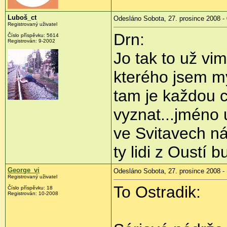
Luboš_ct
Odesláno Sobota, 27. prosince 2008 -
Registrovaný uživatel
Drn:
Číslo příspěvku:
5614
Registrován:
9-2002
Jo tak to už vim
kterého jsem my
tam je každou c
vyznat...jméno 
ve Svitavech ná
ty lidi z Oustí b
George_vi
Odesláno Sobota, 27. prosince 2008 - 
Registrovaný uživatel
To Ostradik:
Číslo příspěvku:
18
Registrován:
10-2008