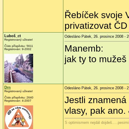
Řebíček svoje V
privatizovat Č
Luboš_ct
Odesláno Pátek, 26. prosince 2008 - 2
Registrovaný uživatel
Manemb:
Číslo příspěvku:
5611
Registrován:
9-2002
jak ty to mužeš
Drn
Odesláno Pátek, 26. prosince 2008 - 2
Registrovaný uživatel
Jestli znamená
Číslo příspěvku:
2640
Registrován:
4-2007
vlasy, pak ano.
S optimismem nejdál dojdeš.....pesimi