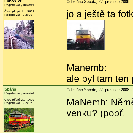
Luboš_ct
Odesláno Sobota, 27. prosince 2008 -
Registrovaný uživatel
jo a ještě ta fot
Číslo příspěvku:
5623
Registrován:
9-2002
Manemb:
ale byl tam ten p
Špáňa
Odesláno Sobota, 27. prosince 2008 -
Registrovaný uživatel
MaNemb: Něměl
Číslo příspěvku:
1402
Registrován:
9-2007
venku? (popř. 