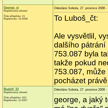
George_vi
Odesláno Sobota, 27. prosince 2008 -
Registrovaný uživatel
To Luboš_čt:
Číslo příspěvku:
21
Registrován:
10-2008
Ale vysvětlil, v
dalšího pátrání
753.087 byla t
takže pokud ne
753.087, může t
pocházet právě 
Rudolf_33
Odesláno Sobota, 27. prosince 2008 -
Registrovaný uživatel
george, a jaký
Číslo příspěvku:
922
Registrován:
11-2007