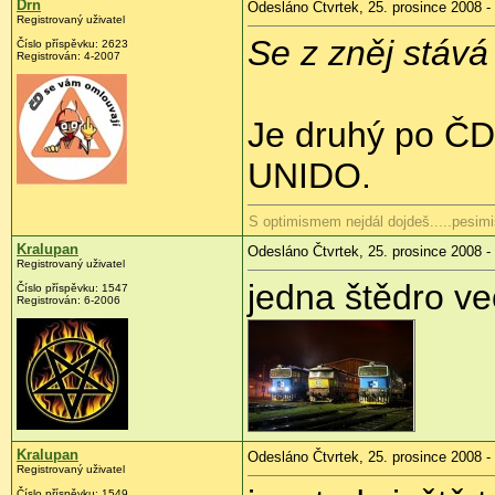
Drn
Odesláno Čtvrtek, 25. prosince 2008 -
Registrovaný uživatel
Se z zněj stává
Číslo příspěvku:
2623
Registrován:
4-2007
Je druhý po ČD 
UNIDO.
S optimismem nejdál dojdeš.....pesimi
Kralupan
Odesláno Čtvrtek, 25. prosince 2008 -
Registrovaný uživatel
jedna štědro več
Číslo příspěvku:
1547
Registrován:
6-2006
Kralupan
Odesláno Čtvrtek, 25. prosince 2008 -
Registrovaný uživatel
Číslo příspěvku:
1549