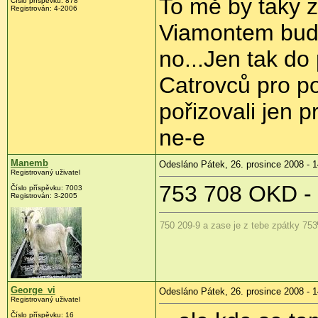
To mě by taky z
Číslo příspěvku:
878
Registrován:
4-2006
Viamontem bude s
no...Jen tak do 
Catrovců pro po
pořizovali jen p
ne-e
Manemb
Odesláno Pátek, 26. prosince 2008 - 1
Registrovaný uživatel
753 708 OKD -
Číslo příspěvku:
7003
Registrován:
3-2005
750 209-9 a zase je z tebe zpátky 753
George_vi
Odesláno Pátek, 26. prosince 2008 - 1
Registrovaný uživatel
Číslo příspěvku:
16