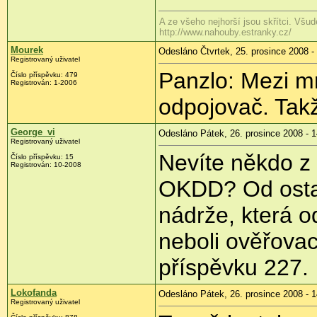
A ze všeho nejhorší jsou skřítci. Všud
http://www.nahouby.estranky.cz/
Mourek
Odesláno Čtvrtek, 25. prosince 2008 -
Registrovaný uživatel
Panzlo: Mezi m
Číslo příspěvku:
479
Registrován:
1-2006
odpojovač. Tak
George_vi
Odesláno Pátek, 26. prosince 2008 - 1
Registrovaný uživatel
Nevíte někdo z
Číslo příspěvku:
15
Registrován:
10-2008
OKDD? Od ostatn
nádrže, která o
neboli ověřovací
příspěvku 227.
Lokofanda
Odesláno Pátek, 26. prosince 2008 - 1
Registrovaný uživatel