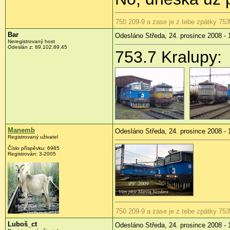
750 209-9 a zase je z tebe zpátky 753
Bar
Odesláno Středa, 24. prosince 2008 - 
Neregistrovaný host
Odeslán z:
89.102.89.45
753.7 Kralupy:
Manemb
Odesláno Středa, 24. prosince 2008 - 
Registrovaný uživatel
Číslo příspěvku:
6985
Registrován:
3-2005
750 209-9 a zase je z tebe zpátky 753
Luboš_ct
Odesláno Středa, 24. prosince 2008 - 