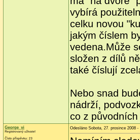
má "na dvoře" p
vybírá použitel
celku novou "ku
jakým číslem by
vedena.Může se 
složen z dílů ně
také číslují zce
Nebo snad bude
nádrží, podvozk
co z původních
George_vi
Odesláno Sobota, 27. prosince 2008 -
Registrovaný uživatel
Číslo příspěvku:
23