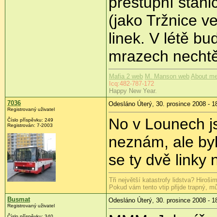
přestupní stani
(jako Tržnice v
linek. V létě bu
mrazech nechtě
Mafia 2 web
M. Manson web
About me
Icq:482-787-172
Happy New Year.
7036
Odesláno Úterý, 30. prosince 2008 - 1
Registrovaný uživatel
No v Lounech j
Číslo příspěvku:
249
Registrován:
7-2003
neznám, ale byl
se ty dvě linky
Tři největší katastrofy lidstva? Hiroš
Pokud vám tento vtip přijde trapný, můž
Busmat
Odesláno Úterý, 30. prosince 2008 - 1
Registrovaný uživatel
Číslo příspěvku:
340