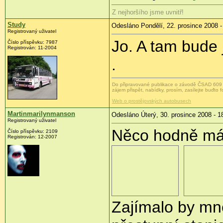
Z nejhoršího jsme uvnitř!
Study
Odesláno Pondělí, 22. prosince 2008 -
Registrovaný uživatel
Jo. A tam bude
Číslo příspěvku:
7987
Registrován:
11-2004
.
Do připravované publikace o závodě ČSAD 609 P
zájem přispět, nabídky, prosím, zasílejte buď
Web o prostějovských autobusech
Martinmarilynmanson
Odesláno Úterý, 30. prosince 2008 - 1
Registrovaný uživatel
Něco hodně mál
Číslo příspěvku:
2109
Registrován:
12-2007
Zajímalo by mne