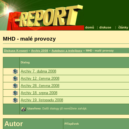
domů
|
diskuse
|
články
MHD - malé provozy
Diskuse K-report
»
Archiv 2008
»
Autobusy a trolejbusy
» MHD - malé provozy
Dialog
Archiv 7. dubna 2008
Archiv 12. června 2008
Archiv 28. června 2008
Archiv 18. srpna 2008
Archiv 19. listopadu 2008
Uzavřeno
: Další dialogy již nemůžete zahájit.
Autor
Příspěvek