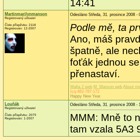
14:41
Martinmarilynmanson
Odesláno Středa, 31. prosince 2008 - 
Registrovaný uživatel
Podle mě, ta pr
Číslo příspěvku:
2118
Registrován:
12-2007
Ano, máš pravd
špatně, ale nec
foťák jednou s
přenastaví.
Mafia 2 web
M. Manson web
About me
Icq:482-787-172
Happy New Year.
Louňák
Odesláno Středa, 31. prosince 2008 - 
Registrovaný uživatel
MMM: Mně to ne
Číslo příspěvku:
2075
Registrován:
1-2007
tam vzala 5A3 