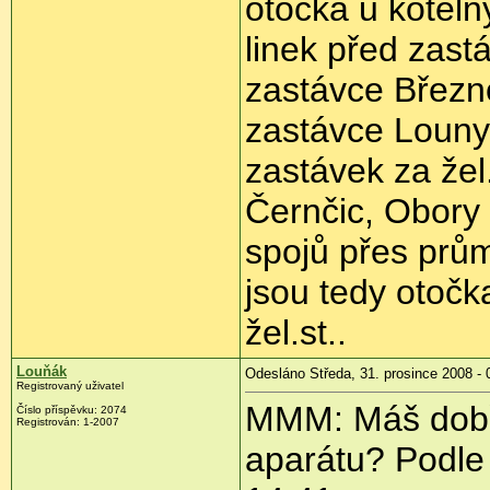
otočka u kotelny
linek před zast
zastávce Březno
zastávce Louny
zastávek za žel.
Černčic, Obory 
spojů přes prů
jsou tedy otočk
žel.st..
Louňák
Odesláno Středa, 31. prosince 2008 - 
Registrovaný uživatel
MMM: Máš dobř
Číslo příspěvku:
2074
Registrován:
1-2007
aparátu? Podle 