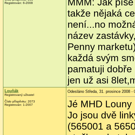
MMM: Jak píše 
Registrován:
6-2008
takže nějaká ce
není...no možn
název zastávky,
Penny marketu) 
každá svým smě
pamatuji dobře z
jen už asi 8let
Louňák
Odesláno Středa, 31. prosince 2008 - 
Registrovaný uživatel
Jé MHD Louny
Číslo příspěvku:
2073
Registrován:
1-2007
Jo jsou dvě link
(565001 a 56500