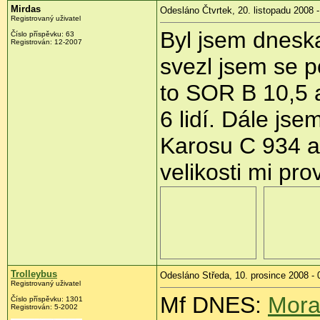
Mirdas
Odesláno Čtvrtek, 20. listopadu 2008 -
Registrovaný uživatel
Byl jsem dnesk
Číslo příspěvku:
63
Registrován:
12-2007
svezl jsem se p
to SOR B 10,5 
6 lidí. Dále js
Karosu C 934 a
velikosti mi pr
Trolleybus
Odesláno Středa, 10. prosince 2008 - 
Registrovaný uživatel
Mf DNES:
Mora
Číslo příspěvku:
1301
Registrován:
5-2002