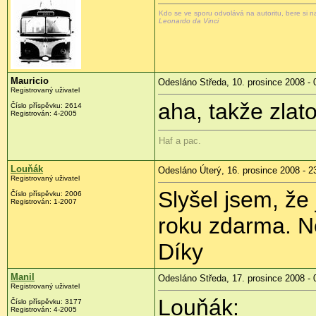
Kdo se ve sporu odvolává na autoritu, bere si
Leonardo da Vinci
Mauricio
Odesláno Středa, 10. prosince 2008 - 
Registrovaný uživatel
aha, takže zla
Číslo příspěvku:
2614
Registrován:
4-2005
Haf a pac.
Louňák
Odesláno Úterý, 16. prosince 2008 - 2
Registrovaný uživatel
Slyšel jsem, že
Číslo příspěvku:
2006
Registrován:
1-2007
roku zdarma. N
Díky
Manil
Odesláno Středa, 17. prosince 2008 - 
Registrovaný uživatel
Louňák:
Číslo příspěvku:
3177
Registrován:
4-2005