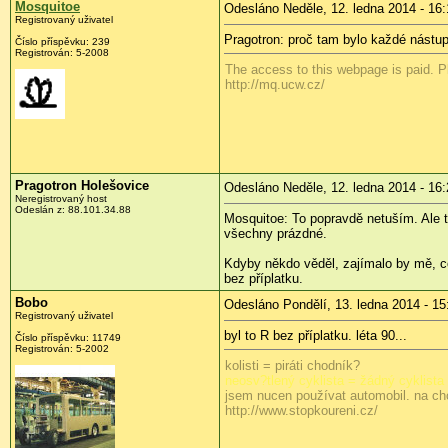
Mosquitoe
Odesláno Neděle, 12. ledna 2014 - 16:
Registrovaný uživatel
Pragotron: proč tam bylo každé nástu
Číslo příspěvku:
239
Registrován:
5-2008
The access to this webpage is paid. Pl
http://mq.ucw.cz/
Pragotron Holešovice
Odesláno Neděle, 12. ledna 2014 - 16:
Neregistrovaný host
Odeslán z:
88.101.34.88
Mosquitoe: To popravdě netuším. Ale těc
všechny prázdné.
Kdyby někdo věděl, zajímalo by mě, co
bez příplatku.
Bobo
Odesláno Pondělí, 13. ledna 2014 - 15
Registrovaný uživatel
byl to R bez příplatku. léta 90...
Číslo příspěvku:
11749
Registrován:
5-2002
kolisti = piráti chodník?
neosv?tlený cyklista = žádný cyklista
jsem nucen používat automobil. na ch
http://www.stopkoureni.cz/