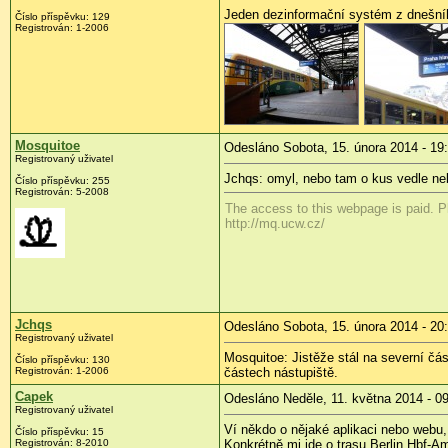
Jeden dezinformační systém z dnešníh
Číslo příspěvku:
129
Registrován:
1-2006
Mosquitoe
Odesláno Sobota, 15. února 2014 - 19
Registrovaný uživatel
Jchqs: omyl, nebo tam o kus vedle neb
Číslo příspěvku:
255
Registrován:
5-2008
The access to this webpage is paid. Pl
http://mq.ucw.cz/
Jchqs
Odesláno Sobota, 15. února 2014 - 20
Registrovaný uživatel
Mosquitoe: Jistěže stál na severní čás
Číslo příspěvku:
130
Registrován:
1-2006
částech nástupiště.
Capek
Odesláno Neděle, 11. května 2014 - 0
Registrovaný uživatel
Ví někdo o nějaké aplikaci nebo webu
Číslo příspěvku:
15
Registrován:
8-2010
Konkrétně mi jde o trasu Berlin Hbf-A