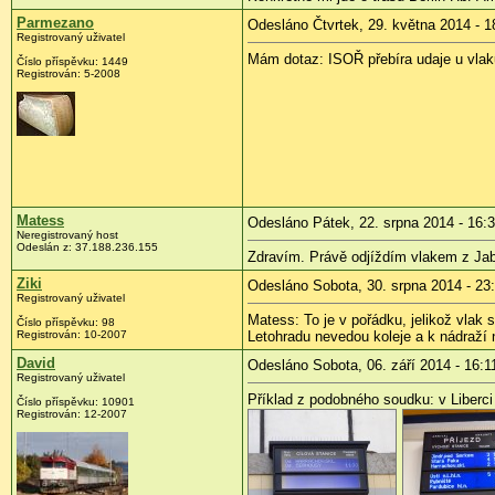
Parmezano
Odesláno Čtvrtek, 29. května 2014 - 1
Registrovaný uživatel
Mám dotaz: ISOŘ přebíra udaje u vlaků
Číslo příspěvku:
1449
Registrován:
5-2008
Matess
Odesláno Pátek, 22. srpna 2014 - 16:
Neregistrovaný host
Odeslán z:
37.188.236.155
Zdravím. Právě odjíždím vlakem z Jablo
Ziki
Odesláno Sobota, 30. srpna 2014 - 23
Registrovaný uživatel
Matess: To je v pořádku, jelikož vlak
Číslo příspěvku:
98
Registrován:
10-2007
Letohradu nevedou koleje a k nádraží
David
Odesláno Sobota, 06. září 2014 - 16:1
Registrovaný uživatel
Příklad z podobného soudku: v Liberci 
Číslo příspěvku:
10901
Registrován:
12-2007