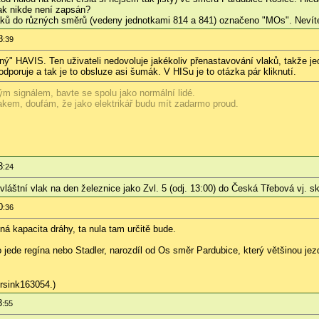
lak nikde není zapsán?
laků do různých směrů (vedeny jednotkami 814 a 841) označeno "MOs". Nevíte
8
:39
ný" HAVIS. Ten uživateli nedovoluje jakékoliv přenastavování vlaků, takže j
dporuje a tak je to obsluze asi šumák. V HISu je to otázka pár kliknutí.
m signálem, bavte se spolu jako normální lidé.
akem, doufám, že jako elektrikář budu mít zadarmo proud.
3
:24
zvláštní vlak na den železnice jako Zvl. 5 (odj. 13:00) do Česká Třebová vj. 
0
:36
lená kapacita dráhy, ta nula tam určitě bude.
 jede regína nebo Stadler, narozdíl od Os směr Pardubice, který většinou jez
rsink163054.)
3
:55