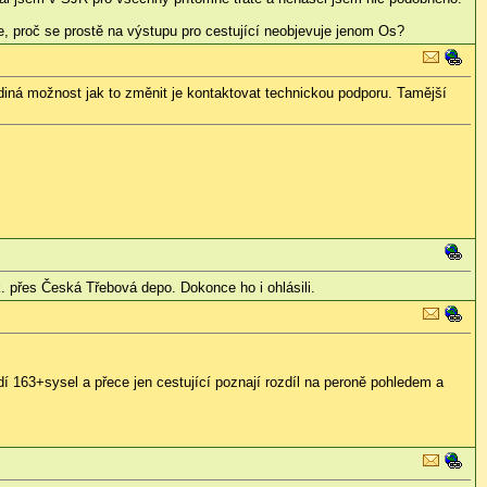
, proč se prostě na výstupu pro cestující neobjevuje jenom Os?
ediná možnost jak to změnit je kontaktovat technickou podporu. Tamější
sk. přes Česká Třebová depo. Dokonce ho i ohlásili.
dí 163+sysel a přece jen cestující poznají rozdíl na peroně pohledem a