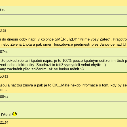
8
:15
3
:28
ou do dnešní doby např. v kolonce SMĚR JÍZDY "Přímé vozy Žatec". Pragotrony
to nebo Zelená Lhota a pak směr Horaždovice předměstí přes Janovice nad Ú
:07
:39
 že pokud zobrazí špatně nápis, je to 100% pouze špatným seřízením těch přídr
í nebo elektroniky. Soudruzi to totiž vymysleli velmi chytře.:-)
emný zachránit před zničením, až se budou měnit.:-)
:50
:53
žou a načtou znova a pak je to OK...Máte někdo informace o tom, kdy by se 
m...
:08
:14
. Děkuji
:21
:54