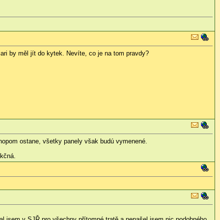
ri by měl jít do kytek. Nevíte, co je na tom pravdy?
m Knopom ostane, všetky panely však budú vymenené.
nkčná.
edal jsem v SJŘ pro všechny přítomné tratě a nenašel jsem nic podobného.