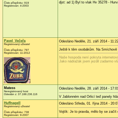
djst: ad 1) Byl to vlak Hv 35278 - Hu
Číslo příspěvku:
919
Registrován:
4-2003
Pavel_Večeřa
Odesláno Neděle, 21. září 2014 - 11:2
Registrovaný uživatel
Ještě k těm osobákům. Na Smíchově je
Číslo příspěvku:
797
Registrován:
11-2012
Naše hospoda není pokryta internetový
Jako nádražák jsem jezdil zadarmo vl
Matess
Odesláno Neděle, 28. září 2014 - 17:0
Neregistrovaný host
Odeslán z:
37.188.236.116
V Jablonném nad Orlicí teď panely hl
Huffnagell
Odesláno Středa, 01. října 2014 - 20:0
Registrovaný uživatel
Vojtík: Je to pravda, mělo by se začít 
Číslo příspěvku:
738
Registrován:
9-2007