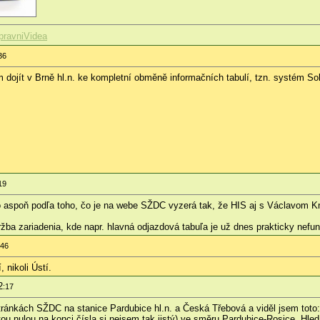
pravniVidea
36
dojít v Brně hl.n. ke kompletní obměně informačních tabulí, tzn. systém Sola
19
ľ to aspoň podľa toho, čo je na webe SŽDC vyzerá tak, že HIS aj s Václavo
žba zariadenia, kde napr. hlavná odjazdová tabuľa je už dnes prakticky nefu
:46
 nikoli Ústí.
2
:17
ránkách SŽDC na stanice Pardubice hl.n. a Česká Třebová a viděl jsem toto:
(tou nulou na konci čísla si nejsem tak jistý) ve směru Pardubice-Rosice. Hl