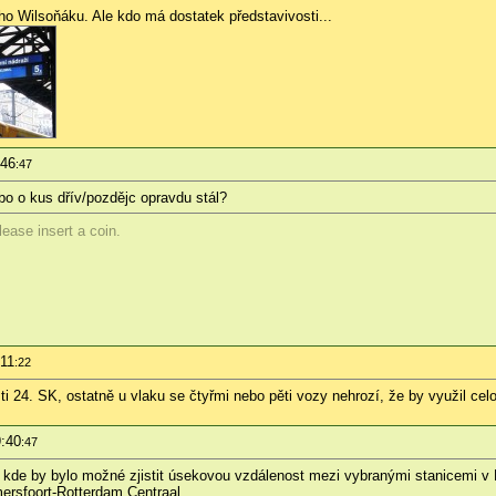
o Wilsoňáku. Ale kdo má dostatek představivosti...
:46
:47
o o kus dřív/pozdějc opravdu stál?
ease insert a coin.
:11
:22
ti 24. SK, ostatně u vlaku se čtyřmi nebo pěti vozy nehrozí, že by využil ce
9:40
:47
, kde by bylo možné zjistit úsekovou vzdálenost mezi vybranými stanicemi v
mersfoort-Rotterdam Centraal.