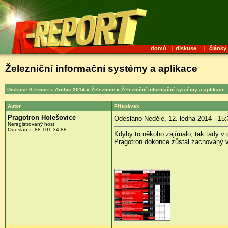
domů
|
diskuse
|
články
Železniční informační systémy a aplikace
Diskuse K-report
»
Archiv 2014
»
Železnice
» Železniční informační systémy a aplikace
Autor
Příspěvek
Pragotron Holešovice
Odesláno Neděle, 12. ledna 2014 - 15:
Neregistrovaný host
Odeslán z:
88.101.34.88
Kdyby to někoho zajímalo, tak tady v 
Pragotron dokonce zůstal zachovaný 