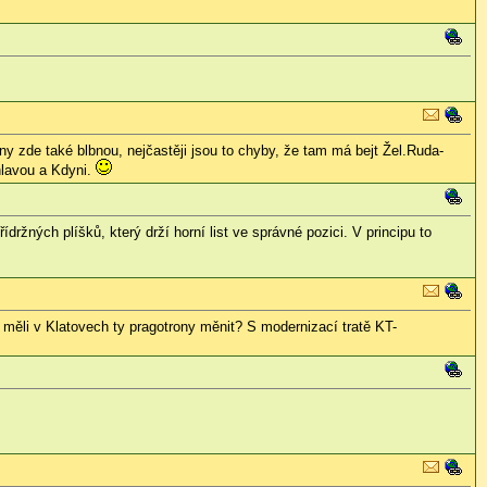
 zde také blbnou, nejčastěji jsou to chyby, že tam má bejt Žel.Ruda-
hlavou a Kdyni.
žných plíšků, který drží horní list ve správné pozici. V principu to
měli v Klatovech ty pragotrony měnit? S modernizací tratě KT-