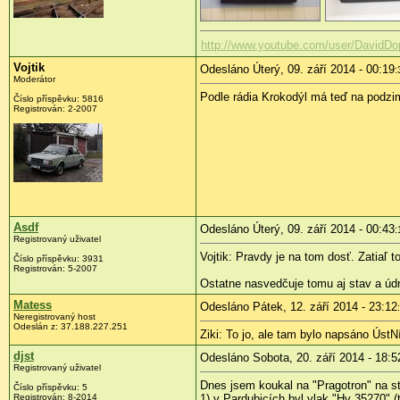
http://www.youtube.com/user/DavidDo
Vojtik
Odesláno Úterý, 09. září 2014 - 00:19
:
Moderátor
Podle rádia Krokodýl má teď na podzim 
Číslo příspěvku:
5816
Registrován:
2-2007
Asdf
Odesláno Úterý, 09. září 2014 - 00:43
:
Registrovaný uživatel
Vojtik: Pravdy je na tom dosť. Zatia
Číslo příspěvku:
3931
Registrován:
5-2007
Ostatne nasvedčuje tomu aj stav a údr
Matess
Odesláno Pátek, 12. září 2014 - 23:12
Neregistrovaný host
Odeslán z:
37.188.227.251
Ziki: To jo, ale tam bylo napsáno ÚstNí,
djst
Odesláno Sobota, 20. září 2014 - 18:5
Registrovaný uživatel
Dnes jsem koukal na "Pragotron" na st
Číslo příspěvku:
5
Registrován:
8-2014
1) v Pardubicích byl vlak "Hv 35270" 