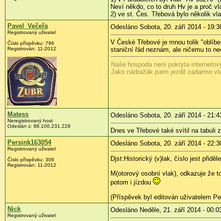
Neví někdo, co to druh Hv je a proč v
2) ve st. Čes. Třebová bylo několik v
Pavel_Večeřa
Odesláno Sobota, 20. září 2014 - 19:3
Registrovaný uživatel
V České Třebové je mnou tolik "oblíbe
Číslo příspěvku:
796
Registrován:
11-2012
staniční řád neznám, ale ničemu to neo
Naše hospoda není pokryta internetový
Jako nádražák jsem jezdil zadarmo vl
Matess
Odesláno Sobota, 20. září 2014 - 21:4
Neregistrovaný host
Odeslán z:
88.100.231.228
Dnes ve Třebové také svítil na tabuli 
Persink163054
Odesláno Sobota, 20. září 2014 - 22:3
Registrovaný uživatel
Djst:Historický (v)lak, číslo jest přidě
Číslo příspěvku:
306
Registrován:
11-2012
M(otorový osobní vlak), odkazuje že to
potom i jízdou
(Příspěvek byl editován uživatelem Pe
Nick
Odesláno Neděle, 21. září 2014 - 00:0
Registrovaný uživatel