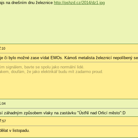
rvajs na dnešním dnu železnice
http://pshzd.cz/2014/dz1.jpg
2
:10
 či bylo možné zase vídat EMOs. Kámoš metalista železnicí nepolíbený se t
m signálem, bavte se spolu jako normální lidé.
akem, doufám, že jako elektrikář budu mít zadarmo proud.
1
:04
ásí záhadným způsobem vlaky na zastávku "ÚstNí nad Orlicí město":D
7
:57
dělat v listopadu.