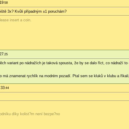
19
:58
piště 3x? Kvůli případným ±1 poruchám?
ease insert a coin.
27
:25
h variant po nádražích je taková spousta, že by se dalo říct, co nádraží to or
 má znamenat rychlík na modrém pozadí. Ptal sem se kluků v klubu a říkali, 
:33
:44
odníku díky kolist?m není bezpe?no