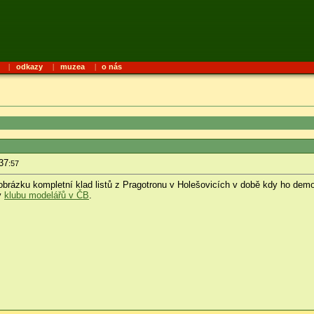
|
odkazy
|
muzea
|
o nás
37
:57
obrázku kompletní klad listů z Pragotronu v Holešovicích v době kdy ho demo
v
klubu modelářů v ČB
.