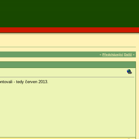
«
Předcházející
Další
»
ntovali - tedy červen 2013.