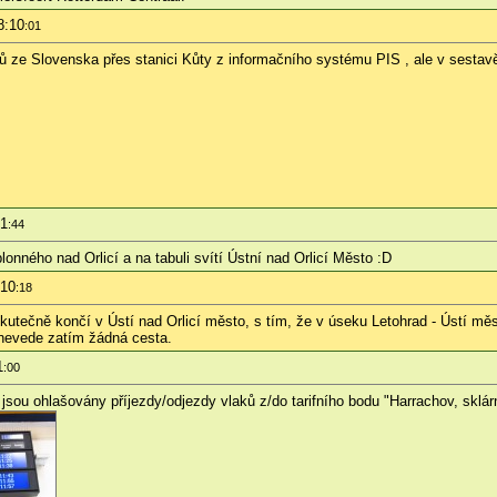
8:10
:01
 ze Slovenska přes stanici Kůty z informačního systému PIS , ale v sestavě 
31
:44
nného nad Orlicí a na tabuli svítí Ústní nad Orlicí Město :D
:10
:18
 skutečně končí v Ústí nad Orlicí město, s tím, že v úseku Letohrad - Ústí m
 nevede zatím žádná cesta.
1
:00
jsou ohlašovány příjezdy/odjezdy vlaků z/do tarifního bodu "Harrachov, sklár