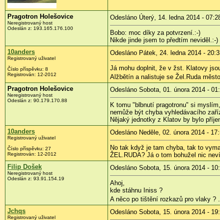
Pragotron Holešovice
Odesláno Úterý, 14. ledna 2014 - 07:2
Neregistrovaný host
Odeslán z:
193.165.176.100
Bobo: moc díky za potvrzení.:-)
Nikde jinde jsem to předtím neviděl.:-)
10anders
Odesláno Pátek, 24. ledna 2014 - 20:3
Registrovaný uživatel
Já mohu doplnit, že v žst. Klatovy js
Číslo příspěvku:
8
Registrován:
12-2012
Alžbětín a nalistuje se Žel.Ruda měs
Pragotron Holešovice
Odesláno Sobota, 01. února 2014 - 01
Neregistrovaný host
Odeslán z:
90.179.170.88
K tomu "blbnutí pragotronu" si myslím,
nemůže být chyba vyhledávacího zařízen
Nějaký jednotky z Klatov by bylo příj
10anders
Odesláno Neděle, 02. února 2014 - 17
Registrovaný uživatel
No tak když je tam chyba, tak to vyma
Číslo příspěvku:
27
Registrován:
12-2012
ŽEL.RUDA? Já o tom bohužel nic neví
Filip Došek
Odesláno Sobota, 15. února 2014 - 10
Neregistrovaný host
Odeslán z:
93.91.154.19
Ahoj,
kde stáhnu Iniss ?
A něco po tištění rozkazů pro vlaky ? 
Jchqs
Odesláno Sobota, 15. února 2014 - 19
Registrovaný uživatel