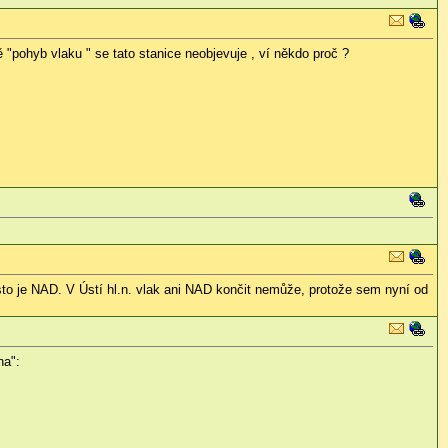
"pohyb vlaku " se tato stanice neobjevuje , ví někdo proč ?
ěsto je NAD. V Ústí hl.n. vlak ani NAD končit nemůže, protože sem nyní od
na":