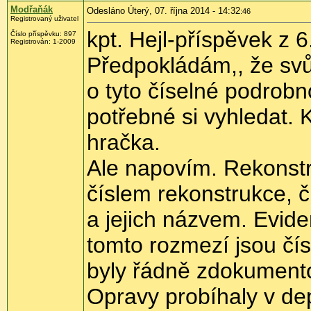
Modřaňák
Odesláno Úterý, 07. října 2014 - 14:32
:46
Registrovaný uživatel
kpt. Hejl-příspěvek z 
Číslo příspěvku:
897
Registrován:
1-2009
Předpokládám,, že svů
o tyto číselné podrobn
potřebné si vyhledat. 
hračka.
Ale napovím. Rekonstr
číslem rekonstrukce, 
a jejich názvem. Evide
tomto rozmezí jsou čís
byly řádně zdokument
Opravy probíhaly v de