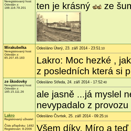
Neregistrovaný host
ten je krásný
ze šum
Odeslán z:
188.116.79.201
Mirakubelka
Odesláno Úterý, 23. září 2014 - 23:51
:10
Neregistrovaný host
Odeslán z:
Lakro: Moc hezké , ja
85.207.45.183
z posledních která si 
ze škodovky
Odesláno Středa, 24. září 2014 - 17:52
:40
Neregistrovaný host
Odeslán z:
ale jasně ...já myslel
185.15.111.26
nevypadalo z provozu
Lakro
Odesláno Čtvrtek, 25. září 2014 - 09:25
:16
Registrovaný uživatel
Všem díky, Míro a teď
Číslo příspěvku:
1492
Registrován:
8-2006