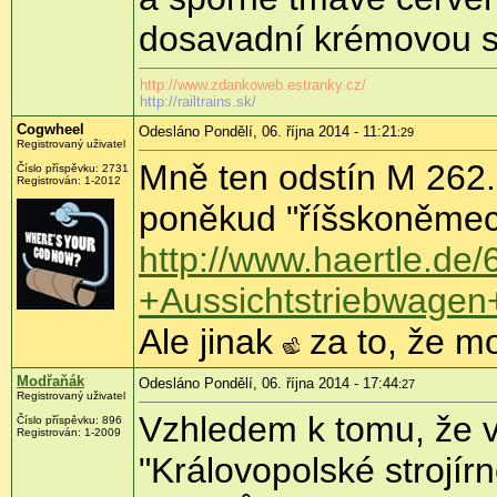
dosavadní krémovou s
http://www.zdankoweb.estranky.cz/
http://railtrains.sk/
Cogwheel
Odesláno Pondělí, 06. října 2014 - 11:21
:29
Registrovaný uživatel
Mně ten odstín M 262.
Číslo příspěvku:
2731
Registrován:
1-2012
poněkud "říšskoněmeck
http://www.haertle.d
+Aussichtstriebwage
Ale jinak
za to, že mo
Modřaňák
Odesláno Pondělí, 06. října 2014 - 17:44
:27
Registrovaný uživatel
Vzhledem k tomu, že v
Číslo příspěvku:
896
Registrován:
1-2009
"Královopolské strojír