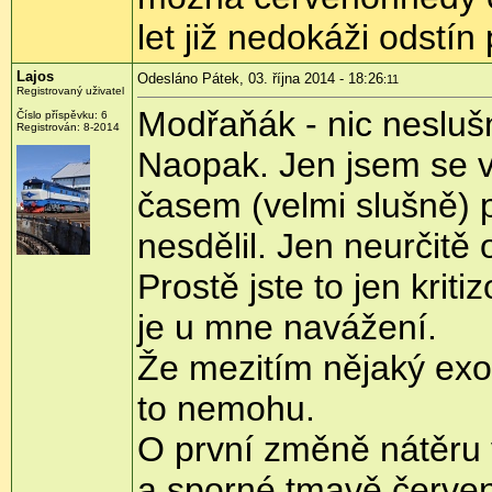
let již nedokáži odstín
Lajos
Odesláno Pátek, 03. října 2014 - 18:26
:11
Registrovaný uživatel
Modřaňák - nic neslu
Číslo příspěvku:
6
Registrován:
8-2014
Naopak. Jen jsem se v
časem (velmi slušně) p
nesdělil. Jen neurčitě
Prostě jste to jen krit
je u mne navážení.
Že mezitím nějaký exot
to nemohu.
O první změně nátěru 
a sporné tmavě červe