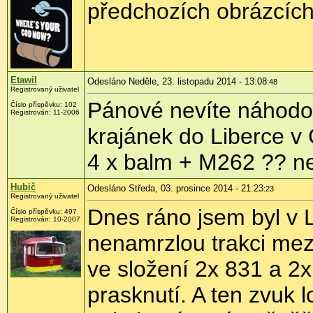
předchozích obrázcích
Etawil
Odesláno Neděle, 23. listopadu 2014 - 13:08
:48
Registrovaný uživatel
Pánové nevíte náhodou 
Číslo příspěvku:
102
Registrován:
11-2006
krajánek do Liberce v
4 x balm + M262 ?? ne
Hubič
Odesláno Středa, 03. prosince 2014 - 21:23
:23
Registrovaný uživatel
Dnes ráno jsem byl v 
Číslo příspěvku:
497
Registrován:
10-2007
nenamrzlou trakci mez
ve složení 2x 831 a 2x
prasknutí. A ten zvuk 