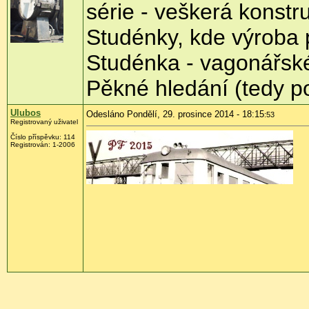
série - veškerá konst
Studénky, kde výroba 
Studénka - vagonářs
Pěkné hledání (tedy p
Ulubos
Odesláno Pondělí, 29. prosince 2014 - 18:15
:53
Registrovaný uživatel
Číslo příspěvku:
114
Registrován:
1-2006