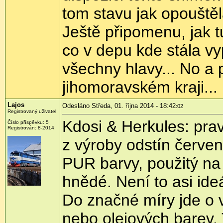
tom stavu jak opouštěl
Ještě připomenu, jak tu
co v depu kde stála vy
všechny hlavy... No a 
jihomoravském kraji...
Lajos
Odesláno Středa, 01. října 2014 - 18:42
:02
Registrovaný uživatel
Kdosi & Herkules: pra
Číslo příspěvku:
5
Registrován:
8-2014
z výroby odstín červe
PUR barvy, použitý na
hnědé. Není to asi ideá
Do značné míry jde o v
nebo olejových barev.