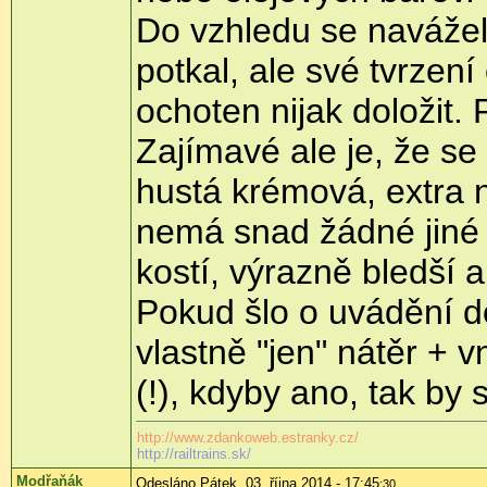
Do vzhledu se navážel 
potkal, ale své tvrzen
ochoten nijak doložit. 
Zajímavé ale je, že se 
hustá krémová, extra 
nemá snad žádné jiné h
kostí, výrazně bledší
Pokud šlo o uvádění do
vlastně "jen" nátěr + 
(!), kdyby ano, tak by 
http://www.zdankoweb.estranky.cz/
http://railtrains.sk/
Modřaňák
Odesláno Pátek, 03. října 2014 - 17:45
:30