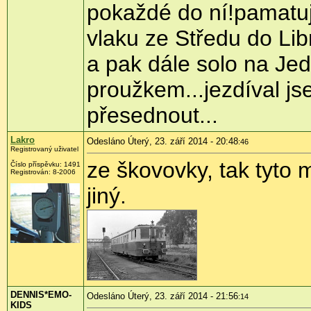
pokaždé do ní!pamatuj
vlaku ze Středu do Li
a pak dále solo na Je
proužkem...jezdíval j
přesednout...
Lakro
Odesláno Úterý, 23. září 2014 - 20:48
:46
Registrovaný uživatel
ze škovovky, tak tyto
Číslo příspěvku:
1491
Registrován:
8-2006
jiný.
DENNIS*EMO-
Odesláno Úterý, 23. září 2014 - 21:56
:14
KIDS