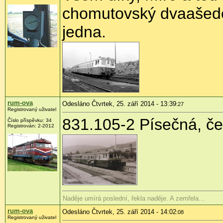
chomutovský dvaašed
jedna.
rum-ova
Odesláno Čtvrtek, 25. září 2014 - 13:39
:27
Registrovaný uživatel
831.105-2 Písečná, č
Číslo příspěvku:
34
Registrován:
2-2012
Naděje umírá poslední, řekla naděje. A zemřela...
rum-ova
Odesláno Čtvrtek, 25. září 2014 - 14:02
:08
Registrovaný uživatel