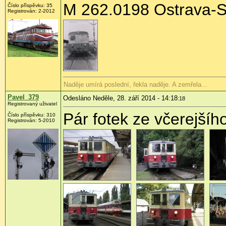
M 262.0198 Ostrava-S
Číslo příspěvku:
35
Registrován:
2-2012
Naděje umírá poslední, řekla naděje. A zemřela...
Pavel_379
Odesláno Neděle, 28. září 2014 - 14:18
:18
Registrovaný uživatel
Pár fotek ze včerejší
Číslo příspěvku:
310
Registrován:
5-2010