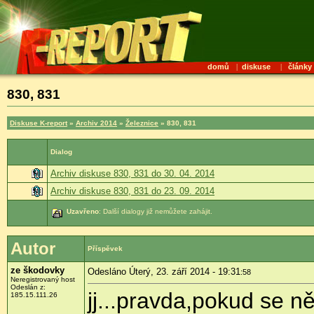
domů
|
diskuse
|
články
830, 831
Diskuse K-report
»
Archiv 2014
»
Železnice
» 830, 831
Dialog
Archiv diskuse 830, 831 do 30. 04. 2014
Archiv diskuse 830, 831 do 23. 09. 2014
Uzavřeno
: Další dialogy již nemůžete zahájit.
Autor
Příspěvek
ze škodovky
Odesláno Úterý, 23. září 2014 - 19:31
:58
Neregistrovaný host
Odeslán z:
jj...pravda,pokud se n
185.15.111.26