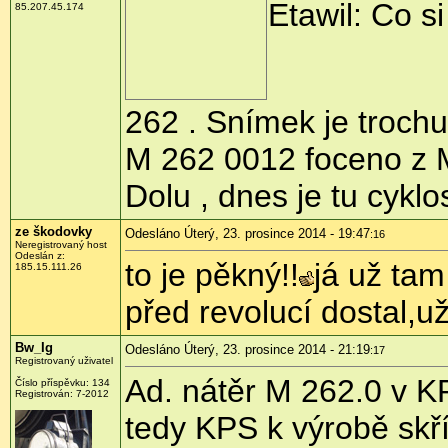
Etawil: Co s
85.207.45.174
262 . Snímek je trochu
M 262 0012 foceno z M
Dolu , dnes je tu cykl
ze škodovky
Odesláno Úterý, 23. prosince 2014 - 19:47
:16
Neregistrovaný host
Odeslán z:
to je pěkný!!
já už tam
185.15.111.26
před revolucí dostal,už
Bw_Ig
Odesláno Úterý, 23. prosince 2014 - 21:19
:17
Registrovaný uživatel
Ad. nátěr M 262.0 v K
Číslo příspěvku:
134
Registrován:
7-2012
tedy KPS k výrobě skří