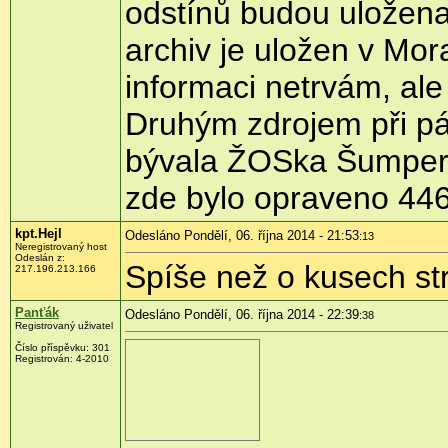
odstínů budou uložena
archiv je uložen v M
informaci netrvám, ale 
Druhým zdrojem při pá
bývala ŽOSka Šumperk
zde bylo opraveno 446
kpt.Hejl
Odesláno Pondělí, 06. října 2014 - 21:53
:13
Neregistrovaný host
Odeslán z:
Spíše než o kusech str
217.196.213.166
Panťák
Odesláno Pondělí, 06. října 2014 - 22:39
:38
Registrovaný uživatel
Číslo příspěvku:
301
Registrován:
4-2010