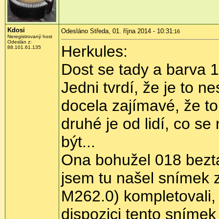
Kdosi
Odesláno Středa, 01. října 2014 - 10:31
:16
Neregistrovaný host
Odeslán z:
Herkules:
88.101.61.135
Dost se tady a barva 18
Jedni tvrdí, že je to n
docela zajímavé, že to 
druhé je od lidí, co se
být...
Ona bohužel 018 bezta
jsem tu našel snímek z
M262.0) kompletovali, 
dispozici tento snímek