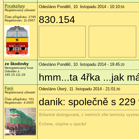
Prcekzlipy
Odesláno Pondělí, 10. listopadu 2014 - 10:10
:55
Registrovaný uživatel
830.154
Číslo příspěvku:
2795
Registrován:
11-2007
ze škodovky
Odesláno Pondělí, 10. listopadu 2014 - 19:45
:20
Neregistrovaný host
Odeslán z:
hmm...ta 4řka ...jak má
185.15.111.26
Ferii
Odesláno Úterý, 11. listopadu 2014 - 21:01
:30
Registrovaný uživatel
danik: společně s 229 
Číslo příspěvku:
701
Registrován:
4-2005
Brilantně distingovaná, z inertních sfér termicky vystr
Evžene, stojíme u vjezdu!