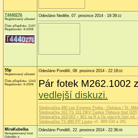
T4440276
Odesláno Neděle, 07. prosince 2014 - 19:39
:22
Registrovaný uživatel
Číslo příspěvku:
2167
Registrován:
9-2009
55p
Odesláno Pondělí, 08. prosince 2014 - 22:18
:02
Registrovaný uživatel
Pár fotek M262.1002 z
Číslo příspěvku:
1243
Registrován:
6-2009
vedlejší diskuzi.
Sledovačka 480 Leo Express Praha - Ostrava / St. Mě
Sledovačka 163 TS 101 DKV Česká Třebová (trať 020)
Sledovačka 162/163 + 961 na R a Os vlacích Ústí n/L -
Sledovačka TS 890 PP Louny
vč. 809.534 a 281
MiraKubelka
Odesláno Pondělí, 22. prosince 2014 - 22:36
:05
Neregistrovaný host
Odeslán z: