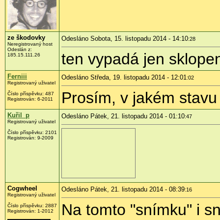
ze škodovky
Odesláno Sobota, 15. listopadu 2014 - 14:10
:28
Neregistrovaný host
Odeslán z:
ten vypadá jen sklopen
185.15.111.26
Ferniii
Odesláno Středa, 19. listopadu 2014 - 12:01
:02
Registrovaný uživatel
Prosím, v jakém stavu
Číslo příspěvku:
487
Registrován:
6-2011
Kuřil_p
Odesláno Pátek, 21. listopadu 2014 - 01:10
:47
Registrovaný uživatel
Číslo příspěvku:
2101
Registrován:
9-2009
Cogwheel
Odesláno Pátek, 21. listopadu 2014 - 08:39
:16
Registrovaný uživatel
Na tomto "snímku" i s
Číslo příspěvku:
2887
Registrován:
1-2012