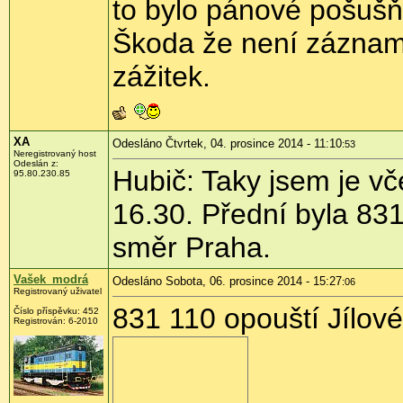
to bylo pánové pošušňá
Škoda že není záznam,
zážitek.
XA
Odesláno Čtvrtek, 04. prosince 2014 - 11:10
:53
Neregistrovaný host
Odeslán z:
Hubič: Taky jsem je vč
95.80.230.85
16.30. Přední byla 831
směr Praha.
Vašek_modrá
Odesláno Sobota, 06. prosince 2014 - 15:27
:06
Registrovaný uživatel
831 110 opouští Jílov
Číslo příspěvku:
452
Registrován:
6-2010