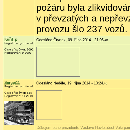
požáru byla zlikvidová
v převzatých a nepřev
provozu šlo 237 vozů.
Kuřil_p
Odesláno Čtvrtek, 09. října 2014 - 21:05
:48
Registrovaný uživatel
Číslo příspěvku:
2092
Registrován:
9-2009
Sergej11
Odesláno Neděle, 19. října 2014 - 13:24
:48
Registrovaný uživatel
Číslo příspěvku:
644
Registrován:
11-2010
Děkujem pane prezidente Václave Havle..čest Vaši pam