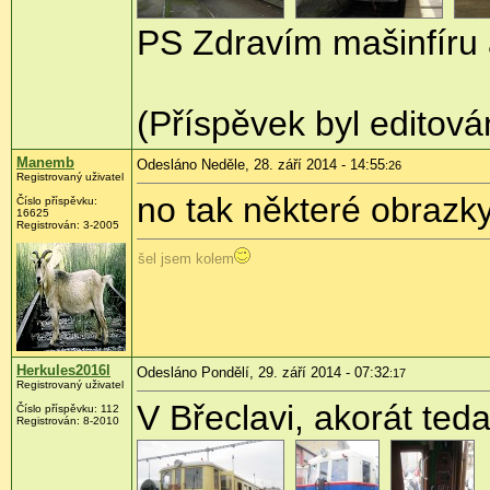
PS Zdravím mašinfíru 
(Příspěvek byl editov
Manemb
Odesláno Neděle, 28. září 2014 - 14:55
:26
Registrovaný uživatel
no tak některé obrazky
Číslo příspěvku:
16625
Registrován:
3-2005
šel jsem kolem
Herkules2016l
Odesláno Pondělí, 29. září 2014 - 07:32
:17
Registrovaný uživatel
V Břeclavi, akorát te
Číslo příspěvku:
112
Registrován:
8-2010