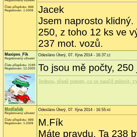
Registrovaný uživatel
Jacek
Číslo příspěvku:
898
Registrován:
1-2009
Jsem naprosto klidný.
250, z toho 12 ks ve 
237 mot. vozů.
Maxipes_Fík
Odesláno Úterý, 07. října 2014 - 16:37
:12
Registrovaný uživatel
To jsou mě počty, 250 
Číslo příspěvku:
2185
Registrován:
12-2005
Jednou, těsně potom, co se naučil mluvit, vy
Modřaňák
Odesláno Úterý, 07. října 2014 - 16:55
:43
Registrovaný uživatel
M.Fík
Číslo příspěvku:
899
Registrován:
1-2009
Máte pravdu. Ta 238 b