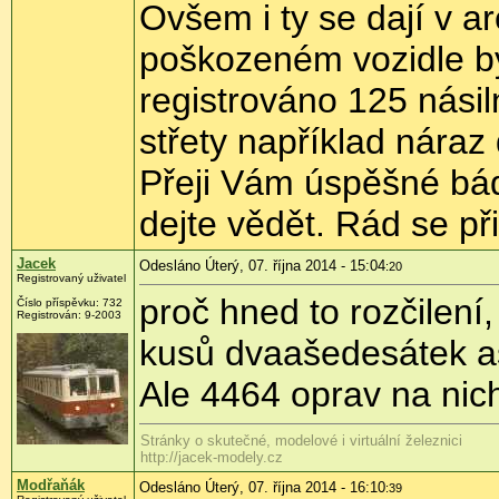
Ovšem i ty se dají v ar
poškozeném vozidle b
registrováno 125 nási
střety například náraz
Přeji Vám úspěšné bá
dejte vědět. Rád se př
Jacek
Odesláno Úterý, 07. října 2014 - 15:04
:20
Registrovaný uživatel
proč hned to rozčilení
Číslo příspěvku:
732
Registrován:
9-2003
kusů dvaašedesátek asi
Ale 4464 oprav na nic
Stránky o skutečné, modelové i virtuální železnici
http://jacek-modely.cz
Modřaňák
Odesláno Úterý, 07. října 2014 - 16:10
:39