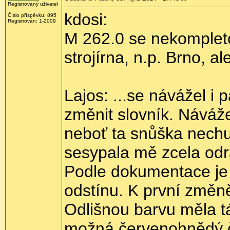
Registrovaný uživatel
kdosi:
Číslo příspěvku:
895
Registrován:
1-2009
M 262.0 se nekomplet
strojírna, n.p. Brno, 
Lajos: ...se návážel 
změnit slovník. Náváže
neboť ta snůška nechu
sesypala mě zcela odr
Podle dokumentace je 
odstínu. K první změně 
Odlišnou barvu měla t
možná červenohnědý či