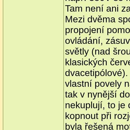
Tam není ani za
Mezi dvěma spo
propojení pomo
ovládání, zásu
světly (nad šro
klasických červ
dvacetipólové).
vlastní povely 
tak v nynější d
nekuplují, to j
kopnout při roz
byla řešená mot