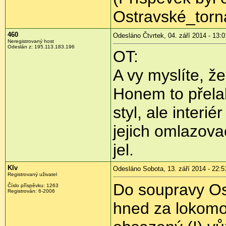
Ostravské_torn
460
Odesláno Čtvrtek, 04. září 2014 - 13:0
Neregistrovaný host
Odeslán z:
195.113.183.196
OT:
A vy myslíte, že
Honem to přela
styl, ale interié
jejich omlazova
jel.
Klv
Odesláno Sobota, 13. září 2014 - 22:5
Registrovaný uživatel
Do soupravy Os
Číslo příspěvku:
1263
Registrován:
6-2006
hned za lokomo