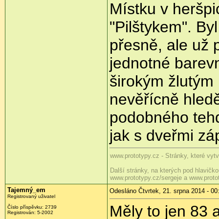
Místku v heršpi
"Pilštykem". By
přesně, ale už 
jednotné barev
širokým žlutým 
nevěřícně hledě
podobného tehdá
jak s dveřmi záp
www.prototypy.cz - Stránky, které vytv
Další stránky, na kterých pod hlavičk
www.prototypy.cz/sergeje a www.proto
Tajemný_em
Odesláno Čtvrtek, 21. srpna 2014 - 00
Registrovaný uživatel
Měly to jen 83 a
Číslo příspěvku:
2739
Registrován:
5-2002