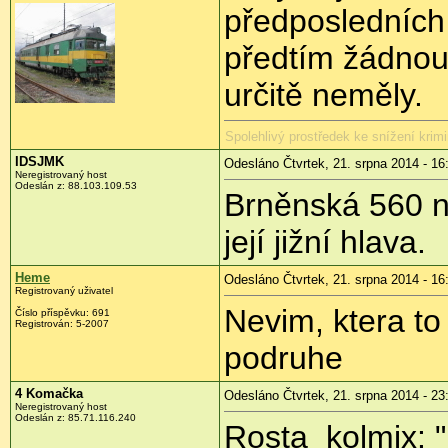
předposledních 
předtím žádnou
určitě neměly.
Spolehlivý prostředek ke snížení krimi
IDSJMK
Odesláno Čtvrtek, 21. srpna 2014 - 16
Neregistrovaný host
Odeslán z:
88.103.109.53
Brněnská 560 na
její jižní hlava.
Heme
Odesláno Čtvrtek, 21. srpna 2014 - 16
Registrovaný uživatel
Nevim, ktera to 
Číslo příspěvku:
691
Registrován:
5-2007
podruhe
4 Komačka
Odesláno Čtvrtek, 21. srpna 2014 - 23
Neregistrovaný host
Odeslán z:
85.71.116.240
Rosta_kolmix: " 