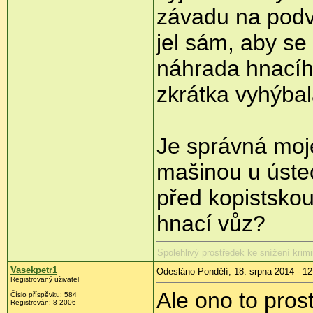
závadu na podv
jel sám, aby se
náhrada hnacíh
zkrátka vyhýbal
Je správná moje
mašinou u úste
před kopistskou
hnací vůz?
Spolehlivý prostředek ke snížení krimi
Vasekpetr1
Odesláno Pondělí, 18. srpna 2014 - 12
Registrovaný uživatel
Ale ono to pros
Číslo příspěvku:
584
Registrován:
8-2006