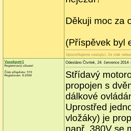
Děkuji moc za
(Příspěvek byl 
Upozorňujeme cestující, že vlak nebu
Vasekpetr1
Odesláno Čtvrtek, 24. července 2014 -
Registrovaný uživatel
Střídavý motoro
Číslo příspěvku:
570
Registrován:
8-2006
propojen s dvě
dálkové ovládá
Uprostřed jedn
vložáky) je pro
např. 380V se m