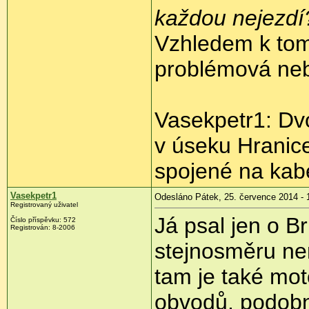
každou nejezdí
Vzhledem k tomu
problémová ne
Vasekpetr1: Dv
v úseku Hranice
spojené na kabe
Vasekpetr1
Odesláno Pátek, 25. července 2014 - 
Registrovaný uživatel
Já psal jen o B
Číslo příspěvku:
572
Registrován:
8-2006
stejnosměru nem
tam je také mot
obvodů, podobn