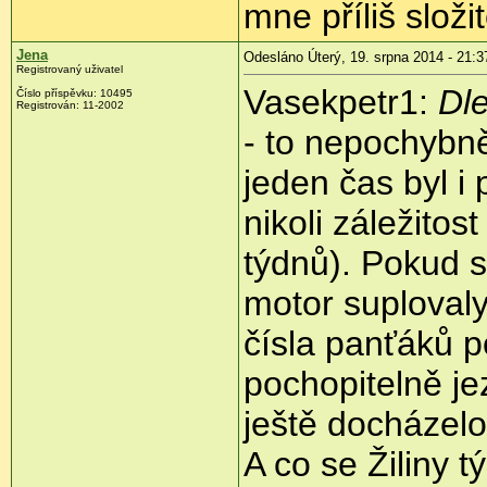
mne příliš složi
Jena
Odesláno Úterý, 19. srpna 2014 - 21:3
Registrovaný uživatel
Vasekpetr1:
Dle
Číslo příspěvku:
10495
Registrován:
11-2002
- to nepochybně
jeden čas byl i
nikoli záležitos
týdnů). Pokud s
motor suploval
čísla panťáků p
pochopitelně je
ještě docházelo
A co se Žiliny t