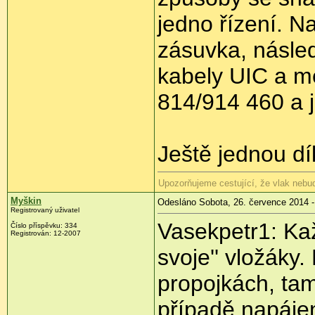
jedno řízení. N
zásuvka, násled
kabely UIC a me
814/914 460 a j
Ještě jednou dí
Upozorňujeme cestující, že vlak nebu
Myškin
Odesláno Sobota, 26. července 2014 -
Registrovaný uživatel
Vasekpetr1: Kaž
Číslo příspěvku:
334
Registrován:
12-2007
svoje'' vložáky.
propojkách, tam
případě napáje