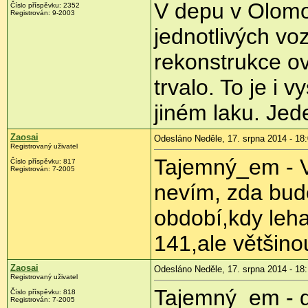
V depu v Olomo
Číslo příspěvku:
2352
Registrován:
9-2003
jednotlivých vo
rekonstrukce ov
trvalo. To je i 
jiném laku. Jed
Zaosai
Odesláno Neděle, 17. srpna 2014 - 18
Registrovaný uživatel
Tajemný_em - V 
Číslo příspěvku:
817
Registrován:
7-2005
nevím, zda bud
období,kdy leha
141,ale většinou
Zaosai
Odesláno Neděle, 17. srpna 2014 - 18
Registrovaný uživatel
Tajemný_em - d
Číslo příspěvku:
818
Registrován:
7-2005