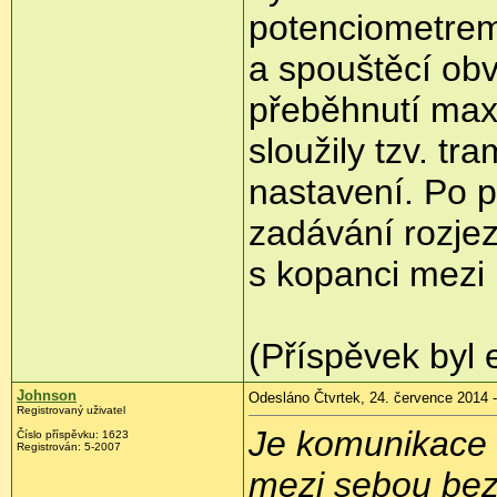
potenciometrem,
a spouštěcí obv
přeběhnutí max
sloužily tzv. t
nastavení. Po 
zadávání rozje
s kopanci mezi 
(Příspěvek byl 
Johnson
Odesláno Čtvrtek, 24. července 2014 -
Registrovaný uživatel
Je komunikace 4
Číslo příspěvku:
1623
Registrován:
5-2007
mezi sebou bez