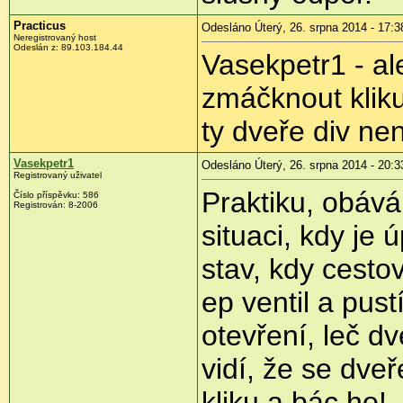
Practicus
Odesláno Úterý, 26. srpna 2014 - 17:3
Neregistrovaný host
Odeslán z:
89.103.184.44
Vasekpetr1 - al
zmáčknout kliku
ty dveře div ne
Vasekpetr1
Odesláno Úterý, 26. srpna 2014 - 20:3
Registrovaný uživatel
Praktiku, obává
Číslo příspěvku:
586
Registrován:
8-2006
situaci, kdy je
stav, kdy cesto
ep ventil a pus
otevření, leč d
vidí, že se dve
kliku a bác ho!