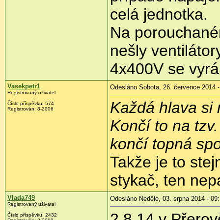
celá jednotka.
Na porouchaném
nešly ventiláto
4x400V se vyrá
Vasekpetr1
Odesláno Sobota, 26. července 2014 -
Registrovaný uživatel
Každá hlava si n
Číslo příspěvku:
574
Registrován:
8-2006
Končí to na tzv
končí topná spo
Takže je to stej
stykač, ten nep
Vlada749
Odesláno Neděle, 03. srpna 2014 - 09
Registrovaný uživatel
2.8.14 v Přerov
Číslo příspěvku:
2432