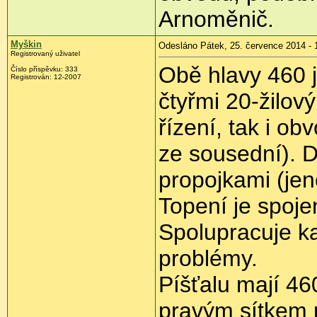
Arnoměnič.
Myškin
Odesláno Pátek, 25. července 2014 - 
Registrovaný uživatel
Obě hlavy 460 
Číslo příspěvku:
333
Registrován:
12-2007
čtyřmi 20-žilový
řízení, tak i o
ze sousední). D
propojkami (jen
Topení je spoje
Spolupracuje ka
problémy.
Píšťalu mají 4
pravým sítkem 