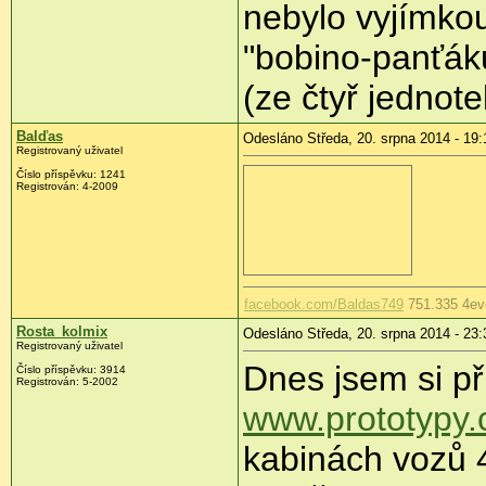
nebylo vyjímkou
"bobino-panťáků"
(ze čtyř jednotek
Balďas
Odesláno Středa, 20. srpna 2014 - 19:
Registrovaný uživatel
Číslo příspěvku:
1241
Registrován:
4-2009
facebook.com/Baldas749
751.335 4ev
Rosta_kolmix
Odesláno Středa, 20. srpna 2014 - 23:
Registrovaný uživatel
Dnes jsem si př
Číslo příspěvku:
3914
Registrován:
5-2002
www.prototypy.
kabinách vozů 4