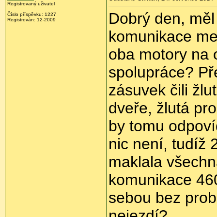
Registrovaný uživatel
Dobrý den, měl
Číslo příspěvku:
1227
Registrován:
12-2009
komunikace mez
oba motory na o
spolupráce? P
zásuvek čili žl
dveře, žlutá pr
by tomu odpoví
nic není, tudíž 
maklala všechna
komunikace 460
sebou bez prob
nejezdí?