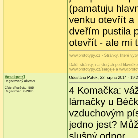
(pamatuju hlav
venku otevřít 
dveřím pustila 
otevřít - ale mi 
www.prototypy.cz - Stránky, které vytv
Další stránky, na kterých pod hlavičk
www.prototypy.cz/sergeje a www.proto
Vasekpetr1
Odesláno Pátek, 22. srpna 2014 - 19:
Registrovaný uživatel
4 Komačka: vážn
Číslo příspěvku:
585
Registrován:
8-2006
lámačky u Béčk
vzduchovým pís
jedno jest? Můžu
slušný odpor.