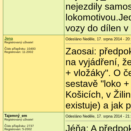
nejezdily samos
lokomotivou.Jed
vozy do dílen v
Jena
Odesláno Neděle, 17. srpna 2014 - 20
Registrovaný uživatel
Zaosai: předpo
Číslo příspěvku:
10493
Registrován:
11-2002
na vyjádření, ž
+ vložáky". O č
sestavě "loko +
Košicích, v Žili
existuje) a jak p
Tajemný_em
Odesláno Neděle, 17. srpna 2014 - 21
Registrovaný uživatel
Jéňa: A předpo
Číslo příspěvku:
2737
Registrován:
5-2002