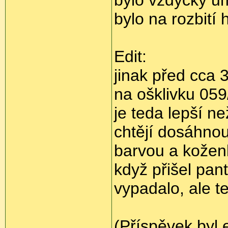
bylo na rozbití 
Edit:
jinak před cca 
na ošklivku 059/
je teda lepší n
chtějí dosáhnout
barvou a kožen
když přišel pan
vypadalo, ale t
(Příspěvek byl 