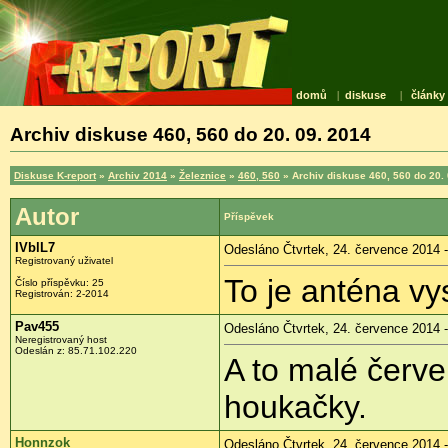
domů
|
diskuse
|
články
Archiv diskuse 460, 560 do 20. 09. 2014
Diskuse K-report
»
Archiv 2014
»
Železnice
»
460, 560
» Archiv diskuse 460, 560 do 20.
Autor
Příspěvek
IVblL7
Odesláno Čtvrtek, 24. července 2014 -
Registrovaný uživatel
To je anténa vy
Číslo příspěvku:
25
Registrován:
2-2014
Pav455
Odesláno Čtvrtek, 24. července 2014 -
Neregistrovaný host
Odeslán z:
85.71.102.220
A to malé červe
houkačky.
Honnzok
Odesláno Čtvrtek, 24. července 2014 -