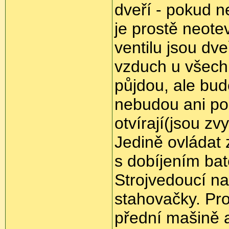
dveří - pokud n
je prostě neot
ventilu jsou d
vzduch u všech 
půjdou, ale bud
nebudou ani poř
otvírají(jsou zv
Jedině ovládat 
s dobíjením bat
Strojvedoucí na
stahovačky. Pro
přední mašině 