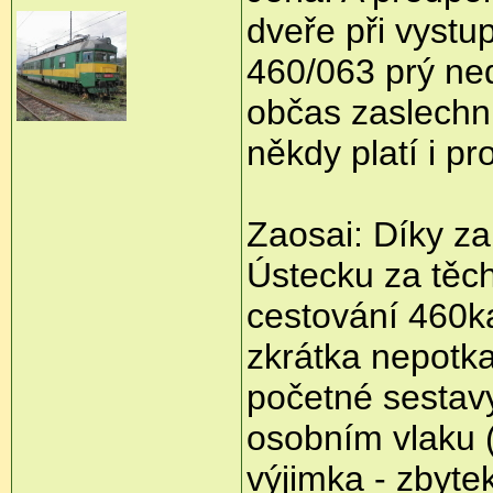
dveře při vystu
460/063 prý ned
občas zaslechn
někdy platí i pr
Zaosai: Díky za
Ústecku za těc
cestování 460k
zkrátka nepotka
početné sestavy
osobním vlaku (
výjimka - zbyte