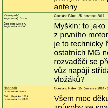
antény.
Vasekpetr1
Odesláno Pátek, 25. července 2014 - 
Registrovaný uživatel
Myškin: to jako
Číslo příspěvku:
573
Registrován:
8-2006
z prvního motor
je to technicky
ostatních MG n
rozvaděči se p
vůz napájí stříd
vložáků?
Honnzok
Odesláno Pátek, 25. července 2014 - 
Registrovaný uživatel
Všem moc děkuj
Číslo příspěvku:
1229
Registrován:
12-2009
způsoby se sna