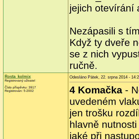
jejich otevírání 
Nezápasili s tím
Když ty dveře n
se z nich vypus
ručně.
Rosta_kolmix
Odesláno Pátek, 22. srpna 2014 - 14:
Registrovaný uživatel
4 Komačka
- N
Číslo příspěvku:
3917
Registrován:
5-2002
uvedeném vlaku 
jen trošku rozdí
hlavně nutnosti
jaké při nastup