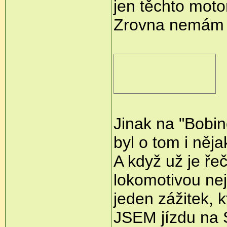
jen těchto moto
Zrovna nemám f
Jinak na "Bobin
byl o tom i něj
A když už je ře
lokomotivou nej
jeden zážitek, k
JSEM jízdu na S