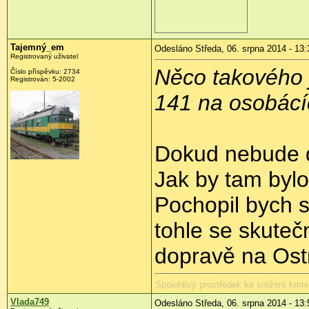
Tajemný_em
Odesláno Středa, 06. srpna 2014 - 13:
Registrovaný uživatel
Něco takového j
Číslo příspěvku:
2734
Registrován:
5-2002
141 na osobácí
Dokud nebude d
Jak by tam byl
Pochopil bych s
tohle se skuteč
dopravě na Ostr
Spolehlivý prostředek ke snížení krimi
Vlada749
Odesláno Středa, 06. srpna 2014 - 13: