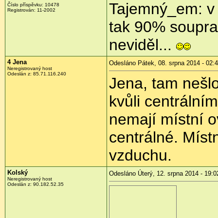
Tajemný_em: v 
Číslo příspěvku:
10478
Registrován:
11-2002
tak 90% soupra
neviděl...
4 Jena
Odesláno Pátek, 08. srpna 2014 - 02:
Neregistrovaný host
Odeslán z:
85.71.116.240
Jena, tam nešlo
kvůli centrální
nemají místní o
centrálné. Míst
vzduchu.
Kolský
Odesláno Úterý, 12. srpna 2014 - 19:0
Neregistrovaný host
Odeslán z:
90.182.52.35