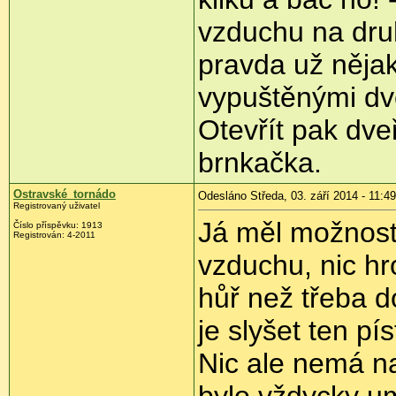
vzduchu na dru
pravda už nějak
vypuštěnými dv
Otevřít pak dve
brnkačka.
Ostravské_tornádo
Odesláno Středa, 03. září 2014 - 11:49
Registrovaný uživatel
Já měl možnost 
Číslo příspěvku:
1913
Registrován:
4-2011
vzduchu, nic hr
hůř než třeba 
je slyšet ten pís
Nic ale nemá na 
bylo vždycky u