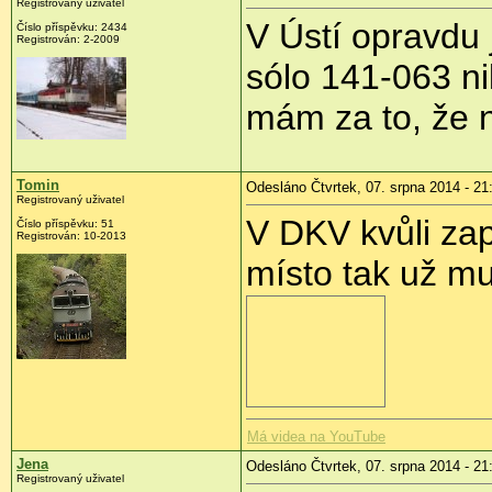
Registrovaný uživatel
V Ústí opravdu 
Číslo příspěvku:
2434
Registrován:
2-2009
sólo 141-063 ni
mám za to, že n
Tomin
Odesláno Čtvrtek, 07. srpna 2014 - 21
Registrovaný uživatel
V DKV kvůli z
Číslo příspěvku:
51
Registrován:
10-2013
místo tak už m
Má videa na YouTube
Jena
Odesláno Čtvrtek, 07. srpna 2014 - 21
Registrovaný uživatel