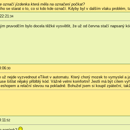
e označí jízdenka která měla na označení počkat?
ího se starat o to, co si kdo kde označí. Kdyby byl v dalším vlaku problém, t
 22:21
:34
rým pruvodčím bylo docela těžké vysvětlit, že už od června stačí napsaný k
3:06
:30
e už nejde vyzvednout eTiket v automatu. Který chorý mozek to vymyslel a 
e šišlat nějaký přiblblý kód. Vážně velmi komfortní! Jestli má být cílem vy
 eshopem a relační slevou na pokladně. Bohužel jsem si koupil zpáteční, takž
3:11
:52
na papírek?