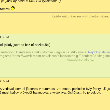
 je, jinak by nešel v UNIPAJi vytisknout...)
automatu
.
Každý má právo na
můj
vlastní názor.
3:56
:40
ení (nikdy jsem to bez ní nezkoušel).
arotenovič Carotsson s mrkvistorovou regulací z Mrkvanova:
Nejdokonalejší
mg src="https://www.k-report.net/discus/clipart/satan.gif" border=0> <img src=
www.danceradio.cz
4:09
:44
zvedával jsem si jízdenku v automatu, zatímco u pokladen byly fronty. Už j
 musí každý průvodčí balancovat a vyťukávat číslíčka... To je pokrok.