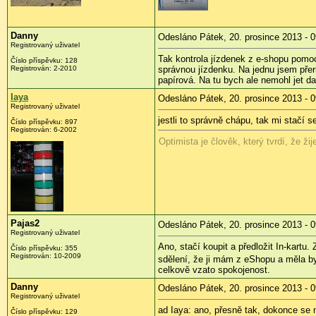
Danny
Odesláno Pátek, 20. prosince 2013 - 0
Registrovaný uživatel
Tak kontrola jízdenek z e-shopu pomocí
Číslo příspěvku:
128
Registrován:
2-2010
správnou jízdenku. Na jednu jsem přeru
papírová. Na tu bych ale nemohl jet da
Iaya
Odesláno Pátek, 20. prosince 2013 - 0
Registrovaný uživatel
jestli to správně chápu, tak mi stačí
Číslo příspěvku:
897
Registrován:
6-2002
Optimista je člověk, který tvrdí, že 
Pajas2
Odesláno Pátek, 20. prosince 2013 - 0
Registrovaný uživatel
Ano, stačí koupit a předložit In-kartu.
Číslo příspěvku:
355
Registrován:
10-2009
sdělení, že ji mám z eShopu a měla by b
celkově vzato spokojenost.
Danny
Odesláno Pátek, 20. prosince 2013 - 0
Registrovaný uživatel
ad Iaya: ano, přesně tak, dokonce se 
Číslo příspěvku:
129