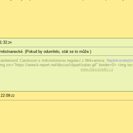
1:32
:24
aměstnanecké. (Pokud by odumřelo, stát se to může.)
arotenovič Carotsson s mrkvistorovou regulací z Mrkvanova:
Nejdokonalejší
mg src="https://www.k-report.net/discus/clipart/satan.gif" border=0> <img src=
www.danceradio.cz
 22:09
:22