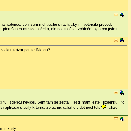
na jízdence. Jen jsem měl trochu strach, aby mi potvrdila průvodčí
 přerušením mi sice načetla, ale neoznačila, zpáteční byla pro jistotu
ve vlaku ukázat pouze INkartu?
í tu jízdenku neviděl. Sem tam se zeptali, jestli mám ještě i jízdenku. Po
lší aplikace stačily k tomu, že už nic dalšího vidět nechtěli.
Takže
í In-karty