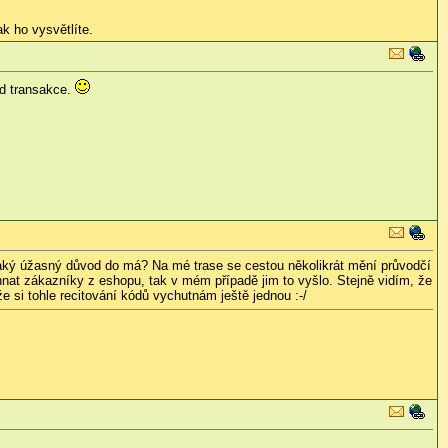
ak ho vysvětlíte.
ód transakce.
jaký úžasný důvod do má? Na mé trase se cestou několikrát mění průvodčí
hnat zákazníky z eshopu, tak v mém případě jim to vyšlo. Stejně vidím, že
e si tohle recitování kódů vychutnám ještě jednou :-/