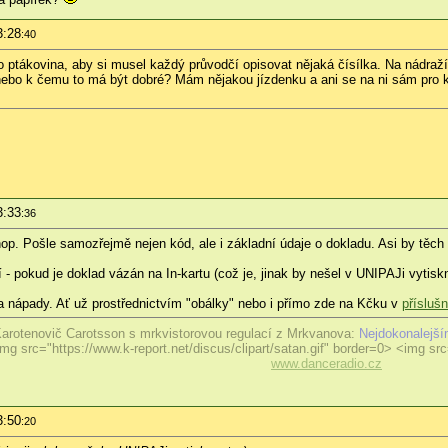
3:28
:40
ako ptákovina, aby si musel každý průvodčí opisovat nějaká čísílka. Na nádra
, nebo k čemu to má být dobré? Mám nějakou jízdenku a ani se na ni sám pro k
3:33
:36
op. Pošle samozřejmě nejen kód, ale i základní údaje o dokladu. Asi by těch 
- pokud je doklad vázán na In-kartu (což je, jinak by nešel v UNIPAJi vytiskn
y a nápady. Ať už prostřednictvím "obálky" nebo i přímo zde na Kčku v
přísluš
arotenovič Carotsson s mrkvistorovou regulací z Mrkvanova:
Nejdokonalejší
mg src="https://www.k-report.net/discus/clipart/satan.gif" border=0> <img src=
www.danceradio.cz
3:50
:20