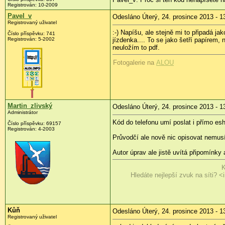
Registrován:
10-2009
Pavel_v
Odesláno Úterý, 24. prosince 2013 - 1
Registrovaný uživatel
:-) Napíšu, ale stejně mi to připadá j
Číslo příspěvku:
741
Registrován:
5-2002
jízdenka.... To se jako šetří papírem
neuložím to pdf.
Fotogalerie na
ALOU
Martin_zlivský
Odesláno Úterý, 24. prosince 2013 - 1
Administrátor
Kód do telefonu umí poslat i přímo esh
Číslo příspěvku:
69157
Registrován:
4-2003
Průvodčí ale nově nic opisovat nemusí 
Autor úprav ale jistě uvítá připomínk
K
Hledáte nejlepší zvuk na síti? <i
Kůň
Odesláno Úterý, 24. prosince 2013 - 1
Registrovaný uživatel