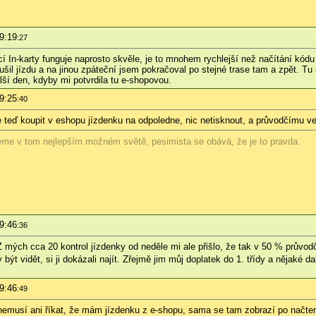
9:19
:27
 In-karty funguje naprosto skvěle, je to mnohem rychlejší než načítání kódu 
šil jízdu a na jinou zpáteční jsem pokračoval po stejné trase tam a zpět. Tu s
lší den, kdyby mi potvrdila tu e-shopovou.
9:25
:40
 se teď koupit v eshopu jízdenku na odpoledne, nic netisknout, a průvodčímu 
žijeme v tom nejlepším možném světě, pesimista se obává, že je to pravda.
9:46
:36
 Z mých cca 20 kontrol jízdenky od neděle mi ale přišlo, že tak v 50 % průvodč
ýt vidět, si ji dokázali najít. Zřejmě jim můj doplatek do 1. třídy a nějaké da
9:46
:49
nemusí ani říkat, že mám jízdenku z e-shopu, sama se tam zobrazí po načten