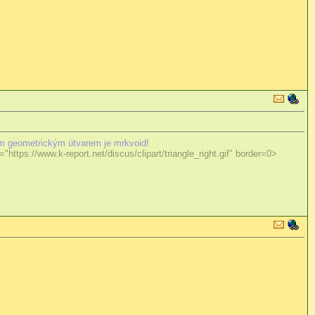
m geometrickým útvarem je mrkvoid!
"https://www.k-report.net/discus/clipart/triangle_right.gif" border=0>