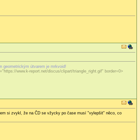
m geometrickým útvarem je mrkvoid!
"https://www.k-report.net/discus/clipart/triangle_right.gif" border=0>
sem si zvykl, že na ČD se vžycky po čase musí "vylepšit" něco, co