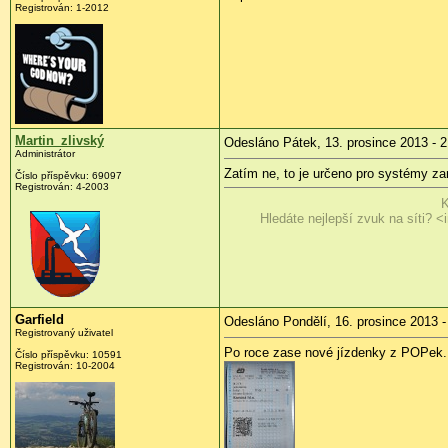
Registrován:
1-2012
Martin_zlivský
Odesláno Pátek, 13. prosince 2013 - 2
Administrátor
Zatím ne, to je určeno pro systémy z
Číslo příspěvku:
69097
Registrován:
4-2003
K
Hledáte nejlepší zvuk na síti? <i
Garfield
Odesláno Pondělí, 16. prosince 2013 -
Registrovaný uživatel
Po roce zase nové jízdenky z POPek.
Číslo příspěvku:
10591
Registrován:
10-2004