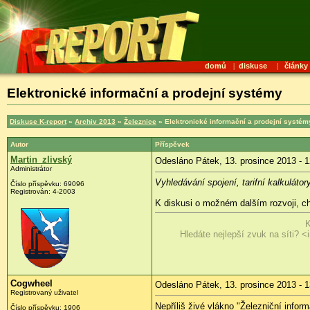
domů
|
diskuse
|
články
Elektronické informační a prodejní systémy
Diskuse K-report
»
Archiv 2013
»
Železnice
» Elektronické informační a prodejní systém
Autor
Příspěvek
Martin_zlivský
Odesláno Pátek, 13. prosince 2013 - 1
Administrátor
Vyhledávání spojení, tarifní kalkulátor
Číslo příspěvku:
69096
Registrován:
4-2003
K diskusi o možném dalším rozvoji, c
K
Hledáte nejlepší zvuk na síti? <i
Cogwheel
Odesláno Pátek, 13. prosince 2013 - 1
Registrovaný uživatel
Nepříliš živé vlákno "Železniční infor
Číslo příspěvku:
1906