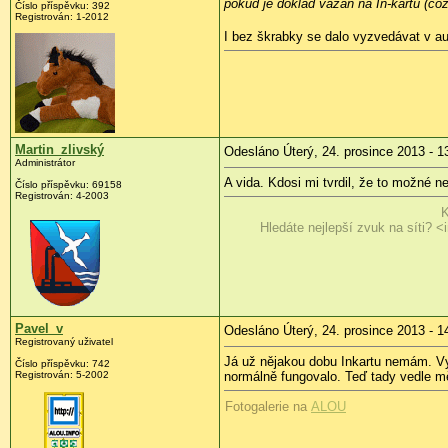
pokud je doklad vázán na In-kartu (což
Číslo příspěvku:
392
Registrován:
1-2012
I bez škrabky se dalo vyzvedávat v 
Martin_zlivský
Odesláno Úterý, 24. prosince 2013 - 1
Administrátor
A vida. Kdosi mi tvrdil, že to možné n
Číslo příspěvku:
69158
Registrován:
4-2003
K
Hledáte nejlepší zvuk na síti? <i
Pavel_v
Odesláno Úterý, 24. prosince 2013 - 1
Registrovaný uživatel
Já už nějakou dobu Inkartu nemám. Vy
Číslo příspěvku:
742
Registrován:
5-2002
normálně fungovalo. Teď tady vedle mě
Fotogalerie na
ALOU