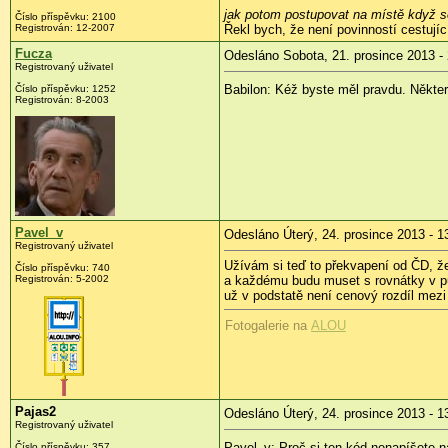
jak potom postupovat na místě když s
Číslo příspěvku:
2100
Registrován:
12-2007
Řekl bych, že není povinností cestujíc
Fucza
Odesláno Sobota, 21. prosince 2013 -
Registrovaný uživatel
Babilon: Kéž byste měl pravdu. Někte
Číslo příspěvku:
1252
Registrován:
8-2003
Pavel_v
Odesláno Úterý, 24. prosince 2013 - 1
Registrovaný uživatel
Užívám si teď to překvapení od ČD, ž
Číslo příspěvku:
740
Registrován:
5-2002
a každému budu muset s rovnátky v pus
už v podstatě není cenový rozdíl mezi
Fotogalerie na
ALOU
Pajas2
Odesláno Úterý, 24. prosince 2013 - 1
Registrovaný uživatel
Pavel_v: Proč si ten kód nenapíšete 
Číslo příspěvku:
357