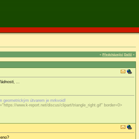
«
Předcházející
Další
»
ádnosti, ...
m geometrickým útvarem je mrkvoid!
"https://www.k-report.net/discus/clipart/triangle_right.gif" border=0>
šeno?