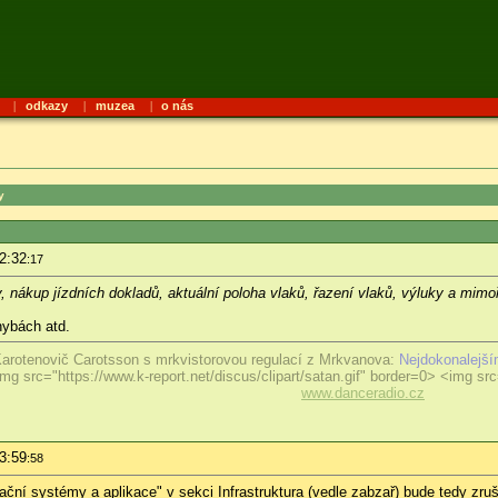
|
odkazy
|
muzea
|
o nás
y
2:32
:17
y, nákup jízdních dokladů, aktuální poloha vlaků, řazení vlaků, výluky a mimoř
hybách atd.
arotenovič Carotsson s mrkvistorovou regulací z Mrkvanova:
Nejdokonalejší
mg src="https://www.k-report.net/discus/clipart/satan.gif" border=0> <img src=
www.danceradio.cz
3:59
:58
mační systémy a aplikace" v sekci Infrastruktura (vedle zabzař) bude tedy zru