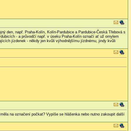
ejný den, např. Praha-Kolín, Kolín-Pardubice a Pardubice-Česká Třebová s
ardubicích - a průvodčí např. v úseku Praha-Kolín označí ať už omylem
cích jízdenek - někdy jen kvůli výhodnějšímu jízdnému, jindy kvůli
á měla na označení počkat? Vypíše se hlášenka nebo nutno zakoupit další