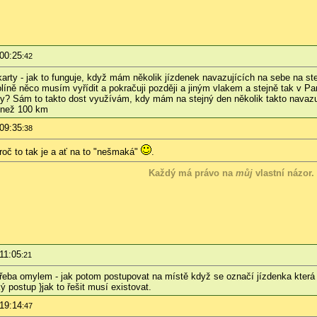
 00:25
:42
arty - jak to funguje, když mám několik jízdenek navazujících na sebe na st
olíně něco musím vyřídit a pokračuji později a jiným vlakem a stejně tak v P
y? Sám to takto dost využívám, kdy mám na stejný den několik takto navazují
m než 100 km
 09:35
:38
 proč to tak je a ať na to "nešmaká"
.
Každý má právo na
můj
vlastní názor.
11:05
:21
.třeba omylem - jak potom postupovat na místě když se označí jízdenka kter
 postup }jak to řešit musí existovat.
 19:14
:47