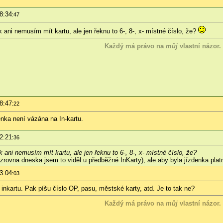
8:34
:47
ak ani nemusím mít kartu, ale jen řeknu to 6-, 8-, x- místné číslo, že?
Každý má právo na
můj
vlastní názor.
8:47
:22
enka není vázána na In-kartu.
2:21
:36
ak ani nemusím mít kartu, ale jen řeknu to 6-, 8-, x- místné číslo, že?
rovna dneska jsem to viděl u předběžné InKarty), ale aby byla jízdenka platn
3:04
:03
kartu. Pak píšu číslo OP, pasu, městské karty, atd. Je to tak ne?
Každý má právo na
můj
vlastní názor.