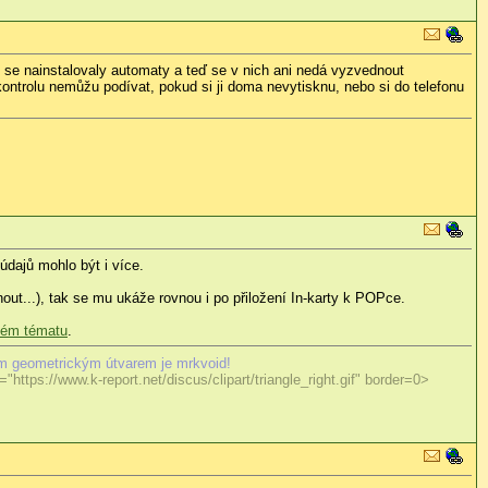
ží se nainstalovaly automaty a teď se v nich ani nedá vyzvednout
ontrolu nemůžu podívat, pokud si ji doma nevytisknu, nebo si do telefonu
údajů mohlo být i více.
out...), tak se mu ukáže rovnou i po přiložení In-karty k POPce.
ném tématu
.
m geometrickým útvarem je mrkvoid!
"https://www.k-report.net/discus/clipart/triangle_right.gif" border=0>