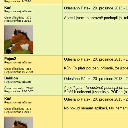
Registrován:
2-2010
Kůň
Odesláno Pátek, 20. prosince 2013 - 1
Registrovaný uživatel
A jestli jsem to správně pochopil já, t
Číslo příspěvku:
375
Registrován:
1-2012
Pajas2
Odesláno Pátek, 20. prosince 2013 - 1
Registrovaný uživatel
Kůň: To platí pouze v případě, že jízd
Číslo příspěvku:
356
Registrován:
10-2009
Babilon
Odesláno Pátek, 20. prosince 2013 - 2
Registrovaný uživatel
A jestli jsem to správně pochopil já, t
Číslo příspěvku:
2098
Registrován:
12-2007
Stačí k nalezení jízdenky v POPce (a z
Kůň
Odesláno Pátek, 20. prosince 2013 - 2
Registrovaný uživatel
No pokud nemám aplikaci, tak nemám in
Číslo příspěvku:
376
Registrován:
1-2012