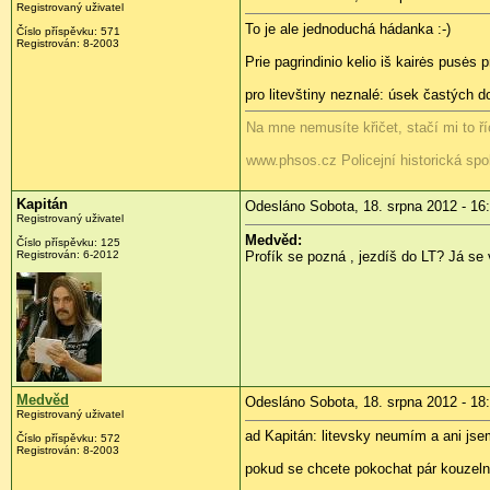
Registrovaný uživatel
To je ale jednoduchá hádanka :-)
Číslo příspěvku:
571
Registrován:
8-2003
Prie pagrindinio kelio iš kairės pusės p
pro litevštiny neznalé: úsek častých do
Na mne nemusíte křičet, stačí mi to říc
www.phsos.cz Policejní historická spo
Kapitán
Odesláno Sobota, 18. srpna 2012 - 16
Registrovaný uživatel
Medvěd:
Číslo příspěvku:
125
Registrován:
6-2012
Profík se pozná
, jezdíš do LT? Já se
Medvěd
Odesláno Sobota, 18. srpna 2012 - 18
Registrovaný uživatel
ad Kapitán: litevsky neumím a ani jsem
Číslo příspěvku:
572
Registrován:
8-2003
pokud se chcete pokochat pár kouzel