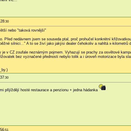
:28
:30
ětší nebo "taková rovnější"
. Před nedávnem jsem se souseda ptal, proč prohučel konkrétní křižovatkou, 
běžné silnici..." A to se živí jako jakýsi dealer čehokoliv a nahltá x-kilometr
uky je v CZ zoufale neznámým pojmem. Vyhazují se prachy za osvětové kampa
ižovatek bez vyznačené přednosti nebylo tolik a i úroveň motorizace byla sla
_by.)
:37
:30
ými přijíždějí hosté restaurace a penzionu + jedna hádanka
:56
:51