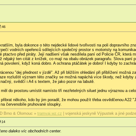
2
:46
kratším, byla dokonce o této nejdecké lidové tvořivosti na poli dopravního z
ezpečí vodních opeřenců sdílejících společný prostor s motoristy na komunika
é ptactvo před piráty. Její nadšení však nesdílela paní od Policie ČR, kter
ž nějaký ten citát z knížek, co mají na obalu obrázek paragrafu. Slova paní 
á povolení, když koná dobro. A ochrana ptáčátek je dobro! I kdyby to zachráni
ácenou "dej přednost v jízdě". Až při bližším ohledání při přiblížení možná zar
naze rozluštit význam této značky se možná napáchá více škody, než kdyby z
načný, svědčí i A4 s textem, že jako pozor na labutě.
měl do prostoru umístit namísto tří nezřetelných siluet jednu výraznou a celoč
přibrat někoho, kdo by jim poradil, že mohou použít třeba osvědčenou A22
 na červenobíle pruhované sloupky.
D Brno & Olomouc »
tramvaj.wz.cz
| vojenská jeskyně Výpustek a jiné podz
9
:14
eno daleko víc obchodních center.