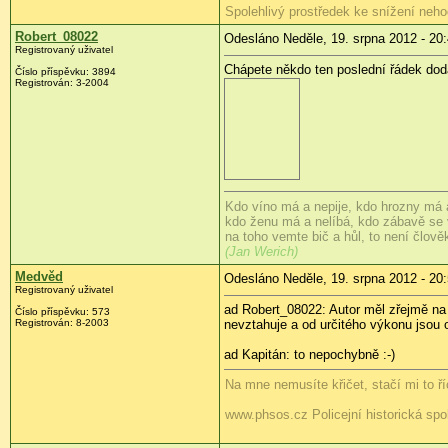
Spolehlivý prostředek ke snížení nehod
Robert_08022
Odesláno Neděle, 19. srpna 2012 - 20
Registrovaný uživatel
Chápete někdo ten poslední řádek dod
Číslo příspěvku:
3894
Registrován:
3-2004
Kdo víno má a nepije, kdo hrozny má a
kdo ženu má a nelíbá, kdo zábavě se
na toho vemte bič a hůl, to není člověk,
(Jan Werich)
Medvěd
Odesláno Neděle, 19. srpna 2012 - 20
Registrovaný uživatel
ad Robert_08022: Autor měl zřejmě na
Číslo příspěvku:
573
Registrován:
8-2003
nevztahuje a od určitého výkonu jsou 
ad Kapitán: to nepochybně :-)
Na mne nemusíte křičet, stačí mi to říc
www.phsos.cz Policejní historická spo