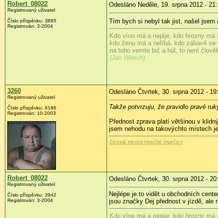
Robert_08022
Odesláno Neděle, 19. srpna 2012 - 21
Registrovaný uživatel
Tím bych si nebyl tak jist, našel jsem
Číslo příspěvku:
3895
Registrován:
3-2004
Kdo víno má a nepije, kdo hrozny má a
kdo ženu má a nelíbá, kdo zábavě se
na toho vemte bič a hůl, to není člověk,
(Jan Werich)
3260
Odesláno Čtvrtek, 30. srpna 2012 - 19
Registrovaný uživatel
Takže potvrzuju, že pravidlo pravé r
Číslo příspěvku:
8186
Registrován:
10-2003
Přednost zprava platí většinou v klidn
jsem nehodu na takovýchto místech ješt
ČESKÉ REGISTRAČNÍ ZNAČKY
Robert_08022
Odesláno Čtvrtek, 30. srpna 2012 - 20
Registrovaný uživatel
Nejlépe je to vidět u obchodních cent
Číslo příspěvku:
3942
Registrován:
3-2004
jsou značky Dej přednost v jízdě, ale 
Kdo víno má a nepije, kdo hrozny má a