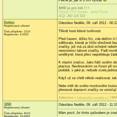
Pěkné je, jak si s tím vyhráli
MHD je pro lidi ! ! !
Škoda 27Tr Solaris...perla Plzně
ICQ: 260 116 510
Doktor
Odesláno Neděle, 09. září 2012 - 00:2
Registrovaný uživatel
Třikrát hurá lidové tvořivosti.
Číslo příspěvku:
2215
Registrován:
4-2003
Před časem, těžko říci, zda delším či 
sdělovala, kterak je tížilo ohrožené b
značky, jež má za úkol ochránit neboh
neexistenci takové značky. Padl rovně
umělkyně, která přeci nepotřebuje žádn
K vlastní značce. Jako řidič uvidím obr
ptactva. Nevěnováním se řízení při s
podobě, v jaké je, nebude zcela jednoz
Když už se chtěl někdo realizovat, tak 
Nebo měli do svého mozkového trustu 
přenosné dopravní značky se umisťují
železnice »
lokomotivy.euweb.cz
| MH
3260
Odesláno Neděle, 09. září 2012 - 11:1
Registrovaný uživatel
Mám pocit, že tímto způsobem je znač
Číslo příspěvku:
8210
Registrován:
10-2003