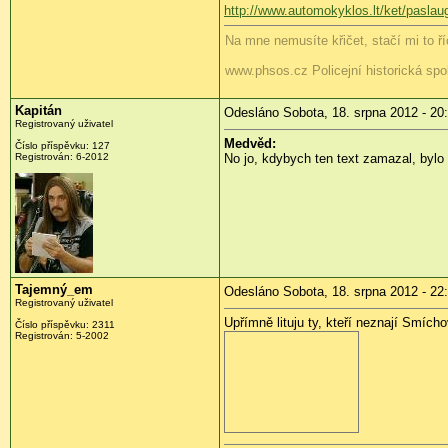
http://www.automokyklos.lt/ket/paslau
Na mne nemusíte křičet, stačí mi to říc
www.phsos.cz Policejní historická spo
Kapitán
Odesláno Sobota, 18. srpna 2012 - 20
Registrovaný uživatel
Medvěd:
Číslo příspěvku:
127
Registrován:
6-2012
No jo, kdybych ten text zamazal, bylo
Tajemný_em
Odesláno Sobota, 18. srpna 2012 - 22
Registrovaný uživatel
Upřímně lituju ty, kteří neznají Smícho
Číslo příspěvku:
2311
Registrován:
5-2002