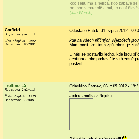
kdo ženu má a nelíbá, kdo zábavě se
na toho vemte bič a hůl, to není člověk,
(Jan Werich)
Garfield
Odesláno Pátek, 31. srpna 2012 - 00:
Registrovaný uživatel
kde na všech příčných výjezdech jsou 
Číslo příspěvku:
9552
Registrován:
10-2004
Mám pocit, že tímto způsobem je znač
U nás se postavilo jedno, kde jsou př
centrum a oba parkoviště vzájemně pro
paskvil.
Trollino_15
Odesláno Čtvrtek, 06. září 2012 - 18:3
Registrovaný uživatel
Jedna značka z Nejdku...
Číslo příspěvku:
4125
Registrován:
2-2005