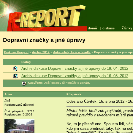
domů
|
diskuse
|
články
Dopravní značky a jiné úpravy
Diskuse K-report
»
Archiv 2012
»
Automobily, lodě a letadla
» Dopravní značky a jiné úp
Dialog
Archiv diskuse Dopravní značky a jiné úpravy do 19. 04. 2012
Archiv diskuse Dopravní značky a jiné úpravy do 16. 08. 2012
Uzavřeno
: Další dialogy již nemůžete zahájit.
Autor
Příspěvek
Jef
Odesláno Čtvrtek, 16. srpna 2012 - 16
Registrovaný uživatel
Místní řidiči, kteří zde projíždějí, p
Číslo příspěvku:
3714
Registrován:
5-2002
takové pravidlo v uvedeném místě plat
No, to je přesně ono. Spousta lidí, v
kdo jim dává přednost taky, tak na seb
"taková rovnější". Se divím, že nehod 