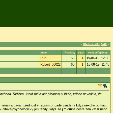
«
Předcházející
Další
»
Autor
Příspěvky
Stran
Posl. příspěvek
R_b
60
1
19-04-12 12:06
Robert_08022
60
1
16-08-12 11:48
í nehoda. Řidička, která měla dát přednost v jízdě, vůbec nevěděla, že
 neřeší a dávají přednost v lepším případě všude (a když někoho potkají,
ak citově/psychologicky jen tehdy, když se jim druhá cesta zdá větší nebo