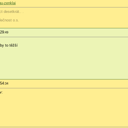
gu-zenklai
t desetkrát.. .
lečnost o.s.
:29
:49
 by to těžší
:54
:34
v: