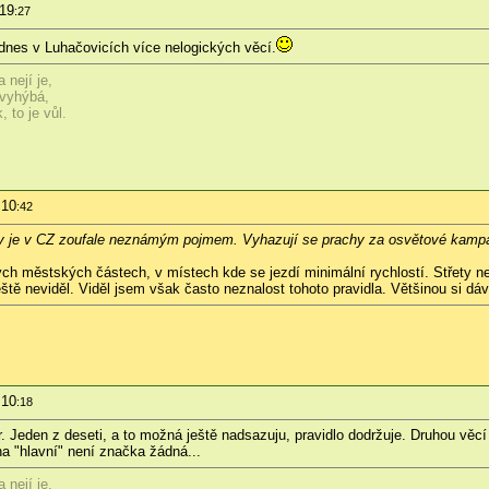
:19
:27
 dnes v Luhačovicích více nelogických věcí.
 nejí je,
 vyhýbá,
 to je vůl.
:10
:42
uky je v CZ zoufale neznámým pojmem. Vyhazují se prachy za osvětové kampa
ých městských částech, v místech kde se jezdí minimální rychlostí. Střety ne
ě neviděl. Viděl jsem však často neznalost tohoto pravidla. Většinou si dáva
:10
:18
er. Jeden z deseti, a to možná ještě nadsazuju, pravidlo dodržuje. Druhou vě
na "hlavní" není značka žádná...
 nejí je,