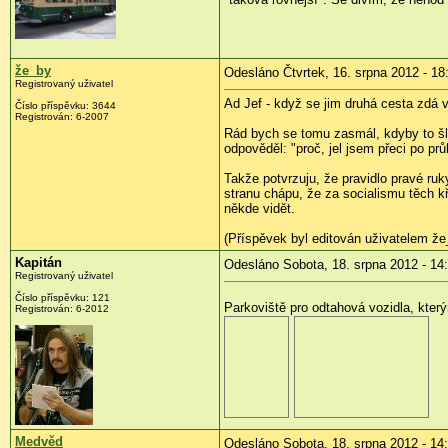
že_by
Odesláno Čtvrtek, 16. srpna 2012 - 18
Registrovaný uživatel
Ad Jef - když se jim druhá cesta zdá v
Číslo příspěvku:
3644
Registrován:
6-2007
Rád bych se tomu zasmál, kdyby to šlo
odpověděl: "proč, jel jsem přeci po prů
Takže potvrzuju, že pravidlo pravé r
stranu chápu, že za socialismu těch kř
někde vidět.
(Příspěvek byl editován uživatelem že
Kapitán
Odesláno Sobota, 18. srpna 2012 - 14
Registrovaný uživatel
Číslo příspěvku:
121
Parkoviště pro odtahová vozidla, kter
Registrován:
6-2012
Medvěd
Odesláno Sobota, 18. srpna 2012 - 14