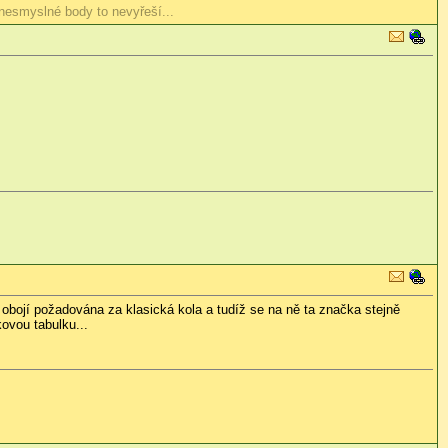
 nesmyslné body to nevyřeší...
obojí požadována za klasická kola a tudíž se na ně ta značka stejně
ovou tabulku...