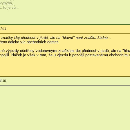
 vyhýbá,
 to je vůl.
07
:17
značky Dej přednost v jízdě, ale na "hlavní" není značka žádná...
eno daleko víc obchodních center.
íčné výjezdy ošetřeny vodorovnými značkami dej přednost v jízdě, ale na "hla
pojili. Háček je však v tom, že u vjezdu k později postavenému obchodnímu c
3
:16