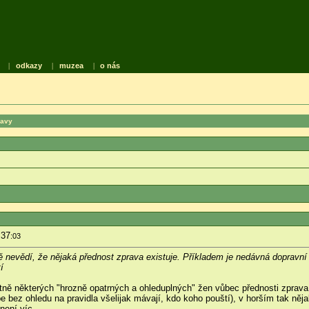
|
odkazy
|
muzea
|
o nás
ravy
:37
:03
rostě nevědí, že nějaká přednost zprava existuje. Příkladem je nedávná dopravn
í
četně některých "hrozně opatrných a ohleduplných" žen vůbec přednosti zprava
e bez ohledu na pravidla všelijak mávají, kdo koho pouští), v horším tak něj
není víc...