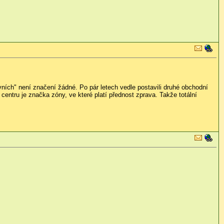
vních" není značení žádné. Po pár letech vedle postavili druhé obchodní
entru je značka zóny, ve které platí přednost zprava. Takže totální