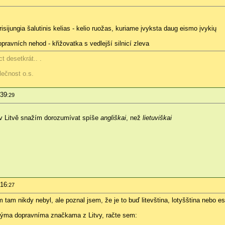
risijungia šalutinis kelias - kelio ruožas, kuriame įvyksta daug eismo įvykių
pravních nehod - křižovatka s vedlejší silnicí zleva
t desetkrát.. .
lečnost o.s.
:39
:29
 v Litvě snažím dorozumívat spíše
angliškai
, než
lietuviškai
:16
:27
 tam nikdy nebyl, ale poznal jsem, že je to buď litevština, lotyšština nebo es
nýma dopravníma značkama z Litvy, račte sem: