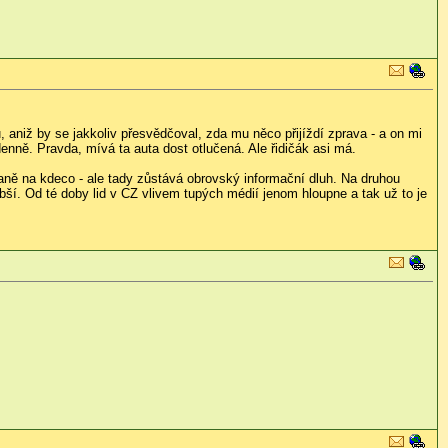
aniž by se jakkoliv přesvědčoval, zda mu něco přijíždí zprava - a on mi
ů denně. Pravda, mívá ta auta dost otlučená. Ale řidičák asi má.
ně na kdeco - ale tady zůstává obrovský informační dluh. Na druhou
bší. Od té doby lid v CZ vlivem tupých médií jenom hloupne a tak už to je