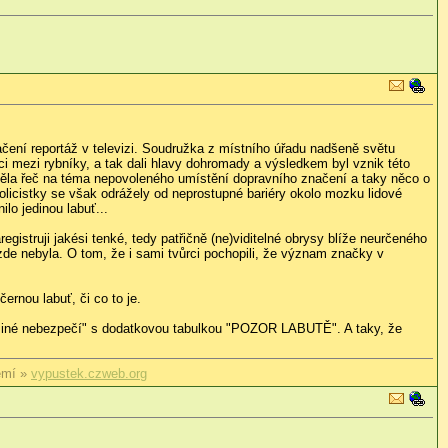
načení reportáž v televizi. Soudružka z místního úřadu nadšeně světu
ci mezi rybníky, a tak dali hlavy dohromady a výsledkem byl vznik této
á měla řeč na téma nepovoleného umístění dopravního značení a taky něco o
policistky se však odrážely od neprostupné bariéry okolo mozku lidové
lo jedinou labuť...
egistruji jakési tenké, tedy patřičně (ne)viditelné obrysy blíže neurčeného
de nebyla. O tom, že i sami tvůrci pochopili, že význam značky v
ernou labuť, či co to je.
 "Jiné nebezpečí" s dodatkovou tabulkou "POZOR LABUTĚ". A taky, že
emí »
vypustek.czweb.org