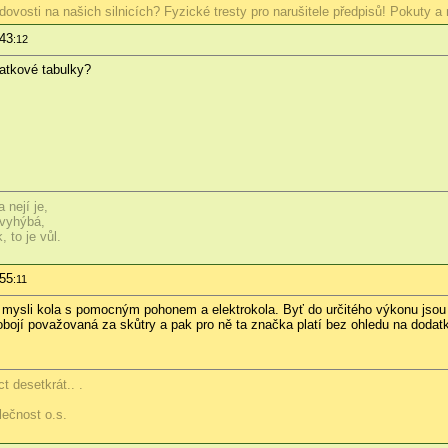
ovosti na našich silnicích? Fyzické tresty pro narušitele předpisů! Pokuty a
:43
:12
atkové tabulky?
 nejí je,
 vyhýbá,
 to je vůl.
:55
:11
 mysli kola s pomocným pohonem a elektrokola. Byť do určitého výkonu jsou 
obojí považovaná za skůtry a pak pro ně ta značka platí bez ohledu na dodatk
t desetkrát.. .
lečnost o.s.