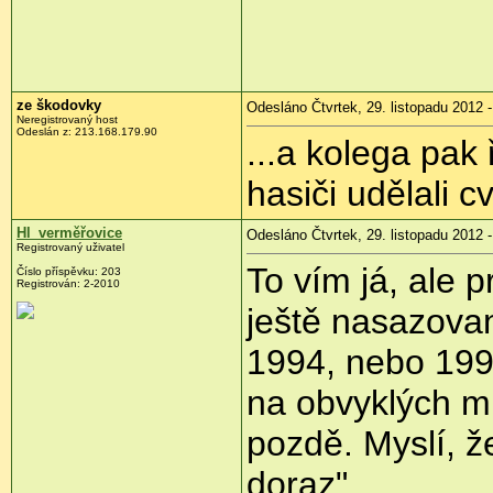
ze škodovky
Odesláno Čtvrtek, 29. listopadu 2012 -
Neregistrovaný host
Odeslán z:
213.168.179.90
...a kolega pak 
hasiči udělali c
Hl_verměřovice
Odesláno Čtvrtek, 29. listopadu 2012 -
Registrovaný uživatel
To vím já, ale p
Číslo příspěvku:
203
Registrován:
2-2010
ještě nasazova
1994, nebo 199
na obvyklých mí
pozdě. Myslí, ž
doraz".