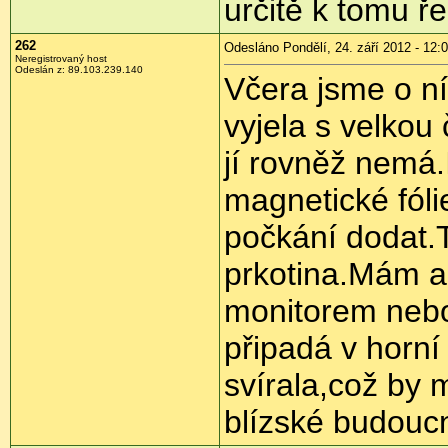
určitě k tomu ře
262
Odesláno Pondělí, 24. září 2012 - 12:
Neregistrovaný host
Odeslán z:
89.103.239.140
Včera jsme o ní
vyjela s velkou
jí rovněž nemá.
magnetické fóli
počkání dodat.
prkotina.Mám al
monitorem nebo
připadá v horní
svírala,což by 
blízské budoucn