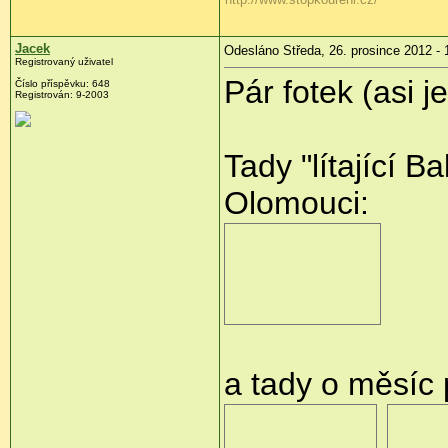
Jacek
Odesláno Středa, 26. prosince 2012 - 
Registrovaný uživatel
Pár fotek (asi j
Číslo příspěvku:
648
Registrován:
9-2003
Tady "lítající B
Olomouci:
a tady o měsíc 