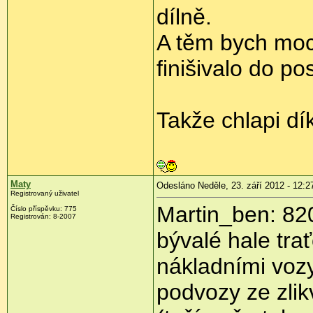
dílně.
A těm bych moc
finišivalo do po
Takže chlapi dí
Maty
Odesláno Neděle, 23. září 2012 - 12:2
Registrovaný uživatel
Martin_ben: 820
Číslo příspěvku:
775
Registrován:
8-2007
bývalé hale trať
nákladními voz
podvozy ze zli