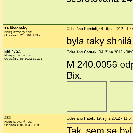
ze škodovky
Odesláno Pondělí, 01. října 2012 - 19:
Neregistrovaný host
Odeslán z:
213.168.179.90
byla taky shnilá
EM 475.1
Odesláno Čtvrtek, 04. října 2012 - 08:
Neregistrovaný host
Odeslán z:
89.103.175.221
M 240.0056 odp
Bix.
262
Odesláno Pátek, 19. října 2012 - 11:54
Neregistrovaný host
Odeslán z:
89.103.238.90
Tak jsem se byl