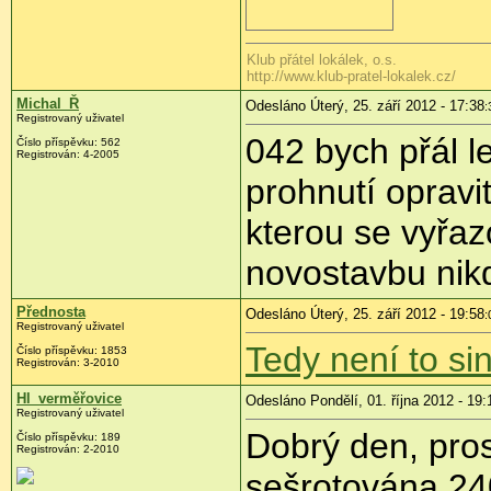
Klub přátel lokálek, o.s.
http://www.klub-pratel-lokalek.cz/
Michal_Ř
Odesláno Úterý, 25. září 2012 - 17:38
:
Registrovaný uživatel
042 bych přál l
Číslo příspěvku:
562
Registrován:
4-2005
prohnutí opravit
kterou se vyřazo
novostavbu nikd
Přednosta
Odesláno Úterý, 25. září 2012 - 19:58
:
Registrovaný uživatel
Tedy není to sin
Číslo příspěvku:
1853
Registrován:
3-2010
Hl_verměřovice
Odesláno Pondělí, 01. října 2012 - 19:
Registrovaný uživatel
Dobrý den, pros
Číslo příspěvku:
189
Registrován:
2-2010
sešrotována 24