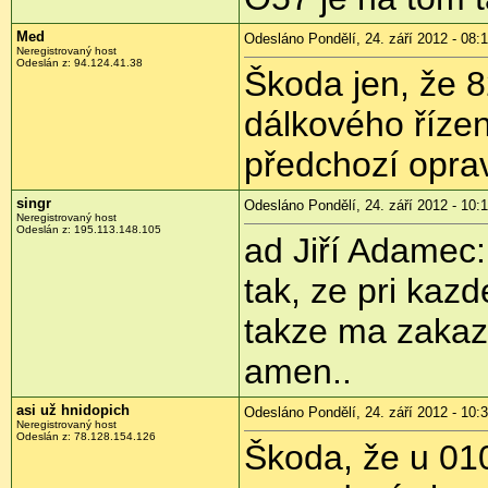
Med
Odesláno Pondělí, 24. září 2012 - 08:
Neregistrovaný host
Odeslán z:
94.124.41.38
Škoda jen, že 
dálkového řízení
předchozí opra
singr
Odesláno Pondělí, 24. září 2012 - 10:
Neregistrovaný host
Odeslán z:
195.113.148.105
ad Jiří Adamec
tak, ze pri kazd
takze ma zakaz j
amen..
asi už hnidopich
Odesláno Pondělí, 24. září 2012 - 10:
Neregistrovaný host
Odeslán z:
78.128.154.126
Škoda, že u 01