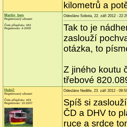
kilometrů a potě
Martin_ben
Odesláno Sobota, 22. září 2012 - 22:2
Registrovaný uživatel
Tak to je nádhe
Číslo příspěvku:
462
Registrován:
4-2009
zaslouží pochva
otázka, to písm
Z jiného koutu 
třebové 820.08
Hubič
Odesláno Neděle, 23. září 2012 - 09:5
Registrovaný uživatel
Spíš si zaslouž
Číslo příspěvku:
403
Registrován:
10-2007
ČD a DHV to pl
ruce a srdce to