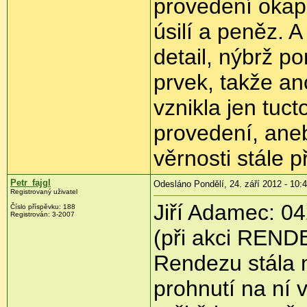
provedení okapů
úsilí a peněz. 
detail, nýbrž p
prvek, takže an
vznikla jen tu
provedení, aneb
věrnosti stále p
Petr_fajgl
Odesláno Pondělí, 24. září 2012 - 10:
Registrovaný uživatel
Jiří Adamec: 04
Číslo příspěvku:
188
Registrován:
3-2007
(při akci RENDE
Rendezu stála 
prohnutí na ní 