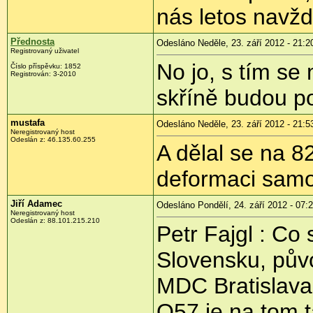
nás letos navžd
Přednosta
Odesláno Neděle, 23. září 2012 - 21:2
Registrovaný uživatel
No jo, s tím se
Číslo příspěvku:
1852
Registrován:
3-2010
skříně budou p
mustafa
Odesláno Neděle, 23. září 2012 - 21:5
Neregistrovaný host
Odeslán z:
46.135.60.255
A dělal se na 8
deformaci samo
Jiří Adamec
Odesláno Pondělí, 24. září 2012 - 07:
Neregistrovaný host
Odeslán z:
88.101.215.210
Petr Fajgl : Co 
Slovensku, pův
MDC Bratislava 
O57 je na tom 