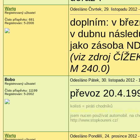
Wartg
Odesláno Čtvrtek, 29. listopadu 2012 -
Registrovaný uživatel
doplním: v bře
Číslo příspěvku:
681
Registrován:
5-2006
v dubnu násled
jako zásoba ND
(viz zdroj ČÍŽ
M 240.0)
Bobo
Odesláno Pátek, 30. listopadu 2012 - 
Registrovaný uživatel
převoz 20.4.19
Číslo příspěvku:
11199
Registrován:
5-2002
kolisti = piráti chodníků
neosvětlený cyklista = žádný cyklista
jsem nucen používat automobil. na ch
http://www.stopkoureni.cz/
Wartg
Odesláno Pondělí, 24. prosince 2012 -
Registrovaný uživatel