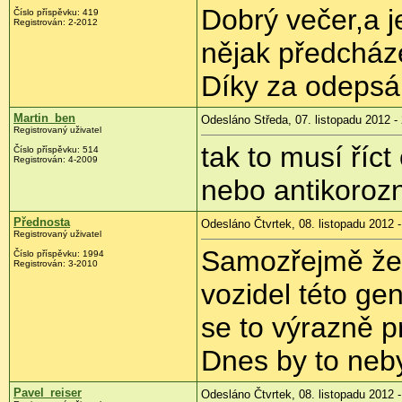
Dobrý večer,a j
Číslo příspěvku:
419
Registrován:
2-2012
nějak předcház
Díky za odepsá
Martin_ben
Odesláno Středa, 07. listopadu 2012 -
Registrovaný uživatel
tak to musí říct
Číslo příspěvku:
514
Registrován:
4-2009
nebo antikorozní
Přednosta
Odesláno Čtvrtek, 08. listopadu 2012 -
Registrovaný uživatel
Samozřejmě že 
Číslo příspěvku:
1994
Registrován:
3-2010
vozidel této ge
se to výrazně p
Dnes by to neby
Pavel_reiser
Odesláno Čtvrtek, 08. listopadu 2012 -