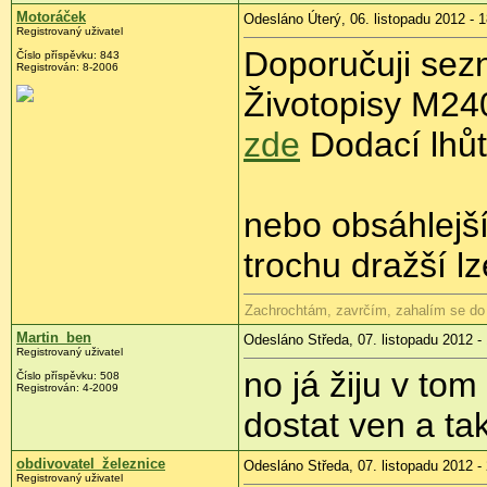
Motoráček
Odesláno Úterý, 06. listopadu 2012 - 
Registrovaný uživatel
Doporučuji sezn
Číslo příspěvku:
843
Registrován:
8-2006
Životopisy M240
zde
Dodací lhůta
nebo obsáhlejší
trochu dražší l
Zachrochtám, zavrčím, zahalím se do
Martin_ben
Odesláno Středa, 07. listopadu 2012 -
Registrovaný uživatel
no já žiju v to
Číslo příspěvku:
508
Registrován:
4-2009
dostat ven a tak 
obdivovatel_železnice
Odesláno Středa, 07. listopadu 2012 -
Registrovaný uživatel