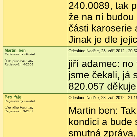
240.0089, tak p
že na ní budou
části karoserie 
Jinak je dle jej
Martin_ben
Odesláno Neděle, 23. září 2012 - 20:5
Registrovaný uživatel
jiří adamec: no
Číslo příspěvku:
467
Registrován:
4-2009
jsme čekali, já
820.057 děkuj
Petr_fajgl
Odesláno Neděle, 23. září 2012 - 21:1
Registrovaný uživatel
Martin ben: Tak
Číslo příspěvku:
187
Registrován:
3-2007
kondici a bude 
smutná zpráva,