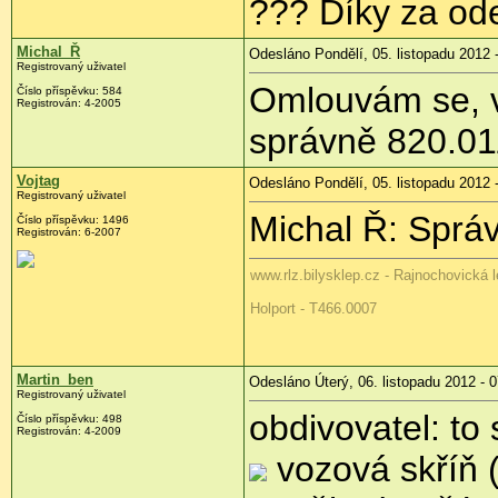
??? Díky za od
Michal_Ř
Odesláno Pondělí, 05. listopadu 2012 
Registrovaný uživatel
Omlouvám se, 
Číslo příspěvku:
584
Registrován:
4-2005
správně 820.01
Vojtag
Odesláno Pondělí, 05. listopadu 2012 
Registrovaný uživatel
Michal Ř: Sprá
Číslo příspěvku:
1496
Registrován:
6-2007
www.rlz.bilysklep.cz - Rajnochovická l
Holport - T466.0007
Martin_ben
Odesláno Úterý, 06. listopadu 2012 - 
Registrovaný uživatel
obdivovatel: to
Číslo příspěvku:
498
Registrován:
4-2009
vozová skříň (