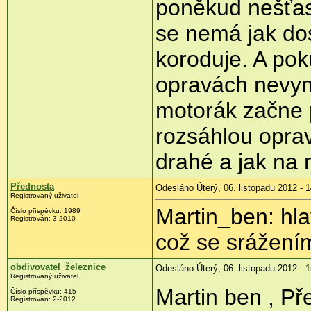
poněkud nešťast
se nemá jak do
koroduje. A pok
opravách nevym
motorák začne
rozsáhlou oprav
drahé a jak na n
Přednosta
Odesláno Úterý, 06. listopadu 2012 - 
Registrovaný uživatel
Martin_ben: hla
Číslo příspěvku:
1989
Registrován:
3-2010
což se srážení
obdivovatel_železnice
Odesláno Úterý, 06. listopadu 2012 - 
Registrovaný uživatel
Martin ben , P
Číslo příspěvku:
415
Registrován:
2-2012