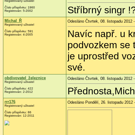
Registrovaný uživatel
Stříbrný singr !
Číslo příspěvku:
1960
Registrován:
5-2002
Michal_Ř
Odesláno Čtvrtek, 08. listopadu 2012 -
Registrovaný uživatel
Navíc např. u k
Číslo příspěvku:
591
Registrován:
4-2005
podvozkem se to
je uprostřed vo
své.
obdivovatel_železnice
Odesláno Čtvrtek, 08. listopadu 2012 -
Registrovaný uživatel
Přednosta,Mich
Číslo příspěvku:
422
Registrován:
2-2012
rrr176
Odesláno Pondělí, 26. listopadu 2012 
Registrovaný uživatel
Číslo příspěvku:
86
Registrován:
12-2011