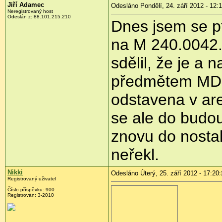
Jiří Adamec
Odesláno Pondělí, 24. září 2012 - 12:
Neregistrovaný host
Odeslán z:
88.101.215.210
Dnes jsem se p
na M 240.0042.
sdělil, že je a 
předmětem MDC 
odstavena v are
se ale do budou
znovu do nostal
neřekl.
Nikki
Odesláno Úterý, 25. září 2012 - 17:20
:
Registrovaný uživatel
Číslo příspěvku:
900
Registrován:
3-2010