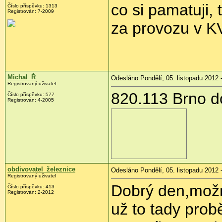
co si pamatuji,
Číslo příspěvku:
1313
Registrován:
7-2009
za provozu v KV
Michal_Ř
Odesláno Pondělí, 05. listopadu 2012 
Registrovaný uživatel
820.113 Brno do
Číslo příspěvku:
577
Registrován:
4-2005
obdivovatel_železnice
Odesláno Pondělí, 05. listopadu 2012 
Registrovaný uživatel
Dobrý den,možn
Číslo příspěvku:
413
Registrován:
2-2012
už to tady prob