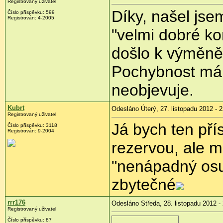
Registrovaný uživatel
Díky, našel jse
Číslo příspěvku:
599
Registrován:
4-2005
"velmi dobré kon
došlo k výměně 
Pochybnost mám
neobjevuje.
Kubrt
Odesláno Úterý, 27. listopadu 2012 - 
Registrovaný uživatel
Já bych ten pří
Číslo příspěvku:
3118
Registrován:
9-2004
rezervou, ale m
"nenápadný osu
zbytečné
rrr176
Odesláno Středa, 28. listopadu 2012 -
Registrovaný uživatel
Číslo příspěvku:
87