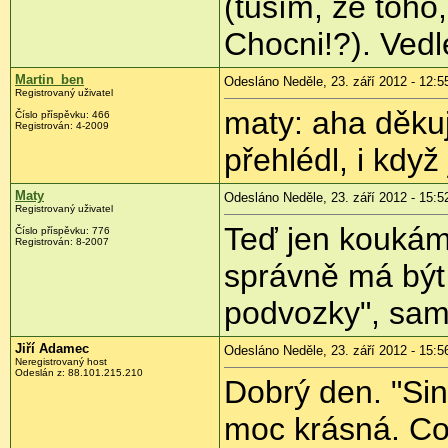
(tuším, že toho,
Chocni!?). Vedle
Martin_ben
Odesláno Neděle, 23. září 2012 - 12:5
Registrovaný uživatel
maty: aha děkuji
Číslo příspěvku:
466
Registrován:
4-2009
přehlédl, i kdy
Maty
Odesláno Neděle, 23. září 2012 - 15:5
Registrovaný uživatel
Teď jen koukám
Číslo příspěvku:
776
Registrován:
8-2007
správně má bý
podvozky", sam
Jiří Adamec
Odesláno Neděle, 23. září 2012 - 15:5
Neregistrovaný host
Odeslán z:
88.101.215.210
Dobrý den. "Si
moc krásná. Co 