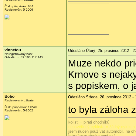
Číslo příspěvku:
684
Registrován:
5-2006
vinnetou
Odesláno Úterý, 25. prosince 2012 - 2
Neregistrovaný host
Odeslán z:
89.103.117.145
Muze nekdo prid
Krnove s nejak
s popiskem, o ja
Bobo
Odesláno Středa, 26. prosince 2012 - 
Registrovaný uživatel
to byla záloha 
Číslo příspěvku:
11240
Registrován:
5-2002
kolisti = piráti chodníků
neosvětlený cyklista = žádný cyklista
jsem nucen používat automobil. na ch
http://www.stopkoureni.cz/