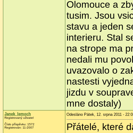
Olomouce a zby
tusim. Jsou vsi
stavu a jeden s
interieru. Stal 
na strope ma p
nedali mu povol
uvazovalo o zak
nastesti vyjedn
jizdu v souprave
mne dostaly)
Janek_lemoch
Odesláno Pátek, 12. srpna 2011 - 22:0
Registrovaný uživatel
Přátelé, které d
Číslo příspěvku:
1572
Registrován:
11-2007