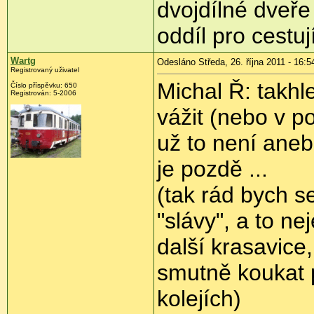
dvojdílné dveře
oddíl pro cestu
Wartg
Odesláno Středa, 26. října 2011 - 16:5
Registrovaný uživatel
Michal Ř: takhle
Číslo příspěvku:
650
Registrován:
5-2006
vážit (nebo v 
už to není aneb
je pozdě ...
(tak rád bych se
"slávy", a to ne
další krasavice
smutně koukat 
kolejích)