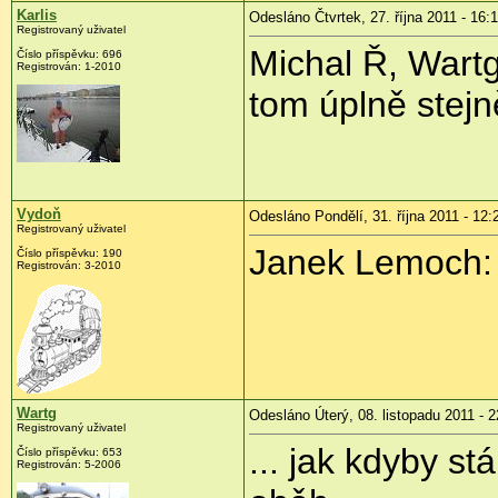
Karlis
Odesláno Čtvrtek, 27. října 2011 - 16:
Registrovaný uživatel
Michal Ř, Wartg
Číslo příspěvku:
696
Registrován:
1-2010
tom úplně stejně
Vydoň
Odesláno Pondělí, 31. října 2011 - 12:
Registrovaný uživatel
Janek Lemoch
Číslo příspěvku:
190
Registrován:
3-2010
Wartg
Odesláno Úterý, 08. listopadu 2011 - 2
Registrovaný uživatel
... jak kdyby s
Číslo příspěvku:
653
Registrován:
5-2006