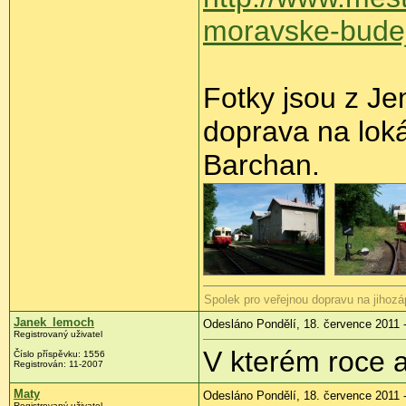
moravske-budej
Fotky jsou z J
doprava na loká
Barchan.
Spolek pro veřejnou dopravu na jihoz
Janek_lemoch
Odesláno Pondělí, 18. července 2011 
Registrovaný uživatel
V kterém roce 
Číslo příspěvku:
1556
Registrován:
11-2007
Maty
Odesláno Pondělí, 18. července 2011 
Registrovaný uživatel