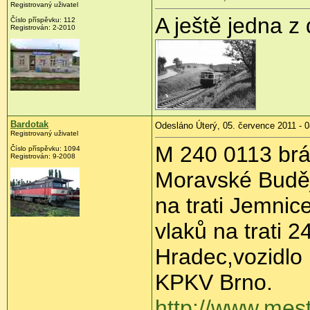
Registrovaný uživatel
A ještě jedna z
Číslo příspěvku:
112
Registrován:
2-2010
Bardotak
Odesláno Úterý, 05. července 2011 - 0
Registrovaný uživatel
M 240 0113 bráz
Číslo příspěvku:
1094
Registrován:
9-2008
Moravské Buděj
na trati Jemni
vlaků na trati 
Hradec,vozidlo
KPKV Brno.
http://www.mest