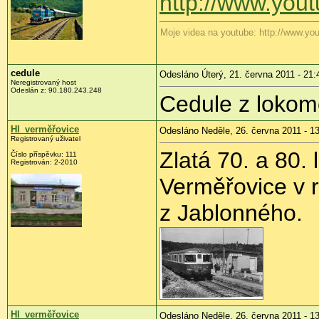
http://www.yo
Moje videa na youtube: http://www.yo
cedule
Odesláno Úterý, 21. června 2011 - 21:
Neregistrovaný host
Odeslán z:
90.180.243.248
Cedule z loko
Hl_verměřovice
Odesláno Neděle, 26. června 2011 - 1
Registrovaný uživatel
Zlatá 70. a 80. 
Číslo příspěvku:
111
Registrován:
2-2010
Verměřovice v r
z Jablonného.
Hl_verměřovice
Odesláno Neděle, 26. června 2011 - 1