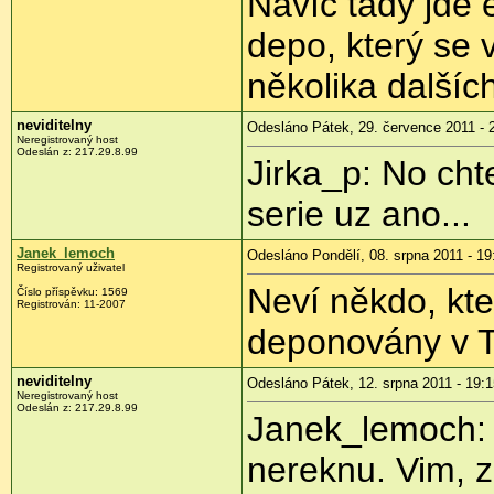
Navíc tady jde 
depo, který se 
několika dalšíc
neviditelny
Odesláno Pátek, 29. července 2011 - 
Neregistrovaný host
Odeslán z:
217.29.8.99
Jirka_p: No cht
serie uz ano...
Janek_lemoch
Odesláno Pondělí, 08. srpna 2011 - 19
Registrovaný uživatel
Neví někdo, kte
Číslo příspěvku:
1569
Registrován:
11-2007
deponovány v T
neviditelny
Odesláno Pátek, 12. srpna 2011 - 19:1
Neregistrovaný host
Odeslán z:
217.29.8.99
Janek_lemoch: m
nereknu. Vim, z