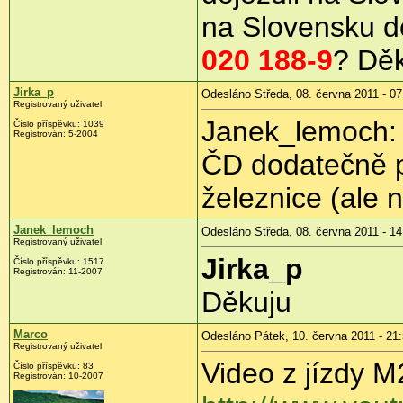
na Slovensku d
020 188-9
? Dě
Jirka_p
Odesláno Středa, 08. června 2011 - 07
Registrovaný uživatel
Janek_lemoch: 
Číslo příspěvku:
1039
Registrován:
5-2004
ČD dodatečně p
železnice (ale n
Janek_lemoch
Odesláno Středa, 08. června 2011 - 14
Registrovaný uživatel
Jirka_p
Číslo příspěvku:
1517
Registrován:
11-2007
Děkuju
Marco
Odesláno Pátek, 10. června 2011 - 21
Registrovaný uživatel
Video z jízdy 
Číslo příspěvku:
83
Registrován:
10-2007