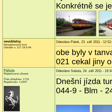
Konkrétně se je
neviditelny
Odesláno Pátek, 23. září 2011 - 12:52
Neregistrovaný host
Odeslán z:
217.29.8.99
obe byly v tan
021 cekal jiny o
Páňula
Odesláno Sobota, 24. září 2011 - 19:3
Registrovaný uživatel
Dnešní jízda tu
Číslo příspěvku:
1716
Registrován:
1-2007
044-9 - Blm - 2