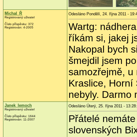
Michal_Ř
Odesláno Pondělí, 24. října 2011 - 19:
Registrovaný uživatel
Wartg: nádhera.
Číslo příspěvku:
372
Registrován:
4-2005
říkám si, jakej j
Nakopal bych s
šmejdil jsem po
samozřejmě, u 
Kraslice, Horní
nebyly. Darmo m
Janek_lemoch
Odesláno Úterý, 25. října 2011 - 13:28
Registrovaný uživatel
Přátelé nemáte
Číslo příspěvku:
1644
Registrován:
11-2007
slovenských Bi