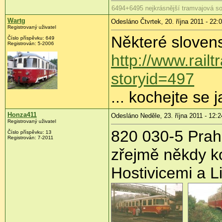
6494+6495 nejkrásnější tramvajová so
Wartg
Odesláno Čtvrtek, 20. října 2011 - 22:
Registrovaný uživatel
Některé slovens
Číslo příspěvku:
649
Registrován:
5-2006
http://www.rail
storyid=497
... kochejte se j
Honza411
Odesláno Neděle, 23. října 2011 - 12:2
Registrovaný uživatel
820 030-5 Prah
Číslo příspěvku:
13
Registrován:
7-2011
zřejmě někdy k
Hostivicemi a L