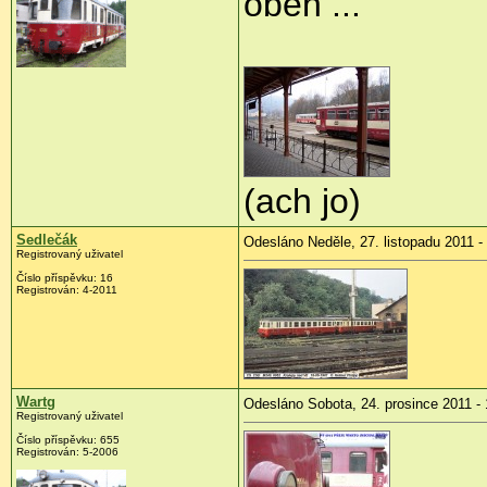
oběh ...
(ach jo)
Sedlečák
Odesláno Neděle, 27. listopadu 2011 -
Registrovaný uživatel
Číslo příspěvku:
16
Registrován:
4-2011
Wartg
Odesláno Sobota, 24. prosince 2011 - 
Registrovaný uživatel
Číslo příspěvku:
655
Registrován:
5-2006