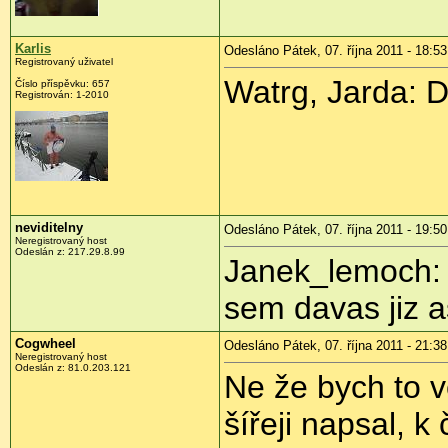
Karlis
Odesláno Pátek, 07. října 2011 - 18:53
Registrovaný uživatel
Watrg, Jarda: D
Číslo příspěvku:
657
Registrován:
1-2010
neviditelny
Odesláno Pátek, 07. října 2011 - 19:50
Neregistrovaný host
Odeslán z:
217.29.8.99
Janek_lemoch: J
sem davas jiz a
Cogwheel
Odesláno Pátek, 07. října 2011 - 21:38
Neregistrovaný host
Odeslán z:
81.0.203.121
Ne že bych to v
šířeji napsal, 