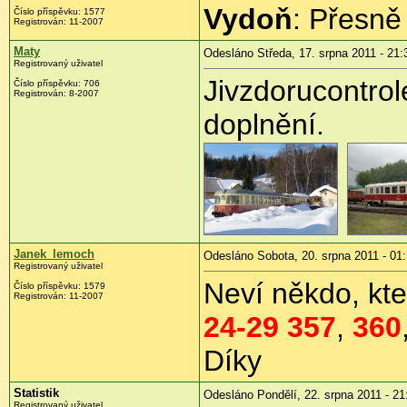
Vydoň
: Přesně
Číslo příspěvku:
1577
Registrován:
11-2007
Maty
Odesláno Středa, 17. srpna 2011 - 21:
Registrovaný uživatel
Jivzdorucontrol
Číslo příspěvku:
706
Registrován:
8-2007
doplnění.
Janek_lemoch
Odesláno Sobota, 20. srpna 2011 - 01
Registrovaný uživatel
Neví někdo, kt
Číslo příspěvku:
1579
Registrován:
11-2007
24-29 357
,
360
Díky
Statistik
Odesláno Pondělí, 22. srpna 2011 - 21
Registrovaný uživatel