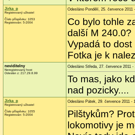
Jirka_p
Odesláno Pondělí, 25. července 2011 
Registrovaný uživatel
Co bylo tohle 
Číslo příspěvku:
1053
Registrován:
5-2004
další M 240.0?
Vypadá to dost 
Fotka je k nale
neviditelny
Odesláno Středa, 27. července 2011 -
Neregistrovaný host
Odeslán z:
217.29.8.99
To mas, jako kd
nad pozicky....
Jirka_p
Odesláno Pátek, 29. července 2011 - 
Registrovaný uživatel
Pilštykům? Prot
Číslo příspěvku:
1055
Registrován:
5-2004
lokomotivy je m