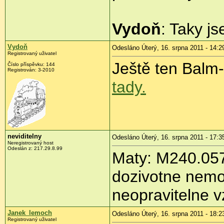
Vydoň
: Taky js
Vydoň
Odesláno Úterý, 16. srpna 2011 - 14:2
Registrovaný uživatel
Ještě ten Balm-B
Číslo příspěvku:
144
Registrován:
3-2010
tady.
neviditelny
Odesláno Úterý, 16. srpna 2011 - 17:3
Neregistrovaný host
Odeslán z:
217.29.8.99
Maty: M240.057 
dozivotne nemoc
neopravitelne v
Janek_lemoch
Odesláno Úterý, 16. srpna 2011 - 18:2
Registrovaný uživatel