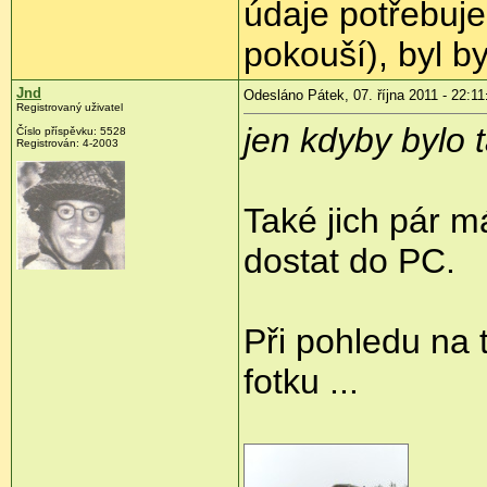
údaje potřebuje
pokouší), byl by
Jnd
Odesláno Pátek, 07. října 2011 - 22:11
Registrovaný uživatel
jen kdyby bylo 
Číslo příspěvku:
5528
Registrován:
4-2003
Také jich pár 
dostat do PC.
Při pohledu na 
fotku ...