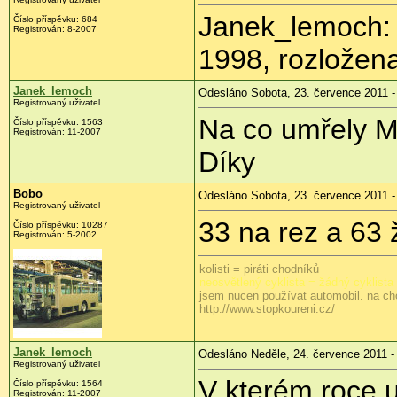
Janek_lemoch: 
Číslo příspěvku:
684
Registrován:
8-2007
1998, rozložena
Janek_lemoch
Odesláno Sobota, 23. července 2011 -
Registrovaný uživatel
Na co umřely M
Číslo příspěvku:
1563
Registrován:
11-2007
Díky
Bobo
Odesláno Sobota, 23. července 2011 -
Registrovaný uživatel
33 na rez a 63 ž
Číslo příspěvku:
10287
Registrován:
5-2002
kolisti = piráti chodníků
neosvětlený cyklista = žádný cyklista
jsem nucen používat automobil. na ch
http://www.stopkoureni.cz/
Janek_lemoch
Odesláno Neděle, 24. července 2011 -
Registrovaný uživatel
V kterém roce 
Číslo příspěvku:
1564
Registrován:
11-2007