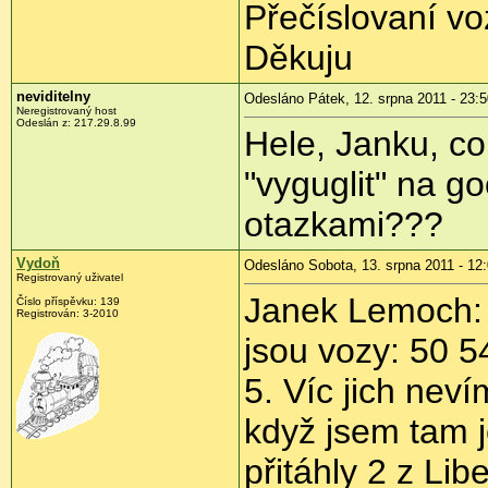
Přečíslovaní v
Děkuju
neviditelny
Odesláno Pátek, 12. srpna 2011 - 23:5
Neregistrovaný host
Odeslán z:
217.29.8.99
Hele, Janku, co 
"vyguglit" na g
otazkami???
Vydoň
Odesláno Sobota, 13. srpna 2011 - 12
Registrovaný uživatel
Janek Lemoch: 
Číslo příspěvku:
139
Registrován:
3-2010
jsou vozy: 50 5
5. Víc jich nev
když jsem tam j
přitáhly 2 z Libe