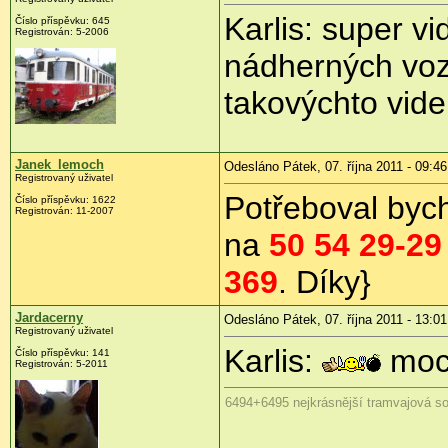
Karlis: super v
Číslo příspěvku:
645
Registrován:
5-2006
nádherných vozů
takovýchto videí
Janek_lemoch
Odesláno Pátek, 07. října 2011 - 09:46
Registrovaný uživatel
Potřeboval byc
Číslo příspěvku:
1622
Registrován:
11-2007
na
50 54 29-29
369
. Díky}
Jardacerny
Odesláno Pátek, 07. října 2011 - 13:01
Registrovaný uživatel
Karlis:
moc 
Číslo příspěvku:
141
Registrován:
5-2011
6494+6495 nejkrásnější tramvajová so