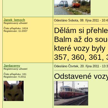
Janek_lemoch
Odesláno Sobota, 08. října 2011 - 10:
Registrovaný uživatel
Dělám si přehle
Číslo příspěvku:
1624
Registrován:
11-2007
Balm až do sou
které vozy byl
357, 360, 361, 
Jardacerny
Odesláno Čtvrtek, 20. října 2011 - 13:
Registrovaný uživatel
Odstavené voz
Číslo příspěvku:
161
Registrován:
5-2011