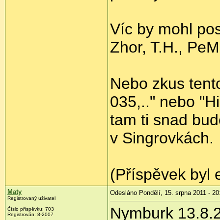
Víc by mohl po
Zhor, T.H., PeM
Nebo zkus tento
035,.." nebo "H
tam ti snad bu
v Singrovkách.
(Příspěvek byl 
Maty
Odesláno Pondělí, 15. srpna 2011 - 20
Registrovaný uživatel
Nymburk 13.8.
Číslo příspěvku:
703
Registrován:
8-2007