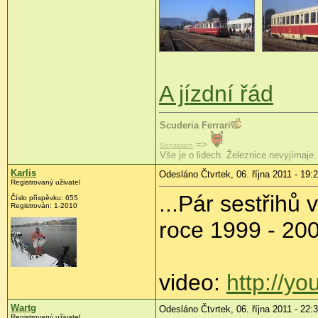
A jízdní řád
Scuderia Ferrari
=>
Sensation
Vše je o lidech. Železnice nevyjímaje.
Karlis
Odesláno Čtvrtek, 06. října 2011 - 19:
Registrovaný uživatel
...Pár sestřihů
Číslo příspěvku:
655
Registrován:
1-2010
roce 1999 - 20
video:
http://y
Wartg
Odesláno Čtvrtek, 06. října 2011 - 22:
Registrovaný uživatel