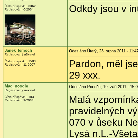
Odkdy jsou v in
Číslo příspěvku:
3362
Registrován:
6-2004
Janek_lemoch
Odesláno Úterý, 23. srpna 2011 - 11:4
Registrovaný uživatel
Pardon, měl js
Číslo příspěvku:
1583
Registrován:
11-2007
29 xxx.
Mad_noodle
Odesláno Pondělí, 19. září 2011 - 15:
Registrovaný uživatel
Malá vzpomínka
Číslo příspěvku:
183
Registrován:
9-2008
pravidelných vý
070 v ůseku Ner
Lysá n.L.-Všeta