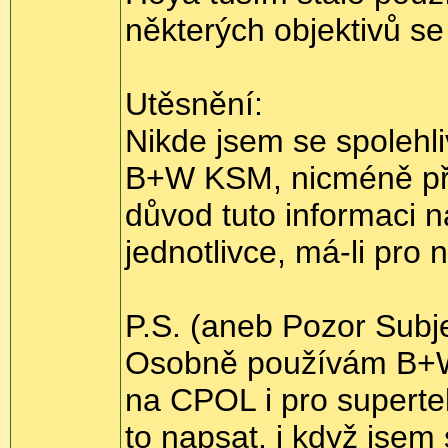
některých objektivů se
Utěsnění:
Nikde jsem se spolehli
B+W KSM, nicméně pře
důvod tuto informaci 
jednotlivce, má-li pro n
P.S. (aneb Pozor Subje
Osobně používám B+W
na CPOL i pro supert
to napsat, i když jsem