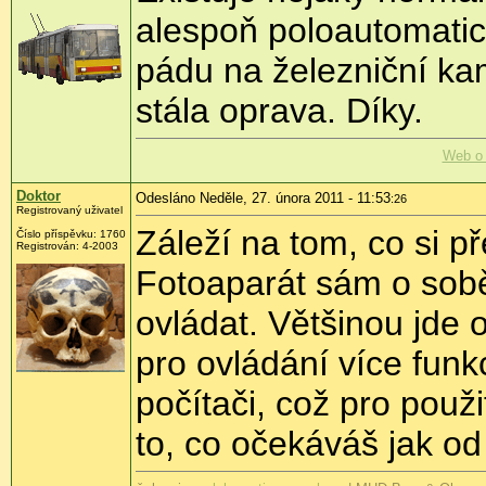
alespoň poloautomati
pádu na železniční ka
stála oprava. Díky.
Web o 
Doktor
Odesláno Neděle, 27. února 2011 - 11:53
:26
Registrovaný uživatel
Záleží na tom, co si 
Číslo příspěvku:
1760
Registrován:
4-2003
Fotoaparát sám o sobě
ovládat. Většinou jde 
pro ovládání více funk
počítači, což pro použ
to, co očekáváš jak od