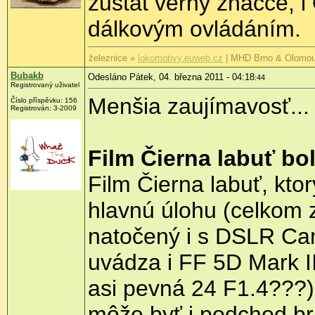
zůstat věrný značce, 
dálkovým ovládáním.
železnice »
lokomotivy.euweb.cz
| MHD Brno & Olomo
Bubakb
Odesláno Pátek, 04. března 2011 - 04:18
:44
Registrovaný uživatel
Menšia zaujímavosť...
Číslo příspěvku:
156
Registrován:
3-2009
Film Čierna labuť bo
Film Čierna labuť, kto
hlavnú úlohu (celkom z
natočený i s DSLR Ca
uvádza i FF 5D Mark I
asi pevná 24 F1.4???)
môže byť i podchod bri