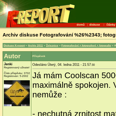
domů
|
diskuse
|
články
Archiv diskuse Fotografování %26%2343; fotogra
Diskuse K-report
»
Archiv 2011
»
Železnice
»
Fotografování + fotografové + fotografie
» A
Autor
Příspěvek
Jenki
Odesláno Úterý, 04. ledna 2011 - 21:57
:30
Registrovaný uživatel
Já mám Coolscan 5000,
Číslo příspěvku:
3702
Registrován:
5-2002
maximálně spokojen. V
nemůže :
- nechutná zrnitost m