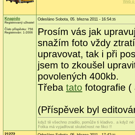
Web o 
Knapido
Odesláno Sobota, 05. března 2011 - 16:54
:35
Registrovaný uživatel
Prosím vás jak upravuj
Číslo příspěvku:
756
Registrován:
1-2006
snažím foto vždy ztrat
upravovat, tak i při 
jsem to zkoušel upravi
povolených 400kb.
Třeba
tato
fotografie (
(Příspěvek byl editová
když tě všechno zradilo, pomůže ti kladivo.. a když né to
Fotka má vyjadřovat skutečnost ne fikci !!
21272
Odesláno Sobota, 05. března 2011 - 17:42
:31