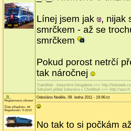
Línej jsem jak
, nijak
smrčkem - až se trochu
smrčkem
Pokud porost netrčí př
tak náročnej
TrainWeb - železniční fotogalerie ==> http://trainweb.cz
Sdružení přátel železnice v Chotěboři ==> http://spzch
_lt_
Odesláno Neděle, 09. ledna 2011 - 19:06
:53
Registrovaný uživatel
Číslo příspěvku:
46
Registrován:
5-2010
No tak to si počkám až