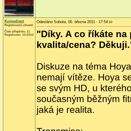
Komediant
Odesláno Sobota, 05. března 2011 - 17:54
:10
Registrovaný uživatel
"Díky. A co říkáte na
Číslo příspěvku:
11
Registrován:
10-2010
kvalita/cena? Děkuji.
Diskuze na téma Hoya 
nemají vítěze. Hoya se
se svým HD, u kterého 
současným běžným fitrů
jaká je realita.