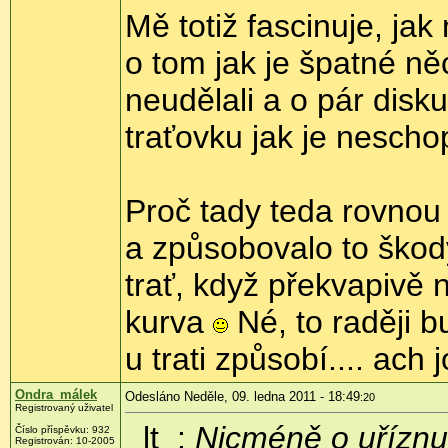
Mě totiž fascinuje, ja
o tom jak je špatné něc
neudělali a o pár disku
traťovku jak je nescho
Proč tady teda rovnou
a způsobovalo to škod
trať, když překvapivě 
kurva
Né, to raději b
u trati způsobí.... ach j
Ondra_málek
Odesláno Neděle, 09. ledna 2011 - 18:49
:20
Registrovaný uživatel
_lt_:
Nicméně o uříznut
Číslo příspěvku:
932
Registrován:
10-2005