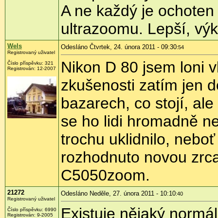
A ne každý je ochoten v
ultrazoomu. Lepší, výk
Wels
Odesláno Čtvrtek, 24. února 2011 - 09:30
:54
Registrovaný uživatel
Nikon D 80 jsem loni vl
Číslo příspěvku:
321
Registrován:
12-2007
zkušenosti zatím jen d
bazarech, co stojí, ale
se ho lidi hromadně n
trochu uklidnilo, nebo
rozhodnuto novou zrc
C5050zoom.
21272
Odesláno Neděle, 27. února 2011 - 10:10
:40
Registrovaný uživatel
Existuje nějaký normál
Číslo příspěvku:
6990
Registrován:
9-2005