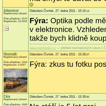
Zeleznicni
Odesláno Čtvrtek, 27. ledna 2011 - 15:15
:13
Registrovaný uživatel
Fýra:
Optika podle mě 
Číslo příspěvku:
2573
Registrován:
10-2003
v elektronice. Vzhled
takže bych klidně koup
www.mechaniky.cz
— přehled mechanických závor v 
Hyvrysák
Odesláno Čtvrtek, 27. ledna 2011 - 15:26
:07
Registrovaný uživatel
Fýra: zkus tu fotku po
Číslo příspěvku:
1924
Registrován:
3-2007
Fýra
Odesláno Čtvrtek, 27. ledna 2011 - 15:30
:50
Registrovaný uživatel
Číslo příspěvku:
4565