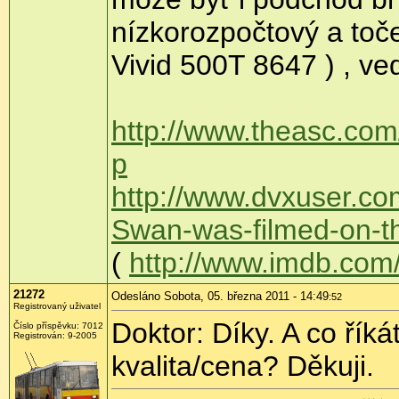
nízkorozpočtový a toč
Vivid 500T 8647 ) , v
http://www.theasc.c
p
http://www.dvxuser.c
Swan-was-filmed-on-t
(
http://www.imdb.com/t
21272
Odesláno Sobota, 05. března 2011 - 14:49
:52
Registrovaný uživatel
Doktor: Díky. A co řík
Číslo příspěvku:
7012
Registrován:
9-2005
kvalita/cena? Děkuji.