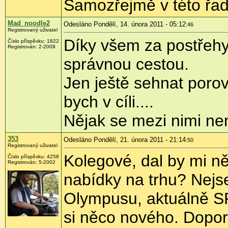
Samozřejmě v této řadě
Mad_noodle2
Odesláno Pondělí, 14. února 2011 - 05:12
:46
Registrovaný uživatel
Díky všem za postřehy
Číslo příspěvku:
1822
Registrován:
2-2009
správnou cestou.
Jen ještě sehnat por
bych v cíli....
Nějak se mezi nimi n
353
Odesláno Pondělí, 21. února 2011 - 21:14
:50
Registrovaný uživatel
Kolegové, dal by mi n
Číslo příspěvku:
4258
Registrován:
5-2002
nabídky na trhu? Nejs
Olympusu, aktuálně SP
si něco nového. Dopor