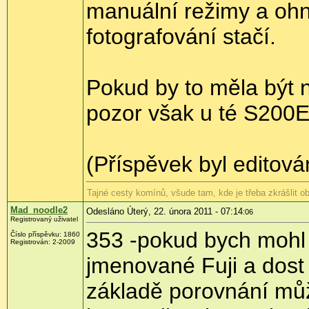
manuální režimy a oh
fotografování stačí.
Pokud by to měla být 
pozor však u té S200E
(Příspěvek byl editová
Tajné cesty komínů, všude tam, kde je třeba zkrášlit ob
Mad_noodle2
Odesláno Úterý, 22. února 2011 - 07:14
:06
Registrovaný uživatel
353 -pokud bych mohl 
Číslo příspěvku:
1860
Registrován:
2-2009
jmenované Fuji a dost
základě porovnání můžu