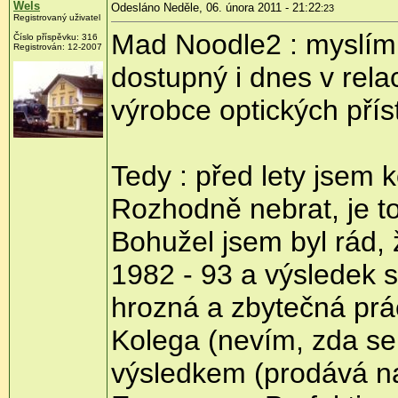
Wels
Odesláno Neděle, 06. února 2011 - 21:22
:23
Registrovaný uživatel
Mad Noodle2 : myslím 
Číslo příspěvku:
316
Registrován:
12-2007
dostupný i dnes v relac
výrobce optických přís
Tedy : před lety jsem 
Rozhodně nebrat, je to
Bohužel jsem byl rád,
1982 - 93 a výsledek 
hrozná a zbytečná prá
Kolega (nevím, zda se
výsledkem (prodává n