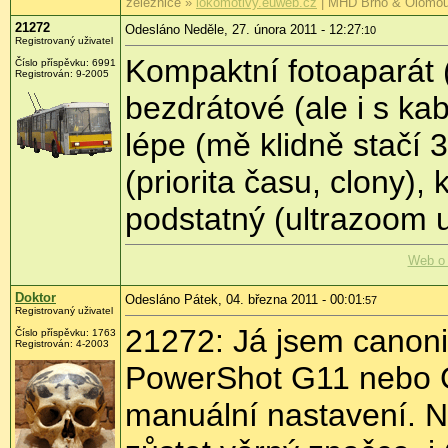
železnice »
lokomotivy.euweb.cz
| MHD Brno & Olomo
21272
Odesláno Neděle, 27. února 2011 - 12:27
:10
Registrovaný uživatel
Kompaktní fotoaparát 
Číslo příspěvku:
6991
Registrován:
9-2005
bezdrátové (ale i s k
lépe (mě klidně stačí 
(priorita času, clony)
podstatný (ultrazoom 
Web o 
Doktor
Odesláno Pátek, 04. března 2011 - 00:01
:57
Registrovaný uživatel
21272: Já jsem canon
Číslo příspěvku:
1763
Registrován:
4-2003
PowerShot G11 nebo G1
manuální nastavení. N