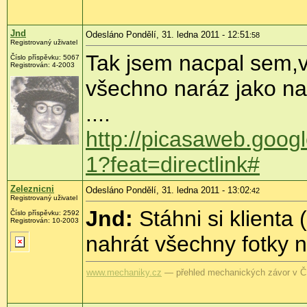
Jnd
Odesláno Pondělí, 31. ledna 2011 - 12:51
:58
Registrovaný uživatel
Tak jsem nacpal sem,vy
Číslo příspěvku:
5067
Registrován:
4-2003
všechno naráz jako na 
....
http://picasaweb.go
1?feat=directlink#
Zeleznicni
Odesláno Pondělí, 31. ledna 2011 - 13:02
:42
Registrovaný uživatel
Jnd:
Stáhni si klienta (
Číslo příspěvku:
2592
Registrován:
10-2003
nahrát všechny fotky 
www.mechaniky.cz
— přehled mechanických závor v 