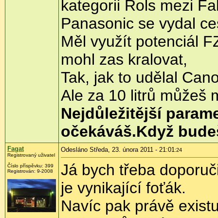
kategorii Rols mezi Fa
Panasonic se vydal ces
Měl využít potenciál FZ
mohl zas kralovat,
Tak, jak to udělal Can
Ale za 10 litrů můžeš m
Nejdůležitější parame
očekáváš.Když budeš
Fagat
Odesláno Středa, 23. února 2011 - 21:01
:24
Registrovaný uživatel
Já bych třeba doporuči
Číslo příspěvku:
399
Registrován:
9-2008
je vynikající foťák.
Navíc pak právě existu