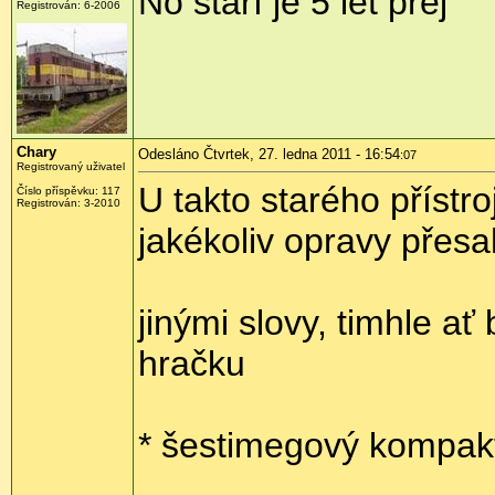
No stáří je 5 let prej
Registrován:
6-2006
Chary
Odesláno Čtvrtek, 27. ledna 2011 - 16:54
:07
Registrovaný uživatel
U takto starého přístr
Číslo příspěvku:
117
Registrován:
3-2010
jakékoliv opravy přesa
jinými slovy, timhle ať
hračku
* šestimegový kompakt