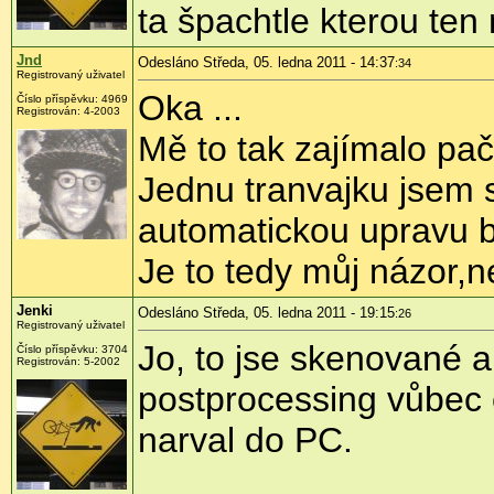
ta špachtle kterou ten
Jnd
Odesláno Středa, 05. ledna 2011 - 14:37
:34
Registrovaný uživatel
Oka ...
Číslo příspěvku:
4969
Registrován:
4-2003
Mě to tak zajímalo pa
Jednu tranvajku jsem 
automatickou upravu b
Je to tedy můj názor,n
Jenki
Odesláno Středa, 05. ledna 2011 - 19:15
:26
Registrovaný uživatel
Jo, to jse skenované a
Číslo příspěvku:
3704
Registrován:
5-2002
postprocessing vůbec e
narval do PC.