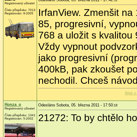
Registrovaný uživatel
IrfanView. Zmenšit na 1
Číslo příspěvku:
7013
Registrován:
9-2005
85, progresivní, vypn
768 a uložit s kvalitou
Vždy vypnout podvzorko
jako progresivní (prog
400kB, pak zkoušet po 
nechodil. Chceš návod
Web o 
Honza_o
Odesláno Sobota, 05. března 2011 - 17:50
:18
Registrovaný uživatel
21272: To by chtělo ho
Číslo příspěvku:
1341
Registrován:
5-2002