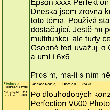
Epson xxxx Perfektion
Dneska jsem zrovna ko
toto téma. Používá st
dostačující. Ještě mi 
multifunkci, ale tudy 
Osobně teď uvažuji o C
a umí i 6x6.
Prosím, má-li s ním ně
Přednosta
Odesláno Neděle, 13. února 2011 - 18:43
:03
Registrovaný uživatel
Po dlouhodobých konz
Číslo příspěvku:
434
Registrován:
3-2010
Perfection V600 Photo.