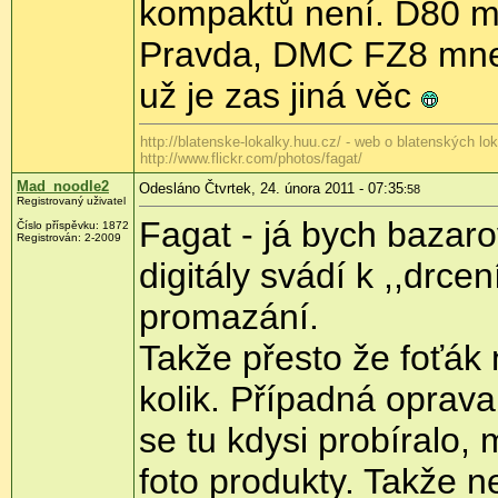
kompaktů není. D80 má
Pravda, DMC FZ8 mne ne
už je zas jiná věc
http://blatenske-lokalky.huu.cz/ - web o blatenských lo
http://www.flickr.com/photos/fagat/
Mad_noodle2
Odesláno Čtvrtek, 24. února 2011 - 07:35
:58
Registrovaný uživatel
Fagat - já bych bazaro
Číslo příspěvku:
1872
Registrován:
2-2009
digitály svádí k ,,drc
promazání.
Takže přesto že foťák 
kolik. Případná oprav
se tu kdysi probíralo
foto produkty. Takže ne