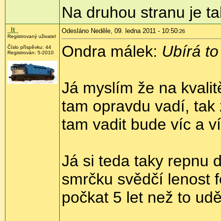
Na druhou stranu je ta
_lt_
Odesláno Neděle, 09. ledna 2011 - 10:50
:26
Registrovaný uživatel
Ondra málek:
Ubírá to
Číslo příspěvku:
44
Registrován:
5-2010
Já myslím že na kvalit
tam opravdu vadí, tak
tam vadit bude víc a v
Já si teda taky repnu 
smrčku svědčí lenost f
počkat 5 let než to ud