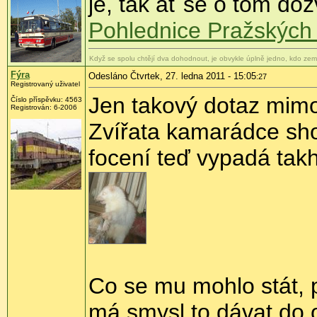
je, tak ať se o tom doz
Pohlednice Pražských
Když se spolu chtějí dva dohodnout, je obvykle úplně jedno, kdo zem
Fýra
Odesláno Čtvrtek, 27. ledna 2011 - 15:05
:27
Registrovaný uživatel
Jen takový dotaz mimo 
Číslo příspěvku:
4563
Registrován:
6-2006
Zvířata kamarádce sho
focení teď vypadá takh
Co se mu mohlo stát, p
má smysl to dávat do o