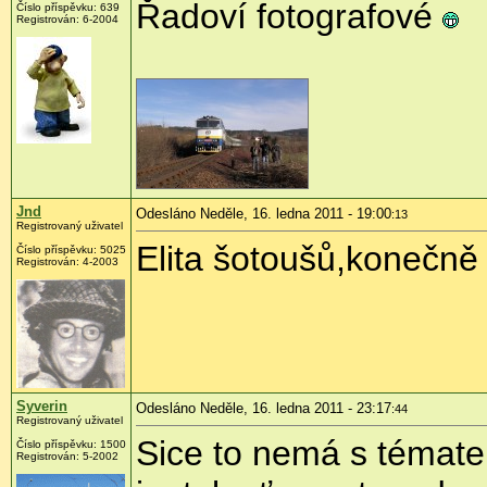
Řadoví fotografové
Číslo příspěvku:
639
Registrován:
6-2004
Jnd
Odesláno Neděle, 16. ledna 2011 - 19:00
:13
Registrovaný uživatel
Elita šotoušů,konečně
Číslo příspěvku:
5025
Registrován:
4-2003
Syverin
Odesláno Neděle, 16. ledna 2011 - 23:17
:44
Registrovaný uživatel
Sice to nemá s tématem
Číslo příspěvku:
1500
Registrován:
5-2002