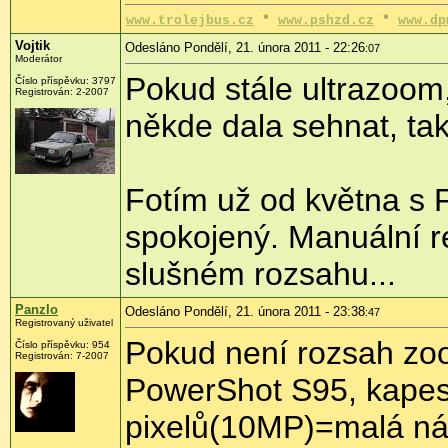
www.trolejbus.cz
*
www.pshzd.cz
*
www.dp
Vojtik
Odesláno Pondělí, 21. února 2011 - 22:26
:07
Moderátor
Pokud stále ultrazoom
Číslo příspěvku:
3797
Registrován:
2-2007
někde dala sehnat, ta
Fotím už od května s 
spokojený. Manuální r
slušném rozsahu...
Panzlo
Odesláno Pondělí, 21. února 2011 - 23:38
:47
Registrovaný uživatel
Pokud není rozsah zoo
Číslo příspěvku:
954
Registrován:
7-2007
PowerShot S95, kapesní
pixelů(10MP)=malá nác