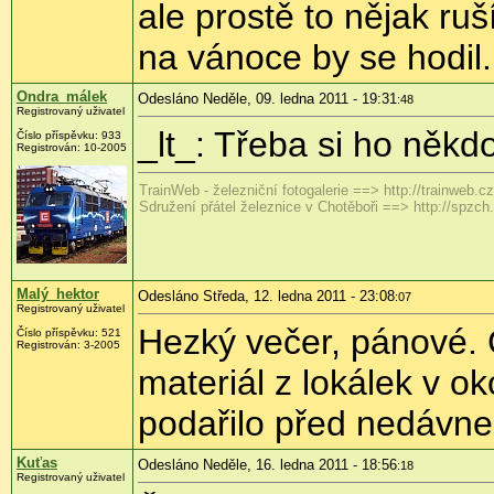
ale prostě to nějak ruš
na vánoce by se hodil.
Ondra_málek
Odesláno Neděle, 09. ledna 2011 - 19:31
:48
Registrovaný uživatel
_lt_: Třeba si ho něk
Číslo příspěvku:
933
Registrován:
10-2005
TrainWeb - železniční fotogalerie ==> http://trainweb.cz
Sdružení přátel železnice v Chotěboři ==> http://spzch
Malý_hektor
Odesláno Středa, 12. ledna 2011 - 23:08
:07
Registrovaný uživatel
Hezký večer, pánové. 
Číslo příspěvku:
521
Registrován:
3-2005
materiál z lokálek v 
podařilo před nedávnem
Kuťas
Odesláno Neděle, 16. ledna 2011 - 18:56
:18
Registrovaný uživatel