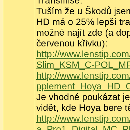
Transmise:
Tuším že u Škodů jsem 
HD má o 25% lepší tra
možné najít zde (a dop
červenou křivku):
http://www.lenstip.com
Slim_KSM_C-POL_M
http://www.lenstip.com/
pplement_Hoya_HD_C
Je vhodné poukázat ješ
vidět, kde Hoya bere
http://www.lenstip.com
a_Pro1_Digital_MC_