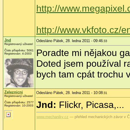
http://www.megapixel.
http://www.vkfoto.cz/
Jnd
Odesláno Pátek, 28. ledna 2011 - 09:46
:33
Registrovaný uživatel
Poradte mi nějakou gal
Číslo příspěvku:
5061
Registrován:
4-2003
Doted jsem používal ra
bych tam cpát trochu v
Zeleznicni
Odesláno Pátek, 28. ledna 2011 - 10:08
:31
Registrovaný uživatel
Jnd:
Flickr, Picasa,...
Číslo příspěvku:
2577
Registrován:
10-2003
www.mechaniky.cz
— přehled mechanických závor v 