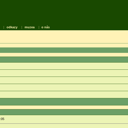
|
odkazy
|
muzea
|
o nás
:05