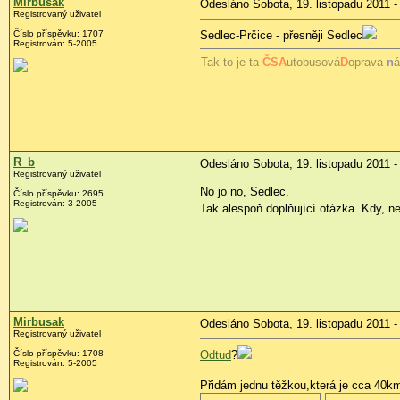
Mirbusak
Odesláno Sobota, 19. listopadu 2011 -
Registrovaný uživatel
Číslo příspěvku:
1707
Sedlec-Prčice - přesněji Sedlec
Registrován:
5-2005
Tak to je ta
ČS
A
utobusová
D
oprava
n
á
R_b
Odesláno Sobota, 19. listopadu 2011 -
Registrovaný uživatel
No jo no, Sedlec.
Číslo příspěvku:
2695
Registrován:
3-2005
Tak alespoň doplňující otázka. Kdy, 
Mirbusak
Odesláno Sobota, 19. listopadu 2011 -
Registrovaný uživatel
Číslo příspěvku:
1708
Odtud
?
Registrován:
5-2005
Přidám jednu těžkou,která je cca 40k