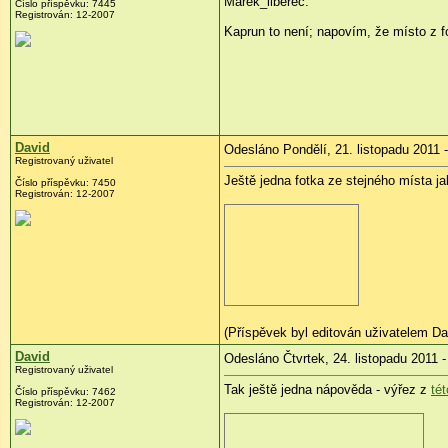
Marek_liberec:
Číslo příspěvku:
7445
Registrován:
12-2007
Kaprun to není; napovím, že místo z f
David
Odesláno Pondělí, 21. listopadu 2011 
Registrovaný uživatel
Ještě jedna fotka ze stejného místa j
Číslo příspěvku:
7450
Registrován:
12-2007
(Příspěvek byl editován uživatelem Da
David
Odesláno Čtvrtek, 24. listopadu 2011 -
Registrovaný uživatel
Tak ještě jedna nápověda - výřez z
tét
Číslo příspěvku:
7462
Registrován:
12-2007