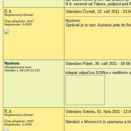
R b: severně od Tábora, podjezd pod Pí
R_b
Odesláno Čtvrtek, 22. září 2011 - 23:0
Registrovaný uživatel
Nystrom:
Číslo příspěvku:
2647
Registrován:
3-2005
Správně je to tam. Autobus jede do Bo
Nystrom
Odesláno Pátek, 30. září 2011 - 18:58
Neregistrovaný host
Odeslán z:
88.100.34.225
kdepak odpočíva SORka v nedělním o
R_b
Odesláno Sobota, 01. října 2011 - 12:
Registrovaný uživatel
Číslo příspěvku:
2657
Náměstí v Mirovicích (s prastarou a 
Registrován:
3-2005