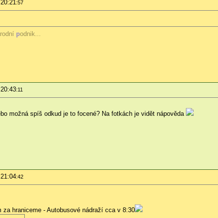
 20:21
:57
rodní
p
odnik...
 20:43
:11
nebo možná spíš odkud je to focené? Na fotkách je vidět nápověda
 21:04
:42
m za hraniceme - Autobusové nádraží cca v 8:30