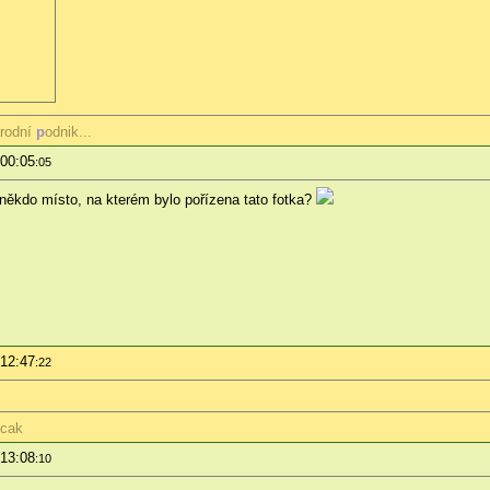
rodní
p
odnik...
 00:05
:05
někdo místo, na kterém bylo pořízena tato fotka?
 12:47
:22
lcak
 13:08
:10