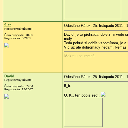
9_tr
Odesláno Pátek, 25. listopadu 2011 - 
Registrovaný uživatel
David: je to přehrada, dole z ní vede
Číslo příspěvku:
3635
Registrován:
6-2005
malý.
Teda pokud si dobře vzpomínám, jo a m
Víc už ale dohromady nedám. Nemáš jin
Makrelu neumeješ.
David
Odesláno Pátek, 25. listopadu 2011 - 
Registrovaný uživatel
9_tr:
Číslo příspěvku:
7464
Registrován:
12-2007
O. K., ten popis sedí.