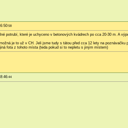
16:50
:58
 silné potrubí, které je uchyceno v betonových kvádrech po cca 20-30 m. A vý
ožná je to už v CH. Jeli jsme tudy s tátou před cca 12 lety na poznávačku 
á fota z tohoto místa (teda pokud si to nepletu s jiným místem)
18:46
:44