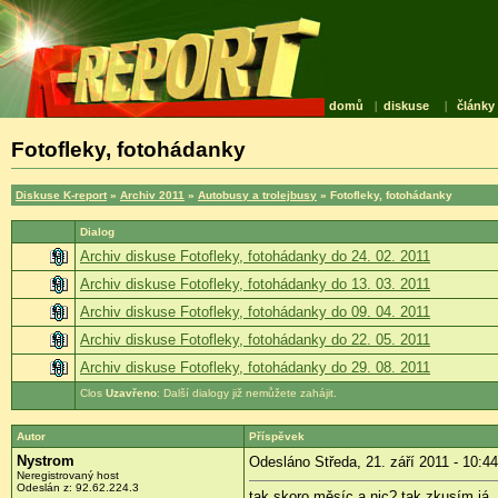
domů
|
diskuse
|
články
Fotofleky, fotohádanky
Diskuse K-report
»
Archiv 2011
»
Autobusy a trolejbusy
» Fotofleky, fotohádanky
Dialog
Archiv diskuse Fotofleky, fotohádanky do 24. 02. 2011
Archiv diskuse Fotofleky, fotohádanky do 13. 03. 2011
Archiv diskuse Fotofleky, fotohádanky do 09. 04. 2011
Archiv diskuse Fotofleky, fotohádanky do 22. 05. 2011
Archiv diskuse Fotofleky, fotohádanky do 29. 08. 2011
Uzavřeno
: Další dialogy již nemůžete zahájit.
Autor
Příspěvek
Nystrom
Odesláno Středa, 21. září 2011 - 10:44
Neregistrovaný host
Odeslán z:
92.62.224.3
tak skoro měsíc a nic? tak zkusím já