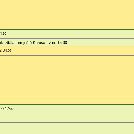
34
:30
ek. Stála tam ještě Karosa - v ne 15:30.
2:04
:09
 00:17
:02