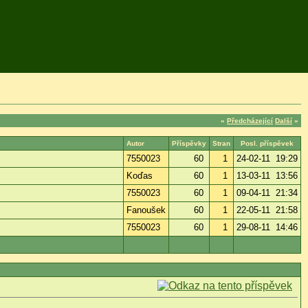
«
Předcházející
Další
»
Autor
Příspěvky
Stran
Posl. příspěvek
7550023
60
1
24-02-11 19:29
Koďas
60
1
13-03-11 13:56
7550023
60
1
09-04-11 21:34
Fanoušek
60
1
22-05-11 21:58
7550023
60
1
29-08-11 14:46