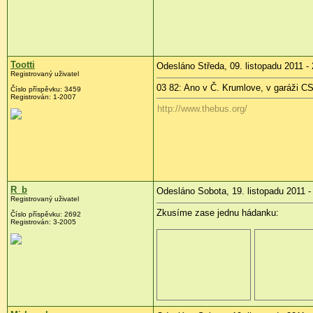
Tootti
Odesláno Středa, 09. listopadu 2011 -
Registrovaný uživatel
03 82: Ano v Č. Krumlove, v garáži 
Číslo příspěvku:
3459
Registrován:
1-2007
http://www.thebus.org/
R_b
Odesláno Sobota, 19. listopadu 2011 -
Registrovaný uživatel
Zkusíme zase jednu hádanku:
Číslo příspěvku:
2692
Registrován:
3-2005