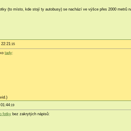
otky (to místo, kde stojí ty autobusy) se nachází ve výšce přes 2000 metrů 
- 22:21
:15
ako
tady
:
vid.)
 01:44
:19
o fotky
bez zakrytých nápisů: