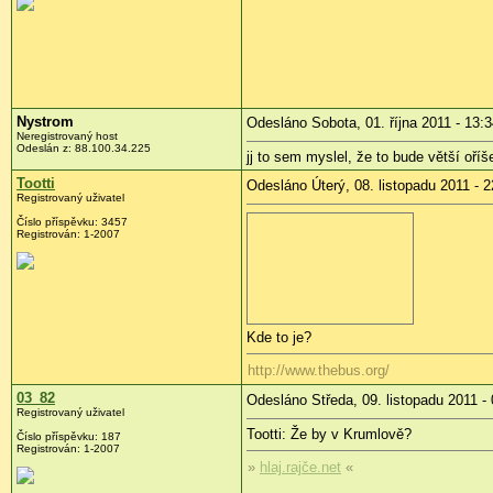
Nystrom
Odesláno Sobota, 01. října 2011 - 13:
Neregistrovaný host
Odeslán z:
88.100.34.225
jj to sem myslel, že to bude větší oříš
Tootti
Odesláno Úterý, 08. listopadu 2011 - 2
Registrovaný uživatel
Číslo příspěvku:
3457
Registrován:
1-2007
Kde to je?
http://www.thebus.org/
03_82
Odesláno Středa, 09. listopadu 2011 -
Registrovaný uživatel
Tootti: Že by v Krumlově?
Číslo příspěvku:
187
Registrován:
1-2007
»
hlaj.rajče.net
«