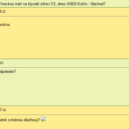
seckou tratí na bývalé silnici I/3, dnes II/603 Košín - Náchod?
4
:22
rotína.
:15
dpoledni?
07
:32
hodně zvlněnou dlažbou)?