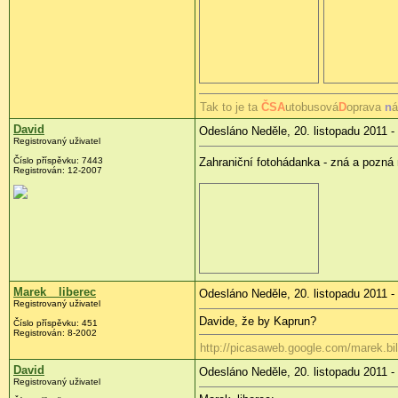
Tak to je ta
ČS
A
utobusová
D
oprava
n
á
David
Odesláno Neděle, 20. listopadu 2011 -
Registrovaný uživatel
Číslo příspěvku:
7443
Zahraniční fotohádanka - zná a pozná 
Registrován:
12-2007
Marek__liberec
Odesláno Neděle, 20. listopadu 2011 -
Registrovaný uživatel
Davide, že by Kaprun?
Číslo příspěvku:
451
Registrován:
8-2002
http://picasaweb.google.com/marek.bi
David
Odesláno Neděle, 20. listopadu 2011 -
Registrovaný uživatel