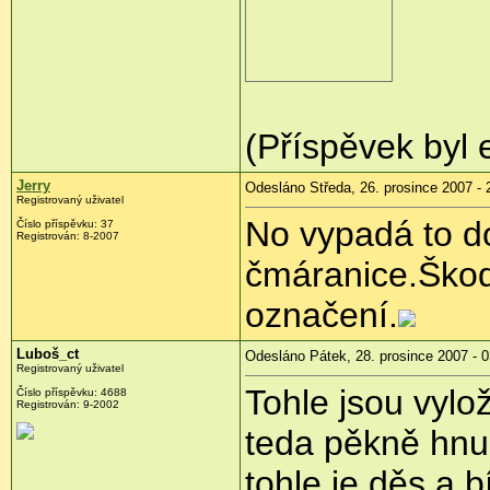
(Příspěvek byl 
Jerry
Odesláno Středa, 26. prosince 2007 - 
Registrovaný uživatel
No vypadá to d
Číslo příspěvku: 37
Registrován: 8-2007
čmáranice.Škoda
označení.
Luboš_ct
Odesláno Pátek, 28. prosince 2007 - 0
Registrovaný uživatel
Tohle jsou vylož
Číslo příspěvku: 4688
Registrován: 9-2002
teda pěkně hnu
tohle je děs a b