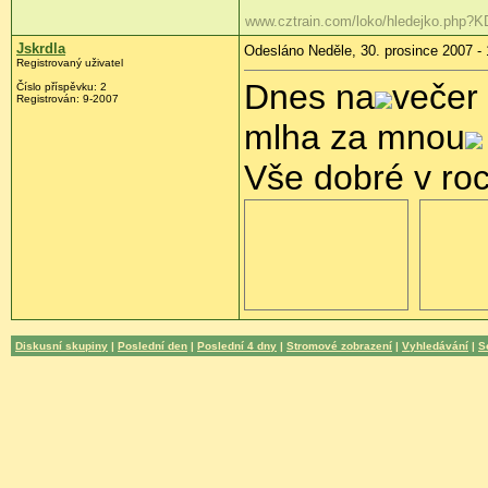
www.cztrain.com/loko/hledejko.php?
Jskrdla
Odesláno Neděle, 30. prosince 2007 - 
Registrovaný uživatel
Dnes na
večer
Číslo příspěvku: 2
Registrován: 9-2007
mlha za mnou
Vše dobré v ro
Diskusní skupiny
|
Poslední den
|
Poslední 4 dny
|
Stromové zobrazení
|
Vyhledávání
|
S