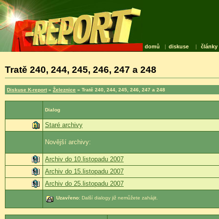
domů
|
diskuse
|
články
Tratě 240, 244, 245, 246, 247 a 248
Diskuse K-report
»
Železnice
» Tratě 240, 244, 245, 246, 247 a 248
Dialog
Staré archivy
Novější archivy:
Archiv do 10.listopadu 2007
Archiv do 15.listopadu 2007
Archiv do 25.listopadu 2007
Uzavřeno
: Další dialogy již nemůžete zahájit.