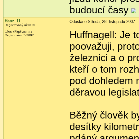
budoucí časy
Hanz_11
Odesláno Středa, 28. listopadu 2007 -
Registrovaný uživatel
Huffnagell: Je t
Číslo příspěvku: 81
Registrován: 5-2007
poovažuji, prot
železnici a o p
kteří o tom rozh
pod dohledem na
děravou legislat
Běžný člověk by
desítky kilometr
pdáný argumen