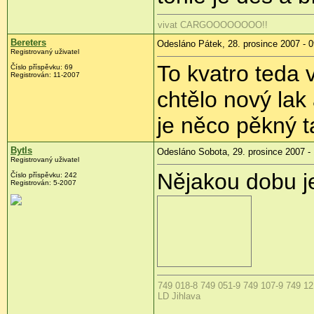
vivat CARGOOOOOOOO!!
Bereters
Odesláno Pátek, 28. prosince 2007 - 0
Registrovaný uživatel
To kvatro teda 
Číslo příspěvku: 69
Registrován: 11-2007
chtělo nový lak
je něco pěkný t
Bytls
Odesláno Sobota, 29. prosince 2007 -
Registrovaný uživatel
Nějakou dobu j
Číslo příspěvku: 242
Registrován: 5-2007
749 018-8 749 051-9 749 107-9 749 121
LD Jihlava