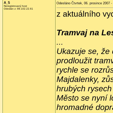
A_S
Odesláno Čtvrtek, 06. prosince 2007 -
Neregistrovaný host
Odeslán z: 89.102.22.61
z aktuálního vy
Tramvaj na L
...
Ukazuje se, že
prodloužit tram
rychle se rozrů
Majdalenky, zůs
hrubých rysech 
Město se nyní l
hromadné dopra