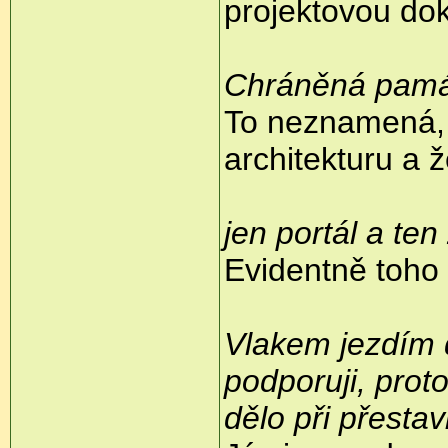
projektovou do
Chráněná pamá
To neznamená, 
architekturu a že
jen portál a te
Evidentně toho 
Vlakem jezdím 
podporuji, prot
dělo při přestav