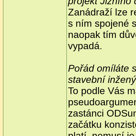
projekt Jižního 
Zanádraží lze 
s ním spojené s
naopak tím dův
vypadá.
Pořád omíláte s
stavební inženýř
To podle Vás m
pseudoargumenty
zastánci ODSu
začátku konzist
platí, nemusí j