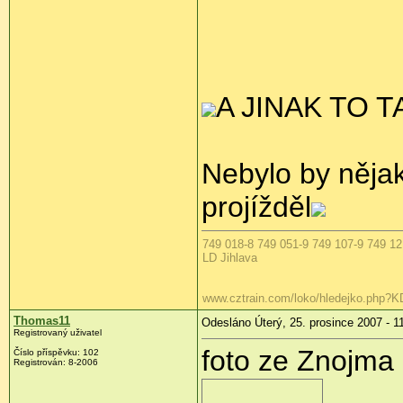
A JINAK TO 
Nebylo by nějaké
projížděl
749 018-8 749 051-9 749 107-9 749 121
LD Jihlava
www.cztrain.com/loko/hledejko.php?
Thomas11
Odesláno Úterý, 25. prosince 2007 - 1
Registrovaný uživatel
foto ze Znojma
Číslo příspěvku: 102
Registrován: 8-2006