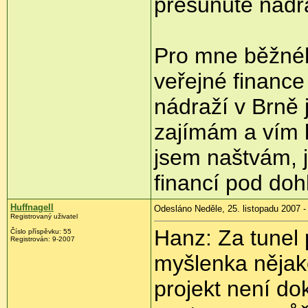
přesunuté nádra
Pro mne běžnéh
veřejné finance
nádraží v Brně 
zajímám a vím kt
jsem naštvám, j
financí pod doh
Huffnagell
Odesláno Neděle, 25. listopadu 2007 -
Registrovaný uživatel
Hanz: Za tunel 
Číslo příspěvku: 55
Registrován: 9-2007
myšlenka nějak
projekt není d