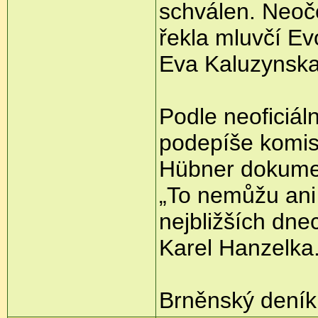
schválen. Neoč
řekla mluvčí Ev
Eva Kaluzynska
Podle neoficiál
podepíše komisa
Hübner dokument
„To nemůžu ani p
nejbližších dne
Karel Hanzelka
Brněnský deník