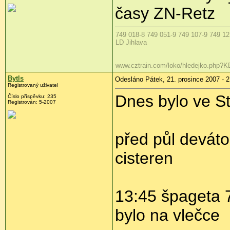
časy ZN-Retz
749 018-8 749 051-9 749 107-9 749 121
LD Jihlava
www.cztrain.com/loko/hledejko.php?
Bytls
Odesláno Pátek, 21. prosince 2007 - 2
Registrovaný uživatel
Dnes bylo ve St
Číslo příspěvku: 235
Registrován: 5-2007
před půl deváto
cisteren
13:45 špageta 7
bylo na vlečce