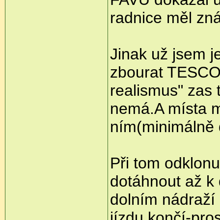
radnice měl zná
Jinak už jsem j
zbourat TESCO!!
realismus" zas 
nemá.A místa m
ním(minimálně d
Při tom odklonu
dotáhnout až k 
dolním nádraží 
jízdu končí-pro