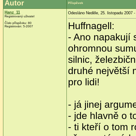
Autor
Příspěvek
Hanz_11
Odesláno Neděle, 25. listopadu 2007 -
Registrovaný uživatel
Huffnagell:
Číslo příspěvku: 80
Registrován: 5-2007
- Ano napakují s
ohromnou sumu 
silnic, železbič
druhé největší 
pro lidi!
- já jinej arg
- jde hlavně o 
- ti kteří o tom