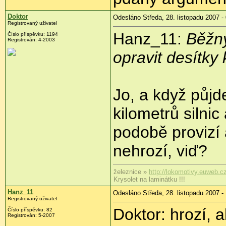
Doktor
Odesláno Středa, 28. listopadu 2007 -
Registrovaný uživatel
Hanz_11:
Běžný
Číslo příspěvku: 1194
Registrován: 4-2003
opravit desítky 
Jo, a když půjd
kilometrů silni
podobě provizí a
nehrozí, viď?
železnice »
http://lokomotivy.euweb.c
Krysolet na laminátku !!!
Hanz_11
Odesláno Středa, 28. listopadu 2007 -
Registrovaný uživatel
Doktor: hrozí, a
Číslo příspěvku: 82
Registrován: 5-2007