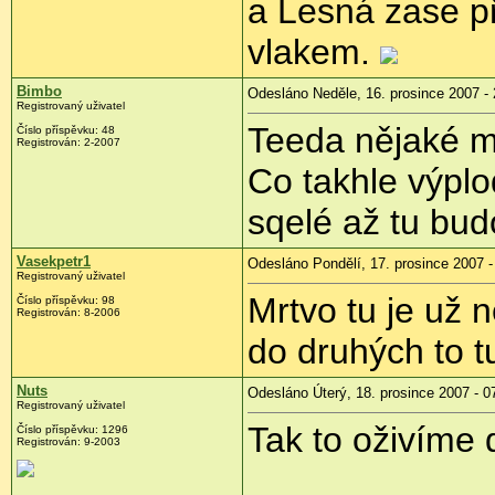
a Lesná zase př
vlakem.
Bimbo
Odesláno Neděle, 16. prosince 2007 - 
Registrovaný uživatel
Teeda nějaké mr
Číslo příspěvku: 48
Registrován: 2-2007
Co takhle výplo
sqelé až tu bud
Vasekpetr1
Odesláno Pondělí, 17. prosince 2007 -
Registrovaný uživatel
Mrtvo tu je už 
Číslo příspěvku: 98
Registrován: 8-2006
do druhých to tu
Nuts
Odesláno Úterý, 18. prosince 2007 - 0
Registrovaný uživatel
Tak to oživíme
Číslo příspěvku: 1296
Registrován: 9-2003