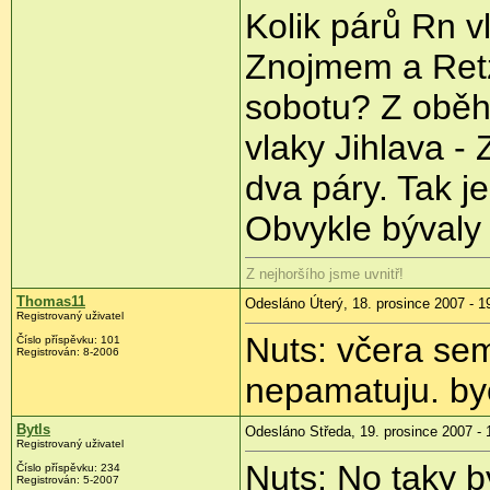
Kolik párů Rn 
Znojmem a Retz
sobotu? Z oběhu
vlaky Jihlava -
dva páry. Tak j
Obvykle bývaly 
Z nejhoršího jsme uvnitř!
Thomas11
Odesláno Úterý, 18. prosince 2007 - 1
Registrovaný uživatel
Nuts: včera sem 
Číslo příspěvku: 101
Registrován: 8-2006
nepamatuju. by
Bytls
Odesláno Středa, 19. prosince 2007 - 
Registrovaný uživatel
Nuts: No taky b
Číslo příspěvku: 234
Registrován: 5-2007