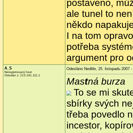
postaveno, mů
ale tunel to ne
někdo napakuje
I na tom opravov
potřeba systémo
argument pro o
A_S
Odesláno Neděle, 25. listopadu 2007 -
Neregistrovaný host
Odeslán z: 213.191.111.1
Mas
t
ná burza
To se mi skut
sbírky svých ne
třeba povedlo n
incestor, kopír