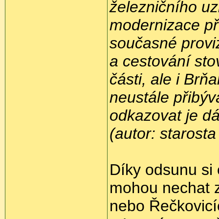
železničního uz
modernizace př
současné provi
a cestování st
části, ale i Br
neustále přibý
odkazovat je dá
(autor: starost
Díky odsunu si 
mohou nechat zd
nebo Řečkovicíc