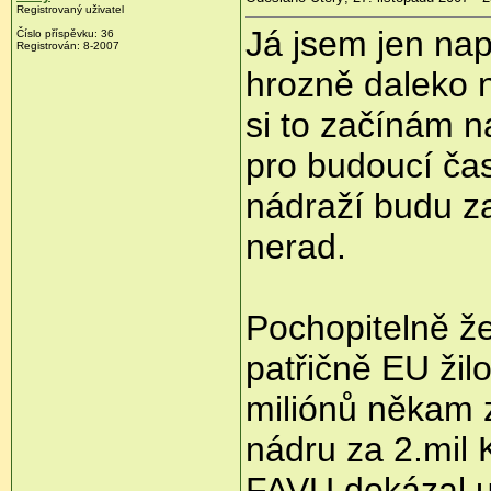
Registrovaný uživatel
Já jsem jen nap
Číslo příspěvku: 36
Registrován: 8-2007
hrozně daleko n
si to začínám 
pro budoucí čas
nádraží budu z
nerad.
Pochopitelně že
patřičně EU žilo
miliónů někam 
nádru za 2.mil 
FAVU dokázal ud