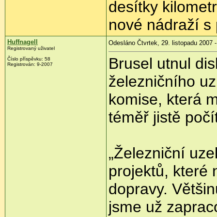
desítky kilometr
nové nádraží s 
Huffnagell
Odesláno Čtvrtek, 29. listopadu 2007 -
Registrovaný uživatel
Brusel utnul di
Číslo příspěvku: 58
Registrován: 9-2007
železničního uz
komise, která m
téměř jistě počí
„Železniční uz
projektů, které
dopravy. Větši
jsme už zaprac