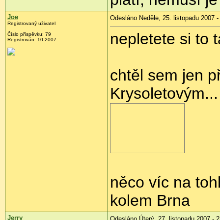
Joe
Odesláno Neděle, 25. listopadu 2007 -
Registrovaný uživatel
nepletete si to 
Číslo příspěvku: 79
Registrován: 10-2007
chtěl sem jen p
Krysoletovým...
něco víc na toh
kolem Brna
Jerry
Odesláno Úterý, 27. listopadu 2007 - 