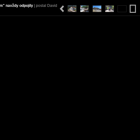
kem" navždy odpojily
| poslal David