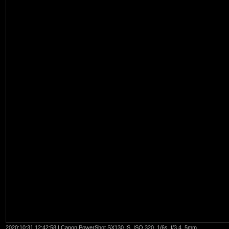
2020:10:31 12:42:58 | Canon PowerShot SX130 IS, ISO 320, 1/6s, f/3.4, 5mm