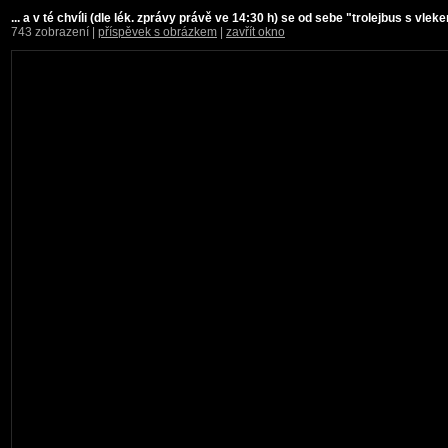
... a v té chvíli (dle lék. zprávy právě ve 14:30 h) se od sebe "trolejbus s vle
743 zobrazení |
příspěvek s obrázkem
|
zavřít okno