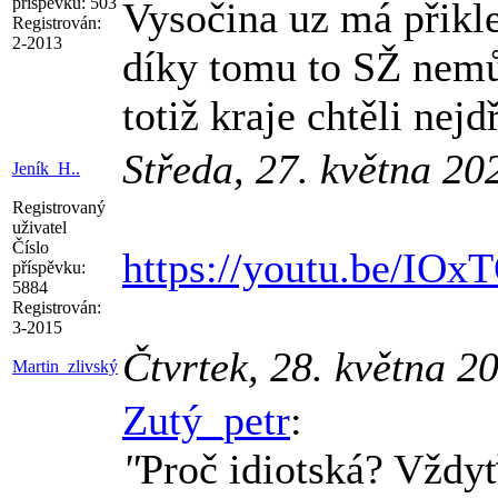
příspěvku:
503
Vysočina uz má přikl
Registrován:
2-2013
díky tomu to SŽ nemůž
totiž kraje chtěli ne
Středa, 27. května 20
Jeník_H..
Registrovaný
uživatel
Číslo
https://youtu.be/IO
příspěvku:
5884
Registrován:
3-2015
Čtvrtek, 28. května 2
Martin_zlivský
Zutý_petr
:
"
Proč idiotská? Vždy