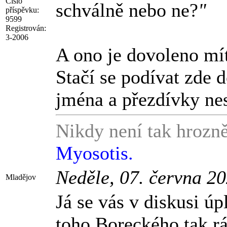
Číslo
schválně nebo ne?
"
příspěvku:
9599
Registrován:
3-2006
A ono je dovoleno mít
Stačí se podívat zde d
jména a přezdívky nes
Nikdy není tak hrozně
Myosotis.
Neděle, 07. června 2
Mladějov
Já se vás v diskusi ú
toho Boreckého tak rád