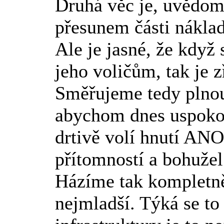
Druhá věc je, uvědomi
přesunem části náklad
Ale je jasné, že když
jeho voličům, tak je z
Směřujeme tedy plnou
abychom dnes uspokoji
drtivě volí hnutí ANO)
přítomností a bohužel
Házíme tak kompletně
nejmladší. Týká se to