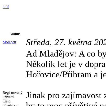
dolů
autor
Středa, 27. května 20
Mořepetr
Ad Mladějov: A co by
Několik let je v dopr
Hořovice/Příbram a je
Jinak pro zajímavost 
Registrovaný
uživatel
Číslo
by to moc přívětivé n
příspěvku: