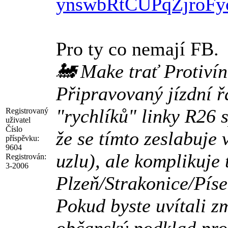
ynswbRtCUPqZjro
Pro ty co nemají FB.
🚂 Make trať Protivín
Připravovaný jízdní ř
"rychlíků" linky R26 
Registrovaný
uživatel
Číslo
že se tímto zeslabuje
příspěvku:
9604
uzlu), ale komplikuje 
Registrován:
3-2006
Plzeň/Strakonice/Píse
Pokud byste uvítali zm