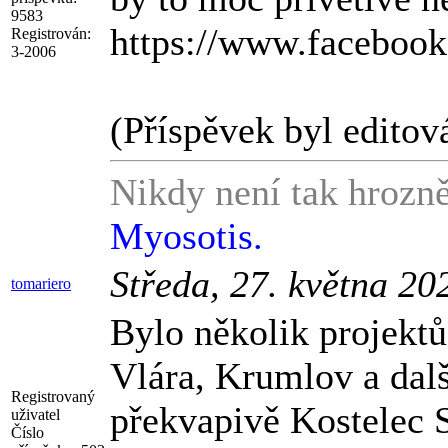
9583
https://www.faceboo
Registrován:
3-2006
(Příspěvek byl editov
Nikdy není tak hrozně
Myosotis.
Středa, 27. května 20
tomariero
Bylo několik projektů 
Vlára, Krumlov a dalš
Registrovaný
překvapivě Kostelec S
uživatel
Číslo