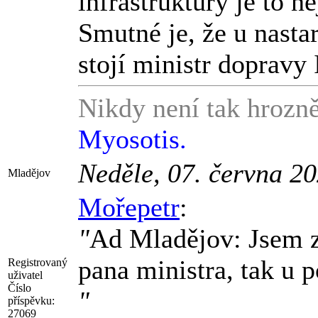
infrastruktury je to ne
Smutné je, že u nasta
stojí ministr dopravy 
Nikdy není tak hrozně
Myosotis.
Neděle, 07. června 2
Mladějov
Mořepetr
:
"
Ad Mladějov: Jsem zv
pana ministra, tak u 
Registrovaný
uživatel
Číslo
"
příspěvku:
27069