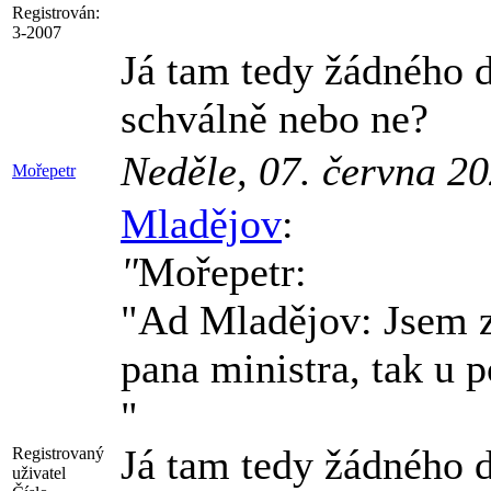
Registrován:
3-2007
Já tam tedy žádného 
schválně nebo ne?
Neděle, 07. června 2
Mořepetr
Mladějov
:
"
Mořepetr:
"Ad Mladějov: Jsem zv
pana ministra, tak u 
"
Já tam tedy žádného 
Registrovaný
uživatel