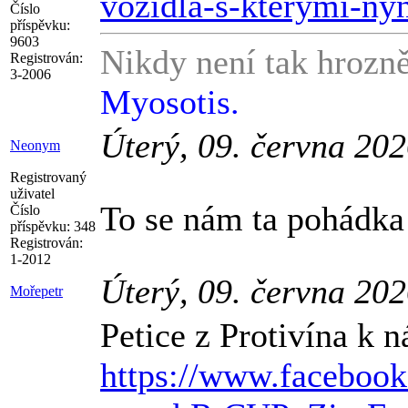
vozidla-s-kterymi-nyn
Číslo
příspěvku:
9603
Nikdy není tak hrozně
Registrován:
3-2006
Myosotis.
Úterý, 09. června 20
Neonym
Registrovaný
uživatel
To se nám ta pohádka 
Číslo
příspěvku:
348
Registrován:
1-2012
Úterý, 09. června 20
Mořepetr
Petice z Protivína k
https://www.facebook