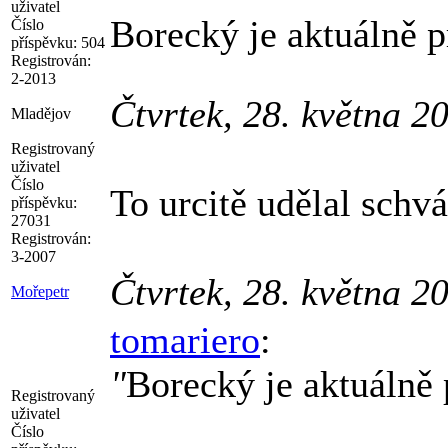
uživatel
Borecký je aktuálně p
Číslo
příspěvku:
504
Registrován:
2-2013
Čtvrtek, 28. května 2
Mladějov
Registrovaný
uživatel
Číslo
To urcitě udělal schv
příspěvku:
27031
Registrován:
3-2007
Čtvrtek, 28. května 2
Mořepetr
tomariero
:
"
Borecký je aktuálně 
Registrovaný
uživatel
Číslo