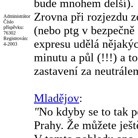
bude mnohem delší).
Zrovna při rozjezdu 
Administrátor
Číslo
(nebo ptg v bezpečně 
příspěvku:
76302
Registrován:
expresu udělá nějakýc
4-2003
minutu a půl (!!!) a t
zastavení za neutrále
Mladějov
:
"
No kdyby se to tak p
Prahy. Že můžete ješt