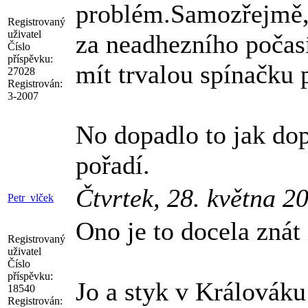
problém.Samozřejmě, ž
Registrovaný
uživatel
za neadhezního počas
Číslo
příspěvku:
mít trvalou spínačku p
27028
Registrován:
3-2007
No dopadlo to jak dop
pořadí.
Čtvrtek, 28. května 2
Petr_vlček
Ono je to docela znát 
Registrovaný
uživatel
Číslo
příspěvku:
Jo a styk v Králováku
18540
Registrován: