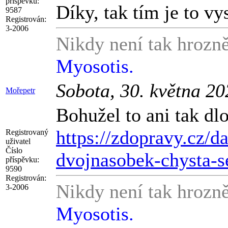
příspěvku:
Díky, tak tím je to vy
9587
Registrován:
3-2006
Nikdy není tak hrozně
Myosotis.
Sobota, 30. května 2
Mořepetr
Bohužel to ani tak dl
https://zdopravy.cz/d
Registrovaný
uživatel
Číslo
dvojnasobek-chysta-s
příspěvku:
9590
Registrován:
Nikdy není tak hrozně
3-2006
Myosotis.