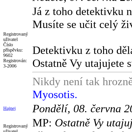
Já z toho detektivku 
Musíte se učit celý ži
Registrovaný
uživatel
Číslo
Detektivku z toho děl
příspěvku:
9602
Ostatně Vy utajujete s
Registrován:
3-2006
Nikdy není tak hrozně
Myosotis.
Pondělí, 08. června 
Hajnej
MP:
Ostatně Vy utajuj
Registrovaný
uživatel