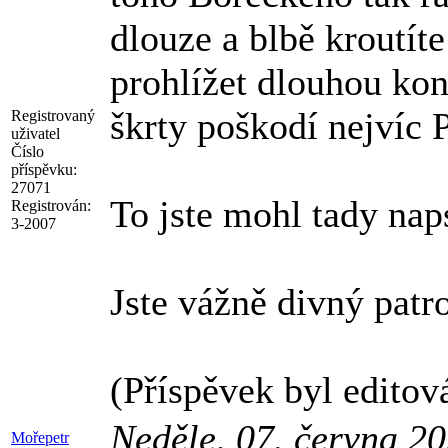
dlouze a blbě kroutíte
prohlížet dlouhou kon
škrty poškodí nejvíc
Registrovaný
uživatel
Číslo
příspěvku:
27071
To jste mohl tady nap
Registrován:
3-2007
Jste vážně divný patr
(Příspěvek byl editov
Neděle, 07. června 2
Mořepetr