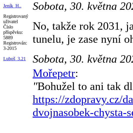
Sobota, 30. května 2
Jeník_H..
Registrovaný
uživatel
No, takže rok 2031, j
Číslo
příspěvku:
tunelu, je zase nyní 
5889
Registrován:
3-2015
Sobota, 30. května 2
Luboš_3.21
Mořepetr
:
"
Bohužel to ani tak d
https://zdopravy.cz/d
dvojnasobek-chysta-s