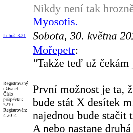
Nikdy není tak hrozně
Myosotis.
Sobota, 30. května 2
Luboš_3.21
Mořepetr
:
"
Takže teď už čekám 
Registrovaný
První možnost je ta, ž
uživatel
Číslo
bude stát X desítek mi
příspěvku:
5219
Registrován:
najednou bude stačit t
4-2014
A nebo nastane druh