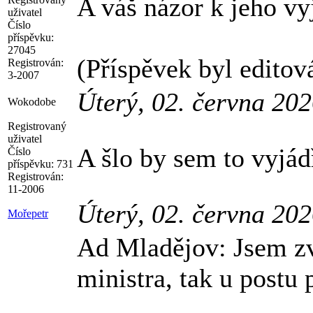
A váš názor k jeho vy
uživatel
Číslo
příspěvku:
27045
(Příspěvek byl editov
Registrován:
3-2007
Úterý, 02. června 20
Wokodobe
Registrovaný
uživatel
A šlo by sem to vyjá
Číslo
příspěvku:
731
Registrován:
11-2006
Úterý, 02. června 20
Mořepetr
Ad Mladějov: Jsem zvy
ministra, tak u postu