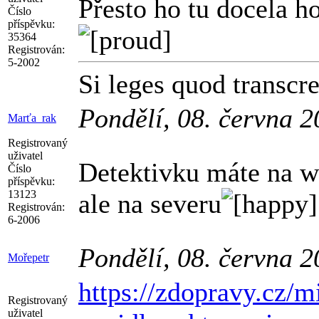
Přesto ho tu docela h
Číslo
příspěvku:
35364
Registrován:
5-2002
Si leges quod transcre
Pondělí, 08. června 
Marťa_rak
Registrovaný
uživatel
Detektivku máte na we
Číslo
příspěvku:
13123
ale na severu
Registrován:
6-2006
Pondělí, 08. června 
Mořepetr
https://zdopravy.cz/m
Registrovaný
uživatel