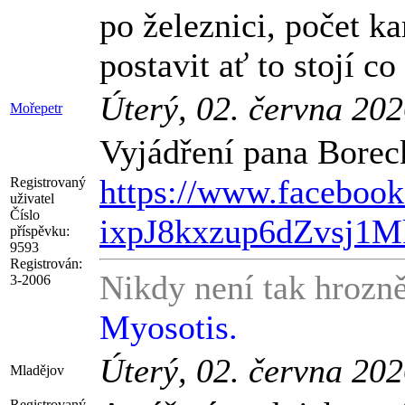
po železnici, počet 
postavit ať to stojí c
Úterý, 02. června 20
Mořepetr
Vyjádření pana Borec
https://www.facebook
Registrovaný
uživatel
Číslo
ixpJ8kxzup6dZvsj1
příspěvku:
9593
Registrován:
Nikdy není tak hrozně
3-2006
Myosotis.
Úterý, 02. června 20
Mladějov
Registrovaný