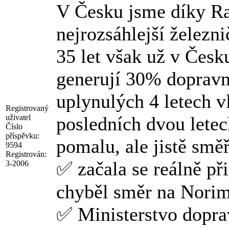
V Česku jsme díky Ra
nejrozsáhlejší železni
35 let však už v Česku
generují 30% dopravn
uplynulých 4 letech v
Registrovaný
uživatel
posledních dvou lete
Číslo
příspěvku:
pomalu, ale jistě smě
9594
Registrován:
✅ začala se reálně př
3-2006
chyběl směr na Nori
✅ Ministerstvo dopra