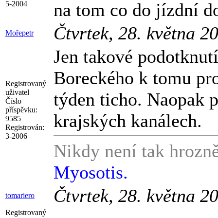
5-2004
na tom co do jízdní do
Čtvrtek, 28. května 2
Mořepetr
Jen takové podotknutí
Boreckého k tomu pro
Registrovaný
uživatel
týden ticho. Naopak p
Číslo
příspěvku:
krajských kanálech.
9585
Registrován:
3-2006
Nikdy není tak hrozně
Myosotis.
Čtvrtek, 28. května 2
tomariero
Registrovaný