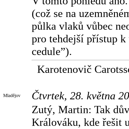
V tomto pohledu ano.
(což se na uzemněném
půlka vlaků vůbec neo
pro tehdejší přístup 
cedule”).
Karotenovič Carotss
Čtvrtek, 28. května 2
Mladějov
Zutý, Martin: Tak dů
Králováku, kde řešit 