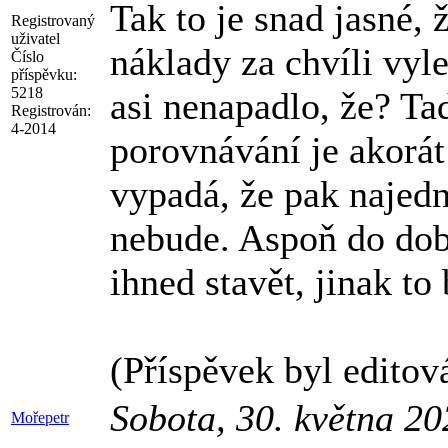
Tak to je snad jasné,
Registrovaný
uživatel
náklady za chvíli vyle
Číslo
příspěvku:
5218
asi nenapadlo, že? Tad
Registrován:
4-2014
porovnávání je akorát
vypadá, že pak najedn
nebude. Aspoň do doby
ihned stavět, jinak to 
(Příspěvek byl edito
Sobota, 30. května 2
Mořepetr