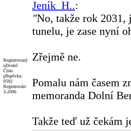
Jeník_H..
:
"
No, takže rok 2031, 
tunelu, je zase nyní 
Zřejmě ne.
Registrovaný
uživatel
Číslo
příspěvku:
Pomalu nám časem zmi
9592
Registrován:
3-2006
memoranda Dolní Ber
Takže teď už čekám j