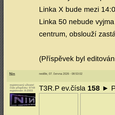
Linka X bude mezi 14:00
Linka 50 nebude vyjma 
centrum, obslouží zas
(Příspěvek byl editován
Nin
neděle, 07. června 2026 - 08:53:02
registrovaný uživatel
T3R.P ev.čísla
158
► P
číslo příspěvku:
9748
registrován:
8-2003