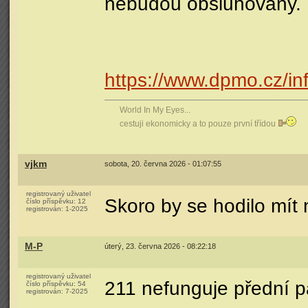
nebudou obsluhovány.
https://www.dpmo.cz/inf
World In My Eyes...
cestuji ekonomicky a to pouze první třídou
vjkm
sobota, 20. června 2026 - 01:07:55
registrovaný uživatel
Skoro by se hodilo mít
číslo příspěvku:
12
registrován:
1-2025
M-P
úterý, 23. června 2026 - 08:22:18
registrovaný uživatel
211 nefunguje přední pa
číslo příspěvku:
54
registrován:
7-2025