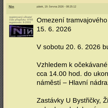
Nin
pátek, 19. června 2026 - 08:25:12
registrovaný uživatel
Omezení tramvajového a
číslo příspěvku:
9765
registrován:
8-2003
15. 6. 2026
V sobotu 20. 6. 2026 bu
Vzhledem k očekávaném
cca 14.00 hod. do ukon
náměstí – Hlavní nádra
Zastávky U Bystřičky, 