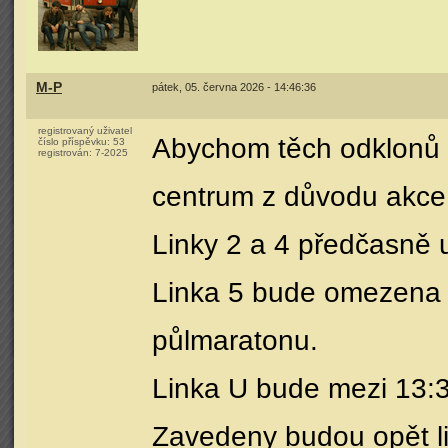
M-P
pátek, 05. června 2026 - 14:46:36
registrovaný uživatel
Abychom těch odklonů n
číslo příspěvku:
53
registrován:
7-2025
centrum z důvodu akce
Linky 2 a 4 předčasně 
Linka 5 bude omezena v
půlmaratonu.
Linka U bude mezi 13:30
Zavedeny budou opět li