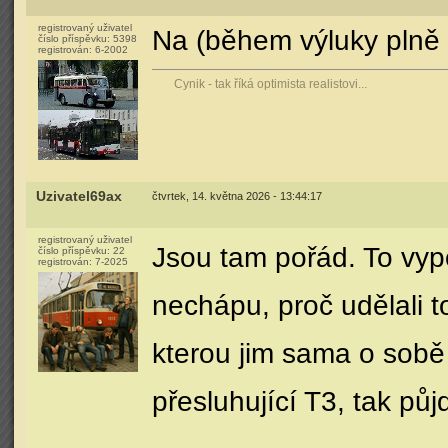
registrovaný uživatel
Na (během výluky plně 
číslo příspěvku:
5398
registrován:
6-2002
Cynik - tak říká optimista realistovi...
Uzivatel69ax
čtvrtek, 14. května 2026 - 13:44:17
registrovaný uživatel
Jsou tam pořád. To vypo
číslo příspěvku:
22
registrován:
7-2025
nechápu, proč udělali t
kterou jim sama o sobě 
přesluhující T3, tak půj