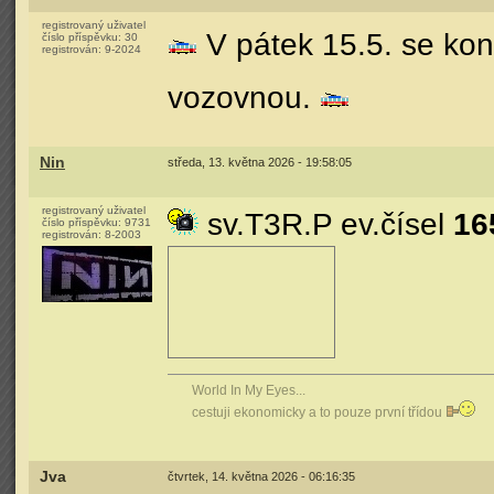
registrovaný uživatel
V pátek 15.5. se kon
číslo příspěvku:
30
registrován:
9-2024
vozovnou.
Nin
středa, 13. května 2026 - 19:58:05
registrovaný uživatel
sv.T3R.P ev.čísel
16
číslo příspěvku:
9731
registrován:
8-2003
World In My Eyes...
cestuji ekonomicky a to pouze první třídou
Jva
čtvrtek, 14. května 2026 - 06:16:35