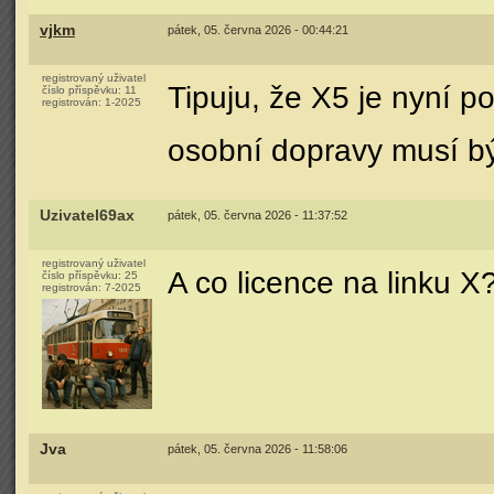
vjkm
pátek, 05. června 2026 - 00:44:21
registrovaný uživatel
Tipuju, že X5 je nyní p
číslo příspěvku:
11
registrován:
1-2025
osobní dopravy musí bý
Uzivatel69ax
pátek, 05. června 2026 - 11:37:52
registrovaný uživatel
A co licence na linku X
číslo příspěvku:
25
registrován:
7-2025
Jva
pátek, 05. června 2026 - 11:58:06