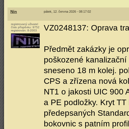
Nin
pátek, 12. června 2026 - 08:17:02
registrovaný uživatel
VZ0248137: Oprava tram
číslo příspěvku:
9752
registrován:
8-2003
Předmět zakázky je opr
poškozené kanalizační 
sneseno 18 m kolej. pol
CPS a zřízena nová kole
NT1 o jakosti UIC 900 A
a PE podložky. Kryt TT
předepsaných Standardů
bokovnic s patním pro