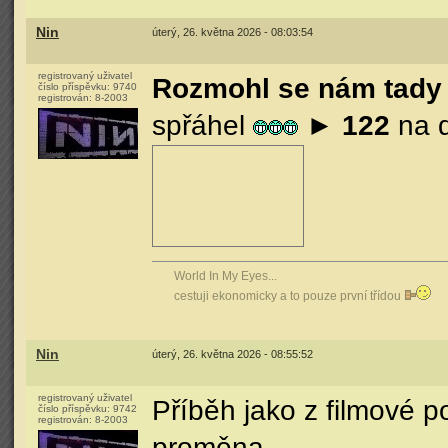
Nin
úterý, 26. května 2026 - 08:03:54
registrovaný uživatel
Rozmohl se nám tady 
číslo příspěvku:
9740
registrován:
8-2003
spřáhel
►
122
na 
World In My Eyes...
cestuji ekonomicky a to pouze první třídou
Nin
úterý, 26. května 2026 - 08:55:52
registrovaný uživatel
Příběh jako z filmové 
číslo příspěvku:
9742
registrován:
8-2003
proměna