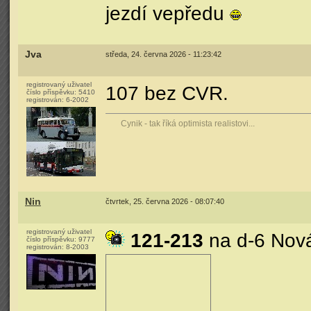
jezdí vepředu
Jva
středa, 24. června 2026 - 11:23:42
registrovaný uživatel
107 bez CVR.
číslo příspěvku:
5410
registrován:
6-2002
Cynik - tak říká optimista realistovi...
Nin
čtvrtek, 25. června 2026 - 08:07:40
registrovaný uživatel
121-213
na d-6 Nová
číslo příspěvku:
9777
registrován:
8-2003