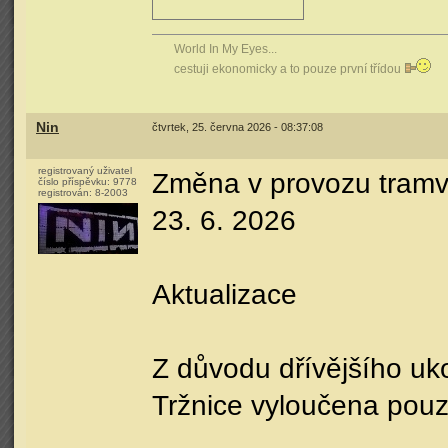
World In My Eyes...
cestuji ekonomicky a to pouze první třídou
Nin
čtvrtek, 25. června 2026 - 08:37:08
registrovaný uživatel
Změna v provozu tramva
číslo příspěvku:
9778
registrován:
8-2003
23. 6. 2026
Aktualizace
Z důvodu dřívějšího uk
Tržnice vyloučena pouz