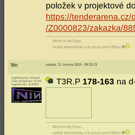
položek v projektové 
https://tenderarena.cz/
/Z0000823/zakazka/88
World In My Eyes...
cestuji ekonomicky a to pouze první třídou
Nin
sobota, 13. června 2026 - 08:33:23
registrovaný uživatel
T3R.P
178-163
na d
číslo příspěvku:
9756
registrován:
8-2003
World In My Eyes...
cestuji ekonomicky a to pouze první třídou