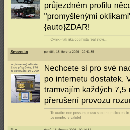
průjezdném profilu něc
"promyšlenými oklikami"
{auto}ZDAR!
Cynik - tak říká optimista realistovi...
Smasska
pondělí, 15. června 2026 - 22:41:35
registrovaný uživatel
Nechcete si pro své na
číslo příspěvku:
876
registrován:
10-2009
po internetu dostatek.
tramvajím každých 7,5 m
přerušení provozu roz
Te audire non possum, musa sapientum fixa est in
Je monte, je valide!
Nin
úterý, 16. června 2026 - 09:14:32