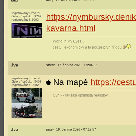
registrovaný uživatel
https://nymbursky.denik
číslo příspěvku:
9762
registrován:
8-2003
kavarna.html
World In My Eyes...
cestuji ekonomicky a to pouze první třídou
Jva
středa, 17. června 2026 - 09:04:32
registrovaný uživatel
Na mapě
https://cest
číslo příspěvku:
5408
registrován:
6-2002
Cynik - tak říká optimista realistovi...
Jva
pátek, 19. června 2026 - 07:12:57