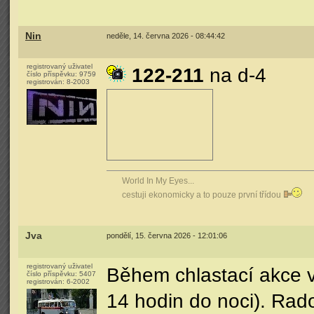
Nin
neděle, 14. června 2026 - 08:44:42
registrovaný uživatel
122-211
na d-4
číslo příspěvku:
9759
registrován:
8-2003
World In My Eyes...
cestuji ekonomicky a to pouze první třídou
Jva
pondělí, 15. června 2026 - 12:01:06
registrovaný uživatel
Během chlastací akce v
číslo příspěvku:
5407
registrován:
6-2002
14 hodin do noci). Rado