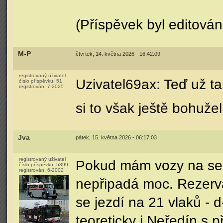
(Příspěvek byl editován
M-P
čtvrtek, 14. května 2026 - 16:42:09
registrovaný uživatel
Uzivatel69ax: Teď už ta
číslo příspěvku:
51
registrován:
7-2025
si to však ještě bohuže
Jva
pátek, 15. května 2026 - 06:17:03
registrovaný uživatel
Pokud mám vozy na sest
číslo příspěvku:
5399
registrován:
6-2002
nepřipadá moc. Rezerva 
se jezdí na 21 vlaků - 
teoreticky i Neředín s p