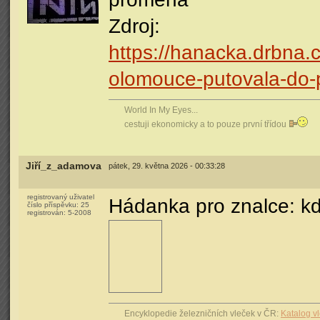
Zdroj:
https://hanacka.drbna.c
olomouce-putovala-do-
World In My Eyes...
cestuji ekonomicky a to pouze první třídou
Jiří_z_adamova
pátek, 29. května 2026 - 00:33:28
registrovaný uživatel
Hádanka pro znalce: kd
číslo příspěvku:
25
registrován:
5-2008
Encyklopedie železničních vleček v ČR:
Katalog v