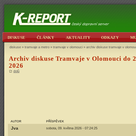
DISKUSE
ČLÁNKY
AKTUALITY
ODKAZY
M
diskuse
»
tramvaje a metro
»
tramvaje v olomouci
» archiv diskuse tramvaje v olomouc
Archiv diskuse Tramvaje v Olomouci do 2
2026
dolů
AUTOR
PŘÍSPĚVEK
Jva
sobota, 09. května 2026 - 07:24:25