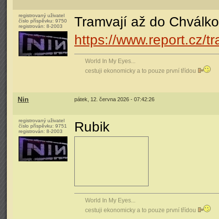
registrovaný uživatel
Tramvají až do Chválkov
číslo příspěvku:
9750
registrován:
8-2003
https://www.report.cz/t
World In My Eyes...
cestuji ekonomicky a to pouze první třídou
Nin
pátek, 12. června 2026 - 07:42:26
registrovaný uživatel
Rubik
číslo příspěvku:
9751
registrován:
8-2003
World In My Eyes...
cestuji ekonomicky a to pouze první třídou