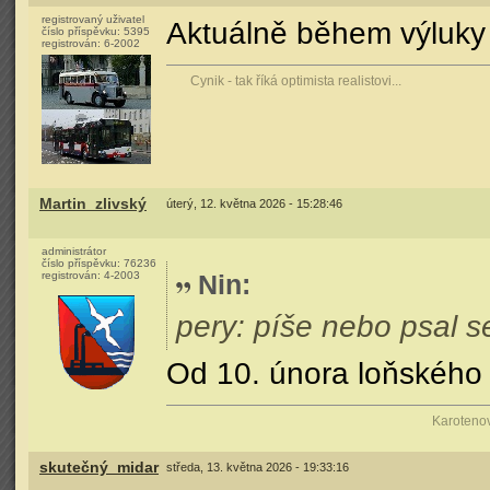
registrovaný uživatel
Aktuálně během výluky 
číslo příspěvku:
5395
registrován:
6-2002
Cynik - tak říká optimista realistovi...
Martin_zlivský
úterý, 12. května 2026 - 15:28:46
administrátor
číslo příspěvku:
76236
registrován:
4-2003
Nin
:
pery: píše nebo psal 
Od 10. února loňského 
Karotenov
skutečný_midar
středa, 13. května 2026 - 19:33:16