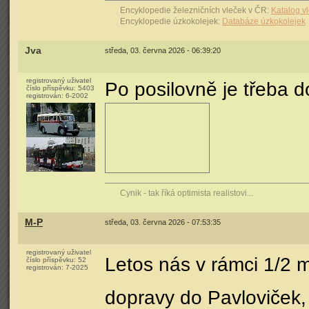
Encyklopedie železničních vleček v ČR:
Katalog v
Encyklopedie úzkokolejek:
Databáze úzkokolejek
Jva
středa, 03. června 2026 - 06:39:20
registrovaný uživatel
Po posilovně je třeba do
číslo příspěvku:
5403
registrován:
6-2002
Cynik - tak říká optimista realistovi...
M-P
středa, 03. června 2026 - 07:53:35
registrovaný uživatel
Letos nás v rámci 1/2 
číslo příspěvku:
52
registrován:
7-2025
dopravy do Pavloviček