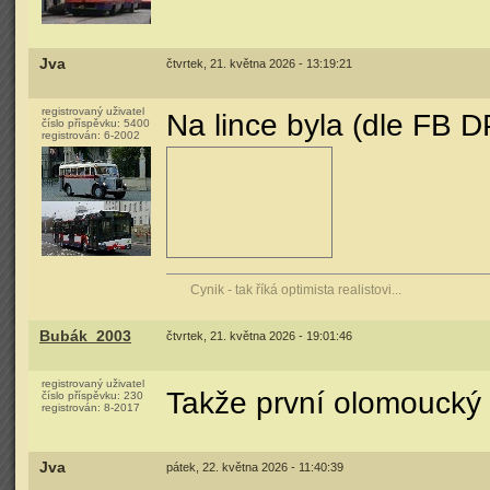
Jva
čtvrtek, 21. května 2026 - 13:19:21
registrovaný uživatel
Na lince byla (dle FB D
číslo příspěvku:
5400
registrován:
6-2002
Cynik - tak říká optimista realistovi...
Bubák_2003
čtvrtek, 21. května 2026 - 19:01:46
registrovaný uživatel
Takže první olomoucký 
číslo příspěvku:
230
registrován:
8-2017
Jva
pátek, 22. května 2026 - 11:40:39