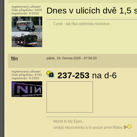
registrovaný uživatel
Dnes v ulicích dvě 1,5
číslo příspěvku:
5409
registrován:
6-2002
Cynik - tak říká optimista realistovi...
Nin
pátek, 19. června 2026 - 07:56:20
registrovaný uživatel
237-253
na d-6
číslo příspěvku:
9763
registrován:
8-2003
World In My Eyes...
cestuji ekonomicky a to pouze první třídou