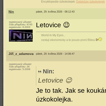
Encyklopedie úzkokolejek:
Databáze úzkokolejek
Nin
pátek, 29. května 2026 - 08:12:43
registrovaný uživatel
Letovice 😉
číslo příspěvku:
9745
registrován:
8-2003
World In My Eyes...
cestuji ekonomicky a to pouze první třídou
Jiří_z_adamova
pátek, 29. května 2026 - 14:06:47
registrovaný uživatel
číslo příspěvku:
26
registrován:
5-2008
Nin
:
Letovice 😉
Je to tak. Jak se kouká
úzkokolejka.