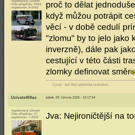
registrovaný uživatel
proč to dělat jednoduše
číslo příspěvku:
5404
registrován:
6-2002
když můžou potrápit ces
věcí - v době cedulí pr
"zlomu" by to jelo jako
inverzně), dále pak jak
cestující v této části 
zlomky definovat směr
Cynik - tak říká optimista realistovi...
Uzivatel69ax
pátek, 05. června 2026 - 13:17:54
registrovaný uživatel
Jva: Nejironičtější na t
číslo příspěvku:
27
registrován:
7-2025