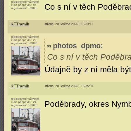
registrovaný uživatel
Co s ní v těch Poděbra
číslo příspěvku:
85
registrován:
3-2023
KFTramik
středa, 20. května 2026 - 15:33:11
registrovaný uživatel
číslo příspěvku:
23
registrován:
3-2026
photos_dpmo
:
Co s ní v těch Poděbr
Údajně by z ní měla bý
KFTramik
středa, 20. května 2026 - 15:35:07
registrovaný uživatel
Poděbrady, okres Nymbu
číslo příspěvku:
24
registrován:
3-2026