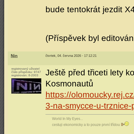
bude tentokrát jezdit X
(Příspěvek byl editován
Nin
čtvrtek, 04. června 2026 - 17:12:21
registrovaný uživatel
Ještě před třiceti lety 
číslo příspěvku:
9747
registrován:
8-2003
Kosmonautů
https://olomoucky.rej.cz/
3-na-smycce-u-trznice-
World In My Eyes...
cestuji ekonomicky a to pouze první třídou