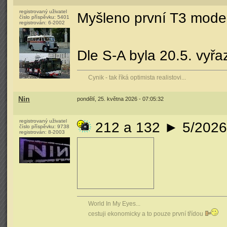
registrovaný uživatel
Myšleno první T3 moder
číslo příspěvku:
5401
registrován:
6-2002
Dle S-A byla 20.5. vyřa
Cynik - tak říká optimista realistovi...
Nin
pondělí, 25. května 2026 - 07:05:32
registrovaný uživatel
212 a 132 ► 5/2026
číslo příspěvku:
9738
registrován:
8-2003
World In My Eyes...
cestuji ekonomicky a to pouze první třídou