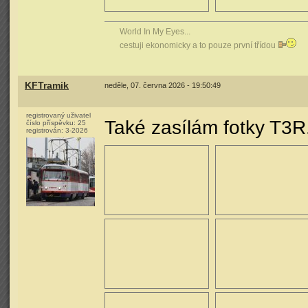
World In My Eyes...
cestuji ekonomicky a to pouze první třídou
KFTramik
neděle, 07. června 2026 - 19:50:49
registrovaný uživatel
Také zasílám fotky T3
číslo příspěvku:
25
registrován:
3-2026