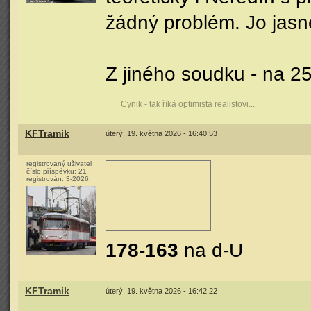
žádný problém. Jo jasně
Z jiného soudku - na 2
Cynik - tak říká optimista realistovi...
KFTramik
úterý, 19. května 2026 - 16:40:53
registrovaný uživatel
číslo příspěvku:
21
registrován:
3-2026
178-163
na d-U
KFTramik
úterý, 19. května 2026 - 16:42:22