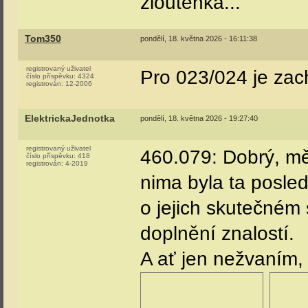
zájem, což je v to
Osobně bych dával
Ale to už tady bylo
Příště by jenom sta
Vasekpetr1
pondělí, 18. května 2026 - 14:48:15
registrovaný uživatel
číslo příspěvku:
1772
registrován:
8-2006
Tom350
:
560.015 je už min.
Dalo se z něj něco 
obraný skelet?