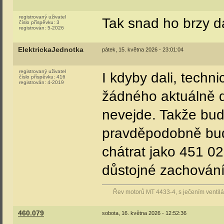
Tom350
pátek, 15. května 2026 - 16:35:32
registrovaný uživatel
On se dá demonto
číslo příspěvku:
4318
registrován:
12-2006
Ano dá se demontov
se normálně povolí
vozů nechá připoje
vozem.
Jif_
pátek, 15. května 2026 - 22:09:52
registrovaný uživatel