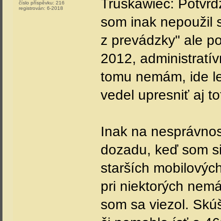
Truskawiec: Potvr
číslo příspěvku:
216
registrován:
6-2018
som inak nepoužil 
z prevádzky" ale po
2012, administratí
tomu nemám, ide le
vedel upresniť aj to
Inak na nesprávnosť
dozadu, keď som si 
starších mobilových
pri niektorých nem
som sa viezol. Skúš