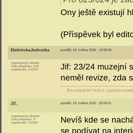
doplnění znalostí.
A ať jen nežvaním,
Řev motorů MT 4433-4, s ječením ventilát
Jif_
pondělí, 18. května 2026 - 19:39:34
registrovaný uživatel
Je na ně smutný po
číslo příspěvku:
7
registrován:
5-2026