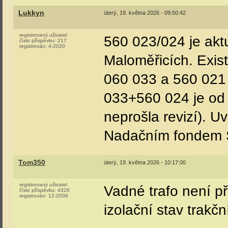
Jif_
pondělí, 18. května 2026 - 20:52:47
registrovaný uživatel
číslo příspěvku:
10
registrován:
5-2026
M1520161
:
Jen si ujasněte, k
Já jsem myslel že s
mýlil, tak se omlo
červená historická j
021 je taky 560?
Vasekpetr1
úterý, 19. května 2026 - 07:11:45
registrovaný uživatel
Ano
číslo příspěvku:
1773
registrován:
8-2006