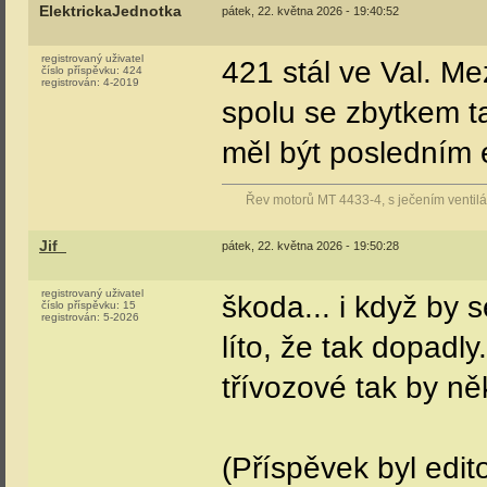
Sonic
středa, 20. května 2026 - 13:37:09
registrovaný uživatel
Aktuální info jsem 
číslo příspěvku:
2127
registrován:
11-2006
v České Třebové na
Ostravské_tornádo
středa, 20. května 2026 - 13:47:11
registrovaný uživatel
Sonic: Píše se tady,
číslo příspěvku:
3175
registrován:
4-2011
Valmezu a že vložák
Sonic
středa, 20. května 2026 - 14:32:32
registrovaný uživatel
Ostravské_tornádo
číslo příspěvku:
2128
registrován:
11-2006