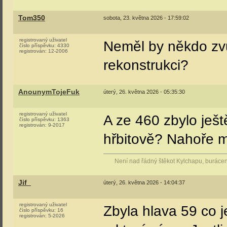
podobné číslo - mys
ale už je asi sešro
Jif_
středa, 20. května 2026 - 17:31:29
registrovaný uživatel
číslo příspěvku:
13
registrován:
5-2026
Sonic
:
Ostravské_tornádo
podobné číslo - my
ale už je asi sešr
Myslím že ano, boh