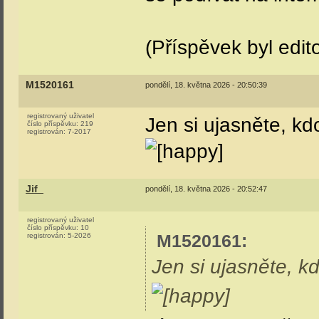
Jif_
pondělí, 18. května 2026 - 19:44:21
registrovaný uživatel
číslo příspěvku:
8
registrován:
5-2026
Tom350
:
Pro 023/024 je za
Ony ještě existují 
(Příspěvek byl edit
ElektrickaJednotka
pondělí, 18. května 2026 - 19:58:48
registrovaný uživatel
Jif: 23/24 muzejní 
číslo příspěvku:
419
registrován:
4-2019
neměl revize, zda s
Řev motorů MT 4433-4, s ječením ventilát