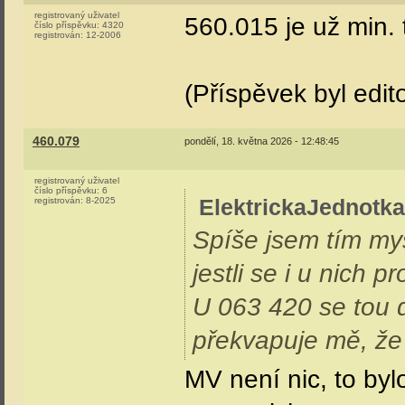
opětovnému zprovo
panťák normálně n
Pokud tedy nepočít
a snad i bude, řeš
Jaký "šoto"? Když u
Spíše jsem tím mysl
jestli se i u nich 
U 063 420 se tou d
překvapuje mě, že s
byla už dávno přisl
jízdám jejich expon
Řev motorů MT 4433-4, s ječením ventilát