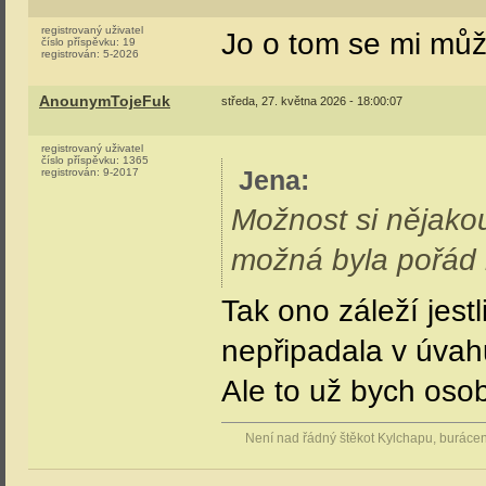
hřbitově? Nahoře m
Není nad řádný štěkot Kylchapu, buráce
Jif_
úterý, 26. května 2026 - 14:04:37
registrovaný uživatel
Zbyla hlava 59 co j
číslo příspěvku:
16
registrován:
5-2026
o které vím... Jestl
zajímalo...
El_Barto
úterý, 26. května 2026 - 14:10:22
registrovaný uživatel
069/070 byly sešro
číslo příspěvku:
453
registrován:
9-2024
Jif_
úterý, 26. května 2026 - 14:14:33