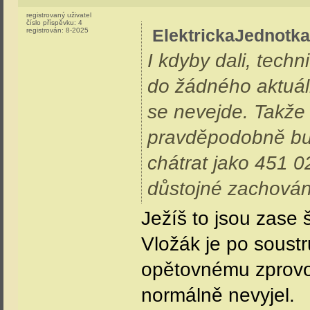
Tak snad ho brzy d
číslo příspěvku:
3
registrován:
5-2026
ElektrickaJednotka
pátek, 15. května 2026 - 23:01:04
registrovaný uživatel
I kdyby dali, tech
číslo příspěvku:
416
registrován:
4-2019
žádného aktuálně 
nevejde. Takže bud
pravděpodobně bud
chátrat jako 451 02
důstojné zachování
Řev motorů MT 4433-4, s ječením ventilát
460.079
sobota, 16. května 2026 - 12:52:36
registrovaný uživatel