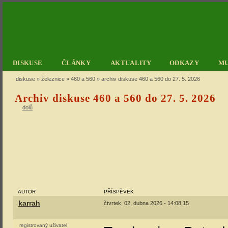
DISKUSE
ČLÁNKY
AKTUALITY
ODKAZY
M
diskuse
»
železnice
»
460 a 560
» archiv diskuse 460 a 560 do 27. 5. 2026
Archiv diskuse 460 a 560 do 27. 5. 2026
dolů
AUTOR
PŘÍSPĚVEK
karrah
čtvrtek, 02. dubna 2026 - 14:08:15
registrovaný uživatel