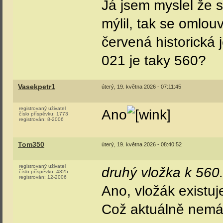
Jif_
pondělí, 18. května 2026 - 20:04:01
registrovaný uživatel
Nevíš kde se nacháze
číslo příspěvku:
9
registrován:
5-2026
se podívat na interi
(Příspěvek byl edit
M1520161
pondělí, 18. května 2026 - 20:50:39
registrovaný uživatel
Jen si ujasněte, kd
číslo příspěvku:
219
registrován:
7-2017