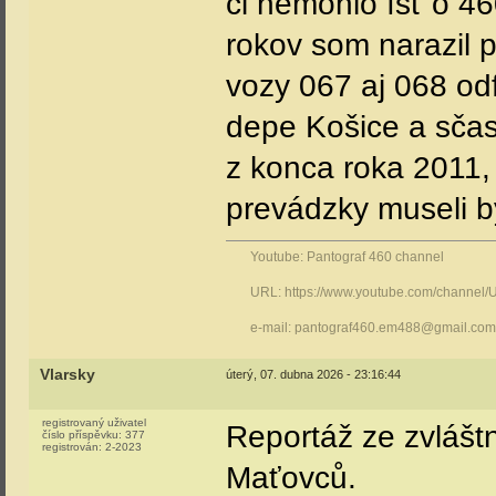
či nemohlo ísť o 460
rokov som narazil p
vozy 067 aj 068 o
depe Košice a sčast
z konca roka 2011,
prevádzky museli b
Youtube: Pantograf 460 channel
URL: https://www.youtube.com/channe
e-mail: pantograf460.em488@gmail.com
Vlarsky
úterý, 07. dubna 2026 - 23:16:44
registrovaný uživatel
Reportáž ze zvlášt
číslo příspěvku:
377
registrován:
2-2023
Maťovců.