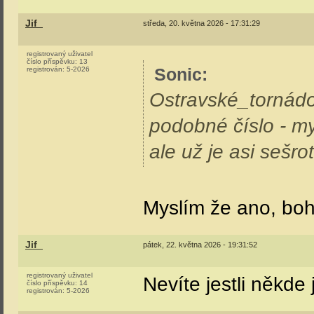
(Příspěvek byl edito
Jena
středa, 20. května 2026 - 07:56:22
registrovaný uživatel
Doporučuji si přečís
číslo příspěvku:
19369
registrován:
11-2002
někdo napíše. A už
vyjede...
Jif_
středa, 20. května 2026 - 08:36:37
registrovaný uživatel
číslo příspěvku:
12
registrován:
5-2026