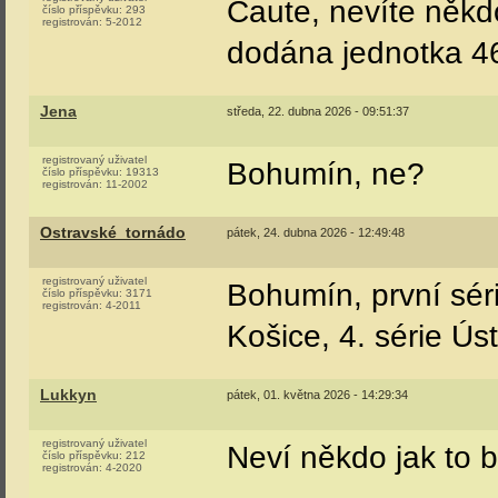
cz.kaktus
středa, 22. dubna 2026 - 09:48:14
registrovaný uživatel
Čaute, nevíte někd
číslo příspěvku:
293
registrován:
5-2012
dodána jednotka 4
Jena
středa, 22. dubna 2026 - 09:51:37
registrovaný uživatel
Bohumín, ne?
číslo příspěvku:
19313
registrován:
11-2002
Ostravské_tornádo
pátek, 24. dubna 2026 - 12:49:48
registrovaný uživatel
Bohumín, první séri
číslo příspěvku:
3171
registrován:
4-2011
Košice, 4. série Úst