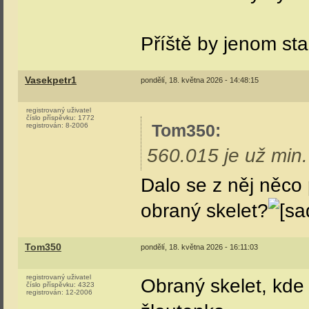
překvapuje mě, že 
MV není nic, to by
se na nich proto an
přes zimu střídavě 
U VV se čekalo na d
dobře, takže stačil
ElektrickaJednotka
Ale i přesto, jedn
přístup této instit
NTM přislíbeno už p