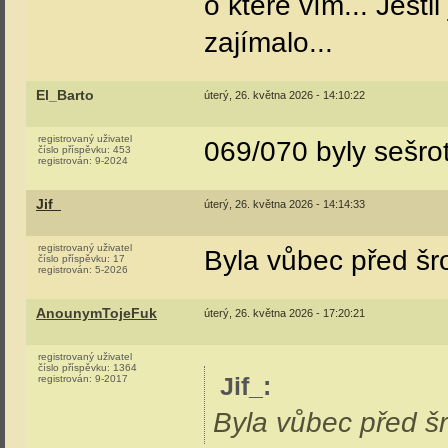
Jif_
pátek, 22. května 2026 - 19:31:52
registrovaný uživatel
Nevíte jestli někde 
číslo příspěvku:
14
registrován:
5-2026
ElektrickaJednotka
pátek, 22. května 2026 - 19:40:52
registrovaný uživatel
421 stál ve Val. Me
číslo příspěvku:
424
registrován:
4-2019
spolu se zbytkem 
měl být posledním e
Řev motorů MT 4433-4, s ječením ventilát
Jif_
pátek, 22. května 2026 - 19:50:28
registrovaný uživatel
škoda... i když by s
číslo příspěvku:
15
registrován:
5-2026
líto, že tak dopadl