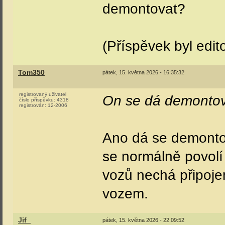
Jif_
pátek, 15. května 2026 - 16:08:49
registrovaný uživatel
Nejsem expert ve vl
číslo příspěvku:
2
registrován:
5-2026
řízení" myslím... M
vozu kde se přestup
se tam podívat, a j
useknutý, šlo vidět
demontovat?
(Příspěvek byl edito