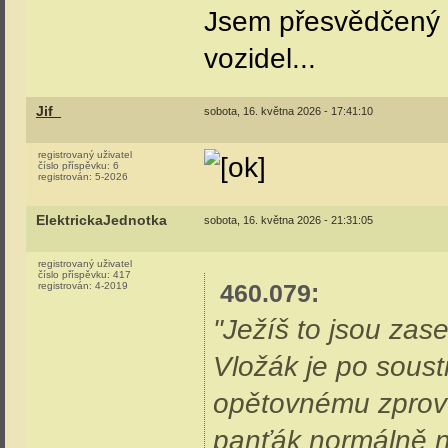
náročného?
Jif_
sobota, 16. května 2026 - 16:05:16
registrovaný uživatel
No doufám že ne
číslo příspěvku:
5
registrován:
5-2026
460.079
sobota, 16. května 2026 - 17:21:37
registrovaný uživatel
číslo příspěvku:
5
registrován:
8-2025
Jif_
:
A myslíš si, že ten
zpraví? Nepřijde m
doslova jdou vidě
drátků...