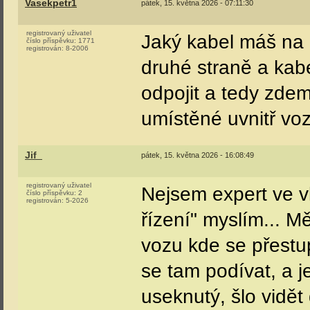
pořád chyběl z jed
Vasekpetr1
pátek, 15. května 2026 - 07:11:30
registrovaný uživatel
Jaký kabel máš na 
číslo příspěvku:
1771
registrován:
8-2006
druhé straně a kab
odpojit a tedy zde
umístěné uvnitř vo