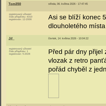
Lukkyn
pátek, 01. května 2026 - 14:29:34
registrovaný uživatel
Neví někdo jak to 
číslo příspěvku:
212
registrován:
4-2020
Tom350
středa, 06. května 2026 - 17:47:45
registrovaný uživatel
Asi se blíží konec
číslo příspěvku:
4310
registrován:
12-2006
dlouholetého místa
Jif_
čtvrtek, 14. května 2026 - 10:04:22
registrovaný uživatel
Před pár dny přijel
číslo příspěvku:
1
registrován:
5-2026
vlozak z retro panť