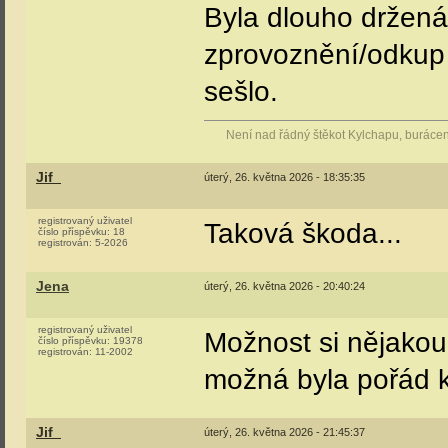
třívozové tak by něk
(Příspěvek byl edit
Tom350
sobota, 23. května 2026 - 17:59:02
registrovaný uživatel
Neměl by někdo zv
číslo příspěvku:
4330
registrován:
12-2006
rekonstrukci?
AnounymTojeFuk
úterý, 26. května 2026 - 05:35:30
registrovaný uživatel
A ze 460 zbylo ješ
číslo příspěvku:
1363
registrován:
9-2017