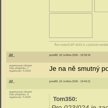
Tom350
pondělí, 18. května 2026 - 16:11:03
registrovaný uživatel
Obraný skelet, kde j
číslo příspěvku:
4323
registrován:
12-2006
žloutenka...
Tom350
pondělí, 18. května 2026 - 16:11:38
registrovaný uživatel
Pro 023/024 je zac
číslo příspěvku:
4324
registrován:
12-2006
ElektrickaJednotka
pondělí, 18. května 2026 - 19:27:40
registrovaný uživatel
460.079: Dobrý, měl
číslo příspěvku:
418
registrován:
4-2019
nima byla ta posled
o jejich skutečném 