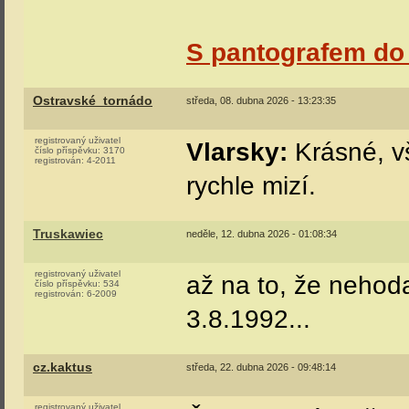
S pantografem do
Ostravské_tornádo
středa, 08. dubna 2026 - 13:23:35
registrovaný uživatel
Vlarsky:
Krásné, vš
číslo příspěvku:
3170
registrován:
4-2011
rychle mizí.
Truskawiec
neděle, 12. dubna 2026 - 01:08:34
registrovaný uživatel
až na to, že nehod
číslo příspěvku:
534
registrován:
6-2009
3.8.1992...