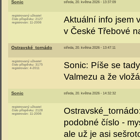
horší je to pro mec
vyvázat podvozky. U
něco "málo" víc...
místo na zvedácích.
šlo také?
Tom350
úterý, 19. května 2026 - 12:12:54
registrovaný uživatel
Hriž tam je.
číslo příspěvku:
4327
registrován:
12-2006
Jif_
úterý, 19. května 2026 - 14:50:45
registrovaný uživatel
Nevíte někdo jak t
číslo příspěvku:
11
registrován:
5-2026