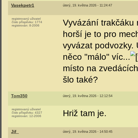
Tom350
úterý, 19. května 2026 - 08:40:52
registrovaný uživatel
druhý vložka k 560
číslo příspěvku:
4325
registrován:
12-2006
Ano, vložák existuj
Což aktuálně nemá 
Lukkyn
úterý, 19. května 2026 - 09:50:42
registrovaný uživatel
560 023/024 je akt
číslo příspěvku:
217
registrován:
4-2020
Maloměřicích. Exis
060 033 a 560 021