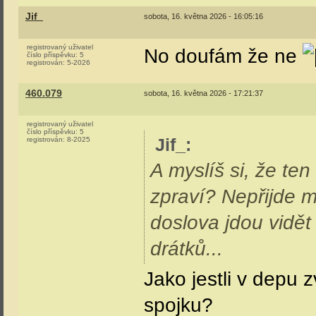
a snad i bude, řeši
Jif_
sobota, 16. května 2026 - 13:54:03
registrovaný uživatel
A myslíš si, že ten
číslo příspěvku:
4
registrován:
5-2026
zpraví? Nepřijde mi
doslova jdou vidět
drátků...
Jena
sobota, 16. května 2026 - 14:06:16
registrovaný uživatel
Myslíš, že opravit/
číslo příspěvku:
19368
registrován:
11-2002