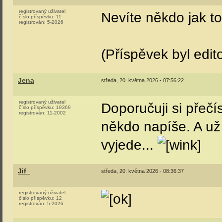
033+560 024 je od 
neprošla revizí). U
Nadačním fondem 
Tom350
úterý, 19. května 2026 - 10:17:00
registrovaný uživatel
Vadné trafo není p
číslo příspěvku:
4326
registrován:
12-2006
izolační stav trakč
Vasekpetr1
úterý, 19. května 2026 - 11:24:47
registrovaný uživatel
Vyvázání trakčáku n
číslo příspěvku:
1774
registrován:
8-2006