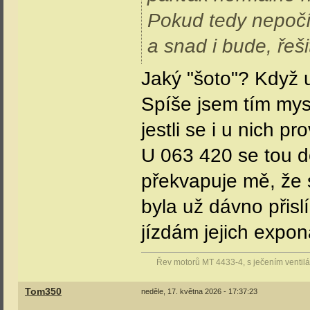
Jako jestli v depu
spojku?
Jsem přesvědčený ž
vozidel...
Jif_
sobota, 16. května 2026 - 17:41:10
registrovaný uživatel
číslo příspěvku:
6
registrován:
5-2026
ElektrickaJednotka
sobota, 16. května 2026 - 21:31:05
registrovaný uživatel
číslo příspěvku:
417
registrován:
4-2019
460.079
:
"Ježíš to jsou zase
Vložák je po soust