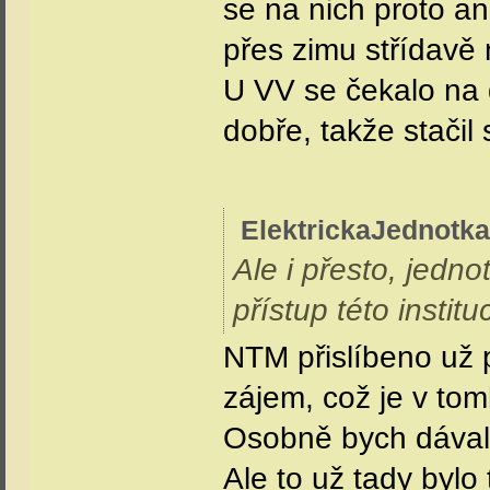
Tom350
neděle, 17. května 2026 - 17:37:23
registrovaný uživatel
560.015 je už min.
číslo příspěvku:
4320
registrován:
12-2006
(Příspěvek byl edi
460.079
pondělí, 18. května 2026 - 12:48:45
registrovaný uživatel
číslo příspěvku:
6
registrován:
8-2025
ElektrickaJednotka
Spíše jsem tím mys
jestli se i u nich
U 063 420 se tou 