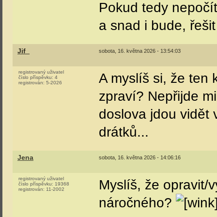
číslo příspěvku:
4
registrován:
8-2025
ElektrickaJednotka
I kdyby dali, tech
do žádného aktuá
se nevejde. Takže 
pravděpodobně bu
chátrat jako 451 0
důstojné zachování
Ježíš to jsou zase 
Vložák je po soust
opětovnému zprovo
normálně nevyjel.
Pokud tedy nepočít