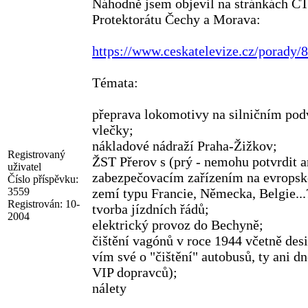
Náhodně jsem objevil na stránkách ČT
Protektorátu Čechy a Morava:
https://www.ceskatelevize.cz/porady
Témata:
přeprava lokomotivy na silničním podv
vlečky;
nákladové nádraží Praha-Žižkov;
Registrovaný
ŽST Přerov s (prý - nemohu potvrdit a
uživatel
zabezpečovacím zařízením na evropské
Číslo příspěvku:
3559
zemí typu Francie, Německa, Belgie...
Registrován:
10-
tvorba jízdních řádů;
2004
elektrický provoz do Bechyně;
čištění vagónů v roce 1944 včetně desi
vím své o "čištění" autobusů, ty ani 
VIP dopravců);
nálety