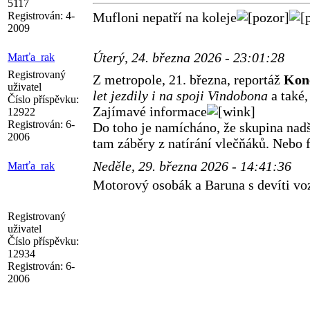
5117
Registrován:
4-
Mufloni nepatří na koleje
2009
Úterý, 24. března 2026 - 23:01:28
Marťa_rak
Registrovaný
Z metropole, 21. března, reportáž
Kon
uživatel
let jezdily i na spoji Vindobona
a také,
Číslo příspěvku:
Zajímavé informace
12922
Registrován:
6-
Do toho je namícháno, že skupina nadše
2006
tam záběry z natírání vlečňáků. Nebo 
Neděle, 29. března 2026 - 14:41:36
Marťa_rak
Motorový osobák a Baruna s devíti vo
Registrovaný
uživatel
Číslo příspěvku:
12934
Registrován:
6-
2006