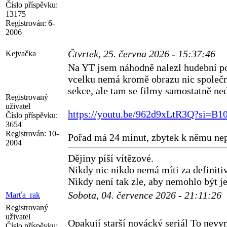
Číslo příspěvku:
13175
Registrován:
6-
2006
Čtvrtek, 25. června 2026 - 15:37:46
Kejvačka
Na YT jsem náhodně nalezl hudební po
vcelku nemá kromě obrazu nic společné
sekce, ale tam se filmy samostatně ned
Registrovaný
uživatel
https://youtu.be/962d9xLtR3Q?si=
Číslo příspěvku:
3654
Registrován:
10-
Pořad má 24 minut, zbytek k němu nep
2004
Dějiny píší vítězové.
Nikdy nic nikdo nemá míti za definitiv
Nikdy není tak zle, aby nemohlo být je
Sobota, 04. července 2026 - 21:11:26
Marťa_rak
Registrovaný
uživatel
Opakují starší novácký seriál To nev
Číslo příspěvku: