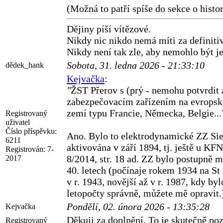
(Možná to patří spíše do sekce o histor
Dějiny píší vítězové.
Nikdy nic nikdo nemá míti za definitiv
Nikdy není tak zle, aby nemohlo být je
Sobota, 31. ledna 2026 - 21:33:10
dědek_hank
Kejvačka
:
"
ŽST Přerov s (prý - nemohu potvrdit a
zabezpečovacím zařízením na evropské
zemí typu Francie, Německa, Belgie...
Registrovaný
uživatel
Číslo příspěvku:
Ano. Bylo to elektrodynamické ZZ Siem
6211
aktivována v září 1894, tj. ještě u KFN
Registrován:
7-
8/2014, str. 18 ad. ZZ bylo postupně
2017
40. letech (počínaje rokem 1934 na St
v r. 1943, novější až v r. 1987, kdy b
letopočty správně, můžete mě opravit.
Pondělí, 02. února 2026 - 13:35:28
Kejvačka
Děkuji za doplnění. To je skutečně p
Registrovaný