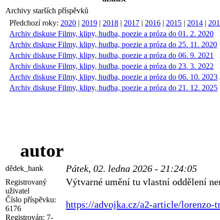
Archivy starších příspěvků
Předchozí roky:
2020
|
2019
|
2018
|
2017
|
2016
|
2015
|
2014
|
201
Archiv diskuse Filmy, klipy, hudba, poezie a próza do 01. 2. 2020
Archiv diskuse Filmy, klipy, hudba, poezie a próza do 25. 11. 2020
Archiv diskuse Filmy, klipy, hudba, poezie a próza do 06. 9. 2021
Archiv diskuse Filmy, klipy, hudba, poezie a próza do 23. 3. 2022
Archiv diskuse Filmy, klipy, hudba, poezie a próza do 06. 10. 2023
Archiv diskuse Filmy, klipy, hudba, poezie a próza do 21. 12. 2025
autor
Pátek, 02. ledna 2026 - 21:24:05
dědek_hank
Výtvarné umění tu vlastní oddělení ne
Registrovaný
uživatel
Číslo příspěvku:
https://advojka.cz/a2-article/lorenzo-t
6176
Registrován:
7-