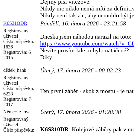
Dějiny píší vítězové.
Nikdy nic nikdo nemá míti za definitiv
Nikdy není tak zle, aby nemohlo být je
Pondělí, 16. února 2026 - 23:21:58
K6S31ODR
Registrovaný
Dneska jsem náhodou narazil na toto:
uživatel
Číslo příspěvku:
https://www.youtube.com/watch?v=
1636
Nevíte prosím kde to bylo natáčené?
Registrován:
6-
Díky.
2015
Úterý, 17. února 2026 - 00:02:23
dědek_hank
Registrovaný
uživatel
Číslo příspěvku:
Ten první záběr - skok z mostu - je n
6228
Registrován:
7-
2017
Úterý, 17. února 2026 - 01:28:38
Němec_z_ova
Registrovaný
uživatel
K6S310DR
: Kolejové záběry pak v m
Číslo příspěvku: