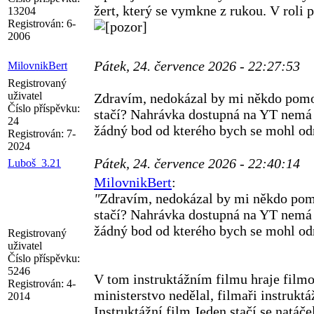
žert, který se vymkne z rukou. V roli 
13204
Registrován:
6-
2006
Pátek, 24. července 2026 - 22:27:53
MilovnikBert
Registrovaný
uživatel
Zdravím, nedokázal by mi někdo pomoc
Číslo příspěvku:
stačí? Nahrávka dostupná na YT nemá 
24
žádný bod od kterého bych se mohl odr
Registrován:
7-
2024
Pátek, 24. července 2026 - 22:40:14
Luboš_3.21
MilovnikBert
:
"
Zdravím, nedokázal by mi někdo pomo
stačí? Nahrávka dostupná na YT nemá 
žádný bod od kterého bych se mohl odr
Registrovaný
uživatel
Číslo příspěvku:
5246
V tom instruktážním filmu hraje filmo
Registrován:
4-
ministerstvo nedělal, filmaři instruktá
2014
Instruktážní film Jeden stačí se natáče