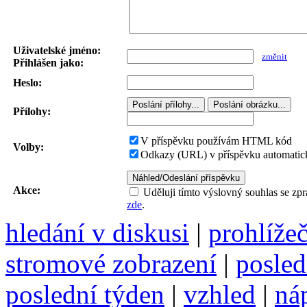
Uživatelské jméno:
změnit
Přihlášen jako:
Heslo:
Přílohy:
V příspěvku používám HTML kód
Volby:
Odkazy (URL) v příspěvku automatick
Akce:
Uděluji tímto výslovný souhlas se zp
zde
.
hledání v diskusi
|
prohlíže
stromové zobrazení
|
posled
poslední týden
|
vzhled
|
ná