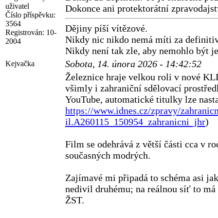
uživatel
Dokonce ani protektorátní zpravodajst
Číslo příspěvku:
3564
Dějiny píší vítězové.
Registrován:
10-
Nikdy nic nikdo nemá míti za definitiv
2004
Nikdy není tak zle, aby nemohlo být je
Sobota, 14. února 2026 - 14:42:52
Kejvačka
Železnice hraje velkou roli v nové KL
všimly i zahraniční sdělovací prostřed
YouTube, automatické titulky lze nasta
https://www.idnes.cz/zpravy/zahranicn
il.A260115_150954_zahranicni_jhr
)
Film se odehrává z větší části cca v r
současných modrých.
Zajímavé mi připadá to schéma asi jaké
nedivil druhému; na reálnou síť to má 
ŽST.