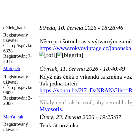
Středa, 10. června 2026 - 18:28:46
dědek_hank
Registrovaný
uživatel
Něco pro šotoultras s výtvarným zam
Číslo příspěvku:
https://www.tokyovintage.cz/japonska
6338
Registrován:
7-
2017
Čtvrtek, 11. června 2026 - 18:40:49
Mořepetr
Když nás čeká o víkendu ta změna voz
Registrovaný
uživatel
Tak jedna Liteň
Číslo příspěvku:
https://youtu.be/2l7_DzNRANs?lis
9609
Registrován:
3-
Nikdy není tak hrozně, aby nemohlo bý
2006
Myosotis.
Úterý, 23. června 2026 - 19:25:07
Marťa_rak
Registrovaný
Tenkrát novinka:
uživatel