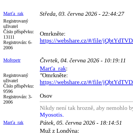
Středa, 03. června 2026 - 22:44:27
Marťa_rak
Registrovaný
uživatel
Číslo příspěvku:
Omrkněte:
13111
https://webshare.cz/#/file/jQbtYdTVD
Registrován:
6-
2006
Čtvrtek, 04. června 2026 - 10:19:11
Mořepetr
Marťa_rak
:
"
Omrkněte:
Registrovaný
uživatel
https://webshare.cz/#/file/jQbtYdTVD
Číslo příspěvku:
9596
Osov
Registrován:
3-
2006
Nikdy není tak hrozně, aby nemohlo bý
Myosotis.
Pátek, 05. června 2026 - 18:14:51
Marťa_rak
Muž z Londýna: