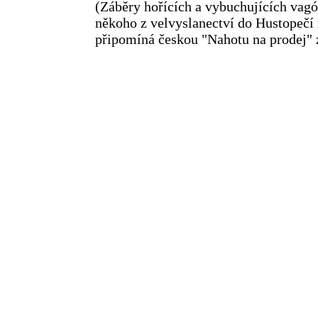
(Záběry hořících a vybuchujících vagó
někoho z velvyslanectví do Hustopečí 
připomíná českou "Nahotu na prodej" z