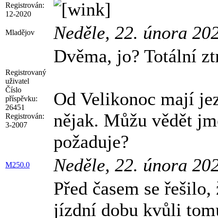
Registrován:
12-2020
Neděle, 22. února 20
Mladějov
Dvěma, jo? Totální zt
Registrovaný
uživatel
Číslo
Od Velikonoc mají jez
příspěvku:
26451
nějak. Můžu vědět jmé
Registrován:
3-2007
požaduje?
Neděle, 22. února 20
M250.0
Před časem se řešilo
jízdní dobu kvůli tom