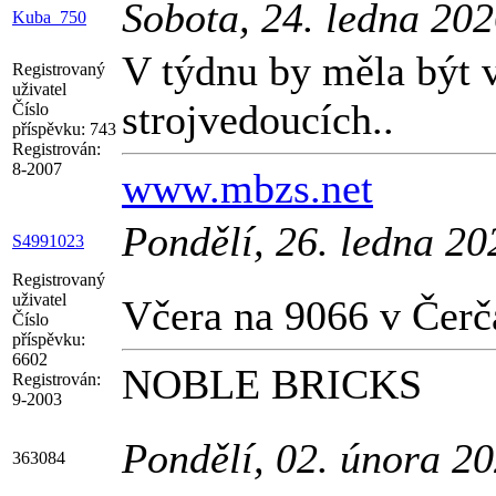
Sobota, 24. ledna 20
Kuba_750
V týdnu by měla být 
Registrovaný
uživatel
strojvedoucích..
Číslo
příspěvku:
743
Registrován:
8-2007
www.mbzs.net
Pondělí, 26. ledna 2
S4991023
Registrovaný
uživatel
Včera na 9066 v Čerč
Číslo
příspěvku:
6602
NOBLE BRICKS
Registrován:
9-2003
Pondělí, 02. února 2
363084