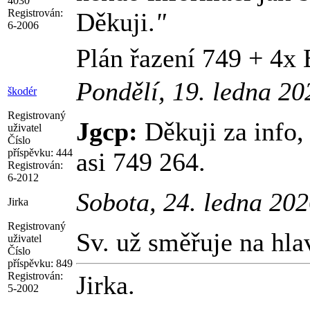
4030
Registrován:
Děkuji.
"
6-2006
Plán řazení 749 + 4x
Pondělí, 19. ledna 2
škodér
Registrovaný
Jgcp:
Děkuji za info, 
uživatel
Číslo
příspěvku:
444
asi 749 264.
Registrován:
6-2012
Sobota, 24. ledna 20
Jirka
Registrovaný
Sv. už směřuje na hlav
uživatel
Číslo
příspěvku:
849
Registrován:
Jirka.
5-2002