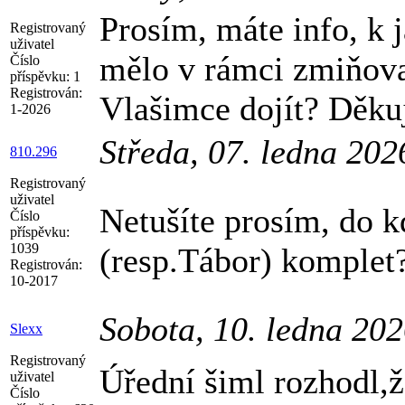
Prosím, máte info, k
Registrovaný
uživatel
mělo v rámci zmiňova
Číslo
příspěvku:
1
Registrován:
Vlašimce dojít? Děkuj
1-2026
Středa, 07. ledna 20
810.296
Registrovaný
uživatel
Netušíte prosím, do 
Číslo
příspěvku:
1039
(resp.Tábor) komplet
Registrován:
10-2017
Sobota, 10. ledna 20
Slexx
Registrovaný
Úřední šiml rozhodl,ž
uživatel
Číslo