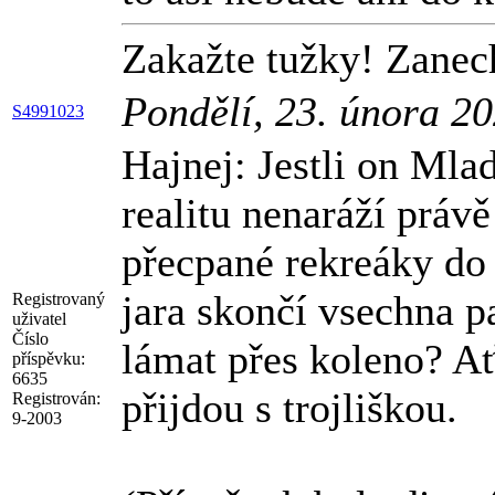
Zakažte tužky! Zanech
Pondělí, 23. února 2
S4991023
Hajnej: Jestli on Mlad
realitu nenaráží právě
přecpané rekreáky do 
jara skončí vsechna pa
Registrovaný
uživatel
Číslo
lámat přes koleno? Ať
příspěvku:
6635
přijdou s trojliškou.
Registrován:
9-2003