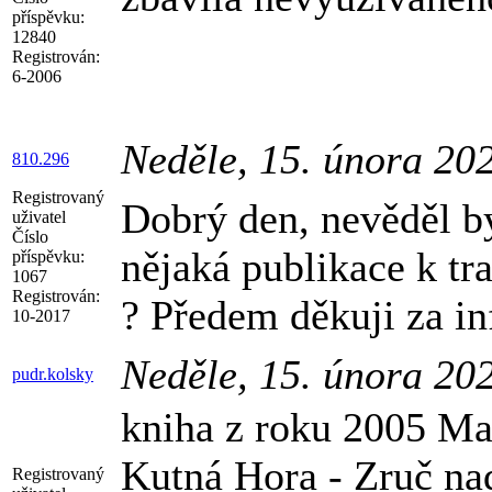
příspěvku:
12840
Registrován:
6-2006
Neděle, 15. února 20
810.296
Registrovaný
Dobrý den, nevěděl b
uživatel
Číslo
nějaká publikace k tr
příspěvku:
1067
Registrován:
? Předem děkuji za i
10-2017
Neděle, 15. února 20
pudr.kolsky
kniha z roku 2005 Mar
Kutná Hora - Zruč na
Registrovaný