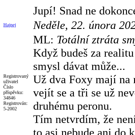
Jupí! Snad ne dokonce
Neděle, 22. února 20
Hajnej
ML:
Totální ztráta sm
Když budeš za realitu
smysl dávat může...
Už dva Foxy mají na 
Registrovaný
uživatel
Číslo
vejít se a tři se už 
příspěvku:
34846
druhému peronu.
Registrován:
5-2002
Tím netvrdím, že není
to asi nebude ani do 