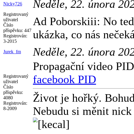
Neděle, 22. února 20
Nicky726
Registrovaný
Ad Poborskiii: No ted
uživatel
Číslo
příspěvku:
447
ukázka, co nás neček
Registrován:
3-2015
Neděle, 22. února 20
Jurek_fm
Propagační video PID
facebook PID
Registrovaný
uživatel
Číslo
příspěvku:
Život je hořký. Bohud
4080
Registrován:
Nebudu si měnit nick 
8-2009