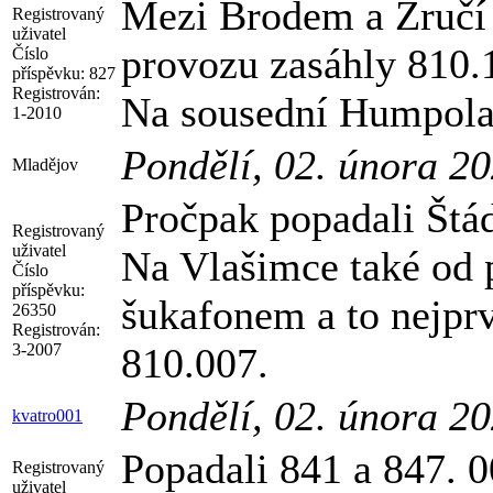
Mezi Brodem a Zručí 
Registrovaný
uživatel
provozu zasáhly 810.
Číslo
příspěvku:
827
Registrován:
Na sousední Humpola
1-2010
Pondělí, 02. února 2
Mladějov
Pročpak popadali Štád
Registrovaný
uživatel
Na Vlašimce také od 
Číslo
příspěvku:
šukafonem a to nejprv
26350
Registrován:
3-2007
810.007.
Pondělí, 02. února 2
kvatro001
Popadali 841 a 847. 0
Registrovaný
uživatel