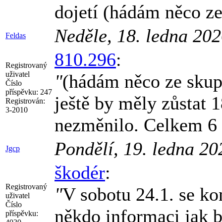
dojetí (hádám něco z
Neděle, 18. ledna 20
Feldas
810.296
:
Registrovaný
uživatel
"
(hádám něco ze sku
Číslo
příspěvku:
247
ještě by měly zůstat 
Registrován:
3-2010
nezměnilo. Celkem 6
Pondělí, 19. ledna 2
Jgcp
škodér
:
Registrovaný
"
V sobotu 24.1. se k
uživatel
Číslo
někdo informaci jak 
příspěvku: