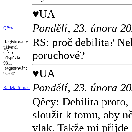
♥UA
Pondělí, 23. února 2
Qěcy
RS: proč debilita? Ne
Registrovaný
uživatel
poruchové?
Číslo
příspěvku:
9811
Registrován:
♥UA
9-2005
Pondělí, 23. února 2
Radek_Strnad
Qěcy: Debilita proto,
sloužit k tomu, aby ně
vlak. Takže mi přijde