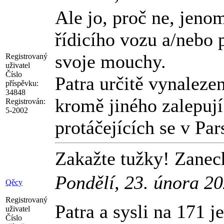
Ale jo, proč ne, jeno
řídicího vozu a/nebo
svoje mouchy.
Registrovaný
uživatel
Číslo
Patra určitě vynaleze
příspěvku:
34848
kromě jiného zalepují
Registrován:
5-2002
protáčejících se v Par
Zakažte tužky! Zanech
Pondělí, 23. února 2
Qěcy
Registrovaný
Patra a sysli na 171 j
uživatel
Číslo