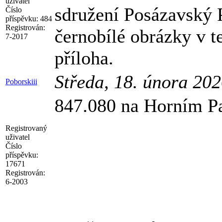
uživatel
sdružení Posázavský P
Číslo
příspěvku:
484
Registrován:
černobílé obrázky v t
7-2017
příloha.
Středa, 18. února 20
Poborskiii
847.080 na Horním Pa
Registrovaný
uživatel
Číslo
příspěvku:
17671
Registrován:
6-2003