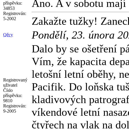
Ano. A v sobotu mají 
příspěvku:
34853
Registrován:
Zakažte tužky! Zanech
5-2002
Pondělí, 23. února 2
Qěcy
Dalo by se ošetření p
Vím, že kapacita dep
letošní letní oběhy, n
Registrovaný
Pacifik. Do loňska tu
uživatel
Číslo
příspěvku:
kladivových patrograf
9810
Registrován:
víkendové letní nasaz
9-2005
čtyřech na vlak na do