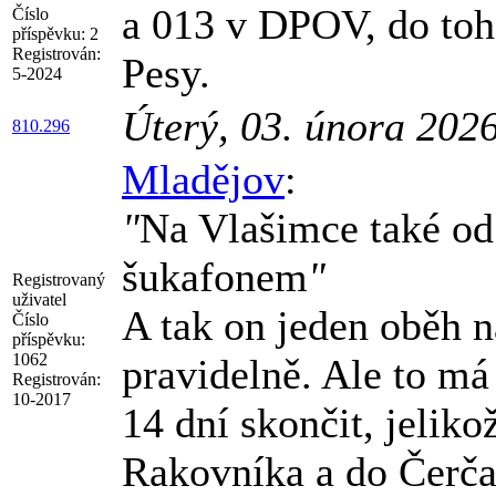
a 013 v DPOV, do toh
Číslo
příspěvku:
2
Registrován:
Pesy.
5-2024
Úterý, 03. února 202
810.296
Mladějov
:
"
Na Vlašimce také od
šukafonem
"
Registrovaný
uživatel
A tak on jeden oběh n
Číslo
příspěvku:
1062
pravidelně. Ale to má
Registrován:
10-2017
14 dní skončit, jeliko
Rakovníka a do Čerča