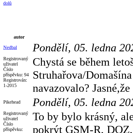
dolů
autor
Pondělí, 05. ledna 2
Nedbal
Chystá se během letoš
Registrovaný
uživatel
Číslo
Struhařova/Domašína 
příspěvku:
94
Registrován:
navazovalo? Jasné,že 
1-2015
Pondělí, 05. ledna 2
Pikehead
To by bylo krásný, al
Registrovaný
uživatel
Číslo
pokrýt GSM-R, DOZ, 
příspěvku: