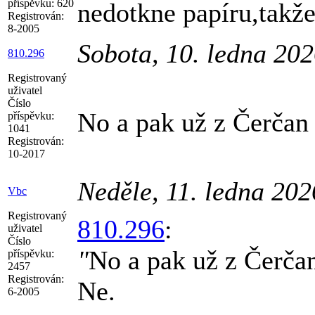
příspěvku:
620
nedotkne papíru,takže
Registrován:
8-2005
Sobota, 10. ledna 20
810.296
Registrovaný
uživatel
Číslo
No a pak už z Čerčan
příspěvku:
1041
Registrován:
10-2017
Neděle, 11. ledna 20
Vbc
Registrovaný
810.296
:
uživatel
Číslo
"
No a pak už z Čerča
příspěvku:
2457
Registrován:
Ne.
6-2005