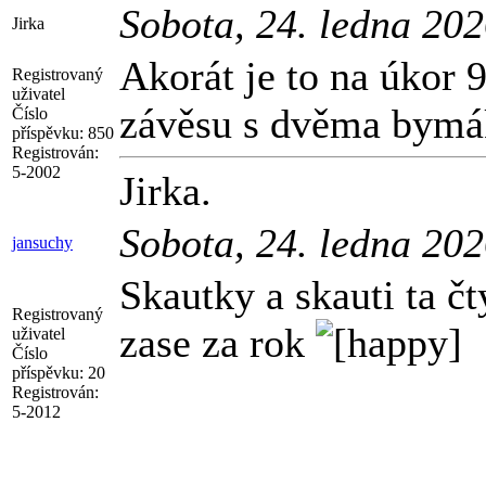
Sobota, 24. ledna 20
Jirka
Akorát je to na úkor 
Registrovaný
uživatel
závěsu s dvěma bym
Číslo
příspěvku:
850
Registrován:
5-2002
Jirka.
Sobota, 24. ledna 20
jansuchy
Skautky a skauti ta čt
Registrovaný
zase za rok
uživatel
Číslo
příspěvku:
20
Registrován:
5-2012