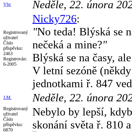
Neděle, 22. února 20
Vbc
Nicky726
:
"
No teda! Blýská se n
Registrovaný
uživatel
nečeká a mine?
"
Číslo
příspěvku:
2463
Blýská se na časy, al
Registrován:
6-2005
V letní sezóně (někd
jednotkami ř. 847 ve
Neděle, 22. února 20
J.M.
Nebylo by lepší, kdyb
Registrovaný
uživatel
Číslo
skonání světa ř. 810 
příspěvku:
6870