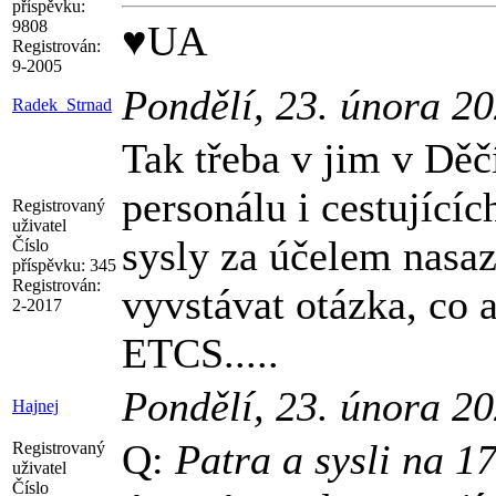
příspěvku:
9808
♥UA
Registrován:
9-2005
Pondělí, 23. února 2
Radek_Strnad
Tak třeba v jim v Děč
personálu i cestující
Registrovaný
uživatel
sysly za účelem nasaz
Číslo
příspěvku:
345
Registrován:
vyvstávat otázka, co
2-2017
ETCS.....
Pondělí, 23. února 2
Hajnej
Q:
Patra a sysli na 17
Registrovaný
uživatel
Číslo