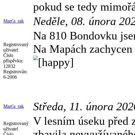
pokud se tedy mimořá
Neděle, 08. února 20
Marťa_rak
Na 810 Bondovku jsem 
Registrovaný
Na Mapách zachycen 
uživatel
Číslo
příspěvku:
12832
Registrován:
6-2006
Středa, 11. února 20
Marťa_rak
V lesním úseku před 
Registrovaný
uživatel
zbavila nevyužívanéh
Číslo