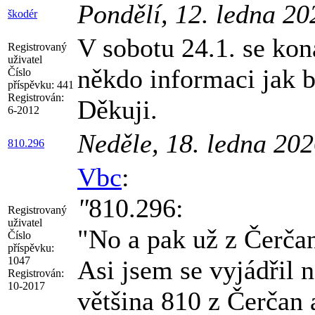
Pondělí, 12. ledna 2
škodér
V sobotu 24.1. se ko
Registrovaný
uživatel
někdo informaci jak 
Číslo
příspěvku:
441
Registrován:
Děkuji.
6-2012
Neděle, 18. ledna 20
810.296
Vbc
:
"
810.296:
Registrovaný
uživatel
"No a pak už z Čerča
Číslo
příspěvku:
1047
Asi jsem se vyjádřil 
Registrován:
10-2017
většina 810 z Čerčan a