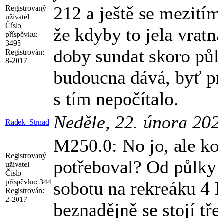
212 a ještě se mezití
Registrovaný
uživatel
Číslo
že kdyby to jela vratn
příspěvku:
3495
doby sundat skoro půl
Registrován:
8-2017
budoucna dává, byť pr
s tím nepočítalo.
Neděle, 22. února 20
Radek_Strnad
M250.0: No jo, ale ko
Registrovaný
potřeboval? Od půlky 
uživatel
Číslo
příspěvku:
344
sobotu na rekreáku 4
Registrován:
2-2017
beznadějně se stojí t