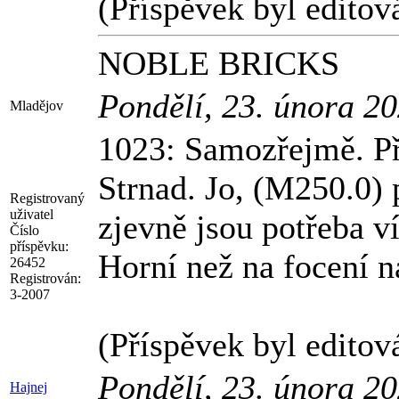
(Příspěvek byl edito
NOBLE BRICKS
Pondělí, 23. února 2
Mladějov
1023: Samozřejmě. Př
Strnad. Jo, (M250.0) 
Registrovaný
uživatel
zjevně jsou potřeba v
Číslo
příspěvku:
Horní než na focení 
26452
Registrován:
3-2007
(Příspěvek byl editov
Pondělí, 23. února 2
Hajnej