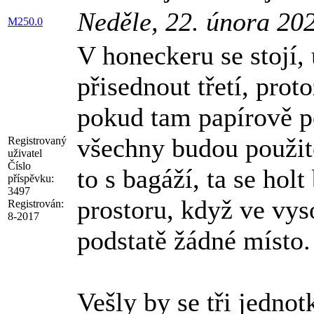
Neděle, 22. února 20
M250.0
V honeckeru se stojí,
přisednout třetí, prot
pokud tam papírově p
všechny budou použitel
Registrovaný
uživatel
Číslo
to s bagáží, ta se ho
příspěvku:
3497
prostoru, když ve vys
Registrován:
8-2017
podstatě žádné místo.
Vešly by se tři jednot