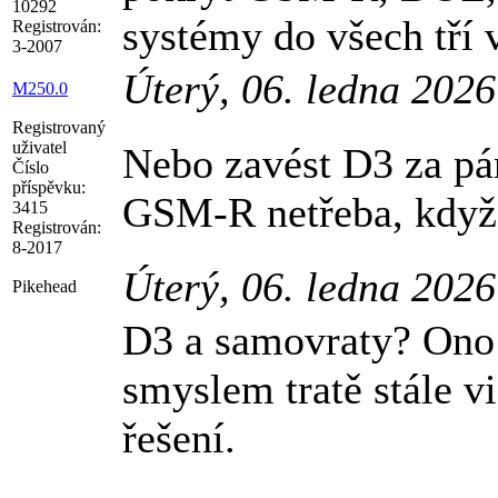
10292
systémy do všech tří 
Registrován:
3-2007
Úterý, 06. ledna 202
M250.0
Registrovaný
uživatel
Nebo zavést D3 za pár
Číslo
příspěvku:
GSM-R netřeba, když u
3415
Registrován:
8-2017
Úterý, 06. ledna 202
Pikehead
D3 a samovraty? Ono
smyslem tratě stále vi
řešení.