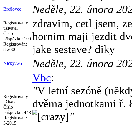
Neděle, 22. února 20
Brejlovec
zdravim, cetl jsem, z
Registrovaný
uživatel
hornim maji jezdit dv
Číslo
příspěvku:
100
Registrován:
jake sestave? diky
8-2006
Neděle, 22. února 20
Nicky726
Vbc
:
"
V letní sezóně (něk
Registrovaný
dvěma jednotkami ř. 
uživatel
Číslo
příspěvku:
448
"
Registrován:
3-2015