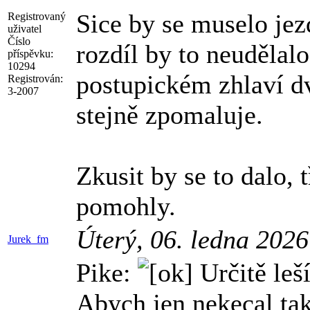
Sice by se muselo jez
Registrovaný
uživatel
Číslo
rozdíl by to neudělal
příspěvku:
10294
postupickém zhlaví dv
Registrován:
3-2007
stejně zpomaluje.
Zkusit by se to dalo, t
pomohly.
Úterý, 06. ledna 202
Jurek_fm
Pike:
Určitě leší
Abych jen nekecal tak