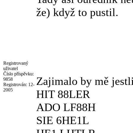
že) když to pustil.
Registrovaný
uživatel
Číslo příspěvku:
Zajimalo by mě jestli
9858
Registrován:
12-
2005
HIT 88LER
ADO LF88H
SIE 6HE1L