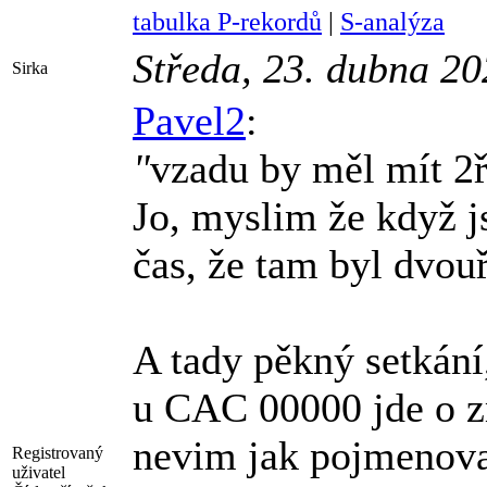
tabulka P-rekordů
|
S-analýza
Středa, 23. dubna 2
Sirka
Pavel2
:
"
vzadu by měl mít 2
Jo, myslim že když 
čas, že tam byl dvou
A tady pěkný setkání
u CAC 00000 jde o z
nevim jak pojmenovat
Registrovaný
uživatel