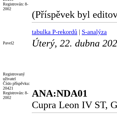
Registrován:
8-
2002
(Příspěvek byl edito
tabulka P-rekordů
|
S-analýza
Úterý, 22. dubna 20
Pavel2
Registrovaný
uživatel
Číslo příspěvku:
20421
ANA:NDA01
Registrován:
8-
2002
Cupra Leon IV ST, G