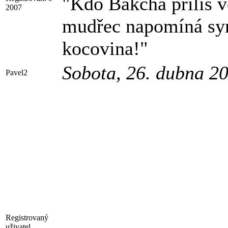
"Kdo Bakcha příliš ve
2007
mudřec napomíná syna
kocovina!"
Sobota, 26. dubna 2
Pavel2
Registrovaný
uživatel