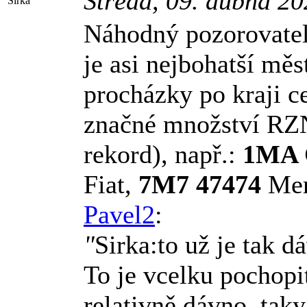
Středa, 09. dubna 2
Sirka
Náhodný pozorovate
je asi nejbohatší mě
procházky po kraji c
značné množství RZNP
rekord), např.:
1MA 
Fiat,
7M7 47474
Merc
Pavel2
:
"
Sirka:to už je tak d
To je vcelku pochopit
relativně dávno, tak