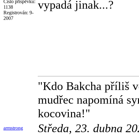
vypadá jinak...?
Číslo příspěvku:
1138
Registrován:
9-
2007
"Kdo Bakcha příliš ve
mudřec napomíná syna
kocovina!"
Středa, 23. dubna 2
armstrong