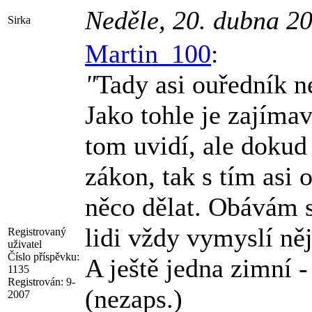
Neděle, 20. dubna 2
Sirka
Martin_100
:
"
Tady asi ouředník ne
Jako tohle je zajíma
tom uvidí, ale dokud
zákon, tak s tím asi
něco dělat. Obávám s
lidi vždy vymyslí něj
Registrovaný
uživatel
Číslo příspěvku:
A ještě jedna zimní 
1135
Registrován:
9-
(nezaps.)
2007