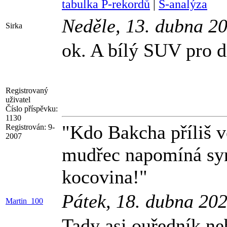
tabulka P-rekordů
|
S-analýza
Neděle, 13. dubna 2
Sirka
ok. A bílý SUV pro d
Registrovaný
uživatel
Číslo příspěvku:
1130
"Kdo Bakcha příliš ve
Registrován:
9-
2007
mudřec napomíná syna
kocovina!"
Pátek, 18. dubna 20
Martin_100
Tady asi ouředník neb