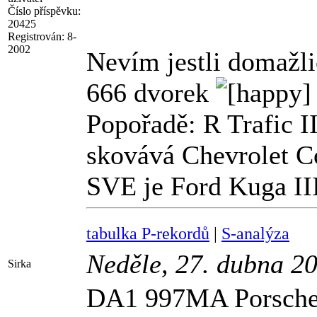
Číslo příspěvku:
20425
Registrován:
8-
2002
Nevím jestli domažli
666 dvorek
Popořadě: R Trafic II
skovává Chevrolet C
SVE je Ford Kuga III
tabulka P-rekordů
|
S-analýza
Neděle, 27. dubna 2
Sirka
DA1 997MA Porsche (