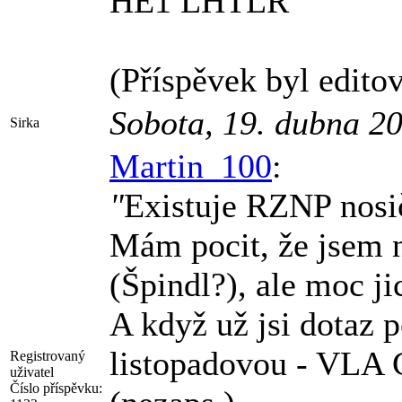
HE1 LHTLR
(Příspěvek byl edito
Sobota, 19. dubna 2
Sirka
Martin_100
:
"
Existuje RZNP nosi
Mám pocit, že jsem n
(Špindl?), ale moc ji
A když už jsi dotaz p
listopadovou - VLA 
Registrovaný
uživatel
Číslo příspěvku: