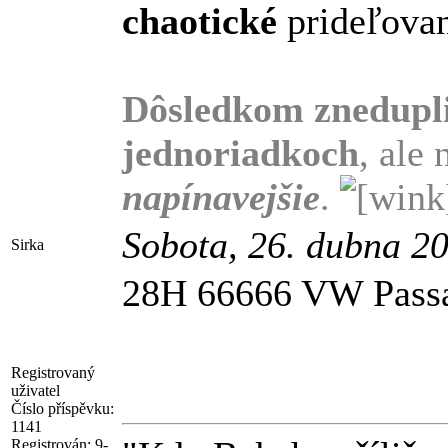
chaotické
prideľovan
Dôsledkom znedupli
jednoriadkoch
, ale 
napínavejšie
.
Sobota, 26. dubna 2
Sirka
28H 66666 VW Passat 
Registrovaný
uživatel
Číslo příspěvku:
1141
Registrován:
9-