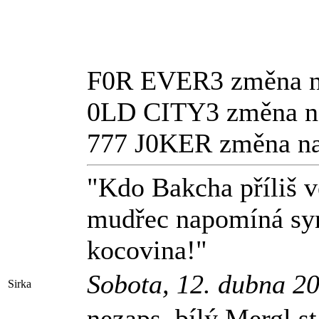
F0R EVER3 změna
0LD CITY3 změna na
777 J0KER změna 
"Kdo Bakcha příliš ve
mudřec napomíná syna
kocovina!"
Sobota, 12. dubna 2
Sirka
nezaps. bílý Mergl s