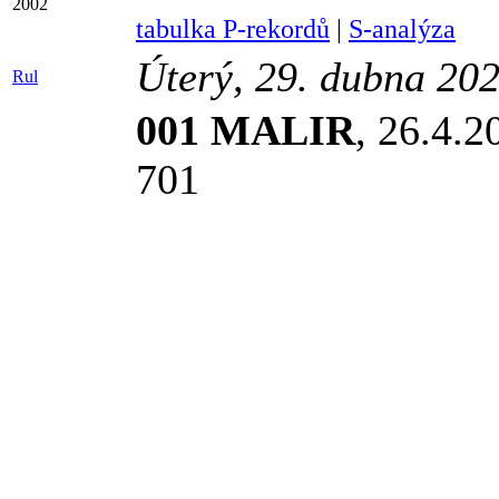
2002
tabulka P-rekordů
|
S-analýza
Úterý, 29. dubna 20
Rul
001 MALIR
, 26.4.2
701