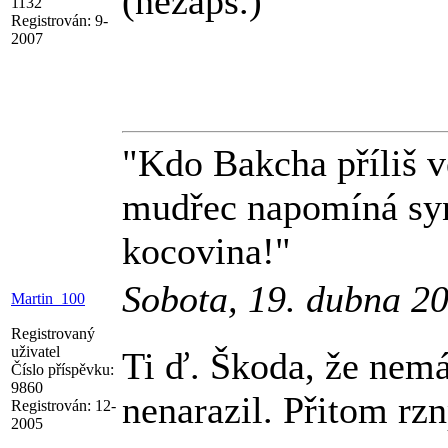
(nezaps.)
1132
Registrován:
9-
2007
"Kdo Bakcha příliš ve
mudřec napomíná syna
kocovina!"
Sobota, 19. dubna 2
Martin_100
Registrovaný
uživatel
Ti ď. Škoda, že nemá
Číslo příspěvku:
9860
nenarazil. Přitom rz
Registrován:
12-
2005