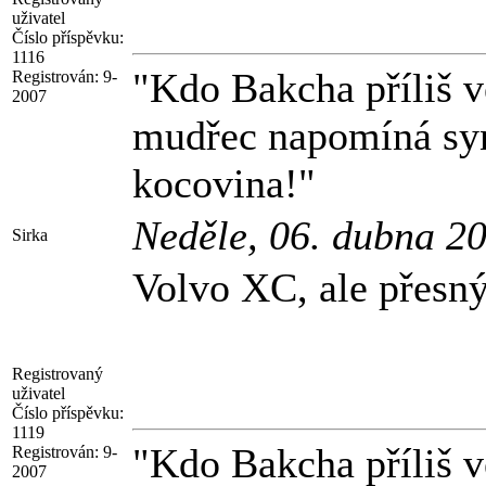
uživatel
Číslo příspěvku:
1116
"Kdo Bakcha příliš ve
Registrován:
9-
2007
mudřec napomíná syna
kocovina!"
Neděle, 06. dubna 2
Sirka
Volvo XC, ale přesn
Registrovaný
uživatel
Číslo příspěvku:
1119
"Kdo Bakcha příliš ve
Registrován:
9-
2007