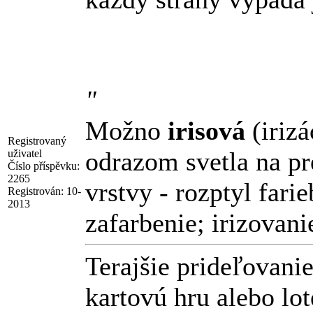
"
Možno
irisová
(irizá
Registrovaný
odrazom svetla na pr
uživatel
Číslo příspěvku:
2265
vrstvy - rozptyl fari
Registrován:
10-
2013
zafarbenie; irizovani
Terajšie prideľovani
kartovú hru alebo lo