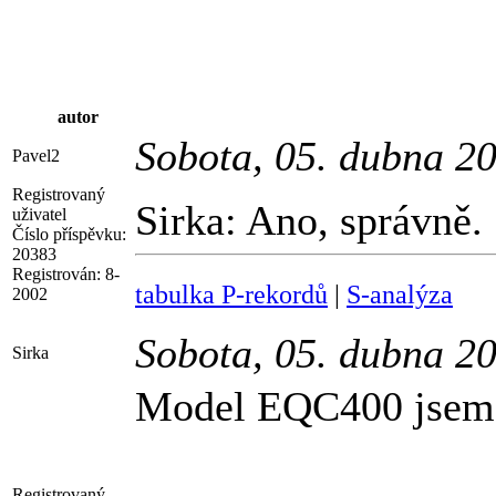
autor
Sobota, 05. dubna 2
Pavel2
Registrovaný
Sirka: Ano, správně.
uživatel
Číslo příspěvku:
20383
Registrován:
8-
tabulka P-rekordů
|
S-analýza
2002
Sobota, 05. dubna 2
Sirka
Model EQC400 jsem 
Registrovaný