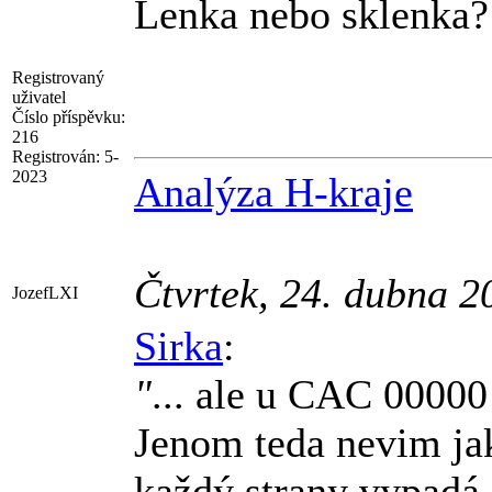
Lenka nebo sklenka?
Registrovaný
uživatel
Číslo příspěvku:
216
Registrován:
5-
2023
Analýza H-kraje
Čtvrtek, 24. dubna 
JozefLXI
Sirka
:
"
... ale u CAC 00000
Jenom teda nevim jak
každý strany vypadá j