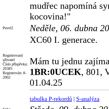
mudřec napomíná syna
kocovina!"
Neděle, 06. dubna 2
Pavel2
XC60 I. generace.
Registrovaný
Mám tu jednu zajíma
uživatel
Číslo příspěvku:
20385
1BR:0UCEK
, 801,
Registrován:
8-
2002
01.04.25
tabulka P-rekordů
|
S-analýza