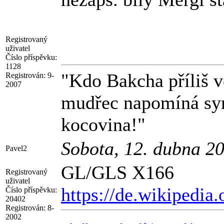
Registrovaný
uživatel
Číslo příspěvku:
1128
"Kdo Bakcha příliš ve
Registrován:
9-
2007
mudřec napomíná syna
kocovina!"
Sobota, 12. dubna 2
Pavel2
GL/GLS X166
Registrovaný
uživatel
https://de.wikipedi
Číslo příspěvku:
20402
Registrován:
8-
2002