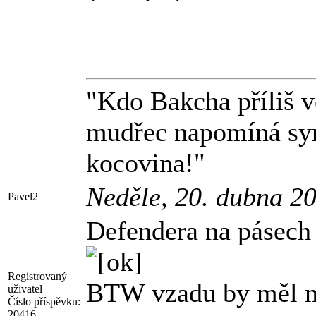
"Kdo Bakcha příliš ve
mudřec napomíná syna
kocovina!"
Neděle, 20. dubna 2
Pavel2
Defendera na pásech 
Registrovaný
BTW vzadu by měl mí
uživatel
Číslo příspěvku:
20416