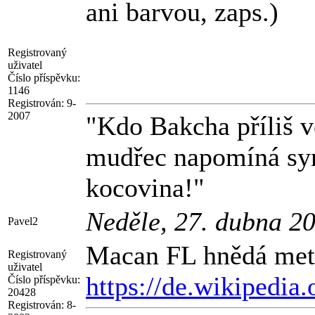
ani barvou, zaps.)
Registrovaný
uživatel
Číslo příspěvku:
1146
Registrován:
9-
2007
"Kdo Bakcha příliš ve
mudřec napomíná syna
kocovina!"
Neděle, 27. dubna 2
Pavel2
Macan FL hnědá met
Registrovaný
uživatel
https://de.wikipedi
Číslo příspěvku:
20428
Registrován:
8-