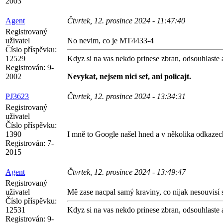
2003
Agent
Čtvrtek, 12. prosince 2024 - 11:47:40
Registrovaný
uživatel
No nevim, co je MT4433-4
Číslo příspěvku:
12529
Kdyz si na vas nekdo prinese zbran, odsouhlaste a 
Registrován:
9-
2002
Nevykat, nejsem nici sef, ani policajt.
PJ3623
Čtvrtek, 12. prosince 2024 - 13:34:31
Registrovaný
uživatel
Číslo příspěvku:
1390
I mně to Google našel hned a v několika odkazech
Registrován:
7-
2015
Agent
Čtvrtek, 12. prosince 2024 - 13:49:47
Registrovaný
uživatel
Mě zase nacpal samý kraviny, co nijak nesouvisí s
Číslo příspěvku:
12531
Kdyz si na vas nekdo prinese zbran, odsouhlaste a 
Registrován:
9-