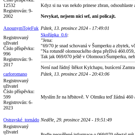
12532
Kdyz si na vas nekdo prinese zbran, odsouhlaste a 
Registrován:
9-
2002
Nevykat, nejsem nici sef, ani policajt.
AnounymTojeFuk
Pátek, 13. prosince 2024 - 17:49:01
Skořápka_0.6
:
Registrovaný
"
Jena:
uživatel
"69/70 je snad schovaná v Šumperku a zbytek, vč
Číslo příspěvku:
"Na rotundě olomouckého depa přežívá 460.059, z
996
Tak jak 069/070 ještě v Olomouci/Šumperku, neb
Registrován:
9-
2017
Není nad řádný štěkot Kylchapu, burácení Zamra
carloromano
Pátek, 13. prosince 2024 - 20:43:06
Registrovaný
uživatel
Číslo příspěvku:
599
Myslím že na hřbitově. V Olmiku teď žádná 460 a
Registrován:
6-
2023
Ostravské_tornádo
Neděle, 29. prosince 2024 - 19:51:49
Registrovaný
uživatel
Podle neověřené informace o 069/070 přestal mít v