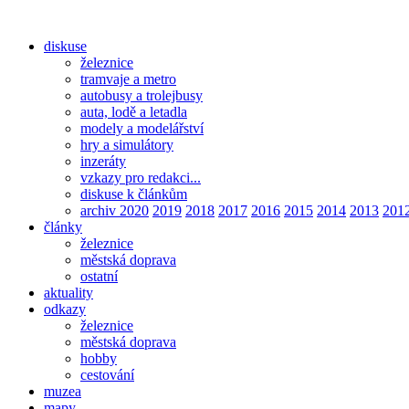
diskuse
železnice
tramvaje a metro
autobusy a trolejbusy
auta, lodě a letadla
modely a modelářství
hry a simulátory
inzeráty
vzkazy pro redakci...
diskuse k článkům
archiv 2020
2019
2018
2017
2016
2015
2014
2013
201
články
železnice
městská doprava
ostatní
aktuality
odkazy
železnice
městská doprava
hobby
cestování
muzea
mapy