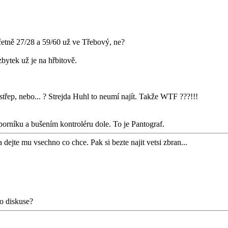
etně 27/28 a 59/60 už ve Třebový, ne?
ytek už je na hřbitově.
 střep, nebo... ? Strejda Huhl to neumí najít. Takže WTF ???!!!
orníku a bušením kontroléru dole. To je Pantograf.
dejte mu vsechno co chce. Pak si bezte najit vetsi zbran...
o diskuse?