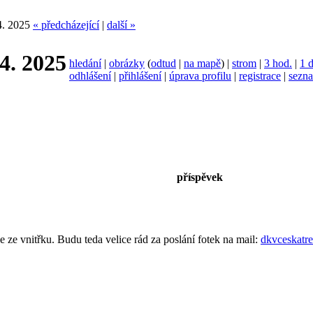
4. 2025
« předcházející
|
další »
4. 2025
hledání
|
obrázky
(
odtud
|
na mapě
) |
strom
|
3 hod.
|
1 
odhlášení
|
přihlášení
|
úprava profilu
|
registrace
|
sezna
příspěvek
e vnitřku. Budu teda velice rád za poslání fotek na mail:
dkvceskatr