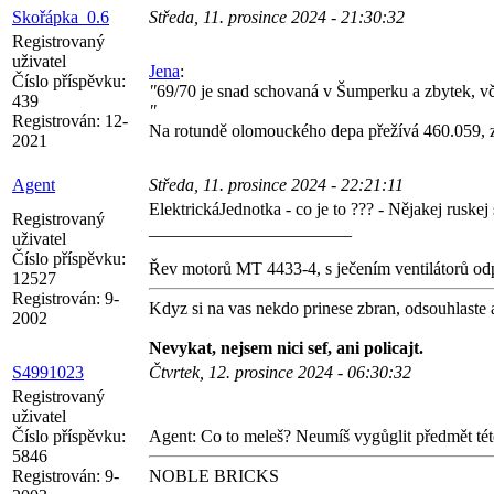
Skořápka_0.6
Středa, 11. prosince 2024 - 21:30:32
Registrovaný
uživatel
Jena
:
Číslo příspěvku:
"
69/70 je snad schovaná v Šumperku a zbytek, vč
439
"
Registrován:
12-
Na rotundě olomouckého depa přežívá 460.059, zb
2021
Agent
Středa, 11. prosince 2024 - 22:21:11
ElektrickáJednotka - co je to ??? - Nějakej ruskej
Registrovaný
_______________________
uživatel
Číslo příspěvku:
Řev motorů MT 4433-4, s ječením ventilátorů odp
12527
Registrován:
9-
Kdyz si na vas nekdo prinese zbran, odsouhlaste a 
2002
Nevykat, nejsem nici sef, ani policajt.
S4991023
Čtvrtek, 12. prosince 2024 - 06:30:32
Registrovaný
uživatel
Číslo příspěvku:
Agent: Co to meleš? Neumíš vygůglit předmět tét
5846
Registrován:
9-
NOBLE BRICKS