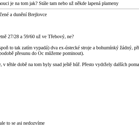
mouci je na tom jak? Stále tam nebo už někde lapená plameny
čené a dunění Brejlovce
tně 27/28 a 59/60 už ve Třebový, ne?
poň to tak zatím vypadá) dva ex-ústecké stroje a bohumínký žádný, přit
v podobě přesunu do Oc můžeme pominout).
 v téhle době na tom byly snad ještě hůř. Přesto vydržely dalších pomal
ale to se asi nedozvíme