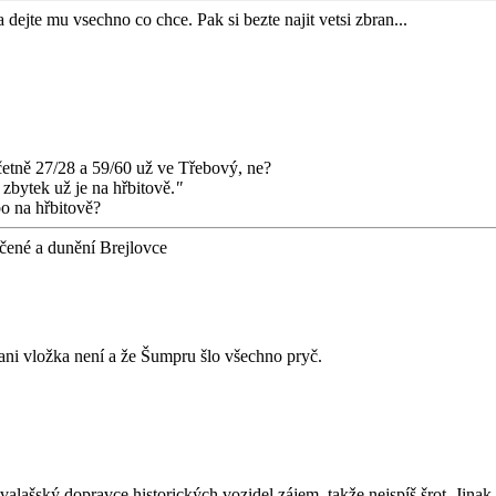
dejte mu vsechno co chce. Pak si bezte najit vetsi zbran...
etně 27/28 a 59/60 už ve Třebový, ne?
bytek už je na hřbitově.
"
o na hřbitově?
čené a dunění Brejlovce
ni vložka není a že Šumpru šlo všechno pryč.
alašský dopravce historických vozidel zájem, takže nejspíš šrot. Jinak 