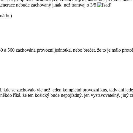
 generace nebude zachovaný jinak, než tramvaj o 3/5
rnádo.)
60 a 560 zachována provozní jednotka, nebo brečet, že to je málo prot
 kde se zachovalo víc než jeden kompletní provozní kus, tady ani jed
 někdo říká, že ten košický bude nepojízdný, jen vystavovatelný, jiný za