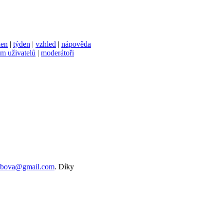
den
|
týden
|
vzhled
|
nápověda
m uživatelů
|
moderátoři
ebova@gmail.com
. Díky