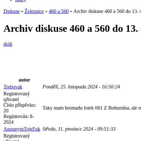
Diskuse
»
Železnice
»
460 a 560
» Archiv diskuse 460 a 560 do 13. 
Archiv diskuse 460 a 560 do 13. 
dolů
autor
Trebovak
Pondělí, 25. listopadu 2024 - 16:50:24
Registrovaný
uživatel
Číslo příspěvku:
Taky mam hromadu fotek 061 Z Bohumína, ale ne z
20
Registrován:
8-
2024
AnounymTojeFuk
Středa, 11. prosince 2024 - 09:51:33
Registrovaný