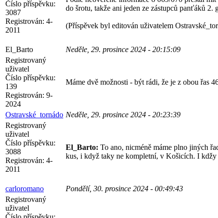
Číslo příspěvku:
do šrotu, takže ani jeden ze zástupců panťáků 2.
3087
Registrován:
4-
(Příspěvek byl editován uživatelem Ostravské_to
2011
El_Barto
Neděle, 29. prosince 2024 - 20:15:09
Registrovaný
uživatel
Číslo příspěvku:
Máme dvě možnosti - být rádi, že je z obou řas 4
139
Registrován:
9-
2024
Ostravské_tornádo
Neděle, 29. prosince 2024 - 20:23:39
Registrovaný
uživatel
Číslo příspěvku:
El_Barto:
To ano, nicméně máme plno jiných řad,
3088
kus, i když taky ne kompletní, v Košicích. I kdžy
Registrován:
4-
2011
carloromano
Pondělí, 30. prosince 2024 - 00:49:43
Registrovaný
uživatel
Číslo příspěvku: