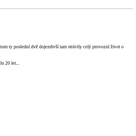
om ty poslední dvě dojezdivší tam strávily celý provozní život o
u 20 let...