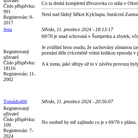
uživatel
Co ta druhá kompletní třívozovka co stála v Olo
Číslo příspěvku:
991
Není nad řádný štěkot Kylchapu, burácení Zamra
Registrován:
9-
2017
Jena
Středa, 11. prosince 2024 - 18:13:17
69/70 je snad schovaná v Šumperku a zbytek, vče
Je zvláštní hrou osudu, že zachovány zůstanou (as
Registrovaný
poznání déle (víceméně velmi krátkou epizodu 
uživatel
Číslo příspěvku:
A k tomu, jaké střepy už to v závěru provozu byly,
18116
Registrován:
11-
2002
Tornádo460
Středa, 11. prosince 2024 - 20:56:07
Registrovaný
uživatel
Číslo příspěvku:
No osobně by mě zajímalo co je s 69/70 v plánu, 
109
Registrován:
7-
2024