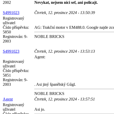
2002
Nevykat, nejsem nici sef, ani policajt.
S4991023
Čtvrtek, 12. prosince 2024 - 13:50:39
Registrovaný
uživatel
Číslo příspěvku:
AG: Trakční motor v EM488.0. Google najde zce
5850
Registrován:
9-
NOBLE BRICKS
2003
S4991023
Čtvrtek, 12. prosince 2024 - 13:53:13
Agent:
Registrovaný
uživatel
Číslo příspěvku:
5851
Registrován:
9-
2003
. Asi jiný španělský Gůgl.
NOBLE BRICKS
Agent
Čtvrtek, 12. prosince 2024 - 13:57:51
Registrovaný
uživatel
Asi jo.
Číslo příspěvku: