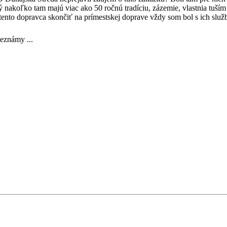
akoľko tam majú viac ako 50 ročnú tradíciu, zázemie, vlastnia tuším 
ento dopravca skončiť na prímestskej doprave vždy som bol s ich služ
eznámy ...