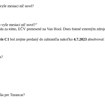
vyše mesiaci nič nové?
 vyše mesiaci nič nové?
"
da za tohto, EČV prenesené na Van Hool. Dnes fotené externým zdro
ris C1
bol zrejme predaný do zahraničia nakoľko
4.7.2023
absolvoval 
s?
ia pre Turancar?