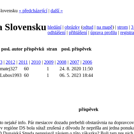
Slovensku
« předcházející
|
další »
a Slovensku
hledání
|
obrázky
(
odtud
|
na mapě
) |
strom
|
3
odhlášení
|
přihlášení
|
úprava profilu
|
registr
posl. autor
příspěvků
stran
posl. příspěvek
3
|
2012
|
2011
|
2010
|
2009
|
2008
|
2007
|
2006
matej327
60
1
24. 8. 2020 11:50
Lubos1993
60
1
06. 5. 2023 18:44
příspěvek
o nejaké info. Pár mesiacov dozadu prebehli obstarávnia na dopravcov
regióne DS bola sútaž zrušená z dôvodu že neprišla ani jedna ponuka
D Dunajská Streda neprejavil záujem o túto zákazku? Boli tam pre ni