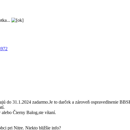
tka...
4972
tujú do 31.1.2024 zadarmo.Je to darček a zároveň ospravedlnenie BBSK
tí.
 alebo Čierny Balog,ste vítaní.
bci pri Nitre. Niekto bližšie info?