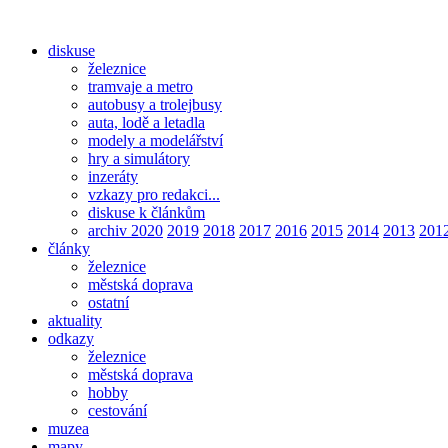
diskuse
železnice
tramvaje a metro
autobusy a trolejbusy
auta, lodě a letadla
modely a modelářství
hry a simulátory
inzeráty
vzkazy pro redakci...
diskuse k článkům
archiv 2020
2019
2018
2017
2016
2015
2014
2013
201
články
železnice
městská doprava
ostatní
aktuality
odkazy
železnice
městská doprava
hobby
cestování
muzea
mapy