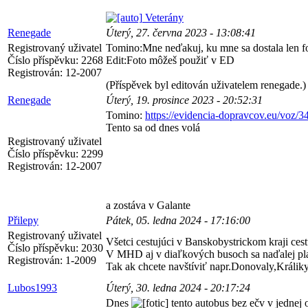
Veterány
Renegade
Úterý, 27. června 2023 - 13:08:41
Registrovaný uživatel
Tomino:Mne neďakuj, ku mne sa dostala len fo
Číslo příspěvku:
2268
Edit:Foto môžeš použiť v ED
Registrován:
12-2007
(Příspěvek byl editován uživatelem renegade.)
Renegade
Úterý, 19. prosince 2023 - 20:52:31
Tomino:
https://evidencia-dopravcov.eu/voz/3
Tento sa od dnes volá
Registrovaný uživatel
Číslo příspěvku:
2299
Registrován:
12-2007
a zostáva v Galante
Přilepy
Pátek, 05. ledna 2024 - 17:16:00
Registrovaný uživatel
Všetci cestujúci v Banskobystrickom kraji ces
Číslo příspěvku:
2030
V MHD aj v diaľkových busoch sa naďalej pla
Registrován:
1-2009
Tak ak chcete navštíviť napr.Donovaly,Králiky
Lubos1993
Úterý, 30. ledna 2024 - 20:17:24
Dnes
tento autobus bez ečv v jednej o