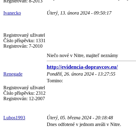
Registrován:
8-2013
Ivanecko
Úterý, 13. února 2024 - 09:50:17
Registrovaný uživatel
Číslo příspěvku:
1331
Registrován:
7-2010
Niečo nové v Nitre, majiteľ neznámy
http://evidencia-dopravcov.eu/
Renegade
Pondělí, 26. února 2024 - 13:27:55
Tomino:
Registrovaný uživatel
Číslo příspěvku:
2312
Registrován:
12-2007
Lubos1993
Úterý, 05. března 2024 - 20:18:48
Dnes odfotené v jednom areáli v Nitre.