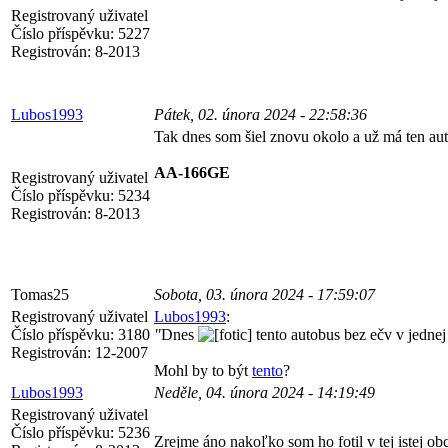
Registrovaný uživatel
Číslo příspěvku:
5227
Registrován:
8-2013
Lubos1993
Pátek, 02. února 2024 - 22:58:36
Tak dnes som šiel znovu okolo a už má ten au
AA-166GE
Registrovaný uživatel
Číslo příspěvku:
5234
Registrován:
8-2013
Tomas25
Sobota, 03. února 2024 - 17:59:07
Registrovaný uživatel
Lubos1993
:
Číslo příspěvku:
3180
"
Dnes
tento autobus bez ečv v jednej 
Registrován:
12-2007
Mohl by to být
tento
?
Lubos1993
Neděle, 04. února 2024 - 14:19:49
Registrovaný uživatel
Číslo příspěvku:
5236
Zrejme áno nakoľko som ho fotil v tej istej ob