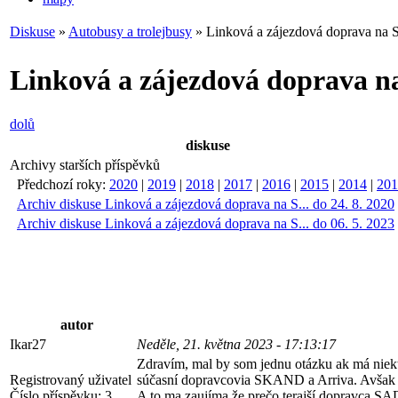
Diskuse
»
Autobusy a trolejbusy
» Linková a zájezdová doprava na 
Linková a zájezdová doprava n
dolů
diskuse
Archivy starších příspěvků
Předchozí roky:
2020
|
2019
|
2018
|
2017
|
2016
|
2015
|
2014
|
201
Archiv diskuse Linková a zájezdová doprava na S... do 24. 8. 2020
Archiv diskuse Linková a zájezdová doprava na S... do 06. 5. 2023
autor
Ikar27
Neděle, 21. května 2023 - 17:13:17
Zdravím, mal by som jednu otázku ak má niekt
Registrovaný uživatel
súčasní dopravcovia SKAND a Arriva. Avšak v 
Číslo příspěvku:
3
A to ma zaujíma že prečo terajší dopravca SA