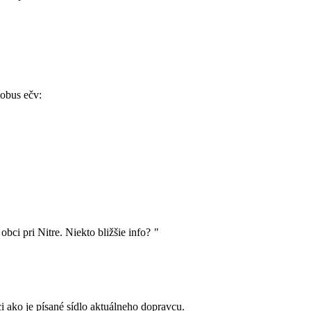
tobus ečv:
obci pri Nitre. Niekto bližšie info?
"
ci ako je písané sídlo aktuálneho dopravcu.