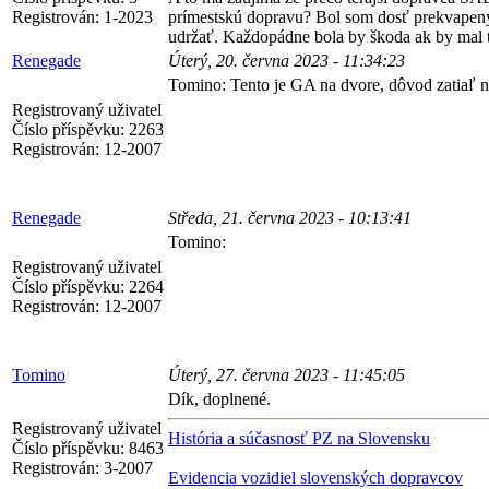
Registrován:
1-2023
prímestskú dopravu? Bol som dosť prekvapený n
udržať. Každopádne bola by škoda ak by mal t
Renegade
Úterý, 20. června 2023 - 11:34:23
Tomino: Tento je GA na dvore, dôvod zatiaľ n
Registrovaný uživatel
Číslo příspěvku:
2263
Registrován:
12-2007
Renegade
Středa, 21. června 2023 - 10:13:41
Tomino:
Registrovaný uživatel
Číslo příspěvku:
2264
Registrován:
12-2007
Tomino
Úterý, 27. června 2023 - 11:45:05
Dík, doplnené.
Registrovaný uživatel
História a súčasnosť PZ na Slovensku
Číslo příspěvku:
8463
Registrován:
3-2007
Evidencia vozidiel slovenských dopravcov