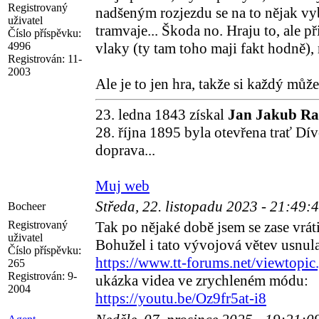
Registrovaný
nadšeným rozjezdu se na to nějak vybo
uživatel
tramvaje... Škoda no. Hraju to, ale p
Číslo příspěvku:
4996
vlaky (ty tam toho maji fakt hodně),
Registrován:
11-
2003
Ale je to jen hra, takže si každý můž
23. ledna 1843 získal
Jan Jakub R
28. října 1895 byla otevřena trať Dí
doprava...
Muj web
Středa, 22. listopadu 2023 - 21:49:
Bocheer
Registrovaný
Tak po nějaké době jsem se zase vrát
uživatel
Bohužel i tato vývojová větev usnula 
Číslo příspěvku:
https://www.tt-forums.net/viewtopi
265
Registrován:
9-
ukázka videa ve zrychleném módu:
2004
https://youtu.be/Oz9fr5at-i8