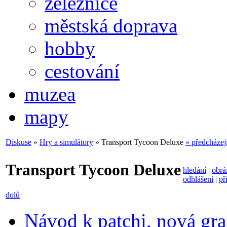
železnice
městská doprava
hobby
cestování
muzea
mapy
Diskuse
»
Hry a simulátory
» Transport Tycoon Deluxe
« předcházej
Transport Tycoon Deluxe
hledání
|
obrá
odhlášení
|
př
dolů
Návod k patchi, nová gra