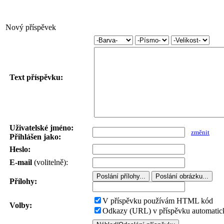
Nový příspěvek
Text příspěvku:
Uživatelské jméno:
změnit
Přihlášen jako:
Heslo:
E-mail
(volitelně):
Přílohy:
V příspěvku používám HTML kód
Volby:
Odkazy (URL) v příspěvku automatick