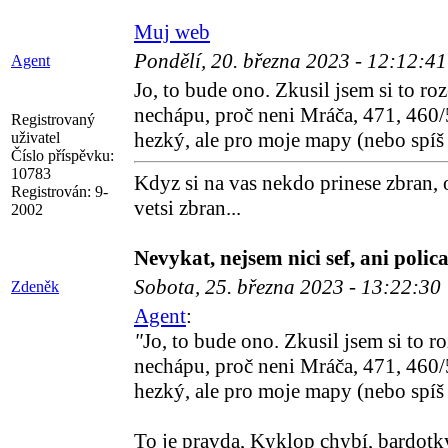
Muj web
Pondělí, 20. března 2023 - 12:12:4
Agent
Jo, to bude ono. Zkusil jsem si to ro
nechápu, proč neni Mráča, 471, 460/5
Registrovaný
hezký, ale pro moje mapy (nebo spíš
uživatel
Číslo příspěvku:
10783
Kdyz si na vas nekdo prinese zbran, 
Registrován:
9-
vetsi zbran...
2002
Nevykat, nejsem nici sef, ani polica
Sobota, 25. března 2023 - 13:22:30
Zdeněk
Agent
:
"
Jo, to bude ono. Zkusil jsem si to r
nechápu, proč neni Mráča, 471, 460/5
hezký, ale pro moje mapy (nebo spíš
To je pravda, Kyklop chybí, bardotky 