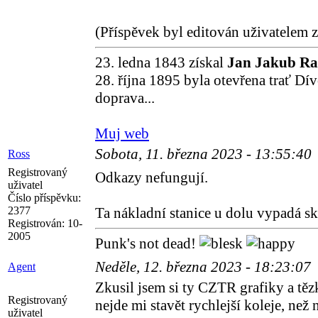
(Příspěvek byl editován uživatelem 
23. ledna 1843 získal
Jan Jakub R
28. října 1895 byla otevřena trať Dí
doprava...
Muj web
Sobota, 11. března 2023 - 13:55:40
Ross
Registrovaný
Odkazy nefungují.
uživatel
Číslo příspěvku:
2377
Ta nákladní stanice u dolu vypadá sk
Registrován:
10-
2005
Punk's not dead!
Neděle, 12. března 2023 - 18:23:07
Agent
Zkusil jsem si ty CZTR grafiky a tězk
Registrovaný
nejde mi stavět rychlejší koleje, než 
uživatel