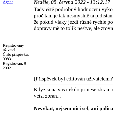
Neděle, 05. června 2022 - 13:12:17
Agent
Tady eště podrobný hodnocení výkonu
proč tam je tak nesmyslně ta pidistan
že pokud vlaky jezdí různě rychle po 
dopravy mě to tolik neštve, ale zrovn
Registrovaný
uživatel
Číslo příspěvku:
9983
Registrován:
9-
2002
(Příspěvek byl editován uživatelem 
Kdyz si na vas nekdo prinese zbran, 
vetsi zbran...
Nevykat, nejsem nici sef, ani polica