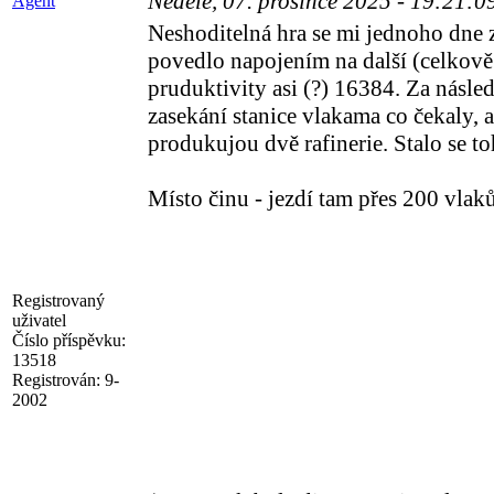
Neděle, 07. prosince 2025 - 19:21:
Agent
Neshoditelná hra se mi jednoho dne za
povedlo napojením na další (celkově 6
pruduktivity asi (?) 16384. Za násl
zasekání stanice vlakama co čekaly, až
produkujou dvě rafinerie. Stalo se 
Místo činu - jezdí tam přes 200 vlak
Registrovaný
uživatel
Číslo příspěvku:
13518
Registrován:
9-
2002