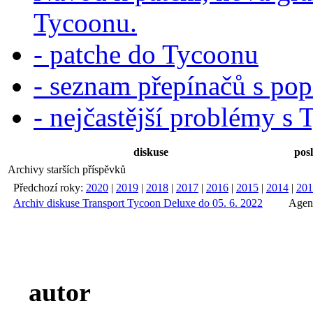
Tycoonu.
- patche do Tycoonu
- seznam přepínačů s po
- nejčastější problémy s 
diskuse
posl
Archivy starších příspěvků
Předchozí roky:
2020
|
2019
|
2018
|
2017
|
2016
|
2015
|
2014
|
201
Archiv diskuse Transport Tycoon Deluxe do 05. 6. 2022
Agen
autor