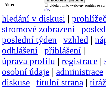
Akce:
Uděluji tímto výslovný souhlas se zp
zde
.
hledání v diskusi
|
prohlíže
stromové zobrazení
|
posled
poslední týden
|
vzhled
|
ná
odhlášení
|
přihlášení
|
úprava profilu
|
registrace
|
osobní údaje
|
administrace
diskuse
|
titulní strana
|
tirá