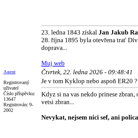
23. ledna 1843 získal
Jan Jakub R
28. října 1895 byla otevřena trať Dí
doprava...
Muj web
Čtvrtek, 22. ledna 2026 - 09:48:41
Agent
Je v tom Kyklop nebo aspoň ER20 ?
Registrovaný
uživatel
Kdyz si na vas nekdo prinese zbran, 
Číslo příspěvku:
13647
vetsi zbran...
Registrován:
9-
2002
Nevykat, nejsem nici sef, ani polica