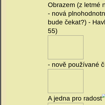
Obrazem (z letmé n
- nová plnohodnotn
bude čekat?) - Hav
55)
- nově používané čí
A jedna pro radost