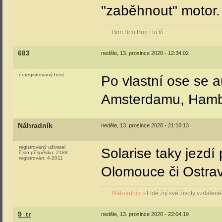
"zaběhnout" motor.
Brm Brm Brm...tu tů...
683
neděle, 13. prosince 2020 - 12:34:02
neregistrovaný host
Po vlastní ose se 
Amsterdamu, Hambu
Náhradník
neděle, 13. prosince 2020 - 21:10:13
registrovaný uživatel
Solarise taky jezdí
číslo příspěvku:
2188
registrován:
4-2011
Olomouce či Ostrav
Náhradníci
- Lidé žijí své životy vzdálen
9_tr
neděle, 13. prosince 2020 - 22:04:19