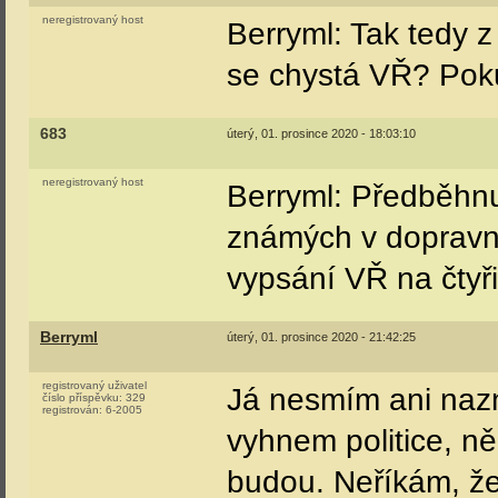
neregistrovaný host
Berryml: Tak tedy z
se chystá VŘ? Poku
683
úterý, 01. prosince 2020 - 18:03:10
neregistrovaný host
Berryml: Předběhnu
známých v dopravní
vypsání VŘ na čtyři 
Berryml
úterý, 01. prosince 2020 - 21:42:25
registrovaný uživatel
Já nesmím ani nazn
číslo příspěvku:
329
registrován:
6-2005
vyhnem politice, ně
budou. Neříkám, že 