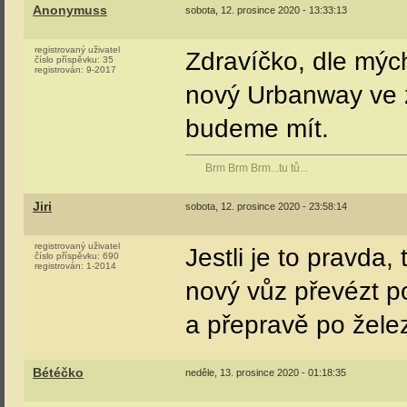
Anonymuss
sobota, 12. prosince 2020 - 13:33:13
registrovaný uživatel
Zdravíčko, dle mých
číslo příspěvku:
35
registrován:
9-2017
nový Urbanway ve zl
budeme mít.
Brm Brm Brm...tu tů...
Jiri
sobota, 12. prosince 2020 - 23:58:14
registrovaný uživatel
Jestli je to pravda,
číslo příspěvku:
690
registrován:
1-2014
nový vůz převézt p
a přepravě po želez
Bétéčko
neděle, 13. prosince 2020 - 01:18:35