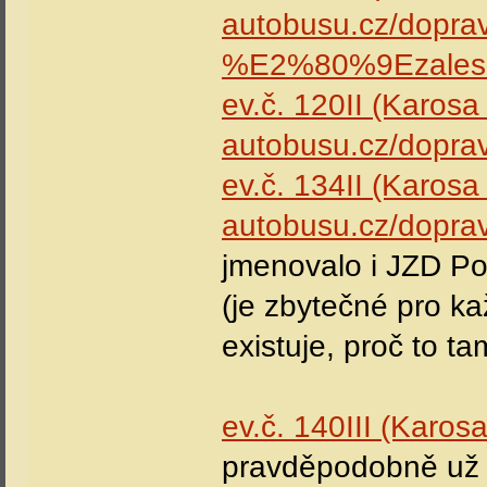
autobusu.cz/doprav
%E2%80%9Ezalesi
ev.č. 120II (Karos
autobusu.cz/dopravc
ev.č. 134II (Karos
autobusu.cz/dopra
jmenovalo i JZD P
(je zbytečné pro ka
existuje, proč to t
ev.č. 140III (Karo
pravděpodobně už u