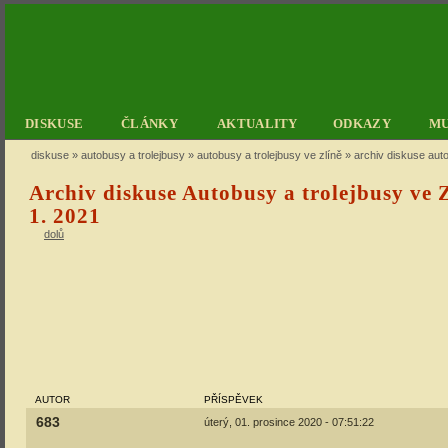
DISKUSE
ČLÁNKY
AKTUALITY
ODKAZY
M
diskuse
»
autobusy a trolejbusy
»
autobusy a trolejbusy ve zlíně
» archiv diskuse auto
Archiv diskuse Autobusy a trolejbusy ve Z
1. 2021
dolů
AUTOR
PŘÍSPĚVEK
683
úterý, 01. prosince 2020 - 07:51:22