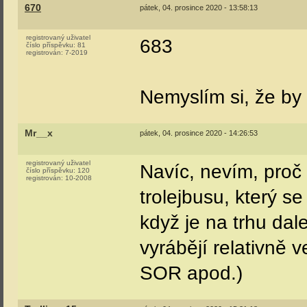
670
pátek, 04. prosince 2020 - 13:58:13
registrovaný uživatel
683
číslo příspěvku:
81
registrován:
7-2019
Nemyslím si, že by 
Mr__x
pátek, 04. prosince 2020 - 14:26:53
registrovaný uživatel
Navíc, nevím, proč
číslo příspěvku:
120
registrován:
10-2008
trolejbusu, který s
když je na trhu dal
vyrábějí relativně 
SOR apod.)