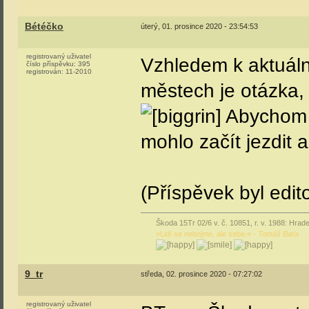
Bétéčko
úterý, 01. prosince 2020 - 23:54:53
registrovaný uživatel
Vzhledem k aktuáln
číslo příspěvku:
395
registrován:
11-2010
městech je otázka, 
Abychom s
mohlo začít jezdit 
(Příspěvek byl edi
Škoda 15Tr 02/6 v. č. 10851, r. v. 1988: Hrade
»Lidí se nebojme, ale sebe.« -
Tomáš Baťa
9_tr
středa, 02. prosince 2020 - 07:27:02
registrovaný uživatel