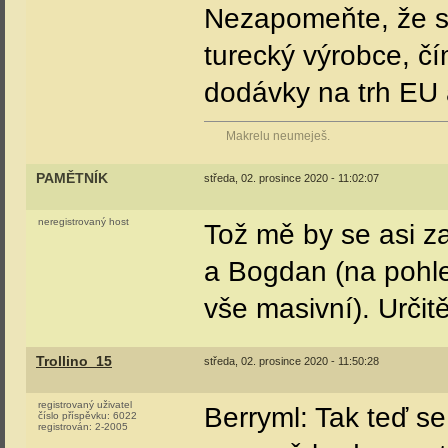
Nezapomeňte, že s
turecký výrobce, č
dodávky na trh EU a
Makrelu neumeješ.
PAMĚTNÍK
středa, 02. prosince 2020 - 11:02:07
neregistrovaný host
Tož mě by se asi za
a Bogdan (na pohle
vše masivní). Určitě
Trollino_15
středa, 02. prosince 2020 - 11:50:28
registrovaný uživatel
Berryml: Tak teď se
číslo příspěvku:
6022
registrován:
2-2005