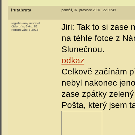
frutabruta
pondělí, 07. prosince 2020 - 22:00:49
registrovaný uživatel
Jiri: Tak to si zas
číslo příspěvku:
82
registrován:
3-2015
na téhle fotce z N
Slunečnou.
odkaz
Celkově začínám přem
nebyl nakonec jen
zase zpátky zelen
Pošta, který jsem t