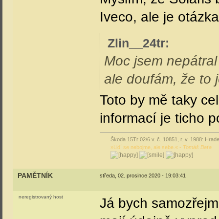
Iveco, ale je otázka
Zlin__24tr
:
Moc jsem nepátral 
ale doufám, že to 
Toto by mě taky ce
informací je ticho 
Škoda 15Tr 02/6 v. č. 10851, r. v. 1988: Hrade
»Lidí se nebojme, ale sebe.« -
Tomáš Baťa
PAMĚTNÍK
středa, 02. prosince 2020 - 19:03:41
neregistrovaný host
Já bych samozřejmě 