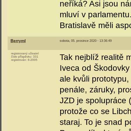
neříká? Asi jsou ná
mluví v parlamentu
Bratislavě měli aspo
Berryml
sobota, 05. prosince 2020 - 13:36:49
registrovaný uživatel
Tak nejblíž realitě 
číslo příspěvku:
331
registrován:
6-2005
Iveca od Škodovky j
ale kvůli prototypu,
penále, záruky, pro
JZD je spolupráce (
protože co se Libch
staraj. To je snad p