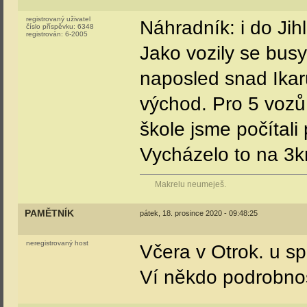
registrovaný uživatel
Náhradník: i do Jihl
číslo příspěvku:
6348
registrován:
6-2005
Jako vozily se busy
naposled snad Ika
východ. Pro 5 vozů 
škole jsme počítal
Vycházelo to na 3k
Makrelu neumeješ.
PAMĚTNÍK
pátek, 18. prosince 2020 - 09:48:25
neregistrovaný host
Včera v Otrok. u 
Ví někdo podrobnos