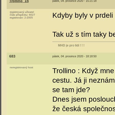
Trollino_15
pátek, 04. prosince 2020 - 15:21:18
registrovaný uživatel
Kdyby byly v prdeli 
číslo příspěvku:
6027
registrován:
2-2005
Tak už s tím taky 
MHD je pro lidi ! ! !
683
pátek, 04. prosince 2020 - 18:18:50
neregistrovaný host
Trollino : Když mne
cestu. Já ji neznám.
se tam jde?
Dnes jsem poslouch
že česká společnost