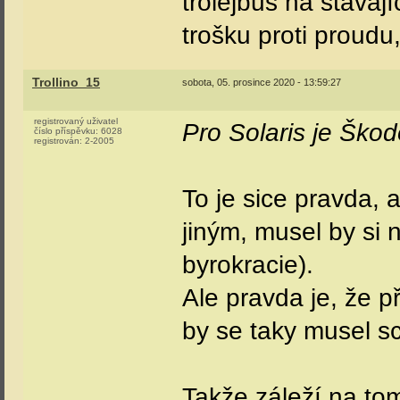
trolejbus na stávajíc
trošku proti proudu
Trollino_15
sobota, 05. prosince 2020 - 13:59:27
registrovaný uživatel
Pro Solaris je Ško
číslo příspěvku:
6028
registrován:
2-2005
To je sice pravda, a
jiným, musel by si 
byrokracie).
Ale pravda je, že p
by se taky musel s
Takže záleží na to