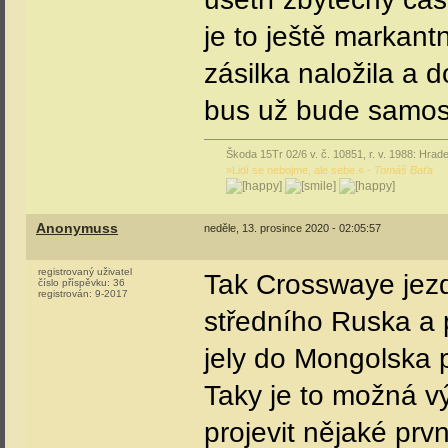
je to ještě markantn
zásilka naložila a 
bus už bude samost
Škoda 15Tr 02/6 v. č. 10851, r. v. 1988: Hrade
»Lidí se nebojme, ale sebe.« -
Tomáš Baťa
Anonymuss
neděle, 13. prosince 2020 - 02:05:57
registrovaný uživatel
Tak Crosswaye jezd
číslo příspěvku:
36
registrován:
9-2017
středního Ruska a 
jely do Mongolska 
Taky je to možná v
projevit nějaké prv