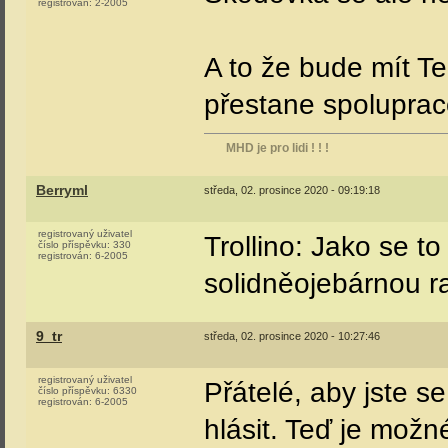
registrován:
2-2005
A to že bude mít 
přestane spolupraco
MHD je pro lidi ! ! !
Berryml
středa, 02. prosince 2020 - 09:19:18
registrovaný uživatel
Trollino: Jako se to
číslo příspěvku:
330
registrován:
6-2005
solidněojebárnou r
9_tr
středa, 02. prosince 2020 - 10:27:46
registrovaný uživatel
Přátelé, aby jste s
číslo příspěvku:
6330
registrován:
6-2005
hlásit. Teď je možn