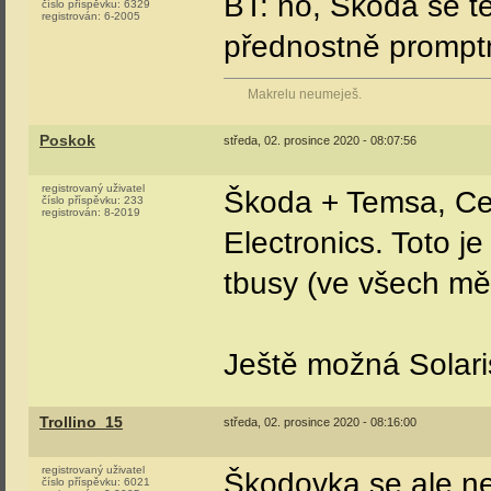
BT: no, Škoda se t
číslo příspěvku:
6329
registrován:
6-2005
přednostně prompt
Makrelu neumeješ.
Poskok
středa, 02. prosince 2020 - 08:07:56
registrovaný uživatel
Škoda + Temsa, Ce
číslo příspěvku:
233
registrován:
8-2019
Electronics. Toto 
tbusy (ve všech mě
Ještě možná Solar
Trollino_15
středa, 02. prosince 2020 - 08:16:00
registrovaný uživatel
Škodovka se ale ne
číslo příspěvku:
6021