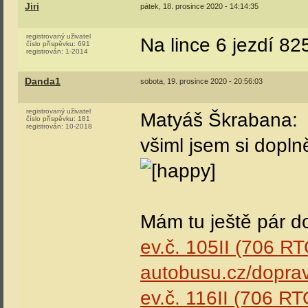
Jiri
pátek, 18. prosince 2020 - 14:14:35
registrovaný uživatel
Na lince 6 jezdí 82
číslo příspěvku:
691
registrován:
1-2014
Danda1
sobota, 19. prosince 2020 - 20:56:03
registrovaný uživatel
Matyáš Škrabana:
číslo příspěvku:
181
registrován:
10-2018
všiml jsem si dopl
Mám tu ještě pár d
ev.č. 105II (706 R
autobusu.cz/doprav
ev.č. 116II (706 R