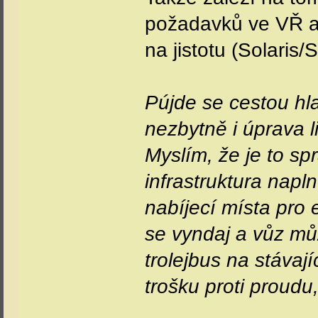
požadavků ve VŘ a s
na jistotu (Solaris
Pújde se cestou hla
nezbytně i úprava 
Myslím, že je to sp
infrastruktura napl
nabíjecí místa pro 
se vyndaj a vůz můž
trolejbus na stávajíc
trošku proti proudu