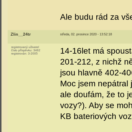
Ale budu rád za vš
Zlin__24tr
středa, 02. prosince 2020 - 13:52:18
registrovaný uživatel
14-16let má spousta
číslo příspěvku:
3462
registrován:
3-2005
201-212, z nichž ně
jsou hlavně 402-40
Moc jsem nepátral j
ale doufám, že to j
vozy?). Aby se mohl
KB bateriových vozů