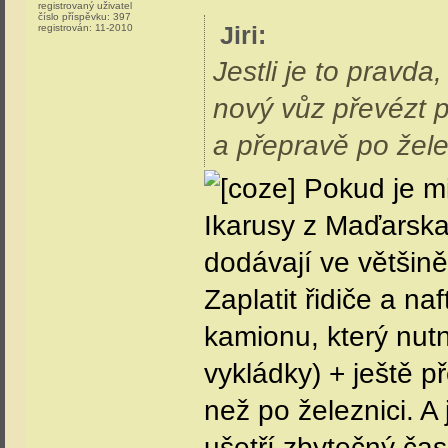
registrovaný uživatel
číslo příspěvku:
397
Jiri
:
registrován:
11-2010
Jestli je to pravda
nový vůz převézt p
a přepravě po žele
Pokud je mi 
Ikarusy z Maďarsk
dodávají ve většině
Zaplatit řidiče a naf
kamionu, který nutn
vykládky) + ještě p
než po železnici. A
ušetří zbytečný čas