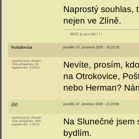
Naprostý souhlas, t
nejen ve Zlíně.
MHD je pro lidi ! ! !
frutabruta
pondělí, 07. prosince 2020 - 16:23:20
registrovaný uživatel
Nevíte, prosím, kd
číslo příspěvku:
81
registrován:
3-2015
na Otrokovice, Poš
nebo Herman? Náměs
Jiri
pondělí, 07. prosince 2020 - 21:23:06
registrovaný uživatel
Na Slunečné jsem s
číslo příspěvku:
689
registrován:
1-2014
bydlím.