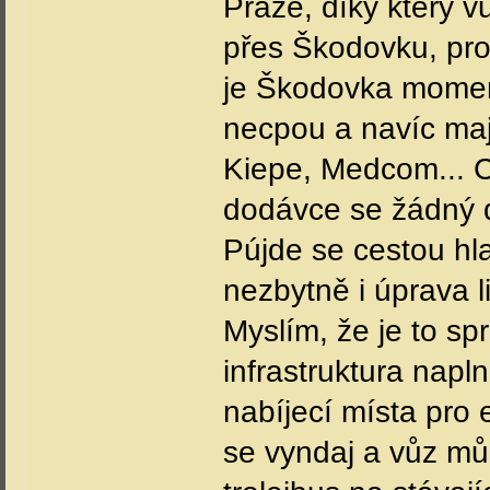
Praze, díky který vů
přes Škodovku, pro
je Škodovka moment
necpou a navíc maj
Kiepe, Medcom... C
dodávce se žádný 
Pújde se cestou hla
nezbytně i úprava 
Myslím, že je to sp
infrastruktura napl
nabíjecí místa pro 
se vyndaj a vůz můž