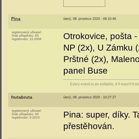
Pina
úterý, 08. prosince 2020 - 08:10:46
registrovaný uživatel
Otrokovice, pošta 
číslo příspěvku:
65
registrován:
12-2006
NP (2x), U Zámku (2
Prštné (2x), Malen
panel Buse
Every event is an evitable, if it wasn't it
frutabruta
úterý, 08. prosince 2020 - 10:27:27
registrovaný uživatel
Pina: super, díky. 
číslo příspěvku:
83
registrován:
3-2015
přestěhován.