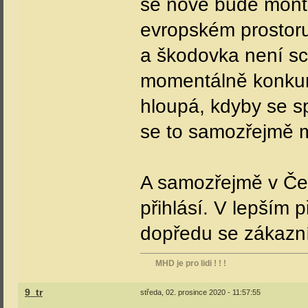
se nově bude monto
evropském prostoru
a škodovka není sc
momentálně konkuro
hloupá, kdyby se sp
se to samozřejmě 
A samozřejmě v Čes
přihlásí. V lepším
dopředu se zákazn
MHD je pro lidi ! ! !
9_tr
středa, 02. prosince 2020 - 11:57:55