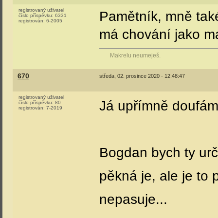
registrovaný uživatel
Pamětník, mně také,
číslo příspěvku:
6331
registrován:
6-2005
má chování jako ma
Makrelu neumeješ.
670
středa, 02. prosince 2020 - 12:48:47
registrovaný uživatel
Já upřímně doufám 
číslo příspěvku:
80
registrován:
7-2019
Bogdan bych ty urči
pěkná je, ale je to 
nepasuje...