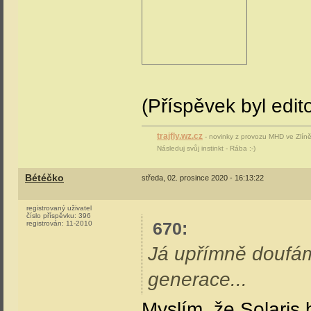
(Příspěvek byl edit
trajfly.wz.cz
- novinky z provozu MHD ve Zlíně 
Následuj svůj instinkt - Rába :-)
Bétéčko
středa, 02. prosince 2020 - 16:13:22
registrovaný uživatel
číslo příspěvku:
396
670
:
registrován:
11-2010
Já upřímně doufám
generace...
Myslím, že Solaris b