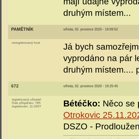
mají údajně vyprod
druhým místem...
PAMĚTNÍK
středa, 02. prosince 2020 - 19:09:52
neregistrovaný host
Já bych samozřejmě
vyprodáno na pár l
druhým místem.... 
672
středa, 02. prosince 2020 - 19:25:45
registrovaný uživatel
Bétéčko:
Něco se p
číslo příspěvku:
785
registrován:
11-2007
Otrokovic 25.11.20
DSZO - Prodloužení 