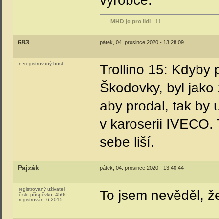
výrobce.
MHD je pro lidi ! ! !
683
pátek, 04. prosince 2020 - 13:28:09
neregistrovaný host
Trollino 15: Kdyby 
Škodovky, byl jako 
aby prodal, tak by u
v karoserii IVECO. 
sebe liší.
Pajzák
pátek, 04. prosince 2020 - 13:40:44
registrovaný uživatel
To jsem nevěděl, ž
číslo příspěvku:
4506
registrován:
6-2015