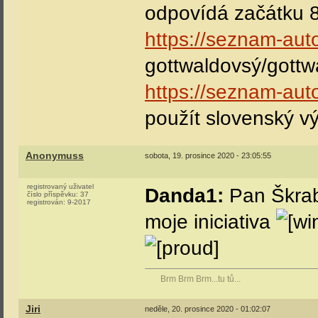
odpovídá začátku 8
https://seznam-aut
gottwaldovsý/gottw
https://seznam-aut
použít slovenský v
Anonymuss
sobota, 19. prosince 2020 - 23:05:55
registrovaný uživatel
Danda1:
Pan Škrab
číslo příspěvku:
37
registrován:
9-2017
moje iniciativa
Brm Brm Brm...tu tů...
Jiri
neděle, 20. prosince 2020 - 01:02:07