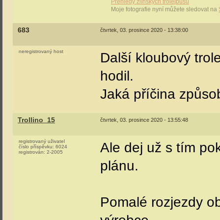
Přehledy zlínských trolejbusů
Moje fotografie nyní můžete sledovat na
683
čtvrtek, 03. prosince 2020 - 13:38:00
neregistrovaný host
Další kloubový trol
hodil.
Jaká příčina způso
Trollino_15
čtvrtek, 03. prosince 2020 - 13:55:48
registrovaný uživatel
Ale dej už s tím po
číslo příspěvku:
6024
registrován:
2-2005
plánu.
Pomalé rozjezdy o