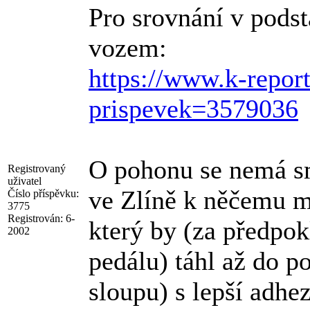
Pro srovnání v podst
vozem:
https://www.k-repor
prispevek=3579036
O pohonu se nemá sm
Registrovaný
uživatel
ve Zlíně k něčemu m
Číslo příspěvku:
3775
Registrován:
6-
který by (za předpok
2002
pedálu) táhl až do p
sloupu) s lepší adhe