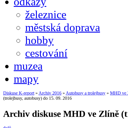
odkazy
železnice
městská doprava
hobby
cestování
muzea
mapy
Diskuse K-report
»
Archiv 2016
»
Autobusy a trolejbusy
»
MHD ve Zl
(trolejbusy, autobusy) do 15. 09. 2016
Archiv diskuse MHD ve Zlíně (tr
dolů