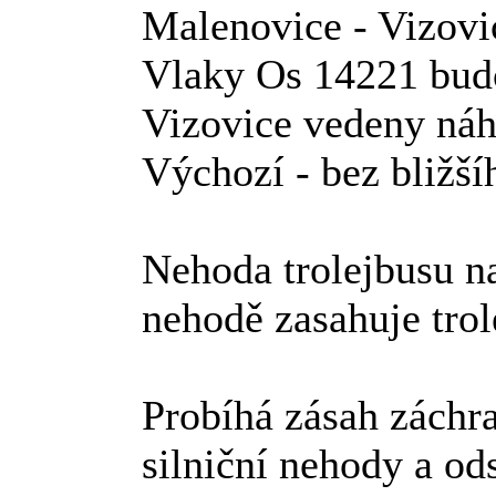
Malenovice - Vizovi
Vlaky Os 14221 budo
Vizovice vedeny náh
Výchozí - bez bližší
Nehoda trolejbusu na 
nehodě zasahuje trol
Probíhá zásah záchr
silniční nehody a od