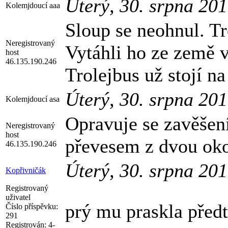
Úterý, 30. srpna 20
Kolemjdoucí aaa
Sloup se neohnul. Tr
Neregistrovaný
Vytáhli ho ze země v
host
46.135.190.246
Trolejbus už stojí na
Úterý, 30. srpna 20
Kolemjdoucí asa
Opravuje se zavěšení
Neregistrovaný
host
převesem z dvou oko
46.135.190.246
Úterý, 30. srpna 20
Kopřivničák
Registrovaný
uživatel
prý mu praskla před
Číslo příspěvku:
291
Registrován:
4-