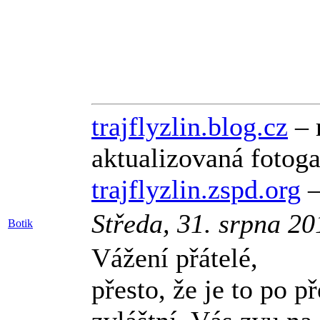
trajflyzlin.blog.cz
– 
aktualizovaná fotog
trajflyzlin.zspd.org
–
Středa, 31. srpna 2
Botik
Vážení přátelé,
přesto, že je to po 