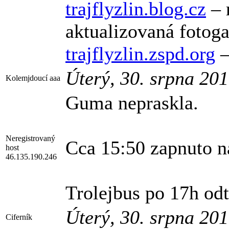
trajflyzlin.blog.cz
– 
aktualizovaná fotog
trajflyzlin.zspd.org
–
Úterý, 30. srpna 20
Kolemjdoucí aaa
Guma nepraskla.
Neregistrovaný
Cca 15:50 zapnuto na
host
46.135.190.246
Trolejbus po 17h od
Úterý, 30. srpna 20
Ciferník