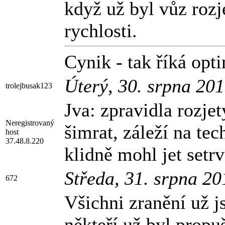
když už byl vůz rozje
rychlosti.
Cynik - tak říká optim
Úterý, 30. srpna 20
trolejbusak123
Jva: zpravidla rozjet
Neregistrovaný
šimrat, záleží na tec
host
37.48.8.220
klidně mohl jet setr
Středa, 31. srpna 2
672
Všichni zranění už j
někteří už byl propu