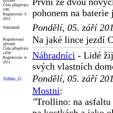
První ze dvou novýc
uživatel
Číslo příspěvku:
198
pohonem na baterie 
Registrován:
3-
2011
Pondělí, 05. září 20
Náhradník
Na jaké lince jezdí 
Registrovaný
uživatel
Číslo příspěvku:
Náhradníci
- Lidé ži
1450
Registrován:
4-
2011
svých vlastních domo
Pondělí, 05. září 20
Trollino_15
Mostni
:
"
Trollino: na asfaltu
na kostkách a jako ob