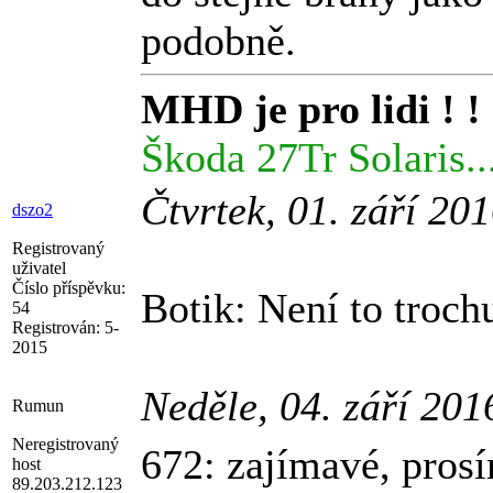
podobně.
MHD je pro lidi ! ! 
Škoda 27Tr Solaris..
Čtvrtek, 01. září 20
dszo2
Registrovaný
uživatel
Číslo příspěvku:
Botik: Není to troch
54
Registrován:
5-
2015
Neděle, 04. září 201
Rumun
Neregistrovaný
672: zajímavé, pros
host
89.203.212.123