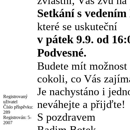
zvláštní, Vás zvu na
Setkání s vedení
které se uskuteční
v pátek 9.9. od 16
Podvesné.
Budete mít možnost z
cokoli, co Vás zajím
Je nachystáno i jedn
Registrovaný
neváhejte a přijďte!
uživatel
Číslo příspěvku:
289
S pozdravem
Registrován:
5-
2007
Radim Botek