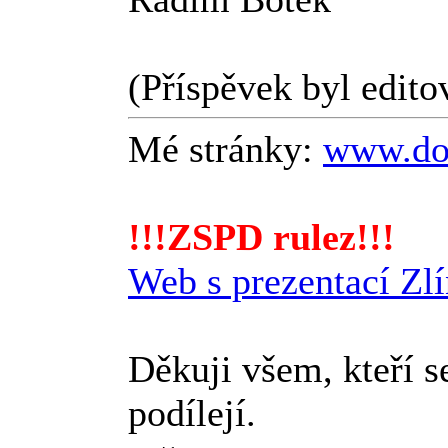
(Příspěvek byl edito
Mé stránky:
www.dop
!!!ZSPD rulez!!!
Web s prezentací Zl
Děkuji všem, kteří 
podílejí.