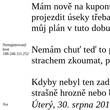
Mám nově na kuponu
projezdit úseky třeb
můj plán v tuto dobu
Neregistrovaný
Nemám chuť teď to
host
188.246.111.252
strachem zkoumat, p
Kdyby nebyl ten zadn
strašně hrozně nebo 
Úterý, 30. srpna 20
Jva