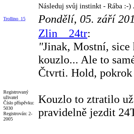
Následuj svůj instinkt - Rába :-) 
Pondělí, 05. září 20
Trollino_15
Zlin__24tr
:
"
Jinak, Mostní, sice 
kouzlo... Ale to sam
Čtvrti. Hold, pokrok
Registrovaný
Kouzlo to ztratilo u
uživatel
Číslo příspěvku:
5030
pravidelně jezdit 24
Registrován:
2-
2005