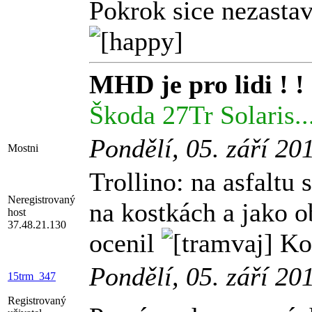
Pokrok sice nezastav
MHD je pro lidi ! ! 
Škoda 27Tr Solaris..
Pondělí, 05. září 20
Mostni
Trollino: na asfaltu 
Neregistrovaný
na kostkách a jako ob
host
37.48.21.130
ocenil
Kou
Pondělí, 05. září 20
15trm_347
Registrovaný