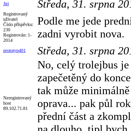
Středa, 31. srpna 2
Jiri
Registrovaný
Podle me jede predn
uživatel
Číslo příspěvku:
230
zadni vyrobit nova.
Registrován:
1-
2014
Středa, 31. srpna 2
prototyp401
No, celý trolejbus j
zapečetěný do konce v
tak může minimálně r
Neregistrovaný
oprava... pak půl ro
host
89.102.71.81
přední část a zkomple
na dlouho, tipl bych