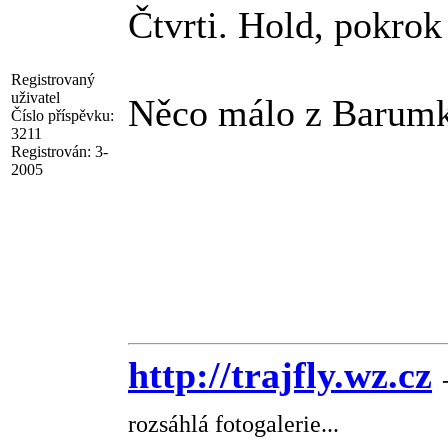
Čtvrti. Hold, pokrok
Registrovaný
uživatel
Něco málo z Barumk
Číslo příspěvku:
3211
Registrován:
3-
2005
http://trajfly.wz.cz
rozsáhlá fotogalerie...