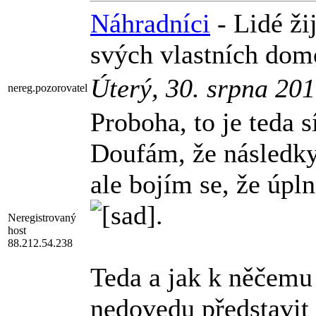
Náhradníci
- Lidé ži
svých vlastních domo
Úterý, 30. srpna 20
nereg.pozorovatel
Proboha, to je teda s
Doufám, že následky
ale bojím se, že úpl
.
Neregistrovaný
host
88.212.54.238
Teda a jak k něčemu
nedovedu představit