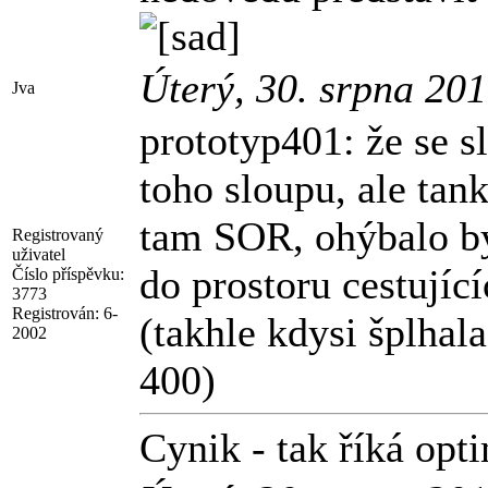
Úterý, 30. srpna 20
Jva
prototyp401: že se s
toho sloupu, ale tan
tam SOR, ohýbalo by
Registrovaný
uživatel
do prostoru cestující
Číslo příspěvku:
3773
Registrován:
6-
(takhle kdysi šplhala
2002
400)
Cynik - tak říká optim