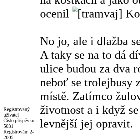
ocenil
Kou
No jo, ale i dlažba s
A taky se na to dá dív
ulice budou za dva r
neboť se trolejbusy z
místě. Zatímco žulov
životnost a i když se
Registrovaný
uživatel
levnější jej opravit.
Číslo příspěvku:
5031
Registrován:
2-
2005