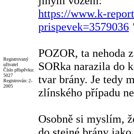
jiným vozem:
https://www.k-repor
prispevek=3579036
POZOR, ta nehoda z 
Registrovaný
SORka narazila do k
uživatel
Číslo příspěvku:
5027
tvar brány. Je tedy 
Registrován:
2-
2005
zlínského případu n
Osobně si myslím, ž
do stejné brány jako