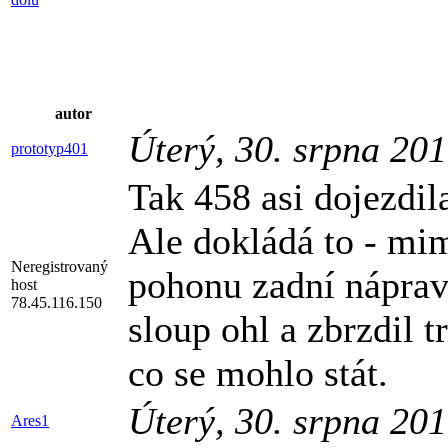
autor
Úterý, 30. srpna 20
prototyp401
Tak 458 asi dojezdila
Ale dokládá to - mi
Neregistrovaný
pohonu zadní nápravy.
host
78.45.116.150
sloup ohl a zbrzdil t
co se mohlo stát.
Úterý, 30. srpna 20
Ares1