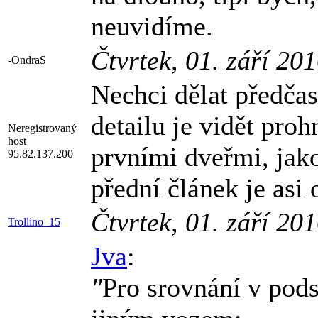
neuvidíme.
Čtvrtek, 01. září 20
-OndraS
Nechci dělat předča
detailu je vidět pro
Neregistrovaný
host
prvními dveřmi, jak
95.82.137.200
přední článek je asi
Čtvrtek, 01. září 20
Trollino_15
Jva
:
"
Pro srovnání v pods