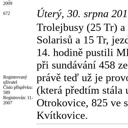
2009
Úterý, 30. srpna 20
672
Trolejbusy (25 Tr) a
Solarisů a 15 Tr, je
14. hodině pustili 
při sundávání 458 ze
právě teď už je prov
Registrovaný
uživatel
(která předtím stála
Číslo příspěvku:
589
Registrován:
11-
Otrokovice, 825 ve s
2007
Kvítkovice.