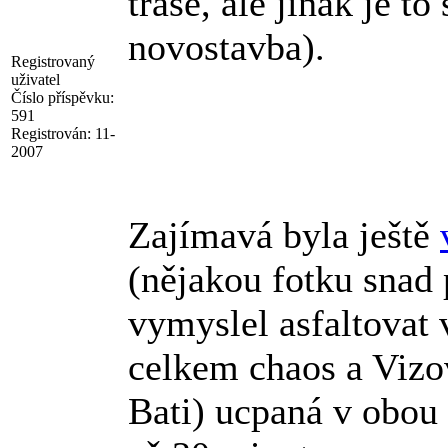
trase, ale jinak je t
novostavba).
Registrovaný
uživatel
Číslo příspěvku:
591
Registrován:
11-
2007
Zajímavá byla ještě
(nějakou fotku snad 
vymyslel asfaltovat 
celkem chaos a Vizov
Bati) ucpaná v obou