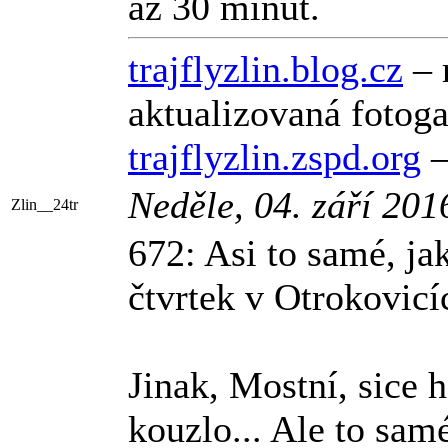
až 30 minut.
trajflyzlin.blog.cz
– 
aktualizovaná fotog
trajflyzlin.zspd.org
–
Neděle, 04. září 20
Zlin__24tr
672: Asi to samé, ja
čtvrtek v Otrokovicíc
Jinak, Mostní, sice h
kouzlo... Ale to sam