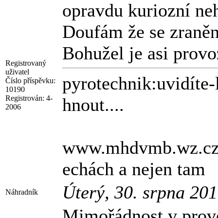
opravdu kuriozní ne
Doufám že se zraněn
Bohužel je asi prov
Registrovaný
uživatel
pyrotechnik:uvidíte-
Číslo příspěvku:
10190
Registrován:
4-
hnout....
2006
www.mhdvmb.wz.cz d
echách a nejen tam
Úterý, 30. srpna 20
Náhradník
Mimořádnost v prov