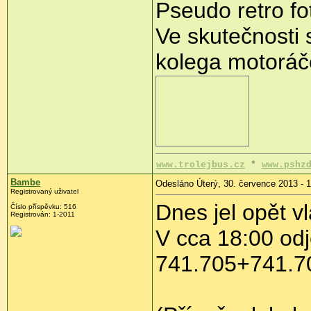
Pseudo retro fo
Ve skutečnosti 
kolega motoráč
www.trolejbus.cz
*
www.pshz
Bambe
Odesláno Úterý, 30. července 2013 - 
Registrovaný uživatel
Dnes jel opět v
Číslo příspěvku:
516
Registrován:
1-2011
V cca 18:00 od
741.705+741.7