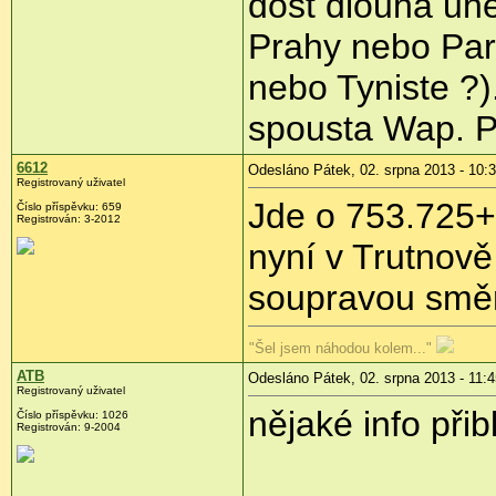
dost dlouha uh
Prahy nebo Par
nebo Tyniste ?)
spousta Wap. Pr
6612
Odesláno Pátek, 02. srpna 2013 - 10:
Registrovaný uživatel
Jde o 753.725+7
Číslo příspěvku:
659
Registrován:
3-2012
nyní v Trutnov
soupravou směr
"Šel jsem náhodou kolem..."
ATB
Odesláno Pátek, 02. srpna 2013 - 11:4
Registrovaný uživatel
nějaké info přib
Číslo příspěvku:
1026
Registrován:
9-2004