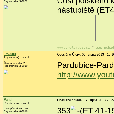
Cosi polského 
Registrován:
5-2002
nástupiště (ET
www.trolejbus.cz
*
www.pshz
Trs2004
Odesláno Úterý, 06. srpna 2013 - 15:1
Registrovaný uživatel
Pardubice-Pard
Číslo příspěvku:
281
Registrován:
2-2010
http://www.yo
Vandr
Odesláno Středa, 07. srpna 2013 - 02:
Registrovaný uživatel
353
ET 41-19
Číslo příspěvku:
170
Registrován:
8-2010