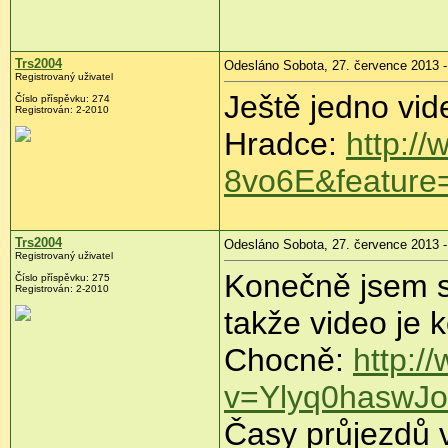
Trs2004
Odesláno Sobota, 27. července 2013 -
Registrovaný uživatel
Ještě jedno vid
Číslo příspěvku:
274
Registrován:
2-2010
Hradce:
http:/
8vo6E&feature
Trs2004
Odesláno Sobota, 27. července 2013 -
Registrovaný uživatel
Konečně jsem s
Číslo příspěvku:
275
Registrován:
2-2010
takže video je 
Chocně:
http:/
v=Ylyq0haswJo
Časy průjezdů 