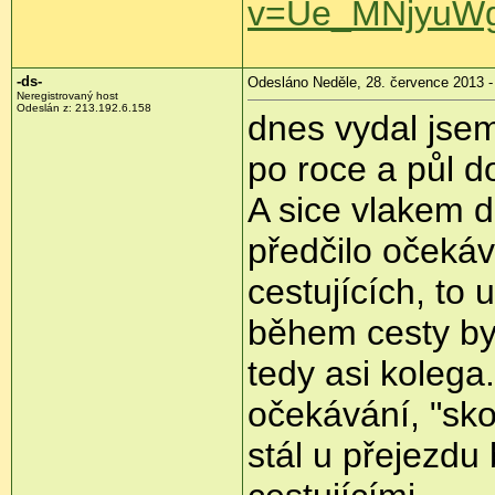
v=Ue_MNjyuWg8
-ds-
Odesláno Neděle, 28. července 2013 -
Neregistrovaný host
Odeslán z:
213.192.6.158
dnes vydal jse
po roce a půl d
A sice vlakem d
předčilo očeká
cestujících, to 
během cesty byl
tedy asi kolega.
očekávání, "sko
stál u přejezd