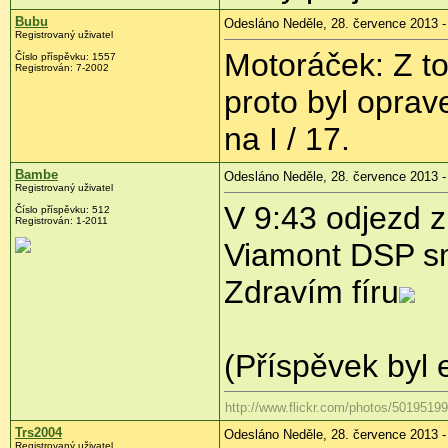
Bubu
Odesláno Neděle, 28. července 2013 -
Registrovaný uživatel
Motoráček: Z to
Číslo příspěvku:
1557
Registrován:
7-2002
proto byl oprav
na I / 17.
Bambe
Odesláno Neděle, 28. července 2013 -
Registrovaný uživatel
V 9:43 odjezd z
Číslo příspěvku:
512
Registrován:
1-2011
Viamont DSP s
Zdravím fíru
(Příspěvek byl
http://www.flickr.com/photos/501951
Trs2004
Odesláno Neděle, 28. července 2013 -
Registrovaný uživatel