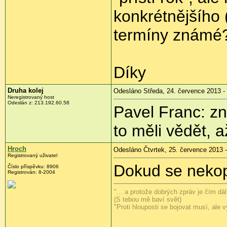
konkrétnějšího 
termíny známé
Díky
Druha kolej
Odesláno Středa, 24. července 2013 -
Neregistrovaný host
Odeslán z:
213.192.60.58
Pavel Franc: zn
to měli vědět, 
Hroch
Odesláno Čtvrtek, 25. července 2013 -
Registrovaný uživatel
Dokud se nekopn
Číslo příspěvku:
8906
Registrován:
8-2004
"... a protože dobrých zpráv je čím d
(S tebou mě baví svět)
"Proti hlouposti se bojovat musí, ale 