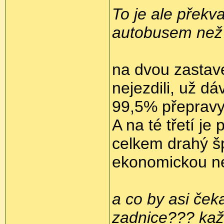
To je ale překvap
autobusem než 
na dvou zastave
nejezdili, už dá
99,5% přepravy
A na té třetí j
celkem drahý šp
ekonomickou ne
a co by asi čeka
zadnice??? kaž