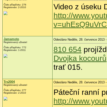
Video z úseku D
Číslo příspěvku:
276
Registrován:
2-2010
http://www.you
v=uhEsQ9uVrCI
Jamamoto
Odesláno Neděle, 28. července 2013 -
Registrovaný uživatel
810 654
projížd
Číslo příspěvku:
772
Registrován:
1-2011
Dvojka kocourů
trať 015.
Trs2004
Odesláno Neděle, 28. července 2013 -
Registrovaný uživatel
Páteční ranní p
Číslo příspěvku:
277
Registrován:
2-2010
http://www.you