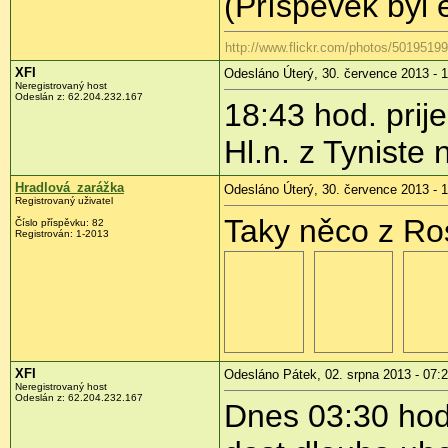
(Příspěvek byl
http://www.flickr.com/photos/501951
XFI
Odesláno Úterý, 30. července 2013 - 
Neregistrovaný host
Odeslán z:
62.204.232.167
18:43 hod. prij
Hl.n. z Tyniste 
Hradlová_zarážka
Odesláno Úterý, 30. července 2013 - 
Registrovaný uživatel
Taky něco z Ro
Číslo příspěvku:
82
Registrován:
1-2013
XFI
Odesláno Pátek, 02. srpna 2013 - 07:
Neregistrovaný host
Odeslán z:
62.204.232.167
Dnes 03:30 hod