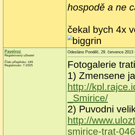
hospodě a ne ca
čekal bych 4x v
Pavelxyz
Odesláno Pondělí, 29. července 2013 
Registrovaný uživatel
Fotogalerie tra
Číslo příspěvku:
185
Registrován:
7-2005
1) Zmensene jak
http://kpl.rajc
_Smirice/
2) Puvodni velik
http://www.ulo
smirice-trat-046