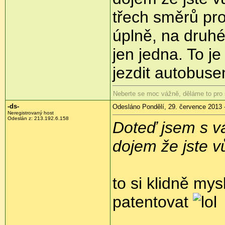
třech směrů pr
úplně, na druhé
jen jedna. To je
jezdit autobuse
Neberte se moc vážně, děláme to pro
-ds-
Odesláno Pondělí, 29. července 2013 
Neregistrovaný host
Odeslán z:
213.192.6.158
Doteď jsem s v
dojem že jste vů
to si klidně mys
patentovat