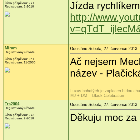
Jízda rychlíkem
Číslo příspěvku:
271
Registrován:
2-2010
http://www.you
v=qTdT_ijlecM&
Miram
Odesláno Sobota, 27. července 2013 -
Registrovaný uživatel
Ač nejsem Mecho
Číslo příspěvku:
961
Registrován:
11-2005
název - Plačická
Luxus bohatých je zaplacen bídou ch
MJ + DM = Black Celebration
Trs2004
Odesláno Sobota, 27. července 2013 -
Registrovaný uživatel
Děkuju moc za 
Číslo příspěvku:
273
Registrován:
2-2010