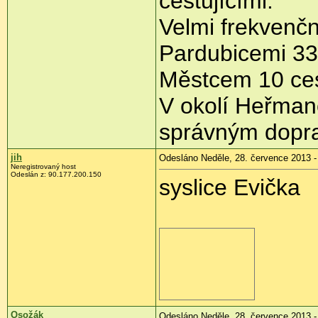
cestujícími.
Velmi frekvenčn
Pardubicemi 33
Městcem 10 ces
V okolí Heřman
správným dopra
jih
Odesláno Neděle, 28. července 2013 -
Neregistrovaný host
Odeslán z:
90.177.200.150
syslice Evička
Osožák
Odesláno Neděle, 28. července 2013 -