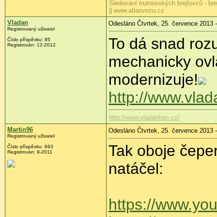
Sledování trutnovských brejlovců - br
|| www.atlasvozu.cz
Vladan
Odesláno Čtvrtek, 25. července 2013 -
Registrovaný uživatel
To dá snad roz
Číslo příspěvku:
85
Registrován:
12-2012
mechanicky ovl
modernizuje!
http://www.vlad
http://www.vladanfoto.cz/
Martin96
Odesláno Čtvrtek, 25. července 2013 -
Registrovaný uživatel
Tak oboje čepe
Číslo příspěvku:
693
Registrován:
9-2011
natáčel:
https://www.yo