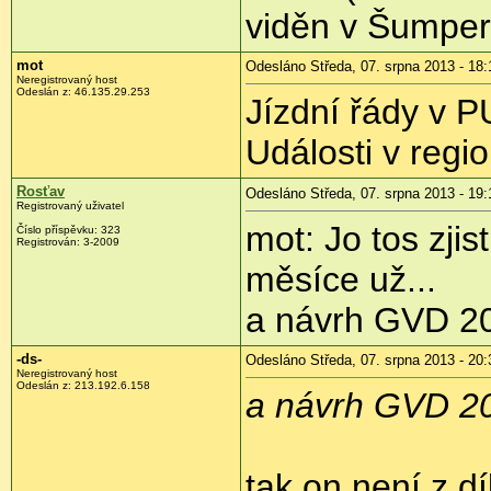
viděn v Šumper
mot
Odesláno Středa, 07. srpna 2013 - 18:
Neregistrovaný host
Odeslán z:
46.135.29.253
Jízdní řády v P
Události v regi
Rosťav
Odesláno Středa, 07. srpna 2013 - 19:
Registrovaný uživatel
mot: Jo tos zjist
Číslo příspěvku:
323
Registrován:
3-2009
měsíce už...
a návrh GVD 201
-ds-
Odesláno Středa, 07. srpna 2013 - 20:
Neregistrovaný host
Odeslán z:
213.192.6.158
a návrh GVD 201
tak on není z díl