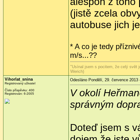
alespoň z toho 
(jistě zcela obv
autobuse jich j
* A co je tedy přízni
m/s...??
"Usínal jsem s pocitem, že celý svět j
Werich)
Vihorlat_snina
Odesláno Pondělí, 29. července 2013 
Registrovaný uživatel
V okolí Heřman
Číslo příspěvku:
400
Registrován:
6-2005
správným dopra
Doteď jsem s v
dojem že jste v