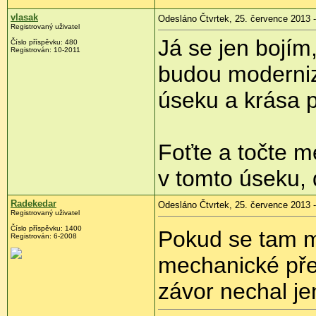
vlasak
Odesláno Čtvrtek, 25. července 2013 -
Registrovaný uživatel
Já se jen bojím
Číslo příspěvku:
480
Registrován:
10-2011
budou moderniz
úseku a krása 
Foťte a točte m
v tomto úseku, d
Radekedar
Odesláno Čtvrtek, 25. července 2013 -
Registrovaný uživatel
Číslo příspěvku:
1400
Pokud se tam m
Registrován:
6-2008
mechanické pře
závor nechal je