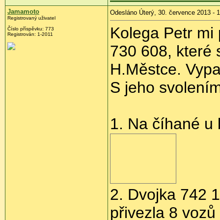
Jamamoto
Odesláno Úterý, 30. července 2013 - 
Registrovaný uživatel
Kolega Petr mi 
Číslo příspěvku:
773
Registrován:
1-2011
730 608, které 
H.Městce. Vypad
S jeho svolením
1. Na číhané u 
2. Dvojka 742 
přivezla 8 vozů