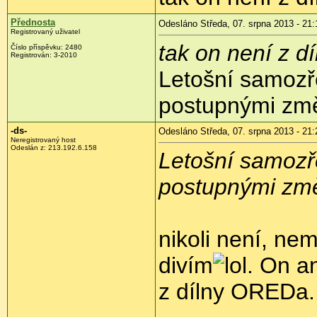
Přednosta
Odesláno Středa, 07. srpna 2013 - 21:
Registrovaný uživatel
tak on není z díl
Číslo příspěvku:
2480
Registrován:
3-2010
Letošní samozř
postupnými zm
-ds-
Odesláno Středa, 07. srpna 2013 - 21:
Neregistrovaný host
Odeslán z:
213.192.6.158
Letošní samozř
postupnými změ
nikoli není, ne
divím
. On an
z dílny OREDa.