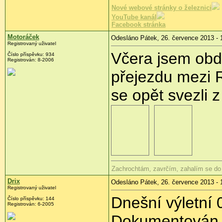
Nové webové stránky o železnici
YouTube kanál
Facebook stránka
Motoráček
Odesláno Pátek, 26. července 2013 - 
Registrovaný uživatel
Včera jsem obd
Číslo příspěvku:
934
Registrován:
8-2006
přejezdu mezi 
se opět svezli
Zachrochtám, zavrčím, zahalím se do
Drix
Odesláno Pátek, 26. července 2013 - 
Registrovaný uživatel
Dnešní výletní
Číslo příspěvku:
144
Registrován:
6-2005
Dokumentován p