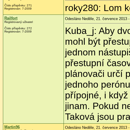
roky280: Lom ko
Číslo příspěvku:
271
Registrován:
7-2009
Railfort
Odesláno Neděle, 21. července 2013 -
Registrovaný uživatel
Kuba_j: Aby dv
Číslo příspěvku:
272
Registrován:
7-2009
mohl být přestu
jednom nástupiš
přestupní časo
plánovači určí 
jednoho perónu
přípojné, i kdy
jinam. Pokud ne
Taková jsou pra
Martin96
Odesláno Neděle, 21. července 2013 -