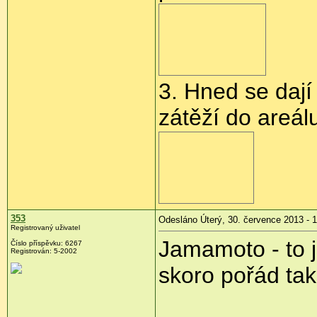
3. Hned se dají 
zátěží do areál
353
Odesláno Úterý, 30. července 2013 - 
Registrovaný uživatel
Jamamoto - to j
Číslo příspěvku:
6267
Registrován:
5-2002
skoro pořád tak