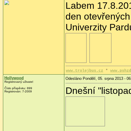
Labem 17.8.201
den otevřených
Univerzity Pard
www.trolejbus.cz
*
www.pshz
Hollywood
Odesláno Pondělí, 05. srpna 2013 - 06
Registrovaný uživatel
Dnešní "listopa
Číslo příspěvku:
899
Registrován:
7-2009