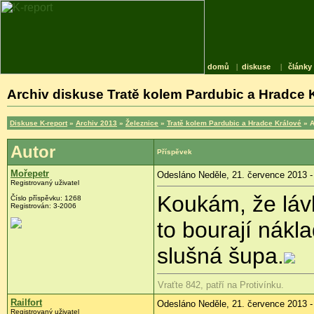
domů
|
diskuse
|
články
Archiv diskuse Tratě kolem Pardubic a Hradce Kr
Diskuse K-report
»
Archiv 2013
»
Železnice
»
Tratě kolem Pardubic a Hradce Králové
» A
Autor
Příspěvek
Mořepetr
Odesláno Neděle, 21. července 2013 -
Registrovaný uživatel
Koukám, že láv
Číslo příspěvku:
1268
Registrován:
3-2006
to bourají nákla
slušná šupa.
Vraťte 842, patří na Protivínku.
Railfort
Odesláno Neděle, 21. července 2013 -
Registrovaný uživatel