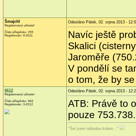
Šmajchl
Odesláno Pátek, 02. srpna 2013 - 12:
Registrovaný uživatel
Navíc ještě pr
Číslo příspěvku:
255
Registrován:
9-2011
Skalici (cistern
Jaroměře (750.
V pondělí se t
o tom, že by se 
6612
Odesláno Pátek, 02. srpna 2013 - 12:
Registrovaný uživatel
ATB: Právě to o
Číslo příspěvku:
662
Registrován:
3-2012
pouze 753.738. 
"Šel jsem náhodou kolem..."