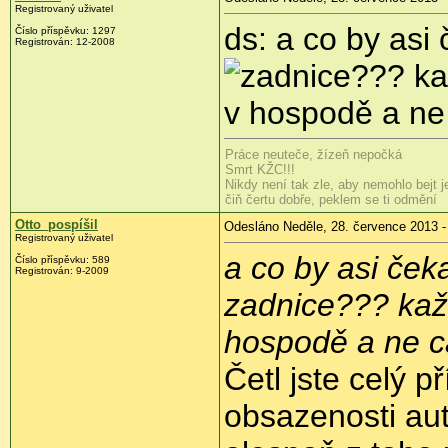
Registrovaný uživatel
ds: a co by asi 
Číslo příspěvku:
1297
Registrován:
12-2008
??? ka
v hospodě a ne 
Práce neuteče, žízeň nepočká
Smrt KŽC!!!
Nikdy není tak zle, aby nemohlo bejt j
čiň čertu dobře, peklem se ti odmění
Otto_pospíšil
Odesláno Neděle, 28. července 2013 -
Registrovaný uživatel
a co by asi čeka
Číslo příspěvku:
589
Registrován:
9-2009
zadnice??? kaž
hospodě a ne ca
Četl jste celý p
obsazenosti au