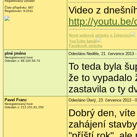
Registrovaný uživatel
Video z dnešníh
Číslo příspěvku:
687
Registrován:
9-2011
http://youtu.b
Nové webové stránky o železnici
YouTube kanál
Facebook stránka
plné jméno
Odesláno Neděle, 21. července 2013 -
Neregistrovaný host
Odeslán z:
88.100.58.74
To teda byla šu
že to vypadalo 
zastavila o ty dv
Pavel Franc
Odesláno Úterý, 23. července 2013 - 
Neregistrovaný host
Odeslán z:
213.151.81.250
Dobrý den, víte
zahájení stavb
"příští rok", al