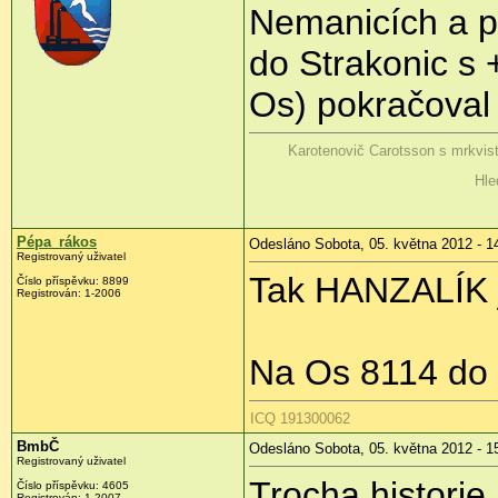
Nemanicích a pa
do Strakonic s 
Os) pokračoval 
Karotenovič Carotsson s mrkvis
Hle
Pépa_rákos
Odesláno Sobota, 05. května 2012 - 1
Registrovaný uživatel
Tak HANZALÍK je
Číslo příspěvku:
8899
Registrován:
1-2006
Na Os 8114 do 
ICQ 191300062
BmbČ
Odesláno Sobota, 05. května 2012 - 1
Registrovaný uživatel
Trocha historie,
Číslo příspěvku:
4605
Registrován:
1-2007