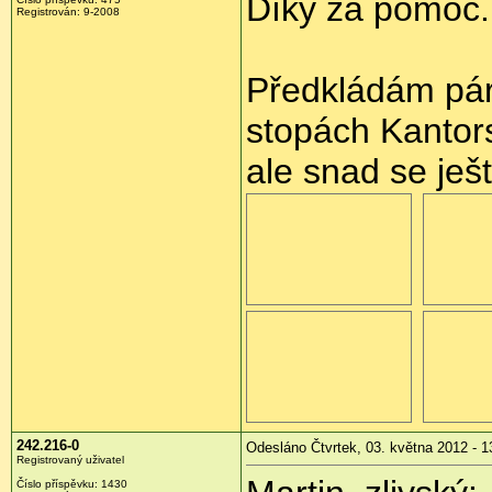
Díky za pomoc.
Registrován:
9-2008
Předkládám pár
stopách Kantor
ale snad se ješt
242.216-0
Odesláno Čtvrtek, 03. května 2012 - 1
Registrovaný uživatel
Číslo příspěvku:
1430