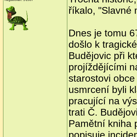
říkalo, "Slavné 
Dnes je tomu 67
došlo k tragick
Budějovic při k
projíždějícími n
starostovi obce
usmrcení byli kl
pracující na vý
trati Č. Budějov
Pamětní kniha 
popisuje inciden