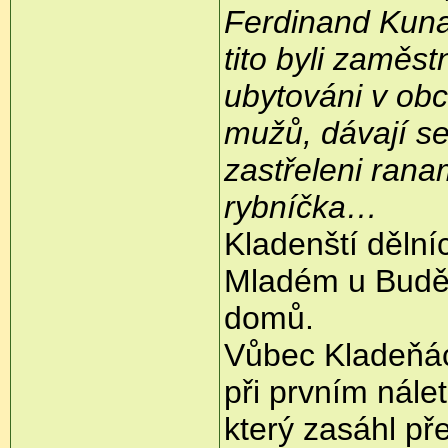
Ferdinand Kuna,
tito byli zaměst
ubytováni v obc
mužů, dávají se
zastřeleni rana
rybníčka…
Kladenští dělníc
Mladém u Budějo
domů.
Vůbec Kladeňáci
při prvním nále
který zasáhl př