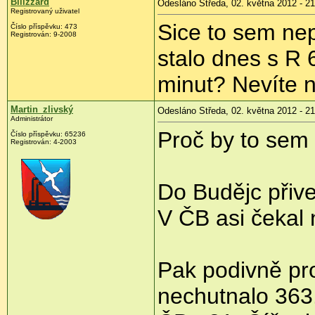
Bllizzard
Odesláno Středa, 02. května 2012 - 21
Registrovaný uživatel
Sice to sem nep
Číslo příspěvku:
473
Registrován:
9-2008
stalo dnes s R 
minut? Nevíte 
Martin_zlivský
Odesláno Středa, 02. května 2012 - 21
Administrátor
Proč by to sem
Číslo příspěvku:
65236
Registrován:
4-2003
Do Budějc přive
V ČB asi čekal 
Pak podivně pr
nechutnalo 363