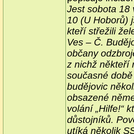
Jest sobota 18 
10 (U Hoborů) j
kteří střežili ž
Ves – Č. Budějo
občany odzbroje
z nichž někteří
současné době pr
budějovic někol
obsazené němec
volání „Hilfe!“ 
důstojníků. Pov
utíká několik 