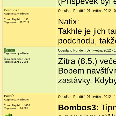
(Příspěvek byl 
Bombos3
Odesláno Pondělí, 07. května 2012 - 0
Registrovaný uživatel
Natix:
Číslo příspěvku:
436
Registrován:
11-2011
Takhle je jich t
podchodu, takže
Regent
Odesláno Pondělí, 07. května 2012 - 1
Registrovaný uživatel
Zítra (8.5.) ve
Číslo příspěvku:
2639
Registrován:
3-2005
Bobem navštívit
zastávky. Kdyby 
BmbČ
Odesláno Pondělí, 07. května 2012 - 1
Registrovaný uživatel
Bombos3:
Tipn
Číslo příspěvku:
4608
Registrován:
1-2007