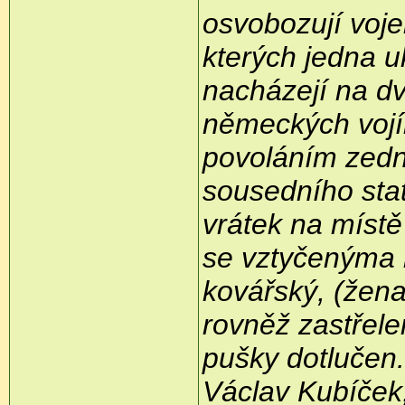
osvobozují voje
kterých jedna u
nacházejí na d
německých vojín
povoláním zedn
sousedního stat
vrátek na místě
se vztyčenýma 
kovářský, (žena
rovněž zastřele
pušky dotlučen.
Václav Kubíček,