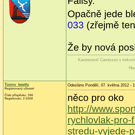
Fallsy.
Opačně jede bl
033
(zřejmě ten
Že by nová pos
Karotenovič Carotsson s mrkvis
Hle
Tonny_twetty
Odesláno Pondělí, 07. května 2012 - 1
Registrovaný uživatel
něco pro oko
Číslo příspěvku:
286
Registrován:
2-2009
http://www.spor
rychlovlak-pro-f
stredu-vyjede-p