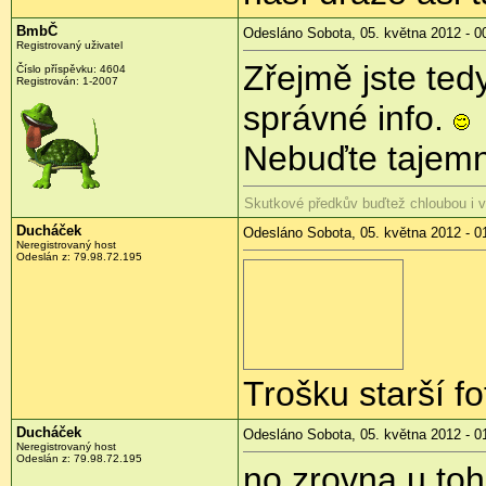
BmbČ
Odesláno Sobota, 05. května 2012 - 0
Registrovaný uživatel
Zřejmě jste ted
Číslo příspěvku:
4604
Registrován:
1-2007
správné info.
Nebuďte tajemn
Skutkové předkův buďtež chloubou i 
Ducháček
Odesláno Sobota, 05. května 2012 - 0
Neregistrovaný host
Odeslán z:
79.98.72.195
Trošku starší fo
Ducháček
Odesláno Sobota, 05. května 2012 - 0
Neregistrovaný host
Odeslán z:
79.98.72.195
no zrovna u to