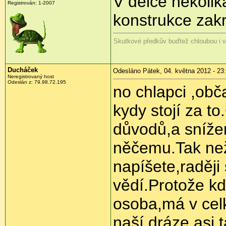
V délce několik
Registrován:
1-2007
konstrukce zakr
Skutkové předkův buďtež chloubou i 
Ducháček
Odesláno Pátek, 04. května 2012 - 23
Neregistrovaný host
Odeslán z:
79.98.72.195
no chlapci ,obča
kydy stojí za t
důvodů,a snížení
něčemu.Tak ne
napíšete,raději
vědí.Protože kd
osoba,má v cel
naší dráze asi t