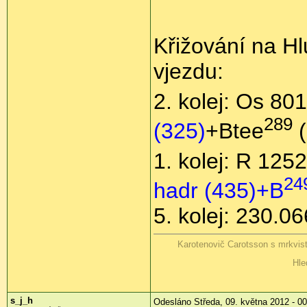
Křižování na H
vjezdu:
2. kolej: Os 80
289
(325)
+Btee
(
1. kolej: R 125
24
hadr (435)+B
5. kolej: 230.0
Karotenovič Carotsson s mrkvis
Hle
s_j_h
Odesláno Středa, 09. května 2012 - 00