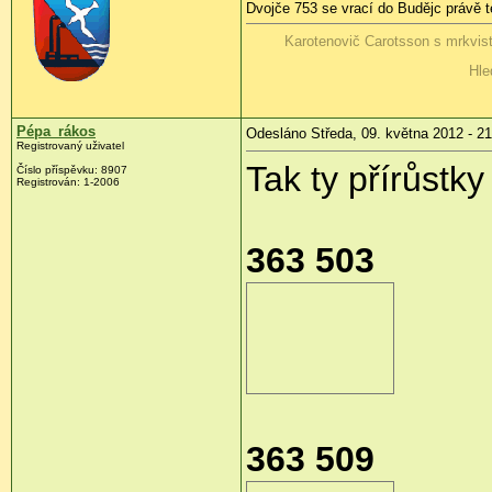
Dvojče 753 se vrací do Budějc právě t
Karotenovič Carotsson s mrkvis
Hle
Pépa_rákos
Odesláno Středa, 09. května 2012 - 21
Registrovaný uživatel
Tak ty přírůstky 
Číslo příspěvku:
8907
Registrován:
1-2006
363 503
363 509