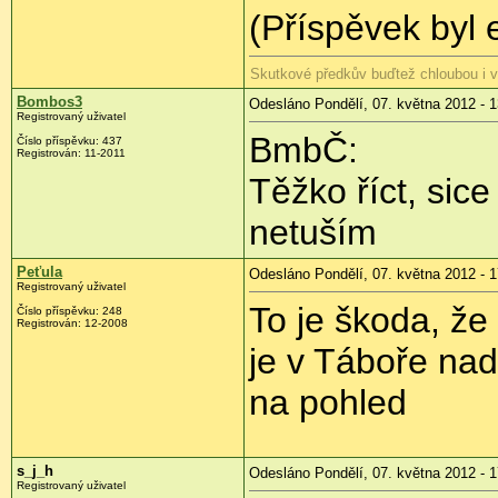
(Příspěvek byl
Skutkové předkův buďtež chloubou i 
Bombos3
Odesláno Pondělí, 07. května 2012 - 1
Registrovaný uživatel
BmbČ:
Číslo příspěvku:
437
Registrován:
11-2011
Těžko říct, sice
netuším
Peťula
Odesláno Pondělí, 07. května 2012 - 1
Registrovaný uživatel
To je škoda, že
Číslo příspěvku:
248
Registrován:
12-2008
je v Táboře na
na pohled
s_j_h
Odesláno Pondělí, 07. května 2012 - 1
Registrovaný uživatel