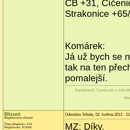
ČB +31, Číčenic
Strakonice +65/
Komárek:
Já už bych se n
tak na ten přec
pomalejší.
Karotenovič Carotsson s mrkvis
Hle
Bllizzard
Odesláno Středa, 02. května 2012 - 21
Registrovaný uživatel
MZ: Díky.
Číslo příspěvku:
474
Registrován:
9-2008