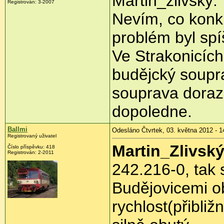
Martin_zlivský:
Registrován:
3-2007
Nevím, co konk
problém byl spí
Ve Strakonicích
budějcký soup
souprava doraz
dopoledne.
Ballmi
Odesláno Čtvrtek, 03. května 2012 - 1
Registrovaný uživatel
Martin_Zlivsk
Číslo příspěvku:
418
Registrován:
2-2011
242.216-0, tak 
Budějovicemi ob
rychlost(přibli