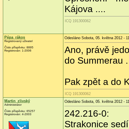
Kájova ....
ICQ 191300062
Pépa_rákos
Odesláno Sobota, 05. května 2012 - 1
Registrovaný uživatel
Ano, právě jed
Číslo příspěvku:
8895
Registrován:
1-2006
do Summerau ..
Pak zpět a do 
ICQ 191300062
Martin_zlivský
Odesláno Sobota, 05. května 2012 - 1
Administrátor
242.216-0:
Číslo příspěvku:
65257
Registrován:
4-2003
Strakonice sedí