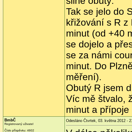
silně obutý.
Tak se jelo do S
křižování s R 
minut (od +40 m
se dojelo a pře
se za námi cour
minut. Do Plzně
měření).
Obutý R jsem d
Víc mě štvalo, 
minut a přípoje
BmbČ
Odesláno Čtvrtek, 03. května 2012 - 2
Registrovaný uživatel
Číslo příspěvku:
4602