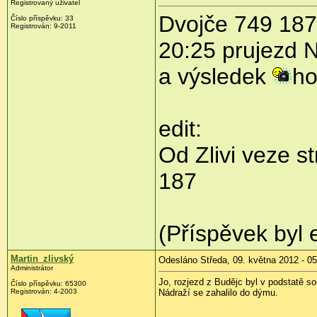
Registrovaný uživatel
Dvojče 749 187
Číslo příspěvku:
33
Registrován:
9-2011
20:25 prujezd 
a výsledek
ho
edit:
Od Zlivi veze 
187
(Příspěvek byl 
Martin_zlivský
Odesláno Středa, 09. května 2012 - 05
Administrátor
Jo, rozjezd z Budějc byl v podstatě 
Číslo příspěvku:
65300
Registrován:
4-2003
Nádraží se zahalilo do dýmu.