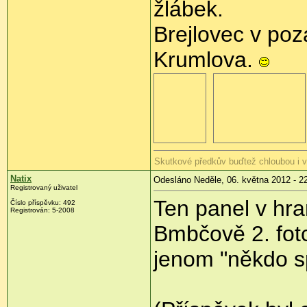
žlábek.
Brejlovec v poz
Krumlova.
Skutkové předkův buďtež chloubou i 
Natix
Odesláno Neděle, 06. května 2012 - 2
Registrovaný uživatel
Ten panel v hra
Číslo příspěvku:
492
Registrován:
5-2008
Bmbčově 2. fot
jenom "někdo s