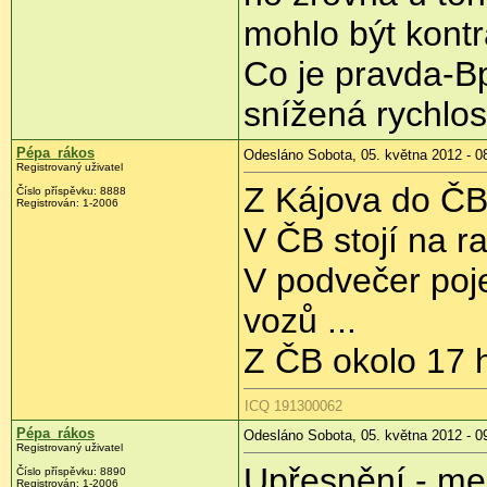
mohlo být kontr
Co je pravda-
snížená rychlost
Pépa_rákos
Odesláno Sobota, 05. května 2012 - 0
Registrovaný uživatel
Z Kájova do ČB
Číslo příspěvku:
8888
Registrován:
1-2006
V ČB stojí na r
V podvečer poj
vozů ...
Z ČB okolo 17 h
ICQ 191300062
Pépa_rákos
Odesláno Sobota, 05. května 2012 - 0
Registrovaný uživatel
Upřesnění - mez
Číslo příspěvku:
8890
Registrován:
1-2006