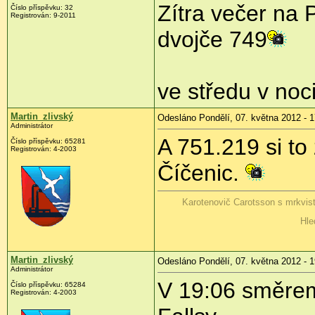
Zítra večer na 
Číslo příspěvku:
32
Registrován:
9-2011
dvojče 749
ve středu v noc
Martin_zlivský
Odesláno Pondělí, 07. května 2012 - 1
Administrátor
A 751.219 si t
Číslo příspěvku:
65281
Registrován:
4-2003
Číčenic.
Karotenovič Carotsson s mrkvis
Hle
Martin_zlivský
Odesláno Pondělí, 07. května 2012 - 1
Administrátor
V 19:06 směrem
Číslo příspěvku:
65284
Registrován:
4-2003