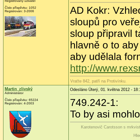
Registrovaný uživatel
AD Kokr: Vzhle
Číslo příspěvku:
1052
Registrován:
3-2006
sloupů pro veře
sloup připravil
hlavně o to aby
aby udělala for
http://www.rexs
Vraťte 842, patří na Protivínku.
Martin_zlivský
Odesláno Úterý, 01. května 2012 - 18:
Administrátor
749.242-1:
Číslo příspěvku:
65224
Registrován:
4-2003
To by asi mohlo
Karotenovič Carotsson s mrkvis
Hle