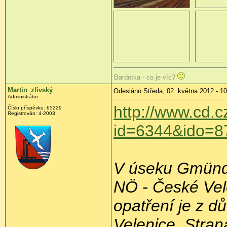
Bardotka - co je víc?
Martin_zlivský
Odesláno Středa, 02. května 2012 - 10
Administrátor
http://www.cd.c
Číslo příspěvku:
65229
Registrován:
4-2003
id=6344&ido=8
V úseku Gmün
NÖ - České Vel
opatření je z 
Velenice. Stran