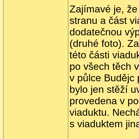
Zajímavé je, že
stranu a část v
dodatečnou výp
(druhé foto). Z
této části viad
po všech těch v
v půlce Budějc 
bylo jen stěží u
provedena v po
viaduktu. Nech
s viaduktem jina