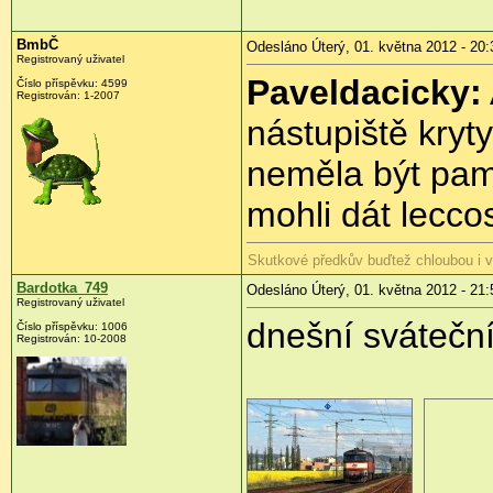
BmbČ
Odesláno Úterý, 01. května 2012 - 20:
Registrovaný uživatel
Paveldacicky:
Číslo příspěvku:
4599
Registrován:
1-2007
nástupiště kryt
neměla být pam
mohli dát lecco
Skutkové předkův buďtež chloubou i 
Bardotka_749
Odesláno Úterý, 01. května 2012 - 21:
Registrovaný uživatel
dnešní sváteční
Číslo příspěvku:
1006
Registrován:
10-2008