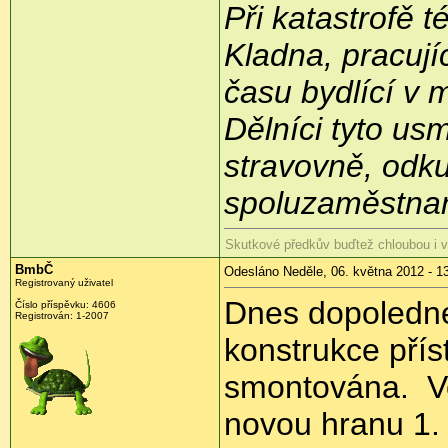
Při katastrofě té
Kladna, pracují
času bydlící v 
Dělníci tyto us
stravovně, odku
spoluzaměstnan
Skutkové předkův buďtež chloubou i 
BmbČ
Odesláno Neděle, 06. května 2012 - 1
Registrovaný uživatel
Dnes dopoledne 
Číslo příspěvku:
4606
Registrován:
1-2007
konstrukce příst
smontována.
Ve
novou hranu 1.