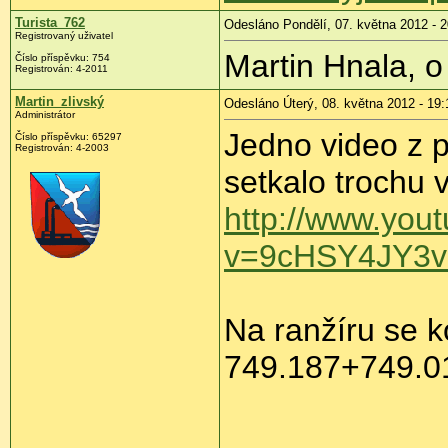
Turista_762
Odesláno Pondělí, 07. května 2012 - 2
Registrovaný uživatel
Martin Hnala, o 
Číslo příspěvku:
754
Registrován:
4-2011
Martin_zlivský
Odesláno Úterý, 08. května 2012 - 19:
Administrátor
Jedno video z 
Číslo příspěvku:
65297
Registrován:
4-2003
setkalo trochu v
http://www.you
v=9cHSY4JY3v
Na ranžíru se 
749.187+749.01