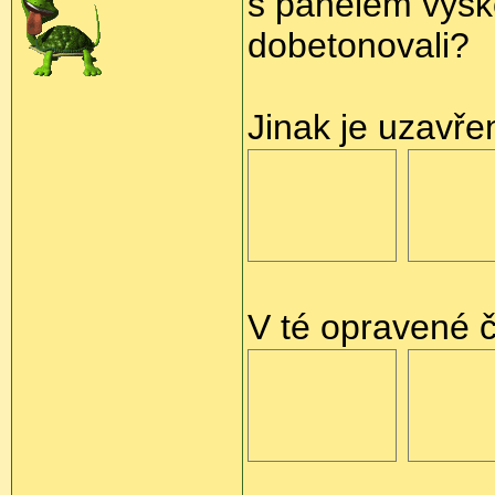
s panelem výško
dobetonovali?
Jinak je uzavře
V té opravené č