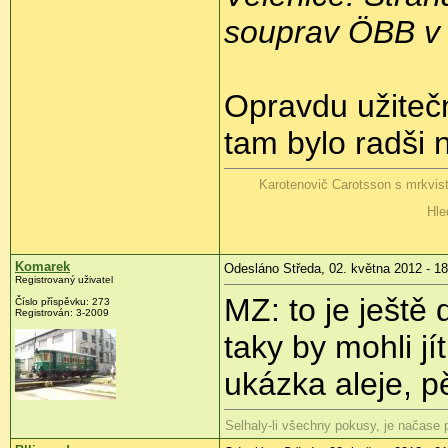
souprav ÖBB v 
Opravdu užitečn
tam bylo radši n
Karotenovič Carotsson s mrkvis
Hle
Komarek
Odesláno Středa, 02. května 2012 - 18
Registrovaný uživatel
MZ: to je ještě
Číslo příspěvku:
273
Registrován:
3-2009
taky by mohli j
ukázka aleje, 
Selhaly-li všechny pokusy, je načase p