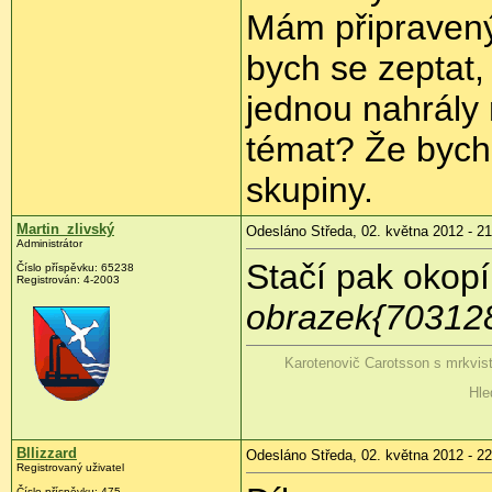
Mám připravenýc
bych se zeptat, 
jednou nahrály 
témat? Že bych 
skupiny.
Martin_zlivský
Odesláno Středa, 02. května 2012 - 21
Administrátor
Stačí pak okopí
Číslo příspěvku:
65238
Registrován:
4-2003
obrazek{70312
Karotenovič Carotsson s mrkvis
Hle
Bllizzard
Odesláno Středa, 02. května 2012 - 22
Registrovaný uživatel
Číslo příspěvku:
475