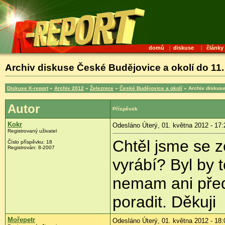
domů
|
diskuse
|
články
Archiv diskuse České Budějovice a okolí do 11.
Diskuse K-report
»
Archiv 2012
»
Železnice
»
České Budějovice a okolí
» Archiv diskuse
Autor
Příspěvek
Kokr
Odesláno Úterý, 01. května 2012 - 17:
Registrovaný uživatel
Chtěl jsme se z
Číslo příspěvku:
18
Registrován:
8-2007
vyrábí? Byl by 
nemam ani před
poradit. Děkuji
Mořepetr
Odesláno Úterý, 01. května 2012 - 18: