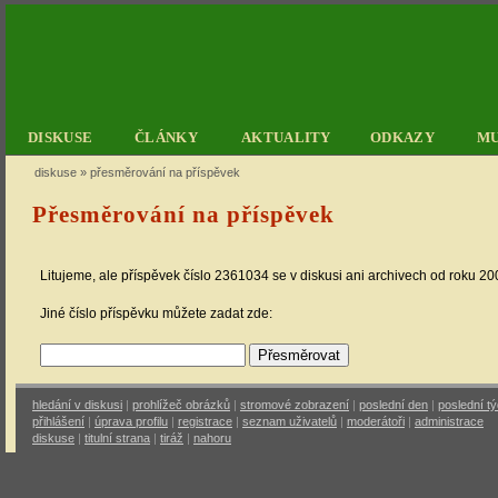
DISKUSE
ČLÁNKY
AKTUALITY
ODKAZY
M
diskuse
»
přesměrování na příspěvek
Přesměrování na příspěvek
Litujeme, ale příspěvek číslo 2361034 se v diskusi ani archivech od roku 2
Jiné číslo příspěvku můžete zadat zde:
hledání v diskusi
|
prohlížeč obrázků
|
stromové zobrazení
|
poslední den
|
poslední t
přihlášení
|
úprava profilu
|
registrace
|
seznam uživatelů
|
moderátoři
|
administrace
diskuse
|
titulní strana
|
tiráž
|
nahoru