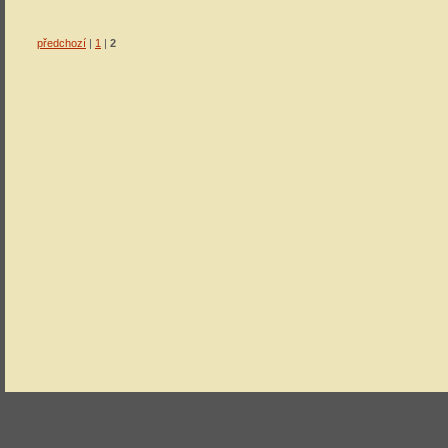
předchozí
|
1
|
2