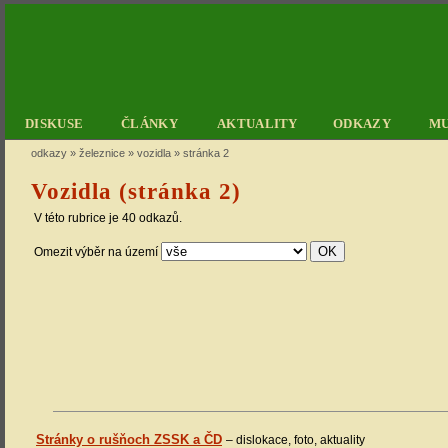
DISKUSE
ČLÁNKY
AKTUALITY
ODKAZY
M
odkazy
»
železnice
»
vozidla
»
stránka 2
Vozidla (stránka 2)
V této rubrice je 40 odkazů.
Omezit výběr na území
Stránky o rušňoch ZSSK a ČD
– dislokace, foto, aktuality