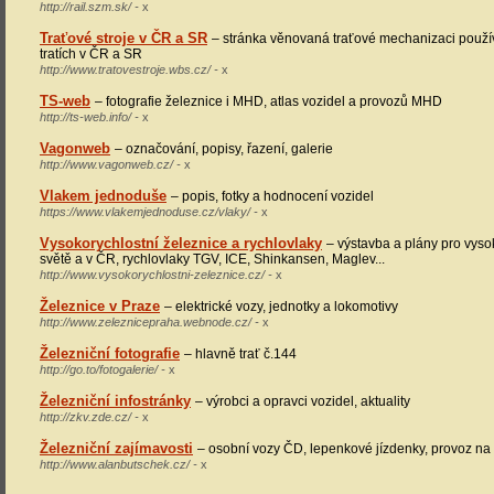
http://rail.szm.sk/ -
x
Traťové stroje v ČR a SR
– stránka věnovaná traťové mechanizaci použ
tratích v ČR a SR
http://www.tratovestroje.wbs.cz/ -
x
TS-web
– fotografie železnice i MHD, atlas vozidel a provozů MHD
http://ts-web.info/ -
x
Vagonweb
– označování, popisy, řazení, galerie
http://www.vagonweb.cz/ -
x
Vlakem jednoduše
– popis, fotky a hodnocení vozidel
https://www.vlakemjednoduse.cz/vlaky/ -
x
Vysokorychlostní železnice a rychlovlaky
– výstavba a plány pro vysok
světě a v ČR, rychlovlaky TGV, ICE, Shinkansen, Maglev...
http://www.vysokorychlostni-zeleznice.cz/ -
x
Železnice v Praze
– elektrické vozy, jednotky a lokomotivy
http://www.zeleznicepraha.webnode.cz/ -
x
Železniční fotografie
– hlavně trať č.144
http://go.to/fotogalerie/ -
x
Železniční infostránky
– výrobci a opravci vozidel, aktuality
http://zkv.zde.cz/ -
x
Železniční zajímavosti
– osobní vozy ČD, lepenkové jízdenky, provoz n
http://www.alanbutschek.cz/ -
x