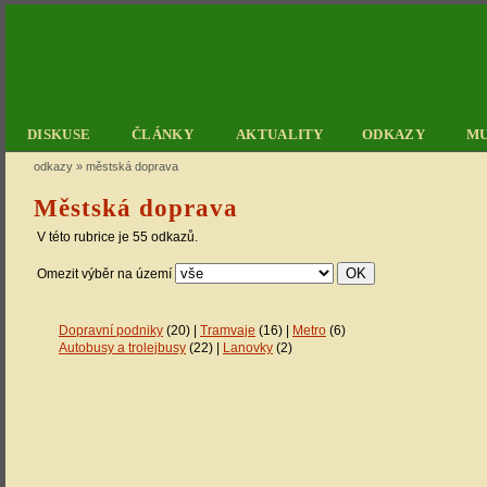
DISKUSE
ČLÁNKY
AKTUALITY
ODKAZY
M
odkazy
»
městská doprava
Městská doprava
V této rubrice je 55 odkazů.
Omezit výběr na území
Dopravní podniky
(20) |
Tramvaje
(16) |
Metro
(6)
Autobusy a trolejbusy
(22) |
Lanovky
(2)