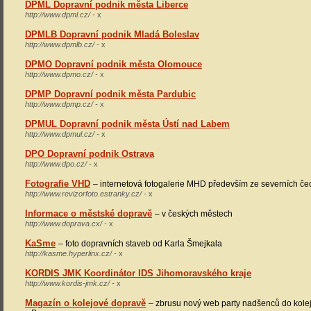
DPML Dopravní podnik města Liberce
http://www.dpml.cz/ -
x
DPMLB Dopravní podnik Mladá Boleslav
http://www.dpmlb.cz/ -
x
DPMO Dopravní podnik města Olomouce
http://www.dpmo.cz/ -
x
DPMP Dopravní podnik města Pardubic
http://www.dpmp.cz/ -
x
DPMUL Dopravní podnik města Ústí nad Labem
http://www.dpmul.cz/ -
x
DPO Dopravní podnik Ostrava
http://www.dpo.cz/ -
x
Fotografie VHD
– internetová fotogalerie MHD především ze severních če
http://www.revizorfoto.estranky.cz/ -
x
Informace o městské dopravě
– v českých městech
http://www.doprava.cx/ -
x
KaSme
– foto dopravních staveb od Karla Šmejkala
http://kasme.hyperlinx.cz/ -
x
KORDIS JMK Koordinátor IDS Jihomoravského kraje
http://www.kordis-jmk.cz/ -
x
Magazín o kolejové dopravě
– zbrusu nový web party nadšenců do kol