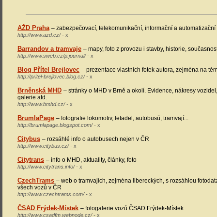
AŽD Praha
– zabezpečovací, telekomunikační, informační a automatizační
http://www.azd.cz/ -
x
Barrandov a tramvaje
– mapy, foto z provozu i stavby, historie, současno
http://www.sweb.cz/p.journal/ -
x
Blog Přítel Brejlovec
– prezentace vlastních fotek autora, zejména na t
http://pritel-brejlovec.blog.cz/ -
x
Brněnská MHD
– stránky o MHD v Brně a okolí. Evidence, nákresy vozidel
galerie atd.
http://www.bmhd.cz/ -
x
BrumlaPage
– fotografie lokomotiv, letadel, autobusů, tramvají...
http://brumlapage.blogspot.com/ -
x
Citybus
– rozsáhlé info o autobusech nejen v ČR
http://www.citybus.cz/ -
x
Citytrans
– info o MHD, aktuality, články, foto
http://www.citytrans.info/ -
x
CzechTrams
– web o tramvajích, zejména libereckých, s rozsáhlou fotodat
všech vozů v ČR
http://www.czechtrams.com/ -
x
ČSAD Frýdek-Místek
– fotogalerie vozů ČSAD Frýdek-Místek
http://www.csadfm.webnode.cz/ -
x