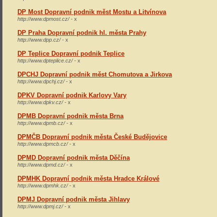
DP Most Dopravní podnik měst Mostu a Litvínova
http://www.dpmost.cz/ -
x
DP Praha Dopravní podnik hl. města Prahy
http://www.dpp.cz/ -
x
DP Teplice Dopravní podnik Teplice
http://www.dpteplice.cz/ -
x
DPCHJ Dopravní podnik měst Chomutova a Jirkova
http://www.dpchj.cz/ -
x
DPKV Dopravní podnik Karlovy Vary
http://www.dpkv.cz/ -
x
DPMB Dopravní podnik města Brna
http://www.dpmb.cz/ -
x
DPMČB Dopravní podnik města České Budějovice
http://www.dpmcb.cz/ -
x
DPMD Dopravní podnik města Děčína
http://www.dpmd.cz/ -
x
DPMHK Dopravní podnik města Hradce Králové
http://www.dpmhk.cz/ -
x
DPMJ Dopravní podnik města Jihlavy
http://www.dpmj.cz/ -
x